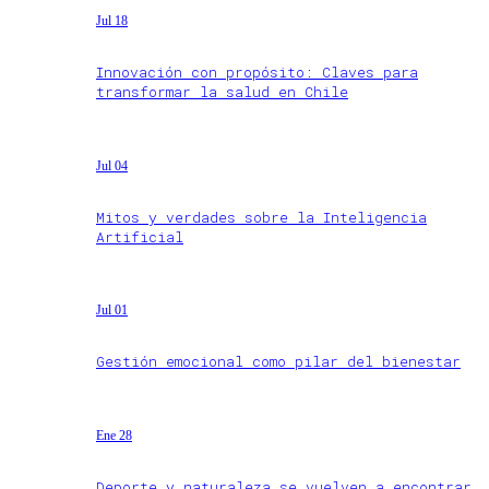
Jul 18
Innovación con propósito: Claves para
transformar la salud en Chile
Jul 04
Mitos y verdades sobre la Inteligencia
Artificial
Jul 01
Gestión emocional como pilar del bienestar
Ene 28
Deporte y naturaleza se vuelven a encontrar