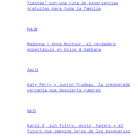
fiestas” con una ruta de experiencias
gratuitas para toda la familia
Feb 28
Madonna y Anna Wintour: el verdadero
espectáculo en Dolce & Gabbana
Ago 11
Katy Perry y Justin Trudeau: la inesperada
cercanía que despierta rumores
Jul 21
Karol G, sin filtro: éxito, haters y el
futuro que imagina lejos de los escenarios