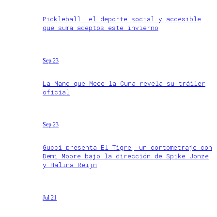
Pickleball: el deporte social y accesible
que suma adeptos este invierno
Sep 23
La Mano que Mece la Cuna revela su tráiler
oficial
Sep 23
Gucci presenta El Tigre, un cortometraje con
Demi Moore bajo la dirección de Spike Jonze
y Halina Reijn
Jul 21