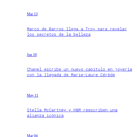
Mar 13
Marco de Barros llega a Troy para revelar
los secretos de la belleza
Jun 10
Chanel escribe un nuevo capítulo en joyería
con la llegada de Marie-Laure Cérède
May 11
Stella McCartney y H&M reescriben una
alianza icónica
Mar 04