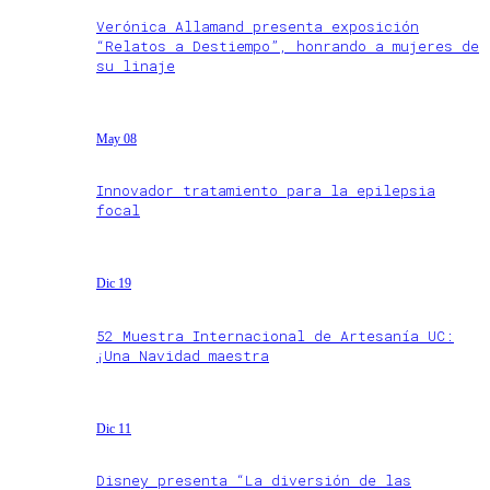
Verónica Allamand presenta exposición
“Relatos a Destiempo”, honrando a mujeres de
su linaje
May 08
Innovador tratamiento para la epilepsia
focal
Dic 19
52 Muestra Internacional de Artesanía UC:
¡Una Navidad maestra
Dic 11
Disney presenta “La diversión de las