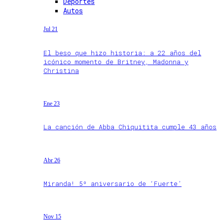
Deportes
Autos
Jul 21
El beso que hizo historia: a 22 años del
icónico momento de Britney, Madonna y
Christina
Ene 23
La canción de Abba Chiquitita cumple 43 años
Abr 26
Miranda! 5º aniversario de ‘Fuerte’
Nov 15