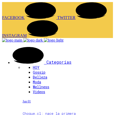
FACEBOOK
TWITTER
INSTAGRAM
Categorías
HOY
Gossip
Belleza
Moda
Wellness
Videos
Jun 01
Choque.cl: nace la primera