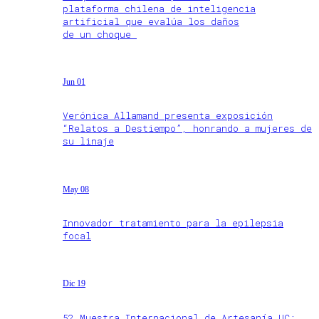
plataforma chilena de inteligencia
artificial que evalúa los daños
de un choque
Jun 01
Verónica Allamand presenta exposición
“Relatos a Destiempo”, honrando a mujeres de
su linaje
May 08
Innovador tratamiento para la epilepsia
focal
Dic 19
52 Muestra Internacional de Artesanía UC: