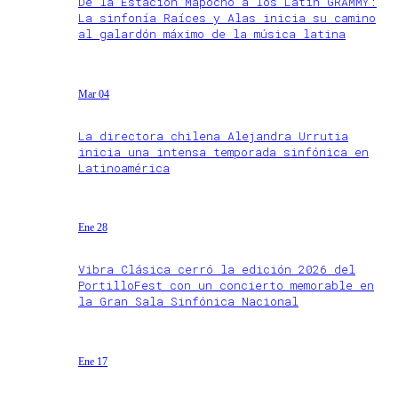
De la Estación Mapocho a los Latin GRAMMY:
La sinfonía Raíces y Alas inicia su camino
al galardón máximo de la música latina
Mar 04
La directora chilena Alejandra Urrutia
inicia una intensa temporada sinfónica en
Latinoamérica
Ene 28
Vibra Clásica cerró la edición 2026 del
PortilloFest con un concierto memorable en
la Gran Sala Sinfónica Nacional
Ene 17