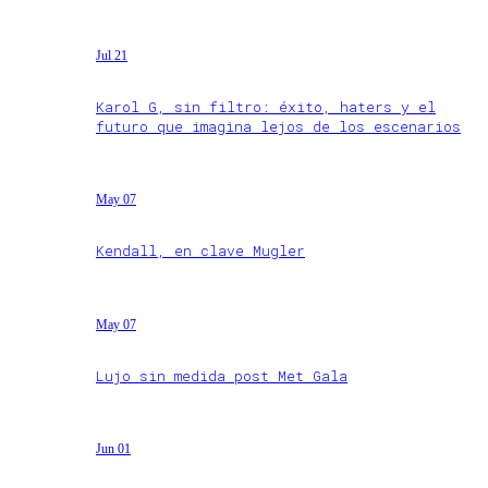
Jul 21
Karol G, sin filtro: éxito, haters y el
futuro que imagina lejos de los escenarios
May 07
Kendall, en clave Mugler
May 07
Lujo sin medida post Met Gala
Jun 01