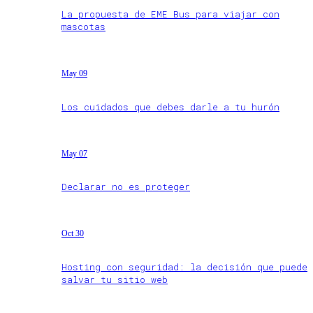
La propuesta de EME Bus para viajar con
mascotas
May 09
Los cuidados que debes darle a tu hurón
May 07
Declarar no es proteger
Oct 30
Hosting con seguridad: la decisión que puede
salvar tu sitio web