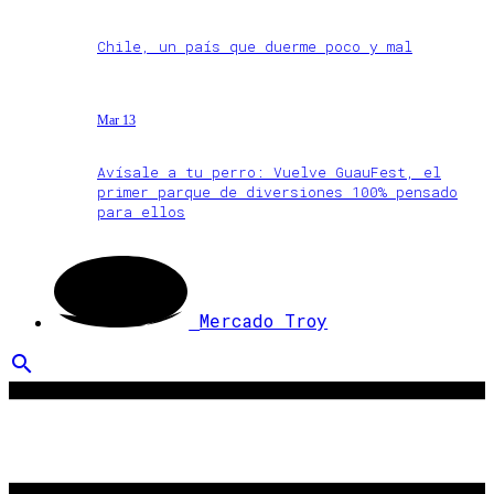
Chile, un país que duerme poco y mal
Mar 13
Avísale a tu perro: Vuelve GuauFest, el
primer parque de diversiones 100% pensado
para ellos
Mercado Troy
search