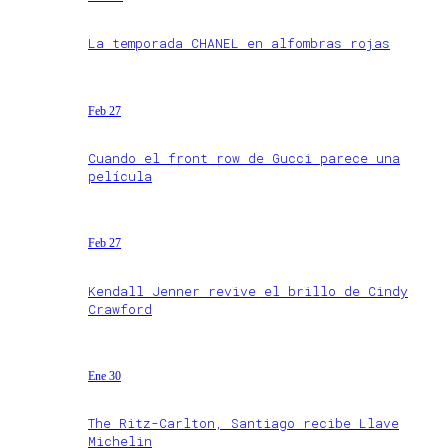
La temporada CHANEL en alfombras rojas
Feb 27
Cuando el front row de Gucci parece una
película
Feb 27
Kendall Jenner revive el brillo de Cindy
Crawford
Ene 30
The Ritz-Carlton, Santiago recibe Llave
Michelin