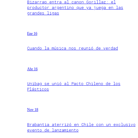
Bizarrap entra al canon Gorillaz: el
productor argentino que ya juega en las
grandes ligas
Ene 16
Cuando la música nos reunió de verdad
Abr 16
Unibag se unió al Pacto Chileno de los
Plásticos
Nov 18
Brabantia aterrizó en Chile con un exclusivo
evento de lanzamiento