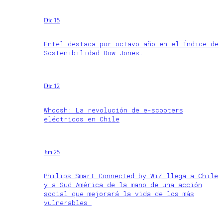
Dic 15
Entel destaca por octavo año en el Índice de
Sostenibilidad Dow Jones.
Dic 12
Whoosh: La revolución de e-scooters
eléctricos en Chile
Jun 25
Philips Smart Connected by WiZ llega a Chile
y a Sud América de la mano de una acción
social que mejorará la vida de los más
vulnerables