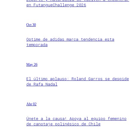
en FutangueChallenge 2026
Oct 30
Optime de adidas marca tendencia esta
temporada
May 26
El último aplauso: Roland Garros se despide
de Rafa Nadal
Abr 02
Únete a la causa! Apoya al equipo femenino
de canotaje polinésico de Chile