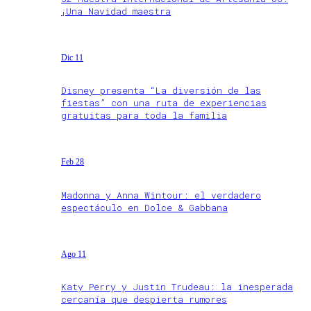
¡Una Navidad maestra
Dic 11
Disney presenta “La diversión de las
fiestas” con una ruta de experiencias
gratuitas para toda la familia
Feb 28
Madonna y Anna Wintour: el verdadero
espectáculo en Dolce & Gabbana
Ago 11
Katy Perry y Justin Trudeau: la inesperada
cercanía que despierta rumores