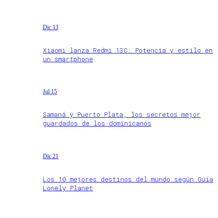
Dic 13
Xiaomi lanza Redmi 13C: Potencia y estilo en
un smartphone
Jul 15
Samaná y Puerto Plata, los secretos mejor
guardados de los dominicanos
Dic 21
Los 10 mejores destinos del mundo según Guía
Lonely Planet