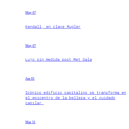
May 07
Kendall, en clave Mugler
May 07
Lujo sin medida post Met Gala
Jun 01
Icónico edificio capitalino se transforma en
el epicentro de la belleza y el cuidado
capilar
Mar 31