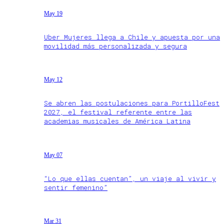
May 19
Uber Mujeres llega a Chile y apuesta por una
movilidad más personalizada y segura
May 12
Se abren las postulaciones para PortilloFest
2027, el festival referente entre las
academias musicales de América Latina
May 07
“Lo que ellas cuentan”, un viaje al vivir y
sentir femenino”
Mar 31