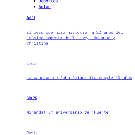
Deportes
Autos
Jul 21
El beso que hizo historia: a 22 años del
icónico momento de Britney, Madonna y
Christina
Ene 23
La canción de Abba Chiquitita cumple 43 años
Abr 26
Miranda! 5º aniversario de ‘Fuerte’
Nov 15