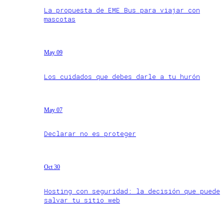
La propuesta de EME Bus para viajar con
mascotas
May 09
Los cuidados que debes darle a tu hurón
May 07
Declarar no es proteger
Oct 30
Hosting con seguridad: la decisión que puede
salvar tu sitio web