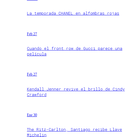
La temporada CHANEL en alfombras rojas
Feb 27
Cuando el front row de Gucci parece una
película
Feb 27
Kendall Jenner revive el brillo de Cindy
Crawford
Ene 30
The Ritz-Carlton, Santiago recibe Llave
Michelin