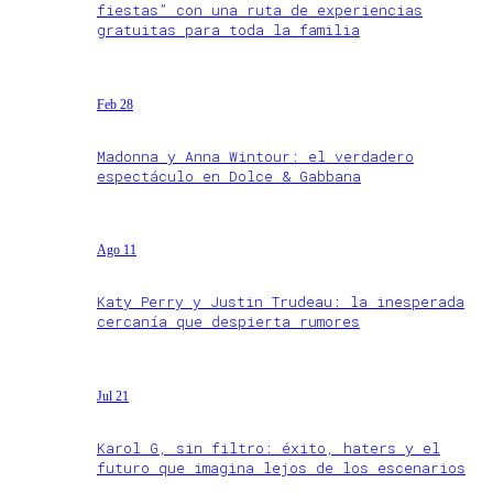
fiestas” con una ruta de experiencias
gratuitas para toda la familia
Feb 28
Madonna y Anna Wintour: el verdadero
espectáculo en Dolce & Gabbana
Ago 11
Katy Perry y Justin Trudeau: la inesperada
cercanía que despierta rumores
Jul 21
Karol G, sin filtro: éxito, haters y el
futuro que imagina lejos de los escenarios