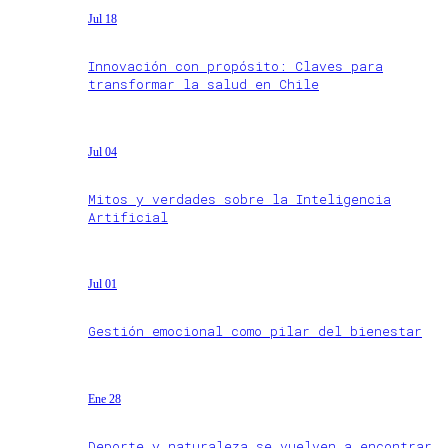
Jul 18
Innovación con propósito: Claves para
transformar la salud en Chile
Jul 04
Mitos y verdades sobre la Inteligencia
Artificial
Jul 01
Gestión emocional como pilar del bienestar
Ene 28
Deporte y naturaleza se vuelven a encontrar