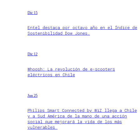
Dic 15
Entel destaca por octavo año en el Índice de
Sostenibilidad Dow Jones.
Dic 12
Whoosh: La revolución de e-scooters
eléctricos en Chile
Jun 25
Philips Smart Connected by WiZ llega a Chile
y a Sud América de la mano de una acción
social que mejorará la vida de los más
vulnerables