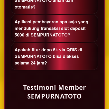
SEMPURNATOTO aman dan
dirancang untuk memberikan kemudahan
5000. Opsi depo 5k ini memungkinkan
otomatis?
akses, kestabilan server, dan kecepatan
Anda untuk langsung menikmati seluruh
transaksi bagi seluruh pengguna.
permainan favorit tanpa perlu
Sangat aman. Setiap transaksi slot QRIS
Aplikasi pembayaran apa saja yang
mengeluarkan modal besar.
diproses secara otomatis oleh sistem
mendukung transaksi slot deposit
tanpa perlu konfirmasi manual yang
5000 di SEMPURNATOTO?
memakan waktu. Selain itu,
SEMPURNATOTO menerapkan sistem
Fitur slot QRIS pada layanan depo 5k
Apakah fitur depo 5k via QRIS di
proteksi enkripsi berlapis untuk menjamin
SEMPURNATOTO mendukung hampir
SEMPURNATOTO bisa diakses
kerahasiaan dan keamanan data setiap
seluruh metode pembayaran digital di
selama 24 jam?
pengguna.
Indonesia, mulai dari e-wallet populer
seperti DANA, OVO, GoPay, dan LinkAja,
Ya, layanan slot deposit 5000 melalui
hingga seluruh aplikasi mobile banking
metode slot QRIS di SEMPURNATOTO
Testimoni Member
yang memiliki fitur pemindai QRIS.
beroperasi penuh selama 24 jam non-stop
setiap hari. Hal ini memungkinkan
SEMPURNATOTO
pengguna untuk melakukan pengisian
saldo depo 5k secara instan dan fleksibel