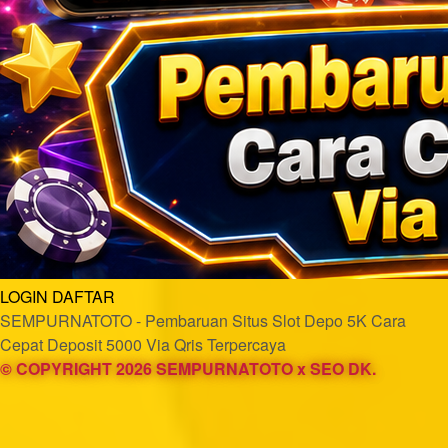
LOGIN
DAFTAR
SEMPURNATOTO - Pembaruan Situs Slot Depo 5K Cara
Cepat Deposit 5000 Via Qris Terpercaya
© COPYRIGHT 2026 SEMPURNATOTO x SEO DK.