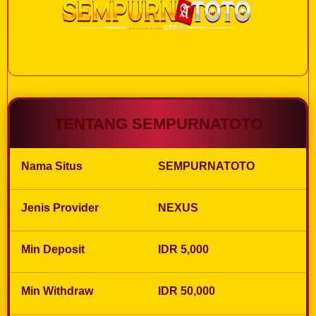
depo 5k
berikan
metode cepat
transaksi
lewat scan
qris deposit
5000 dengan
dukungan
TENTANG SEMPURNATOTO
pola putaran
games
mudah raih
Nama Situs
SEMPURNATOTO
V
i
Jenis Provider
NEXUS
e
w
Min Deposit
IDR 5,000
l
i
c
Min Withdraw
IDR 50,000
e
n