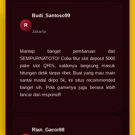
kapan saja tanpa terhalang jam
operasional bank.
Budi_Santoso99
R
Jakarta
Mantap banget pembaruan dari
SEMPURNATOTO! Coba fitur slot deposit 5000
pake slot QRIS, saldonya langsung masuk
hitungan detik tanpa ribet. Buat yang mau main
santai modal depo 5k, ini situs recommended
banget sih. Pola gamenya juga berasa lebih
lancar dan responsif!
Rian_Gacor88