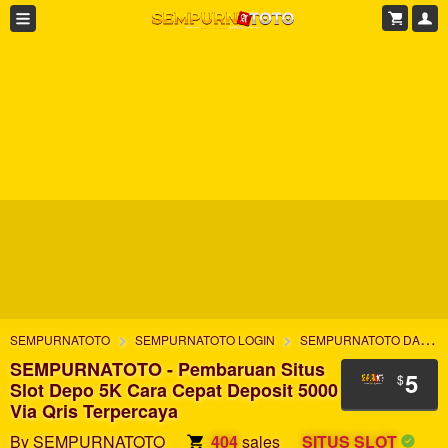
SEMPURNATOTO
SEMPURNATOTO LOGIN
SEMPURNATOTO DAFTAR
SEMPURNATOTO - Pembaruan Situs
5
$
Slot Depo 5K Cara Cepat Deposit 5000
Via Qris Terpercaya
By
SEMPURNATOTO
404
sales
SITUS SLOT