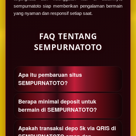
sempurnatoto siap memberikan pengalaman bermain
yang nyaman dan responsif setiap saat.
FAQ TENTANG
SEMPURNATOTO
Apa itu pembaruan situs
SEMPURNATOTO?
SEMPURNATOTO hadirkan pembaruan
Berapa minimal deposit untuk
situs slot depo 5k berikan metode cepat
bermain di SEMPURNATOTO?
transaksi lewat scan QRIS deposit 5000
dengan dukungan pola putaran games
Minimal transaksi di platform ini sangat
Apakah transaksi depo 5k via QRIS di
mudah raih kemenangan. Pembaruan ini
terjangkau, yaitu melalui fitur slot deposit