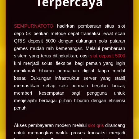
Terpercaya
SEMPURNATOTO
hadirkan pembaruan situs slot
depo 5k berikan metode cepat transaksi lewat scan
QRIS deposit 5000 dengan dukungan pola putaran
games mudah raih kemenangan. Melalui pembaruan
sistem yang terus ditingkatkan, opsi
slot deposit 5000
kini menjadi solusi fleksibel bagi pemain yang ingin
menikmati hiburan permainan digital tanpa modal
besar. Dukungan infrastruktur server yang stabil
memastikan setiap sesi bermain berjalan lancar,
memberi kesempatan bagi pengguna untuk
menjelajahi berbagai pilihan hiburan dengan efisiensi
penuh.
Akses pembayaran modern melalui
slot qris
dirancang
untuk memangkas waktu proses transaksi menjadi