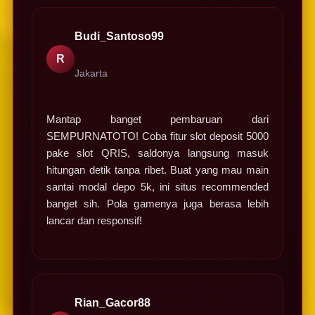
kapan saja tanpa terhalang jam
operasional bank.
Budi_Santoso99
R
Jakarta
Mantap banget pembaruan dari
SEMPURNATOTO! Coba fitur slot deposit 5000
pake slot QRIS, saldonya langsung masuk
hitungan detik tanpa ribet. Buat yang mau main
santai modal depo 5k, ini situs recommended
banget sih. Pola gamenya juga berasa lebih
lancar dan responsif!
Rian_Gacor88