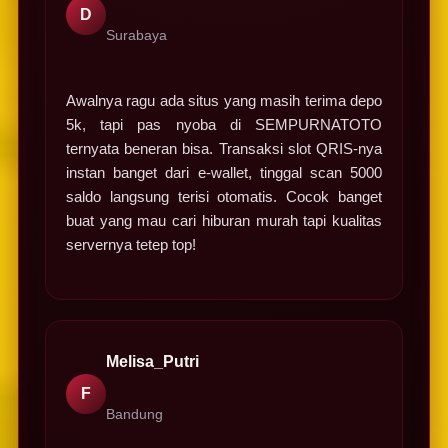
D
Surabaya
Awalnya ragu ada situs yang masih terima depo
5k, tapi pas nyoba di SEMPURNATOTO
ternyata beneran bisa. Transaksi slot QRIS-nya
instan banget dari e-wallet, tinggal scan 5000
saldo langsung terisi otomatis. Cocok banget
buat yang mau cari hiburan murah tapi kualitas
servernya tetep top!
Melisa_Putri
F
Bandung