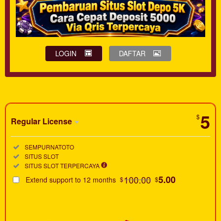
LOGIN
DAFTAR
Show More
5
$
Regular License
Regular
Included:
SEMPURNATOTO
License
Included:
SITUS SLOT
SELECTED
Included:
SITUS SLOT TERPERCAYA
88
$
100.00
5.00
Extend support to 12 months
$
$
Sempurnatoto
hadirkan
pembaruan
situs slot