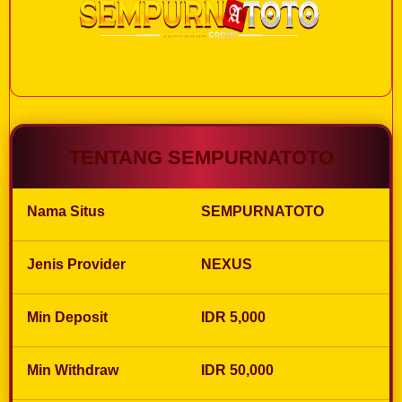
depo 5k
berikan
metode cepat
transaksi
lewat scan
qris deposit
5000 dengan
dukungan
TENTANG SEMPURNATOTO
pola putaran
games
mudah raih
Nama Situs
SEMPURNATOTO
V
i
Jenis Provider
NEXUS
e
w
Min Deposit
IDR 5,000
l
i
c
Min Withdraw
IDR 50,000
e
n