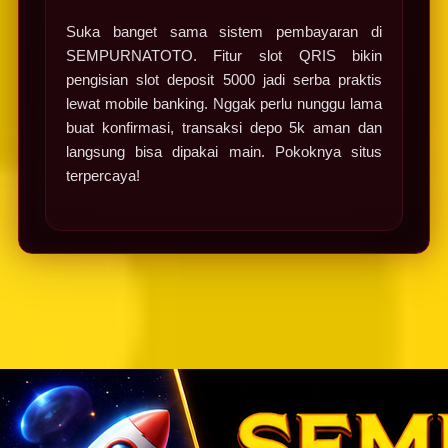
Suka banget sama sistem pembayaran di
SEMPURNATOTO. Fitur slot QRIS bikin
pengisian slot deposit 5000 jadi serba praktis
lewat mobile banking. Nggak perlu nunggu lama
buat konfirmasi, transaksi depo 5k aman dan
langsung bisa dipakai main. Pokoknya situs
terpercaya!