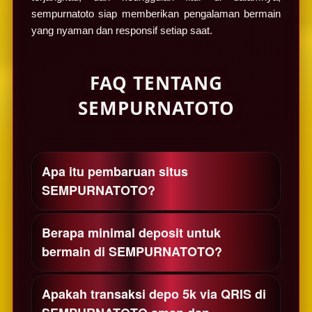
sempurnatoto siap memberikan pengalaman bermain
yang nyaman dan responsif setiap saat.
FAQ TENTANG
SEMPURNATOTO
Apa itu pembaruan situs
SEMPURNATOTO?
SEMPURNATOTO hadirkan pembaruan
Berapa minimal deposit untuk
situs slot depo 5k berikan metode cepat
bermain di SEMPURNATOTO?
transaksi lewat scan QRIS deposit 5000
dengan dukungan pola putaran games
Minimal transaksi di platform ini sangat
Apakah transaksi depo 5k via QRIS di
mudah raih kemenangan. Pembaruan ini
terjangkau, yaitu melalui fitur slot deposit