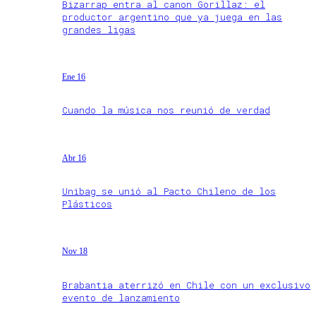
Bizarrap entra al canon Gorillaz: el
productor argentino que ya juega en las
grandes ligas
Ene 16
Cuando la música nos reunió de verdad
Abr 16
Unibag se unió al Pacto Chileno de los
Plásticos
Nov 18
Brabantia aterrizó en Chile con un exclusivo
evento de lanzamiento