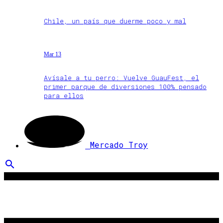
Chile, un país que duerme poco y mal
Mar 13
Avísale a tu perro: Vuelve GuauFest, el
primer parque de diversiones 100% pensado
para ellos
Mercado Troy
search