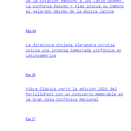
De la Estación Mapocho a los Latin GRAMMY:
La sinfonía Raíces y Alas inicia su camino
al galardón máximo de la música latina
Mar 04
La directora chilena Alejandra Urrutia
inicia una intensa temporada sinfónica en
Latinoamérica
Ene 28
Vibra Clásica cerró la edición 2026 del
PortilloFest con un concierto memorable en
la Gran Sala Sinfónica Nacional
Ene 17