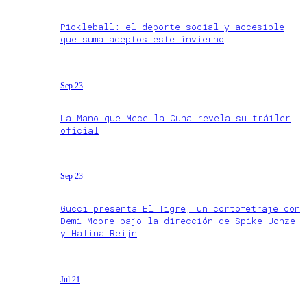
Pickleball: el deporte social y accesible
que suma adeptos este invierno
Sep 23
La Mano que Mece la Cuna revela su tráiler
oficial
Sep 23
Gucci presenta El Tigre, un cortometraje con
Demi Moore bajo la dirección de Spike Jonze
y Halina Reijn
Jul 21