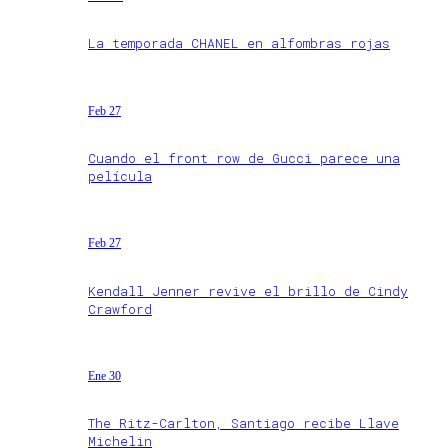
La temporada CHANEL en alfombras rojas
Feb 27
Cuando el front row de Gucci parece una
película
Feb 27
Kendall Jenner revive el brillo de Cindy
Crawford
Ene 30
The Ritz-Carlton, Santiago recibe Llave
Michelin