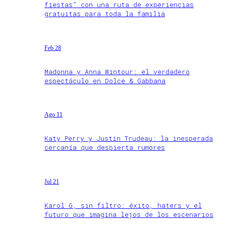
fiestas” con una ruta de experiencias
gratuitas para toda la familia
Feb 28
Madonna y Anna Wintour: el verdadero
espectáculo en Dolce & Gabbana
Ago 11
Katy Perry y Justin Trudeau: la inesperada
cercanía que despierta rumores
Jul 21
Karol G, sin filtro: éxito, haters y el
futuro que imagina lejos de los escenarios