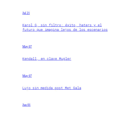
Jul 21
Karol G, sin filtro: éxito, haters y el
futuro que imagina lejos de los escenarios
May 07
Kendall, en clave Mugler
May 07
Lujo sin medida post Met Gala
Jun 01