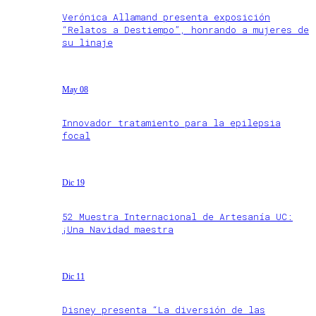
Verónica Allamand presenta exposición
“Relatos a Destiempo”, honrando a mujeres de
su linaje
May 08
Innovador tratamiento para la epilepsia
focal
Dic 19
52 Muestra Internacional de Artesanía UC:
¡Una Navidad maestra
Dic 11
Disney presenta “La diversión de las