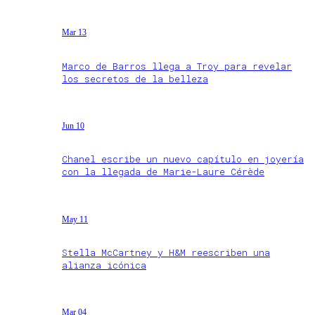
Mar 13
Marco de Barros llega a Troy para revelar
los secretos de la belleza
Jun 10
Chanel escribe un nuevo capítulo en joyería
con la llegada de Marie-Laure Cérède
May 11
Stella McCartney y H&M reescriben una
alianza icónica
Mar 04