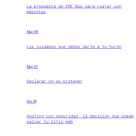
La propuesta de EME Bus para viajar con
mascotas
May 09
Los cuidados que debes darle a tu hurón
May 07
Declarar no es proteger
Oct 30
Hosting con seguridad: la decisión que puede
salvar tu sitio web