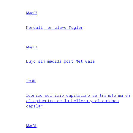
May 07
Kendall, en clave Mugler
May 07
Lujo sin medida post Met Gala
Jun 01
Icónico edificio capitalino se transforma en
el epicentro de la belleza y el cuidado
capilar
Mar 31