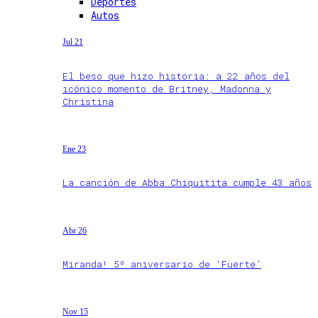
Deportes
Autos
Jul 21
El beso que hizo historia: a 22 años del
icónico momento de Britney, Madonna y
Christina
Ene 23
La canción de Abba Chiquitita cumple 43 años
Abr 26
Miranda! 5º aniversario de ‘Fuerte’
Nov 15