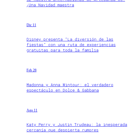
¡Una Navidad maestra
Dic 11
Disney presenta “La diversión de las
fiestas” con una ruta de experiencias
gratuitas para toda la familia
Feb 28
Madonna y Anna Wintour: el verdadero
espectáculo en Dolce & Gabbana
Ago 11
Katy Perry y Justin Trudeau: la inesperada
cercanía que despierta rumores