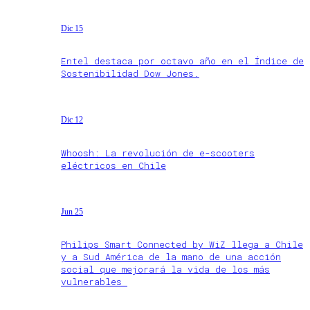
Dic 15
Entel destaca por octavo año en el Índice de
Sostenibilidad Dow Jones.
Dic 12
Whoosh: La revolución de e-scooters
eléctricos en Chile
Jun 25
Philips Smart Connected by WiZ llega a Chile
y a Sud América de la mano de una acción
social que mejorará la vida de los más
vulnerables