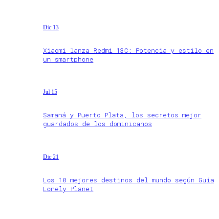
Dic 13
Xiaomi lanza Redmi 13C: Potencia y estilo en
un smartphone
Jul 15
Samaná y Puerto Plata, los secretos mejor
guardados de los dominicanos
Dic 21
Los 10 mejores destinos del mundo según Guía
Lonely Planet