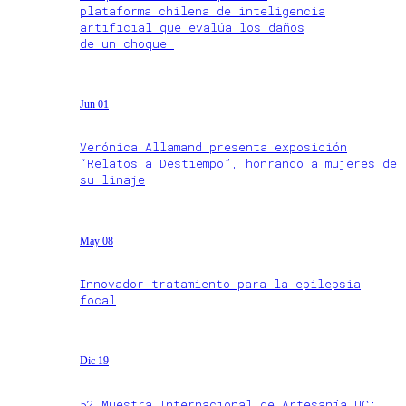
plataforma chilena de inteligencia
artificial que evalúa los daños
de un choque
Jun 01
Verónica Allamand presenta exposición
“Relatos a Destiempo”, honrando a mujeres de
su linaje
May 08
Innovador tratamiento para la epilepsia
focal
Dic 19
52 Muestra Internacional de Artesanía UC: