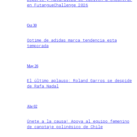
en FutangueChallenge 2026
Oct 30
Optime de adidas marca tendencia esta
temporada
May 26
El último aplauso: Roland Garros se despide
de Rafa Nadal
Abr 02
Únete a la causa! Apoya al equipo femenino
de canotaje polinésico de Chile