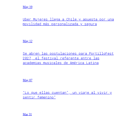
May 19
Uber Mujeres llega a Chile y apuesta por una
movilidad más personalizada y segura
May 12
Se abren las postulaciones para PortilloFest
2027, el festival referente entre las
academias musicales de América Latina
May 07
“Lo que ellas cuentan”, un viaje al vivir y
sentir femenino”
Mar 31