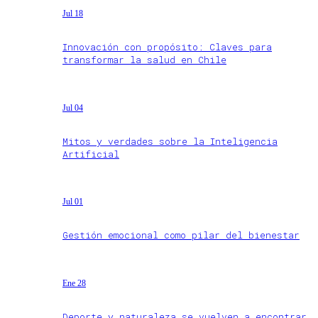
Jul 18
Innovación con propósito: Claves para
transformar la salud en Chile
Jul 04
Mitos y verdades sobre la Inteligencia
Artificial
Jul 01
Gestión emocional como pilar del bienestar
Ene 28
Deporte y naturaleza se vuelven a encontrar