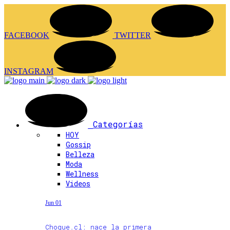
FACEBOOK
TWITTER
INSTAGRAM
Categorías
HOY
Gossip
Belleza
Moda
Wellness
Videos
Jun 01
Choque.cl: nace la primera