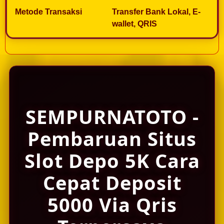
s
Metode Transaksi
Transfer Bank Lokal, E-
e
wallet, QRIS
d
e
t
a
i
l
s
SEMPURNATOTO -
Pembaruan Situs
Slot Depo 5K Cara
Cepat Deposit
5000 Via Qris