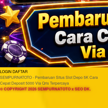
LOGIN
DAFTAR
SEMPURNATOTO - Pembaruan Situs Slot Depo 5K Cara
Cepat Deposit 5000 Via Qris Terpercaya
© COPYRIGHT 2026 SEMPURNATOTO x SEO DK.