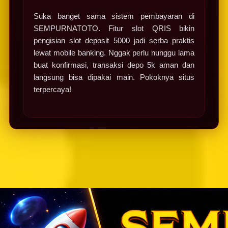
Suka banget sama sistem pembayaran di
SEMPURNATOTO. Fitur slot QRIS bikin
pengisian slot deposit 5000 jadi serba praktis
lewat mobile banking. Nggak perlu nunggu lama
buat konfirmasi, transaksi depo 5k aman dan
langsung bisa dipakai main. Pokoknya situs
terpercaya!