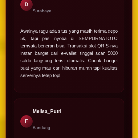
D
Surabaya
Awalnya ragu ada situs yang masih terima depo
5k, tapi pas nyoba di SEMPURNATOTO
ternyata beneran bisa. Transaksi slot QRIS-nya
instan banget dari e-wallet, tinggal scan 5000
saldo langsung terisi otomatis. Cocok banget
buat yang mau cari hiburan murah tapi kualitas
servernya tetep top!
Melisa_Putri
F
Bandung