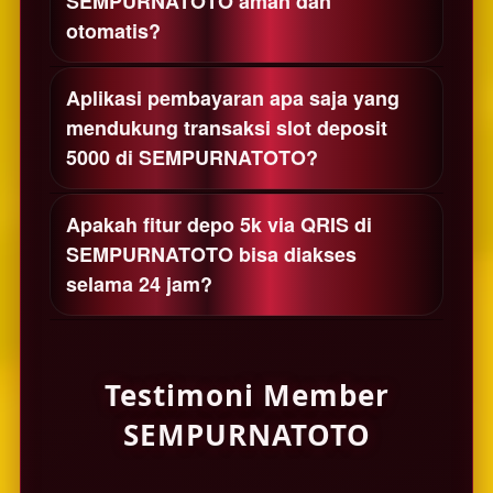
SEMPURNATOTO aman dan
dirancang untuk memberikan kemudahan
5000. Opsi depo 5k ini memungkinkan
otomatis?
akses, kestabilan server, dan kecepatan
Anda untuk langsung menikmati seluruh
transaksi bagi seluruh pengguna.
permainan favorit tanpa perlu
Sangat aman. Setiap transaksi slot QRIS
Aplikasi pembayaran apa saja yang
mengeluarkan modal besar.
diproses secara otomatis oleh sistem
mendukung transaksi slot deposit
tanpa perlu konfirmasi manual yang
5000 di SEMPURNATOTO?
memakan waktu. Selain itu,
SEMPURNATOTO menerapkan sistem
Fitur slot QRIS pada layanan depo 5k
Apakah fitur depo 5k via QRIS di
proteksi enkripsi berlapis untuk menjamin
SEMPURNATOTO mendukung hampir
SEMPURNATOTO bisa diakses
kerahasiaan dan keamanan data setiap
seluruh metode pembayaran digital di
selama 24 jam?
pengguna.
Indonesia, mulai dari e-wallet populer
seperti DANA, OVO, GoPay, dan LinkAja,
Ya, layanan slot deposit 5000 melalui
hingga seluruh aplikasi mobile banking
metode slot QRIS di SEMPURNATOTO
Testimoni Member
yang memiliki fitur pemindai QRIS.
beroperasi penuh selama 24 jam non-stop
setiap hari. Hal ini memungkinkan
SEMPURNATOTO
pengguna untuk melakukan pengisian
saldo depo 5k secara instan dan fleksibel