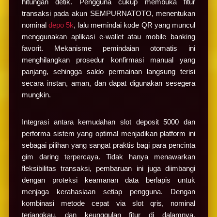
hitungan detik. Pengguna cukup membuka fitur
transaksi pada akun SEMPURNATOTO, menentukan
nominal
depo 5k
, lalu memindai kode QR yang muncul
menggunakan aplikasi e-wallet atau mobile banking
favorit. Mekanisme pemindaian otomatis ini
menghilangkan prosedur konfirmasi manual yang
panjang, sehingga saldo permainan langsung terisi
secara instan, aman, dan dapat digunakan sesegera
mungkin.
Integrasi antara kemudahan slot deposit 5000 dan
performa sistem yang optimal menjadikan platform ini
sebagai pilihan yang sangat praktis bagi para pencinta
gim daring terpercaya. Tidak hanya menawarkan
fleksibilitas transaksi, pembaruan ini juga diimbangi
dengan proteksi keamanan data berlapis untuk
menjaga kerahasiaan setiap pengguna. Dengan
kombinasi metode cepat via slot qris, nominal
terjangkau, dan keunggulan fitur di dalamnya,