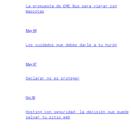
La propuesta de EME Bus para viajar con
mascotas
May 09
Los cuidados que debes darle a tu hurón
May 07
Declarar no es proteger
Oct 30
Hosting con seguridad: la decisión que puede
salvar tu sitio web