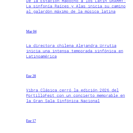
De la Estación Mapocho a los Latin GRAMMY:
La sinfonía Raíces y Alas inicia su camino
al galardón máximo de la música latina
Mar 04
La directora chilena Alejandra Urrutia
inicia una intensa temporada sinfónica en
Latinoamérica
Ene 28
Vibra Clásica cerró la edición 2026 del
PortilloFest con un concierto memorable en
la Gran Sala Sinfónica Nacional
Ene 17