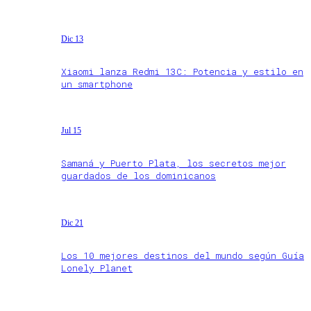
Dic 13
Xiaomi lanza Redmi 13C: Potencia y estilo en
un smartphone
Jul 15
Samaná y Puerto Plata, los secretos mejor
guardados de los dominicanos
Dic 21
Los 10 mejores destinos del mundo según Guía
Lonely Planet