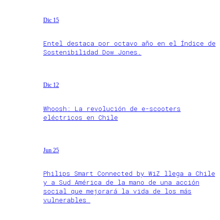
Dic 15
Entel destaca por octavo año en el Índice de
Sostenibilidad Dow Jones.
Dic 12
Whoosh: La revolución de e-scooters
eléctricos en Chile
Jun 25
Philips Smart Connected by WiZ llega a Chile
y a Sud América de la mano de una acción
social que mejorará la vida de los más
vulnerables