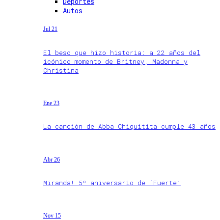
Deportes
Autos
Jul 21
El beso que hizo historia: a 22 años del
icónico momento de Britney, Madonna y
Christina
Ene 23
La canción de Abba Chiquitita cumple 43 años
Abr 26
Miranda! 5º aniversario de ‘Fuerte’
Nov 15