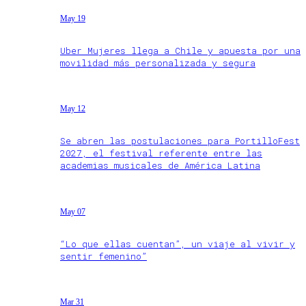
May 19
Uber Mujeres llega a Chile y apuesta por una
movilidad más personalizada y segura
May 12
Se abren las postulaciones para PortilloFest
2027, el festival referente entre las
academias musicales de América Latina
May 07
“Lo que ellas cuentan”, un viaje al vivir y
sentir femenino”
Mar 31