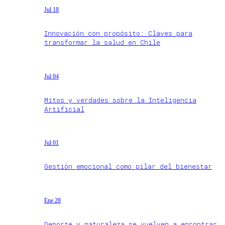
Jul 18
Innovación con propósito: Claves para
transformar la salud en Chile
Jul 04
Mitos y verdades sobre la Inteligencia
Artificial
Jul 01
Gestión emocional como pilar del bienestar
Ene 28
Deporte y naturaleza se vuelven a encontrar