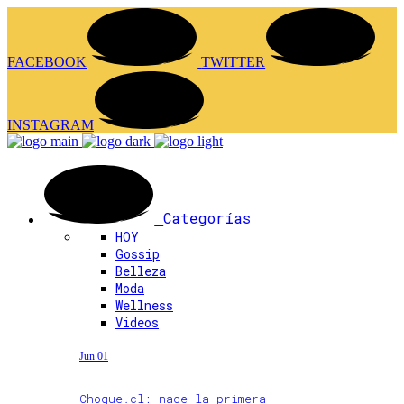
FACEBOOK
TWITTER
INSTAGRAM
Categorías
HOY
Gossip
Belleza
Moda
Wellness
Videos
Jun 01
Choque.cl: nace la primera