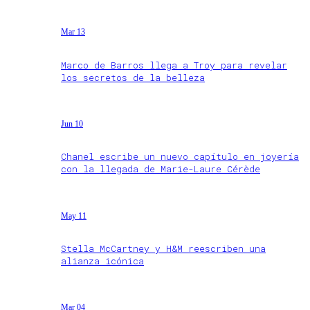
Mar 13
Marco de Barros llega a Troy para revelar
los secretos de la belleza
Jun 10
Chanel escribe un nuevo capítulo en joyería
con la llegada de Marie-Laure Cérède
May 11
Stella McCartney y H&M reescriben una
alianza icónica
Mar 04