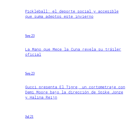
Pickleball: el deporte social y accesible
que suma adeptos este invierno
Sep 23
La Mano que Mece la Cuna revela su tráiler
oficial
Sep 23
Gucci presenta El Tigre, un cortometraje con
Demi Moore bajo la dirección de Spike Jonze
y Halina Reijn
Jul 21