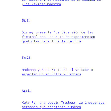
¡Una Navidad maestra
Dic 11
Disney presenta “La diversión de las
fiestas” con una ruta de experiencias
gratuitas para toda la familia
Feb 28
Madonna y Anna Wintour: el verdadero
espectáculo en Dolce & Gabbana
Ago 11
Katy Perry y Justin Trudeau: la inesperada
cercanía que despierta rumores