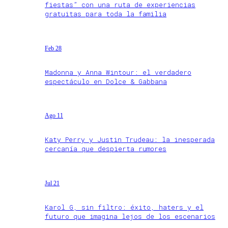
fiestas” con una ruta de experiencias
gratuitas para toda la familia
Feb 28
Madonna y Anna Wintour: el verdadero
espectáculo en Dolce & Gabbana
Ago 11
Katy Perry y Justin Trudeau: la inesperada
cercanía que despierta rumores
Jul 21
Karol G, sin filtro: éxito, haters y el
futuro que imagina lejos de los escenarios