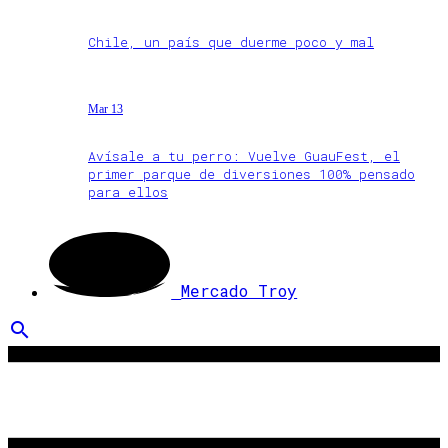
Chile, un país que duerme poco y mal
Mar 13
Avísale a tu perro: Vuelve GuauFest, el
primer parque de diversiones 100% pensado
para ellos
Mercado Troy
search