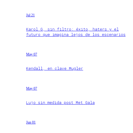
Jul 21
Karol G, sin filtro: éxito, haters y el
futuro que imagina lejos de los escenarios
May 07
Kendall, en clave Mugler
May 07
Lujo sin medida post Met Gala
Jun 01