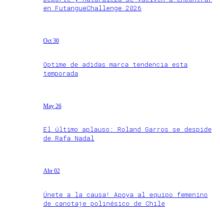
en FutangueChallenge 2026
Oct 30
Optime de adidas marca tendencia esta
temporada
May 26
El último aplauso: Roland Garros se despide
de Rafa Nadal
Abr 02
Únete a la causa! Apoya al equipo femenino
de canotaje polinésico de Chile