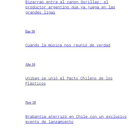
Bizarrap entra al canon Gorillaz: el
productor argentino que ya juega en las
grandes ligas
Ene 16
Cuando la música nos reunió de verdad
Abr 16
Unibag se unió al Pacto Chileno de los
Plásticos
Nov 18
Brabantia aterrizó en Chile con un exclusivo
evento de lanzamiento