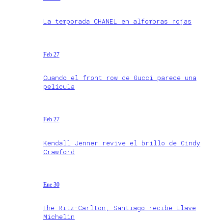
La temporada CHANEL en alfombras rojas
Feb 27
Cuando el front row de Gucci parece una
película
Feb 27
Kendall Jenner revive el brillo de Cindy
Crawford
Ene 30
The Ritz-Carlton, Santiago recibe Llave
Michelin