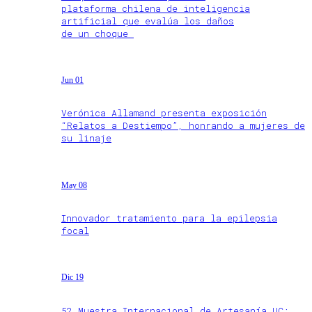
plataforma chilena de inteligencia
artificial que evalúa los daños
de un choque
Jun 01
Verónica Allamand presenta exposición
“Relatos a Destiempo”, honrando a mujeres de
su linaje
May 08
Innovador tratamiento para la epilepsia
focal
Dic 19
52 Muestra Internacional de Artesanía UC: