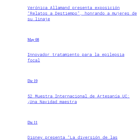
Verónica Allamand presenta exposición
“Relatos a Destiempo”, honrando a mujeres de
su linaje
May 08
Innovador tratamiento para la epilepsia
focal
Dic 19
52 Muestra Internacional de Artesanía UC:
¡Una Navidad maestra
Dic 11
Disney presenta “La diversión de las