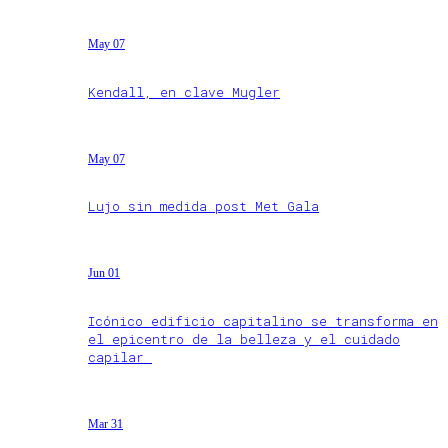
May 07
Kendall, en clave Mugler
May 07
Lujo sin medida post Met Gala
Jun 01
Icónico edificio capitalino se transforma en
el epicentro de la belleza y el cuidado
capilar
Mar 31