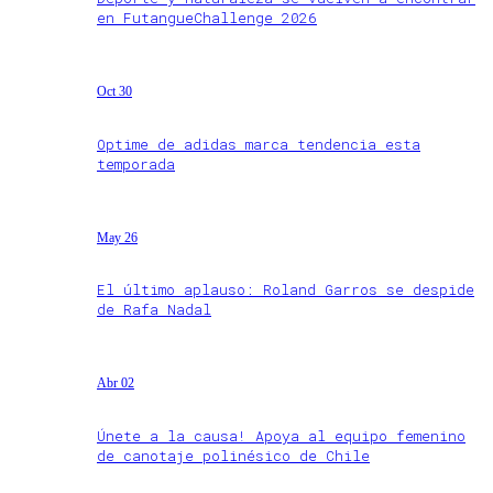
en FutangueChallenge 2026
Oct 30
Optime de adidas marca tendencia esta
temporada
May 26
El último aplauso: Roland Garros se despide
de Rafa Nadal
Abr 02
Únete a la causa! Apoya al equipo femenino
de canotaje polinésico de Chile