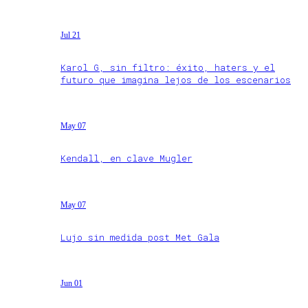
Jul 21
Karol G, sin filtro: éxito, haters y el
futuro que imagina lejos de los escenarios
May 07
Kendall, en clave Mugler
May 07
Lujo sin medida post Met Gala
Jun 01