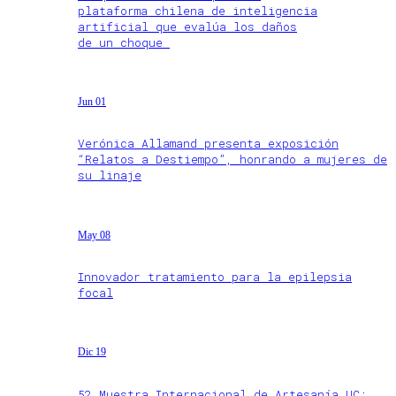
plataforma chilena de inteligencia
artificial que evalúa los daños
de un choque
Jun 01
Verónica Allamand presenta exposición
“Relatos a Destiempo”, honrando a mujeres de
su linaje
May 08
Innovador tratamiento para la epilepsia
focal
Dic 19
52 Muestra Internacional de Artesanía UC: