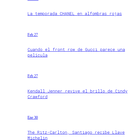
La temporada CHANEL en alfombras rojas
Feb 27
Cuando el front row de Gucci parece una
película
Feb 27
Kendall Jenner revive el brillo de Cindy
Crawford
Ene 30
The Ritz-Carlton, Santiago recibe Llave
Michelin