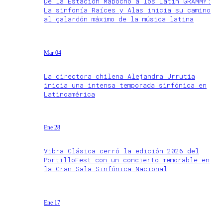
De la Estación Mapocho a los Latin GRAMMY:
La sinfonía Raíces y Alas inicia su camino
al galardón máximo de la música latina
Mar 04
La directora chilena Alejandra Urrutia
inicia una intensa temporada sinfónica en
Latinoamérica
Ene 28
Vibra Clásica cerró la edición 2026 del
PortilloFest con un concierto memorable en
la Gran Sala Sinfónica Nacional
Ene 17