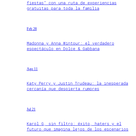
fiestas” con una ruta de experiencias
gratuitas para toda la familia
Feb 28
Madonna y Anna Wintour: el verdadero
espectáculo en Dolce & Gabbana
Ago 11
Katy Perry y Justin Trudeau: la inesperada
cercanía que despierta rumores
Jul 21
Karol G, sin filtro: éxito, haters y el
futuro que imagina lejos de los escenarios