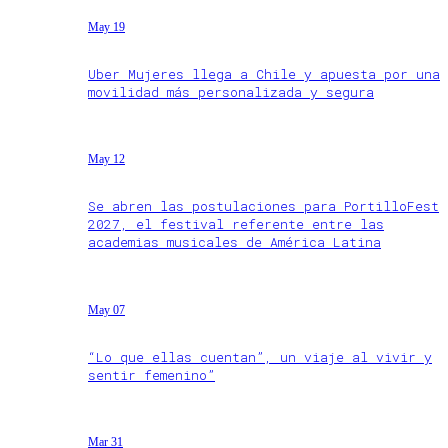
May 19
Uber Mujeres llega a Chile y apuesta por una
movilidad más personalizada y segura
May 12
Se abren las postulaciones para PortilloFest
2027, el festival referente entre las
academias musicales de América Latina
May 07
“Lo que ellas cuentan”, un viaje al vivir y
sentir femenino”
Mar 31