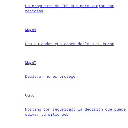
La propuesta de EME Bus para viajar con
mascotas
May 09
Los cuidados que debes darle a tu hurón
May 07
Declarar no es proteger
Oct 30
Hosting con seguridad: la decisión que puede
salvar tu sitio web