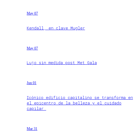
May 07
Kendall, en clave Mugler
May 07
Lujo sin medida post Met Gala
Jun 01
Icónico edificio capitalino se transforma en
el epicentro de la belleza y el cuidado
capilar
Mar 31