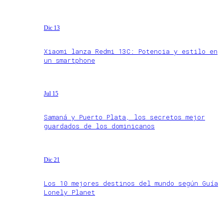
Dic 13
Xiaomi lanza Redmi 13C: Potencia y estilo en
un smartphone
Jul 15
Samaná y Puerto Plata, los secretos mejor
guardados de los dominicanos
Dic 21
Los 10 mejores destinos del mundo según Guía
Lonely Planet