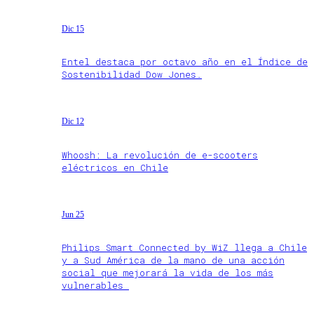
Dic 15
Entel destaca por octavo año en el Índice de
Sostenibilidad Dow Jones.
Dic 12
Whoosh: La revolución de e-scooters
eléctricos en Chile
Jun 25
Philips Smart Connected by WiZ llega a Chile
y a Sud América de la mano de una acción
social que mejorará la vida de los más
vulnerables