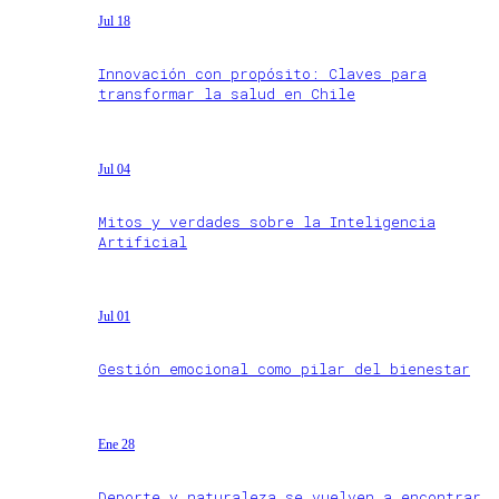
Jul 18
Innovación con propósito: Claves para
transformar la salud en Chile
Jul 04
Mitos y verdades sobre la Inteligencia
Artificial
Jul 01
Gestión emocional como pilar del bienestar
Ene 28
Deporte y naturaleza se vuelven a encontrar