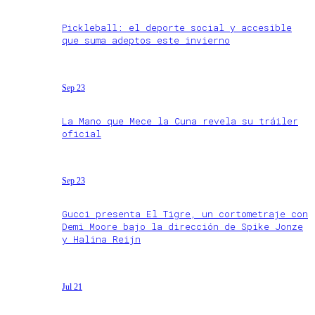
Pickleball: el deporte social y accesible
que suma adeptos este invierno
Sep 23
La Mano que Mece la Cuna revela su tráiler
oficial
Sep 23
Gucci presenta El Tigre, un cortometraje con
Demi Moore bajo la dirección de Spike Jonze
y Halina Reijn
Jul 21