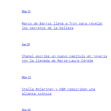
Mar 13
Marco de Barros llega a Troy para revelar
los secretos de la belleza
Jun 10
Chanel escribe un nuevo capítulo en joyería
con la llegada de Marie-Laure Cérède
May 11
Stella McCartney y H&M reescriben una
alianza icónica
Mar 04