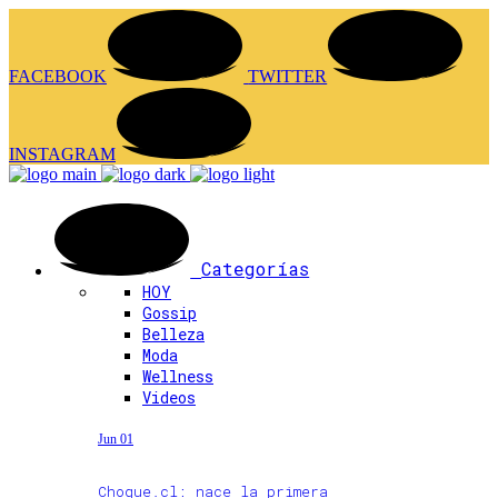
FACEBOOK
TWITTER
INSTAGRAM
Categorías
HOY
Gossip
Belleza
Moda
Wellness
Videos
Jun 01
Choque.cl: nace la primera