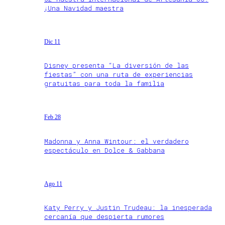
¡Una Navidad maestra
Dic 11
Disney presenta “La diversión de las
fiestas” con una ruta de experiencias
gratuitas para toda la familia
Feb 28
Madonna y Anna Wintour: el verdadero
espectáculo en Dolce & Gabbana
Ago 11
Katy Perry y Justin Trudeau: la inesperada
cercanía que despierta rumores