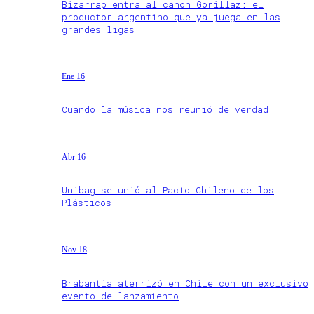
Bizarrap entra al canon Gorillaz: el
productor argentino que ya juega en las
grandes ligas
Ene 16
Cuando la música nos reunió de verdad
Abr 16
Unibag se unió al Pacto Chileno de los
Plásticos
Nov 18
Brabantia aterrizó en Chile con un exclusivo
evento de lanzamiento