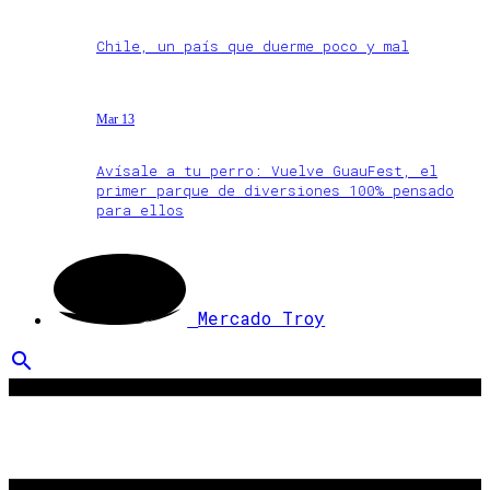
Chile, un país que duerme poco y mal
Mar 13
Avísale a tu perro: Vuelve GuauFest, el
primer parque de diversiones 100% pensado
para ellos
Mercado Troy
search