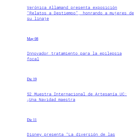
Verónica Allamand presenta exposición
“Relatos a Destiempo”, honrando a mujeres de
su linaje
May 08
Innovador tratamiento para la epilepsia
focal
Dic 19
52 Muestra Internacional de Artesanía UC:
¡Una Navidad maestra
Dic 11
Disney presenta “La diversión de las