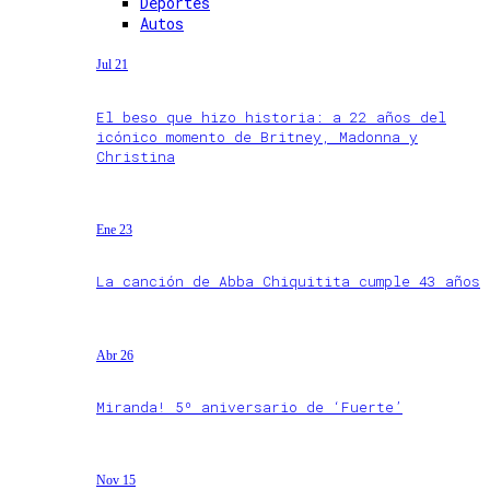
Deportes
Autos
Jul 21
El beso que hizo historia: a 22 años del
icónico momento de Britney, Madonna y
Christina
Ene 23
La canción de Abba Chiquitita cumple 43 años
Abr 26
Miranda! 5º aniversario de ‘Fuerte’
Nov 15