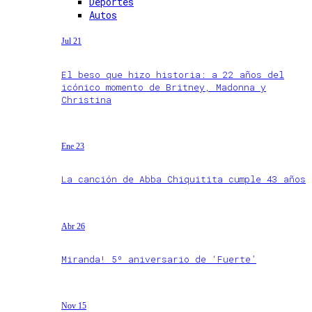
Deportes
Autos
Jul 21
El beso que hizo historia: a 22 años del
icónico momento de Britney, Madonna y
Christina
Ene 23
La canción de Abba Chiquitita cumple 43 años
Abr 26
Miranda! 5º aniversario de ‘Fuerte’
Nov 15