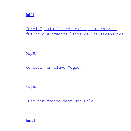
Jul 21
Karol G, sin filtro: éxito, haters y el
futuro que imagina lejos de los escenarios
May 07
Kendall, en clave Mugler
May 07
Lujo sin medida post Met Gala
Jun 01