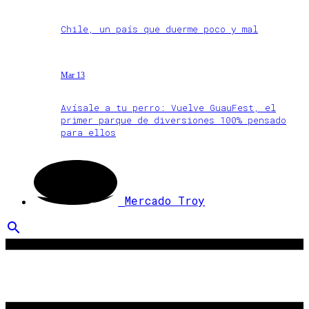
Chile, un país que duerme poco y mal
Mar 13
Avísale a tu perro: Vuelve GuauFest, el
primer parque de diversiones 100% pensado
para ellos
Mercado Troy
search