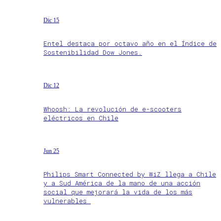
Dic 15
Entel destaca por octavo año en el Índice de
Sostenibilidad Dow Jones.
Dic 12
Whoosh: La revolución de e-scooters
eléctricos en Chile
Jun 25
Philips Smart Connected by WiZ llega a Chile
y a Sud América de la mano de una acción
social que mejorará la vida de los más
vulnerables