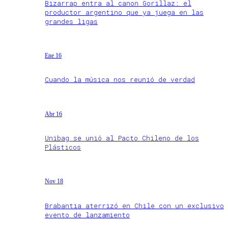
Bizarrap entra al canon Gorillaz: el
productor argentino que ya juega en las
grandes ligas
Ene 16
Cuando la música nos reunió de verdad
Abr 16
Unibag se unió al Pacto Chileno de los
Plásticos
Nov 18
Brabantia aterrizó en Chile con un exclusivo
evento de lanzamiento