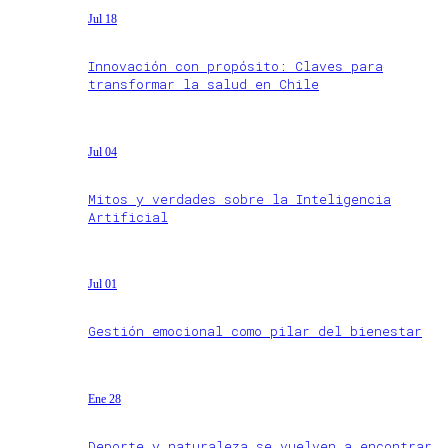
Jul 18
Innovación con propósito: Claves para
transformar la salud en Chile
Jul 04
Mitos y verdades sobre la Inteligencia
Artificial
Jul 01
Gestión emocional como pilar del bienestar
Ene 28
Deporte y naturaleza se vuelven a encontrar