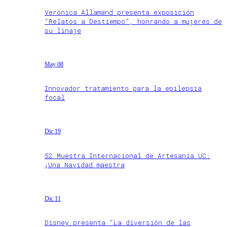
Verónica Allamand presenta exposición
“Relatos a Destiempo”, honrando a mujeres de
su linaje
May 08
Innovador tratamiento para la epilepsia
focal
Dic 19
52 Muestra Internacional de Artesanía UC:
¡Una Navidad maestra
Dic 11
Disney presenta “La diversión de las