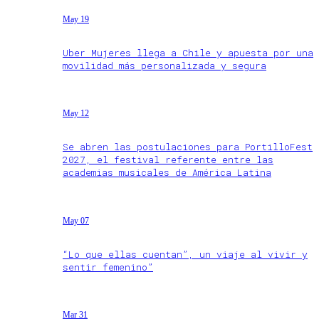
May 19
Uber Mujeres llega a Chile y apuesta por una
movilidad más personalizada y segura
May 12
Se abren las postulaciones para PortilloFest
2027, el festival referente entre las
academias musicales de América Latina
May 07
“Lo que ellas cuentan”, un viaje al vivir y
sentir femenino”
Mar 31