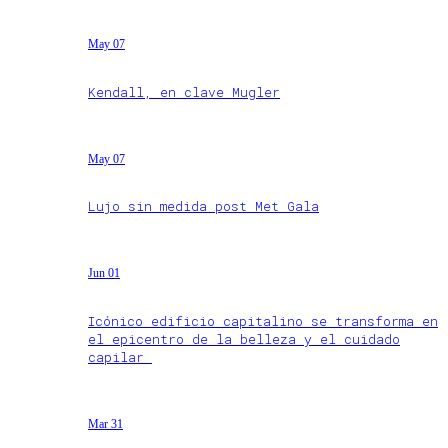
May 07
Kendall, en clave Mugler
May 07
Lujo sin medida post Met Gala
Jun 01
Icónico edificio capitalino se transforma en
el epicentro de la belleza y el cuidado
capilar
Mar 31