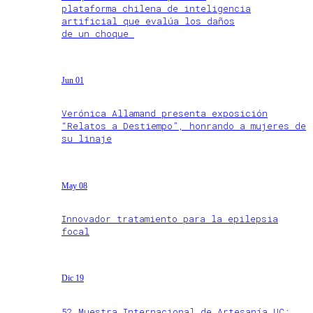
plataforma chilena de inteligencia
artificial que evalúa los daños
de un choque
Jun 01
Verónica Allamand presenta exposición
“Relatos a Destiempo”, honrando a mujeres de
su linaje
May 08
Innovador tratamiento para la epilepsia
focal
Dic 19
52 Muestra Internacional de Artesanía UC: