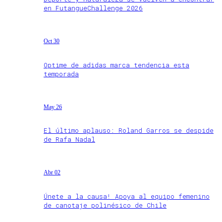
en FutangueChallenge 2026
Oct 30
Optime de adidas marca tendencia esta
temporada
May 26
El último aplauso: Roland Garros se despide
de Rafa Nadal
Abr 02
Únete a la causa! Apoya al equipo femenino
de canotaje polinésico de Chile