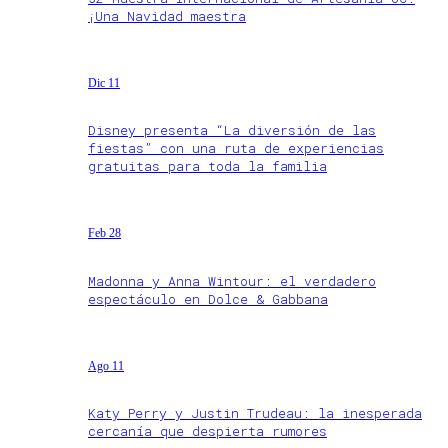
¡Una Navidad maestra
Dic 11
Disney presenta “La diversión de las
fiestas” con una ruta de experiencias
gratuitas para toda la familia
Feb 28
Madonna y Anna Wintour: el verdadero
espectáculo en Dolce & Gabbana
Ago 11
Katy Perry y Justin Trudeau: la inesperada
cercanía que despierta rumores