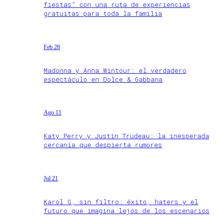
fiestas” con una ruta de experiencias
gratuitas para toda la familia
Feb 28
Madonna y Anna Wintour: el verdadero
espectáculo en Dolce & Gabbana
Ago 11
Katy Perry y Justin Trudeau: la inesperada
cercanía que despierta rumores
Jul 21
Karol G, sin filtro: éxito, haters y el
futuro que imagina lejos de los escenarios