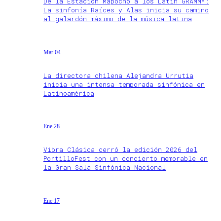
De la Estación Mapocho a los Latin GRAMMY:
La sinfonía Raíces y Alas inicia su camino
al galardón máximo de la música latina
Mar 04
La directora chilena Alejandra Urrutia
inicia una intensa temporada sinfónica en
Latinoamérica
Ene 28
Vibra Clásica cerró la edición 2026 del
PortilloFest con un concierto memorable en
la Gran Sala Sinfónica Nacional
Ene 17