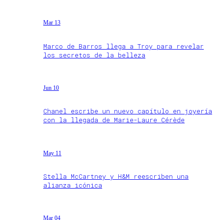
Mar 13
Marco de Barros llega a Troy para revelar
los secretos de la belleza
Jun 10
Chanel escribe un nuevo capítulo en joyería
con la llegada de Marie-Laure Cérède
May 11
Stella McCartney y H&M reescriben una
alianza icónica
Mar 04