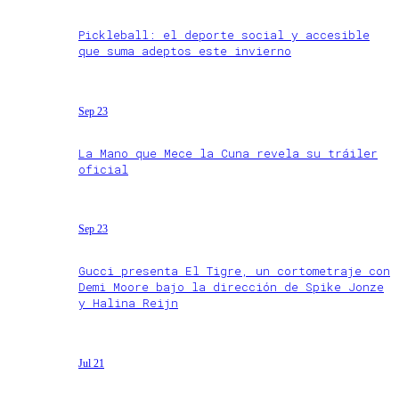
Pickleball: el deporte social y accesible
que suma adeptos este invierno
Sep 23
La Mano que Mece la Cuna revela su tráiler
oficial
Sep 23
Gucci presenta El Tigre, un cortometraje con
Demi Moore bajo la dirección de Spike Jonze
y Halina Reijn
Jul 21