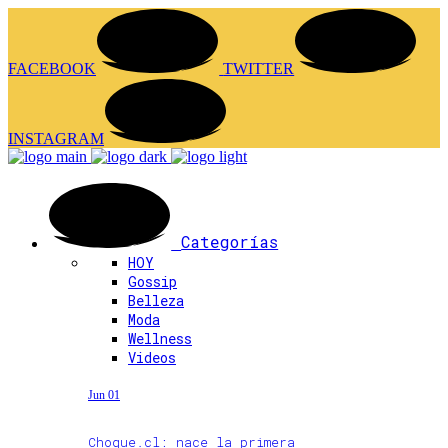
FACEBOOK
TWITTER
INSTAGRAM
Categorías
HOY
Gossip
Belleza
Moda
Wellness
Videos
Jun 01
Choque.cl: nace la primera