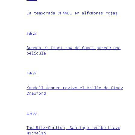
La temporada CHANEL en alfombras rojas
Feb 27
Cuando el front row de Gucci parece una
película
Feb 27
Kendall Jenner revive el brillo de Cindy
Crawford
Ene 30
The Ritz-Carlton, Santiago recibe Llave
Michelin