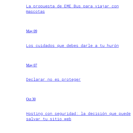
La propuesta de EME Bus para viajar con
mascotas
May 09
Los cuidados que debes darle a tu hurón
May 07
Declarar no es proteger
Oct 30
Hosting con seguridad: la decisión que puede
salvar tu sitio web