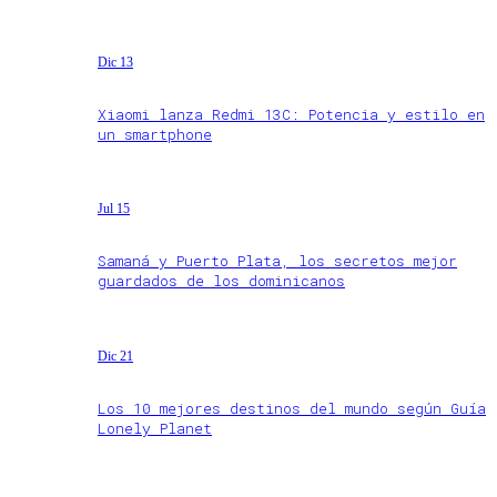
Dic 13
Xiaomi lanza Redmi 13C: Potencia y estilo en
un smartphone
Jul 15
Samaná y Puerto Plata, los secretos mejor
guardados de los dominicanos
Dic 21
Los 10 mejores destinos del mundo según Guía
Lonely Planet