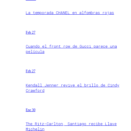
La temporada CHANEL en alfombras rojas
Feb 27
Cuando el front row de Gucci parece una
película
Feb 27
Kendall Jenner revive el brillo de Cindy
Crawford
Ene 30
The Ritz-Carlton, Santiago recibe Llave
Michelin