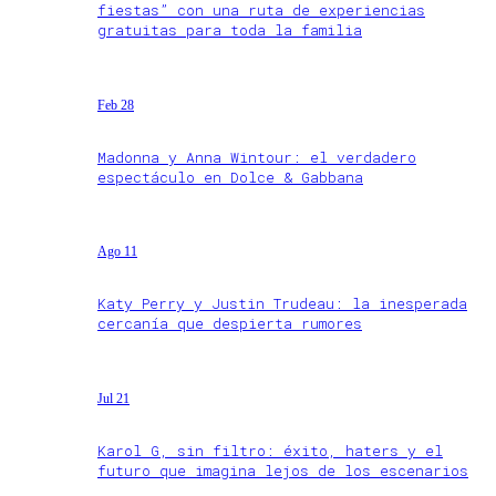
fiestas” con una ruta de experiencias
gratuitas para toda la familia
Feb 28
Madonna y Anna Wintour: el verdadero
espectáculo en Dolce & Gabbana
Ago 11
Katy Perry y Justin Trudeau: la inesperada
cercanía que despierta rumores
Jul 21
Karol G, sin filtro: éxito, haters y el
futuro que imagina lejos de los escenarios