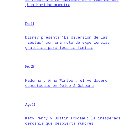
¡Una Navidad maestra
Dic 11
Disney presenta “La diversión de las
fiestas” con una ruta de experiencias
gratuitas para toda la familia
Feb 28
Madonna y Anna Wintour: el verdadero
espectáculo en Dolce & Gabbana
Ago 11
Katy Perry y Justin Trudeau: la inesperada
cercanía que despierta rumores