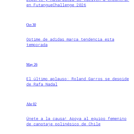
en FutangueChallenge 2026
Oct 30
Optime de adidas marca tendencia esta
temporada
May 26
El último aplauso: Roland Garros se despide
de Rafa Nadal
Abr 02
Únete a la causa! Apoya al equipo femenino
de canotaje polinésico de Chile