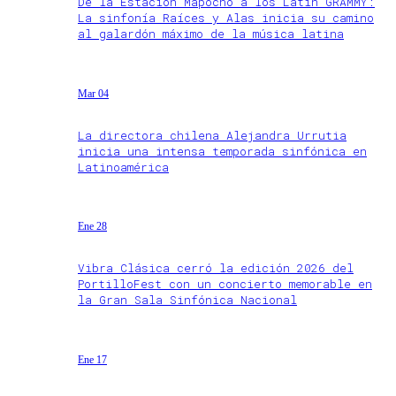
De la Estación Mapocho a los Latin GRAMMY:
La sinfonía Raíces y Alas inicia su camino
al galardón máximo de la música latina
Mar 04
La directora chilena Alejandra Urrutia
inicia una intensa temporada sinfónica en
Latinoamérica
Ene 28
Vibra Clásica cerró la edición 2026 del
PortilloFest con un concierto memorable en
la Gran Sala Sinfónica Nacional
Ene 17