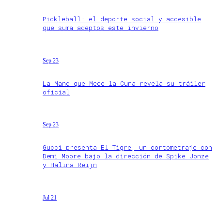
Pickleball: el deporte social y accesible
que suma adeptos este invierno
Sep 23
La Mano que Mece la Cuna revela su tráiler
oficial
Sep 23
Gucci presenta El Tigre, un cortometraje con
Demi Moore bajo la dirección de Spike Jonze
y Halina Reijn
Jul 21