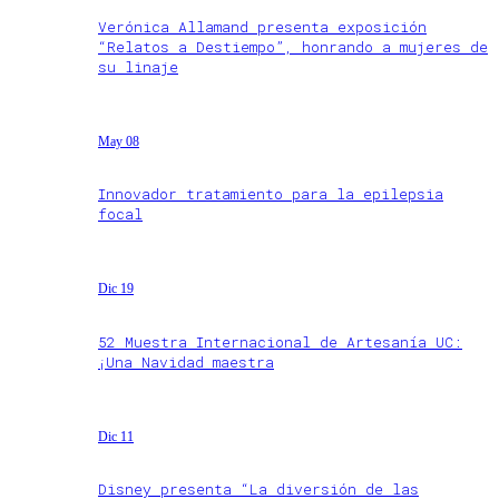
Verónica Allamand presenta exposición
“Relatos a Destiempo”, honrando a mujeres de
su linaje
May 08
Innovador tratamiento para la epilepsia
focal
Dic 19
52 Muestra Internacional de Artesanía UC:
¡Una Navidad maestra
Dic 11
Disney presenta “La diversión de las