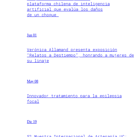
plataforma chilena de inteligencia
artificial que evalúa los daños
de un choque
Jun 01
Verónica Allamand presenta exposición
“Relatos a Destiempo”, honrando a mujeres de
su linaje
May 08
Innovador tratamiento para la epilepsia
focal
Dic 19
52 Muestra Internacional de Artesanía UC: