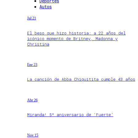
Deportes
Autos
Jul 21
El beso que hizo historia: a 22 años del
icónico momento de Britney, Madonna y
Christina
Ene 23
La canción de Abba Chiquitita cumple 43 años
Abr 26
Miranda! 5º aniversario de ‘Fuerte’
Nov 15