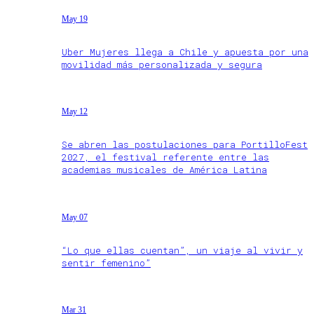
May 19
Uber Mujeres llega a Chile y apuesta por una
movilidad más personalizada y segura
May 12
Se abren las postulaciones para PortilloFest
2027, el festival referente entre las
academias musicales de América Latina
May 07
“Lo que ellas cuentan”, un viaje al vivir y
sentir femenino”
Mar 31