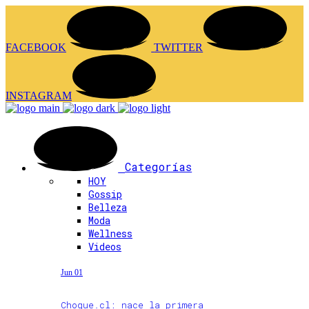
FACEBOOK
TWITTER
INSTAGRAM
Categorías
HOY
Gossip
Belleza
Moda
Wellness
Videos
Jun 01
Choque.cl: nace la primera