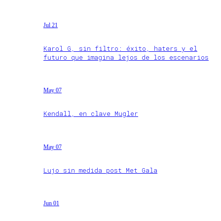
Jul 21
Karol G, sin filtro: éxito, haters y el
futuro que imagina lejos de los escenarios
May 07
Kendall, en clave Mugler
May 07
Lujo sin medida post Met Gala
Jun 01