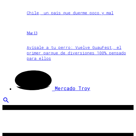
Chile, un país que duerme poco y mal
Mar 13
Avísale a tu perro: Vuelve GuauFest, el
primer parque de diversiones 100% pensado
para ellos
Mercado Troy
search