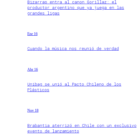
Bizarrap entra al canon Gorillaz: el
productor argentino que ya juega en las
grandes ligas
Ene 16
Cuando la música nos reunió de verdad
Abr 16
Unibag se unió al Pacto Chileno de los
Plásticos
Nov 18
Brabantia aterrizó en Chile con un exclusivo
evento de lanzamiento