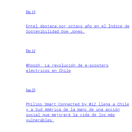
Dic 15
Entel destaca por octavo año en el Índice de
Sostenibilidad Dow Jones.
Dic 12
Whoosh: La revolución de e-scooters
eléctricos en Chile
Jun 25
Philips Smart Connected by WiZ llega a Chile
y a Sud América de la mano de una acción
social que mejorará la vida de los más
vulnerables