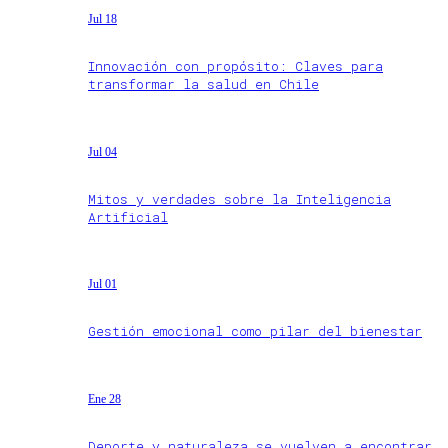
Jul 18
Innovación con propósito: Claves para
transformar la salud en Chile
Jul 04
Mitos y verdades sobre la Inteligencia
Artificial
Jul 01
Gestión emocional como pilar del bienestar
Ene 28
Deporte y naturaleza se vuelven a encontrar