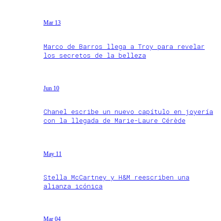
Mar 13
Marco de Barros llega a Troy para revelar
los secretos de la belleza
Jun 10
Chanel escribe un nuevo capítulo en joyería
con la llegada de Marie-Laure Cérède
May 11
Stella McCartney y H&M reescriben una
alianza icónica
Mar 04