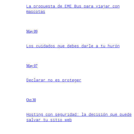
La propuesta de EME Bus para viajar con
mascotas
May 09
Los cuidados que debes darle a tu hurón
May 07
Declarar no es proteger
Oct 30
Hosting con seguridad: la decisión que puede
salvar tu sitio web