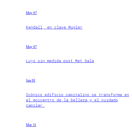
May 07
Kendall, en clave Mugler
May 07
Lujo sin medida post Met Gala
Jun 01
Icónico edificio capitalino se transforma en
el epicentro de la belleza y el cuidado
capilar
Mar 31