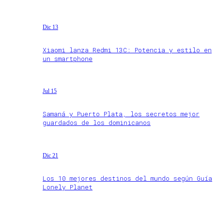
Dic 13
Xiaomi lanza Redmi 13C: Potencia y estilo en
un smartphone
Jul 15
Samaná y Puerto Plata, los secretos mejor
guardados de los dominicanos
Dic 21
Los 10 mejores destinos del mundo según Guía
Lonely Planet