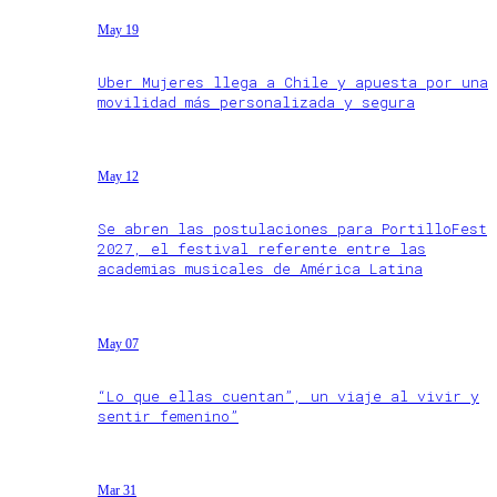
May 19
Uber Mujeres llega a Chile y apuesta por una
movilidad más personalizada y segura
May 12
Se abren las postulaciones para PortilloFest
2027, el festival referente entre las
academias musicales de América Latina
May 07
“Lo que ellas cuentan”, un viaje al vivir y
sentir femenino”
Mar 31