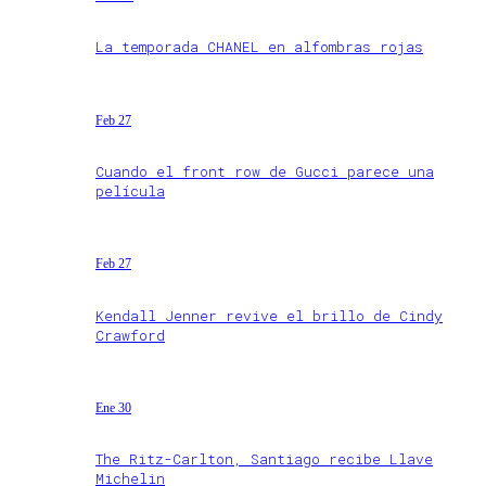
La temporada CHANEL en alfombras rojas
Feb 27
Cuando el front row de Gucci parece una
película
Feb 27
Kendall Jenner revive el brillo de Cindy
Crawford
Ene 30
The Ritz-Carlton, Santiago recibe Llave
Michelin