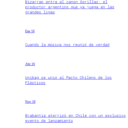
Bizarrap entra al canon Gorillaz: el
productor argentino que ya juega en las
grandes ligas
Ene 16
Cuando la música nos reunió de verdad
Abr 16
Unibag se unió al Pacto Chileno de los
Plásticos
Nov 18
Brabantia aterrizó en Chile con un exclusivo
evento de lanzamiento