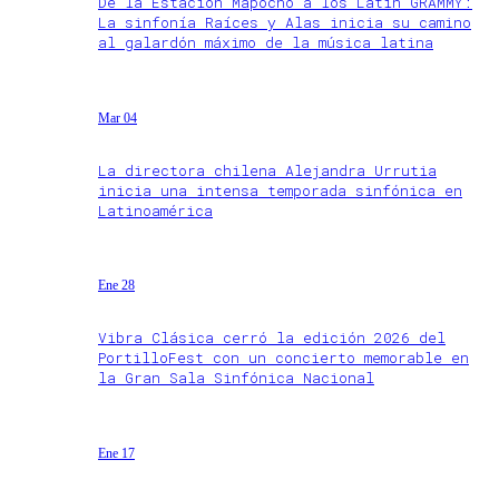
De la Estación Mapocho a los Latin GRAMMY:
La sinfonía Raíces y Alas inicia su camino
al galardón máximo de la música latina
Mar 04
La directora chilena Alejandra Urrutia
inicia una intensa temporada sinfónica en
Latinoamérica
Ene 28
Vibra Clásica cerró la edición 2026 del
PortilloFest con un concierto memorable en
la Gran Sala Sinfónica Nacional
Ene 17