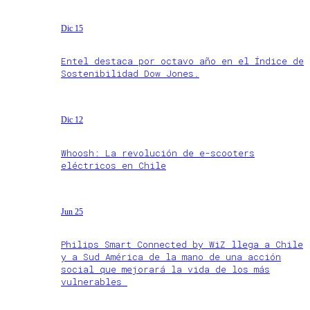
Dic 15
Entel destaca por octavo año en el Índice de
Sostenibilidad Dow Jones.
Dic 12
Whoosh: La revolución de e-scooters
eléctricos en Chile
Jun 25
Philips Smart Connected by WiZ llega a Chile
y a Sud América de la mano de una acción
social que mejorará la vida de los más
vulnerables