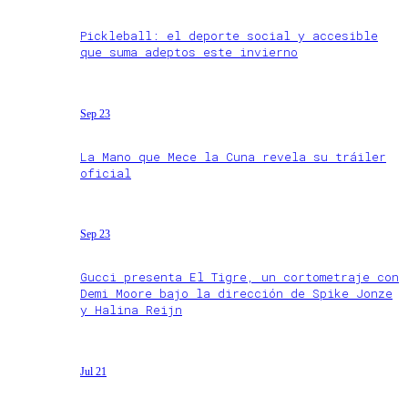
Pickleball: el deporte social y accesible
que suma adeptos este invierno
Sep 23
La Mano que Mece la Cuna revela su tráiler
oficial
Sep 23
Gucci presenta El Tigre, un cortometraje con
Demi Moore bajo la dirección de Spike Jonze
y Halina Reijn
Jul 21