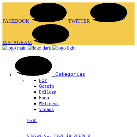
FACEBOOK
TWITTER
INSTAGRAM
Categorías
HOY
Gossip
Belleza
Moda
Wellness
Videos
Jun 01
Choque.cl: nace la primera