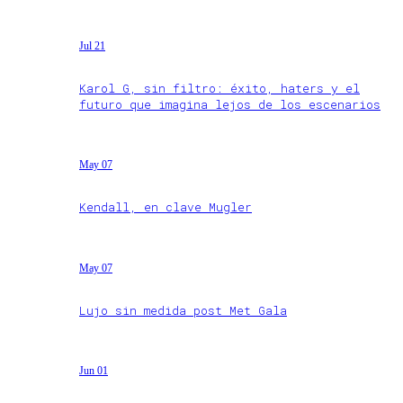
Jul 21
Karol G, sin filtro: éxito, haters y el
futuro que imagina lejos de los escenarios
May 07
Kendall, en clave Mugler
May 07
Lujo sin medida post Met Gala
Jun 01