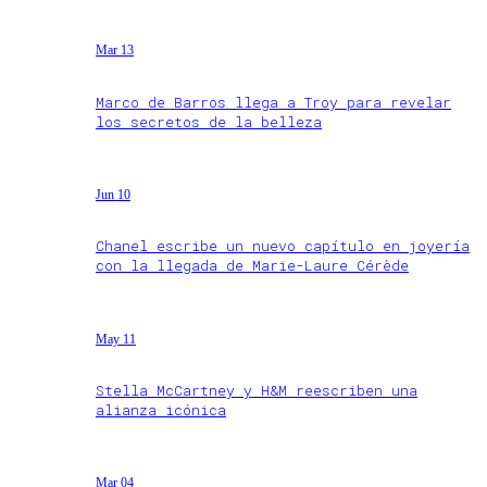
Mar 13
Marco de Barros llega a Troy para revelar
los secretos de la belleza
Jun 10
Chanel escribe un nuevo capítulo en joyería
con la llegada de Marie-Laure Cérède
May 11
Stella McCartney y H&M reescriben una
alianza icónica
Mar 04