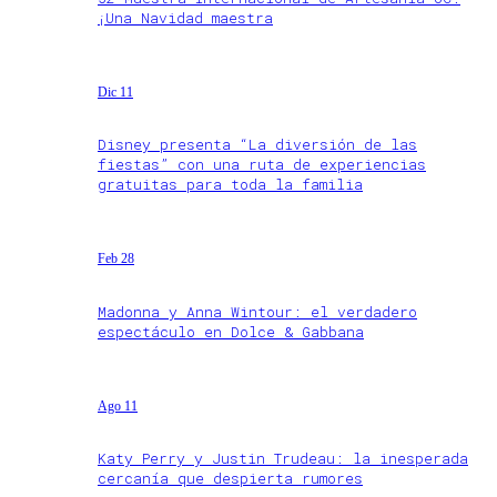
¡Una Navidad maestra
Dic 11
Disney presenta “La diversión de las
fiestas” con una ruta de experiencias
gratuitas para toda la familia
Feb 28
Madonna y Anna Wintour: el verdadero
espectáculo en Dolce & Gabbana
Ago 11
Katy Perry y Justin Trudeau: la inesperada
cercanía que despierta rumores