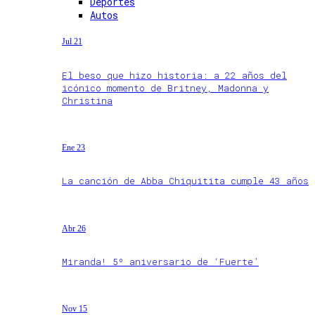
Deportes
Autos
Jul 21
El beso que hizo historia: a 22 años del
icónico momento de Britney, Madonna y
Christina
Ene 23
La canción de Abba Chiquitita cumple 43 años
Abr 26
Miranda! 5º aniversario de ‘Fuerte’
Nov 15