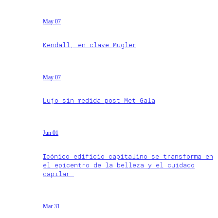
May 07
Kendall, en clave Mugler
May 07
Lujo sin medida post Met Gala
Jun 01
Icónico edificio capitalino se transforma en
el epicentro de la belleza y el cuidado
capilar
Mar 31