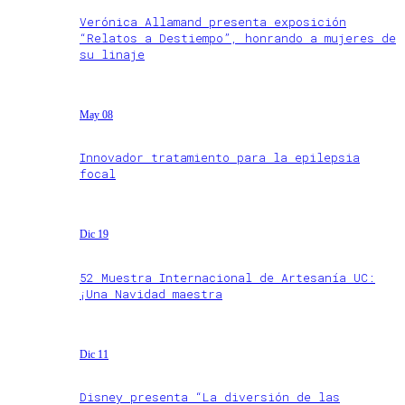
Verónica Allamand presenta exposición
“Relatos a Destiempo”, honrando a mujeres de
su linaje
May 08
Innovador tratamiento para la epilepsia
focal
Dic 19
52 Muestra Internacional de Artesanía UC:
¡Una Navidad maestra
Dic 11
Disney presenta “La diversión de las