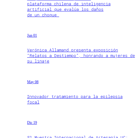
plataforma chilena de inteligencia
artificial que evalúa los daños
de un choque
Jun 01
Verónica Allamand presenta exposición
“Relatos a Destiempo”, honrando a mujeres de
su linaje
May 08
Innovador tratamiento para la epilepsia
focal
Dic 19
52 Muestra Internacional de Artesanía UC: