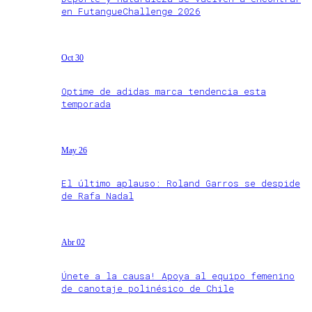
en FutangueChallenge 2026
Oct 30
Optime de adidas marca tendencia esta
temporada
May 26
El último aplauso: Roland Garros se despide
de Rafa Nadal
Abr 02
Únete a la causa! Apoya al equipo femenino
de canotaje polinésico de Chile