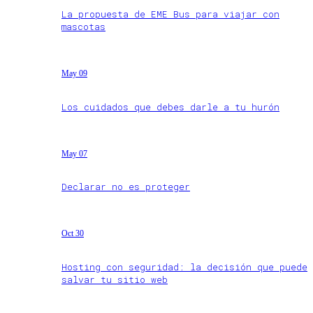
La propuesta de EME Bus para viajar con
mascotas
May 09
Los cuidados que debes darle a tu hurón
May 07
Declarar no es proteger
Oct 30
Hosting con seguridad: la decisión que puede
salvar tu sitio web