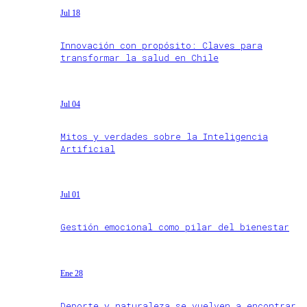
Jul 18
Innovación con propósito: Claves para
transformar la salud en Chile
Jul 04
Mitos y verdades sobre la Inteligencia
Artificial
Jul 01
Gestión emocional como pilar del bienestar
Ene 28
Deporte y naturaleza se vuelven a encontrar