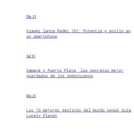
Dic 13
Xiaomi lanza Redmi 13C: Potencia y estilo en
un smartphone
Jul 15
Samaná y Puerto Plata, los secretos mejor
guardados de los dominicanos
Dic 21
Los 10 mejores destinos del mundo según Guía
Lonely Planet