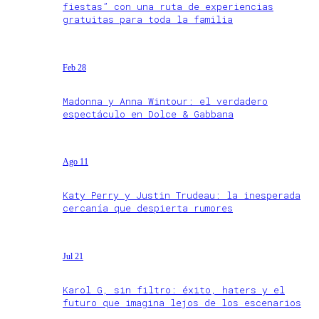
fiestas” con una ruta de experiencias
gratuitas para toda la familia
Feb 28
Madonna y Anna Wintour: el verdadero
espectáculo en Dolce & Gabbana
Ago 11
Katy Perry y Justin Trudeau: la inesperada
cercanía que despierta rumores
Jul 21
Karol G, sin filtro: éxito, haters y el
futuro que imagina lejos de los escenarios