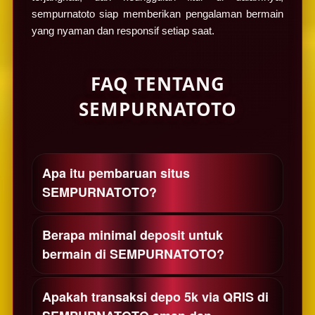
sempurnatoto siap memberikan pengalaman bermain
yang nyaman dan responsif setiap saat.
FAQ TENTANG
SEMPURNATOTO
Apa itu pembaruan situs
SEMPURNATOTO?
SEMPURNATOTO hadirkan pembaruan
Berapa minimal deposit untuk
situs slot depo 5k berikan metode cepat
bermain di SEMPURNATOTO?
transaksi lewat scan QRIS deposit 5000
dengan dukungan pola putaran games
Minimal transaksi di platform ini sangat
Apakah transaksi depo 5k via QRIS di
mudah raih kemenangan. Pembaruan ini
terjangkau, yaitu melalui fitur slot deposit