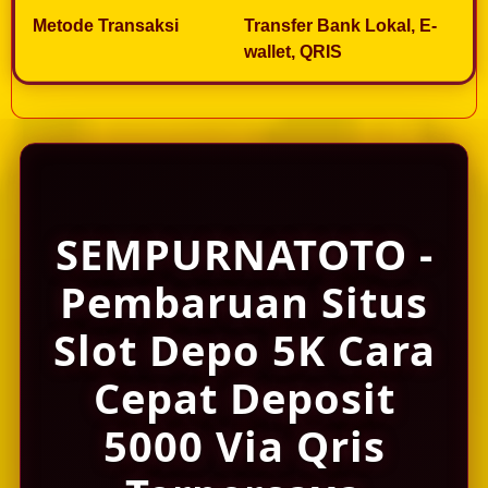
s
Metode Transaksi
Transfer Bank Lokal, E-
e
wallet, QRIS
d
e
t
a
i
l
s
SEMPURNATOTO -
Pembaruan Situs
Slot Depo 5K Cara
Cepat Deposit
5000 Via Qris