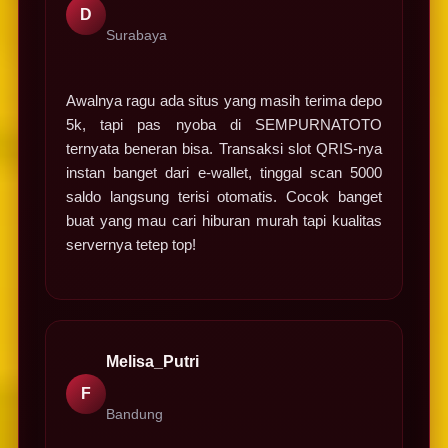
D
Surabaya
Awalnya ragu ada situs yang masih terima depo
5k, tapi pas nyoba di SEMPURNATOTO
ternyata beneran bisa. Transaksi slot QRIS-nya
instan banget dari e-wallet, tinggal scan 5000
saldo langsung terisi otomatis. Cocok banget
buat yang mau cari hiburan murah tapi kualitas
servernya tetep top!
Melisa_Putri
F
Bandung