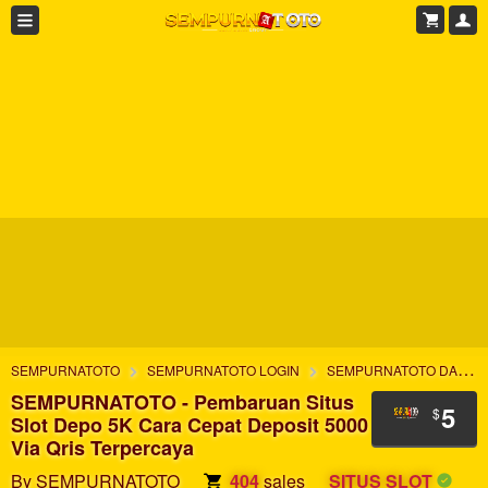
SEMPURNATOTO
SEMPURNATOTO LOGIN
SEMPURNATOTO DAFTAR
SEMPURNATOTO - Pembaruan Situs
5
$
Slot Depo 5K Cara Cepat Deposit 5000
Via Qris Terpercaya
By
SEMPURNATOTO
404
sales
SITUS SLOT