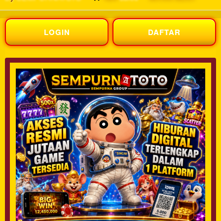
LOGIN
DAFTAR