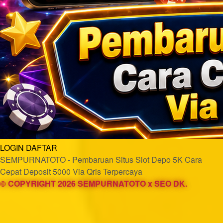
LOGIN
DAFTAR
SEMPURNATOTO - Pembaruan Situs Slot Depo 5K Cara
Cepat Deposit 5000 Via Qris Terpercaya
© COPYRIGHT 2026 SEMPURNATOTO x SEO DK.