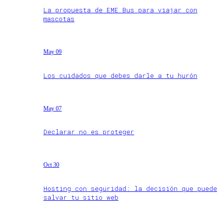
La propuesta de EME Bus para viajar con
mascotas
May 09
Los cuidados que debes darle a tu hurón
May 07
Declarar no es proteger
Oct 30
Hosting con seguridad: la decisión que puede
salvar tu sitio web