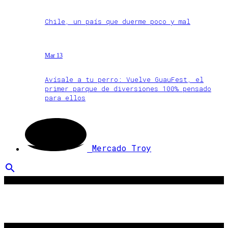
Chile, un país que duerme poco y mal
Mar 13
Avísale a tu perro: Vuelve GuauFest, el
primer parque de diversiones 100% pensado
para ellos
Mercado Troy
search