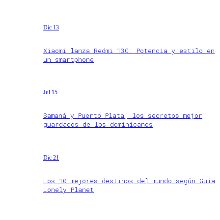
Dic 13
Xiaomi lanza Redmi 13C: Potencia y estilo en
un smartphone
Jul 15
Samaná y Puerto Plata, los secretos mejor
guardados de los dominicanos
Dic 21
Los 10 mejores destinos del mundo según Guía
Lonely Planet