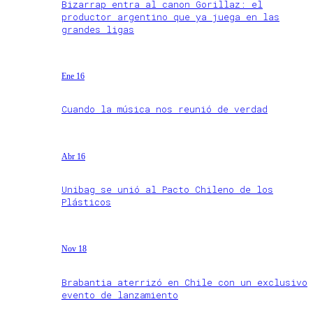
Bizarrap entra al canon Gorillaz: el
productor argentino que ya juega en las
grandes ligas
Ene 16
Cuando la música nos reunió de verdad
Abr 16
Unibag se unió al Pacto Chileno de los
Plásticos
Nov 18
Brabantia aterrizó en Chile con un exclusivo
evento de lanzamiento