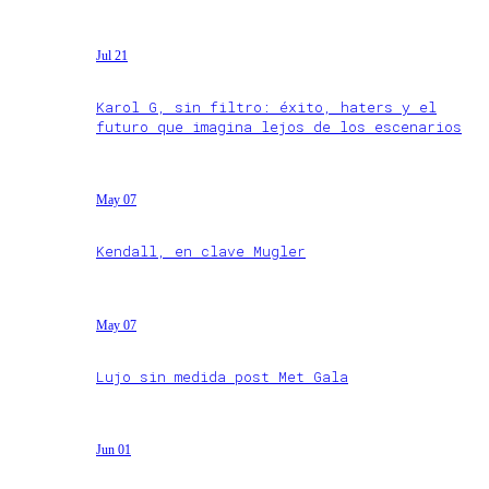
Jul 21
Karol G, sin filtro: éxito, haters y el
futuro que imagina lejos de los escenarios
May 07
Kendall, en clave Mugler
May 07
Lujo sin medida post Met Gala
Jun 01