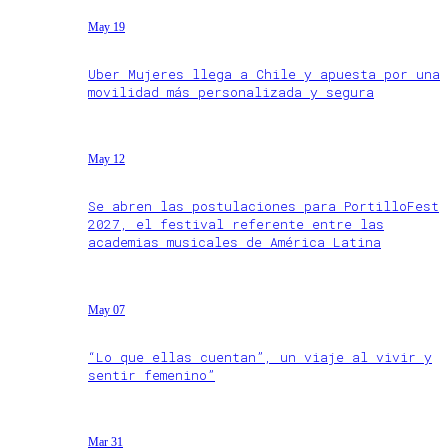
May 19
Uber Mujeres llega a Chile y apuesta por una
movilidad más personalizada y segura
May 12
Se abren las postulaciones para PortilloFest
2027, el festival referente entre las
academias musicales de América Latina
May 07
“Lo que ellas cuentan”, un viaje al vivir y
sentir femenino”
Mar 31