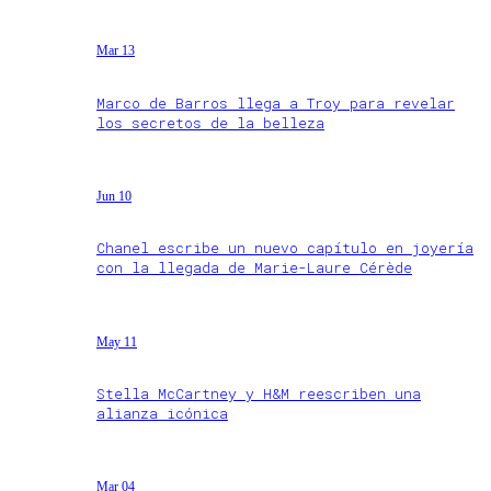
Mar 13
Marco de Barros llega a Troy para revelar
los secretos de la belleza
Jun 10
Chanel escribe un nuevo capítulo en joyería
con la llegada de Marie-Laure Cérède
May 11
Stella McCartney y H&M reescriben una
alianza icónica
Mar 04