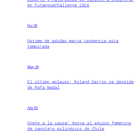
en FutangueChallenge 2026
Oct 30
Optime de adidas marca tendencia esta
temporada
May 26
El último aplauso: Roland Garros se despide
de Rafa Nadal
Abr 02
Únete a la causa! Apoya al equipo femenino
de canotaje polinésico de Chile