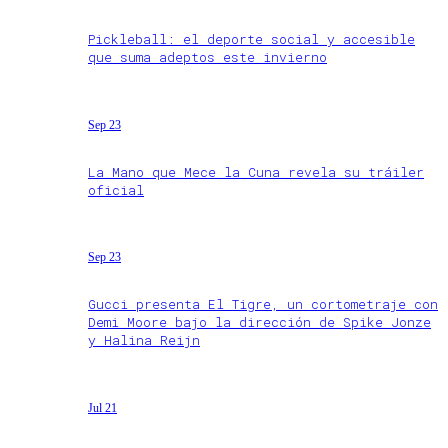
Pickleball: el deporte social y accesible
que suma adeptos este invierno
Sep 23
La Mano que Mece la Cuna revela su tráiler
oficial
Sep 23
Gucci presenta El Tigre, un cortometraje con
Demi Moore bajo la dirección de Spike Jonze
y Halina Reijn
Jul 21