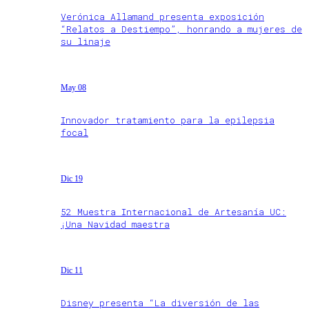
Verónica Allamand presenta exposición
“Relatos a Destiempo”, honrando a mujeres de
su linaje
May 08
Innovador tratamiento para la epilepsia
focal
Dic 19
52 Muestra Internacional de Artesanía UC:
¡Una Navidad maestra
Dic 11
Disney presenta “La diversión de las