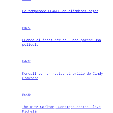
La temporada CHANEL en alfombras rojas
Feb 27
Cuando el front row de Gucci parece una
película
Feb 27
Kendall Jenner revive el brillo de Cindy
Crawford
Ene 30
The Ritz-Carlton, Santiago recibe Llave
Michelin