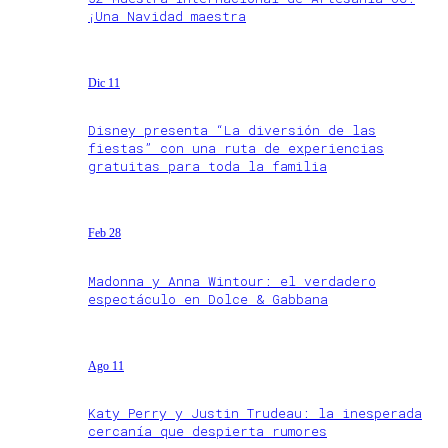
¡Una Navidad maestra
Dic 11
Disney presenta “La diversión de las
fiestas” con una ruta de experiencias
gratuitas para toda la familia
Feb 28
Madonna y Anna Wintour: el verdadero
espectáculo en Dolce & Gabbana
Ago 11
Katy Perry y Justin Trudeau: la inesperada
cercanía que despierta rumores