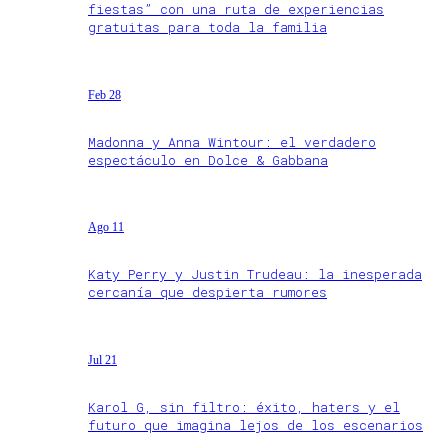
fiestas” con una ruta de experiencias
gratuitas para toda la familia
Feb 28
Madonna y Anna Wintour: el verdadero
espectáculo en Dolce & Gabbana
Ago 11
Katy Perry y Justin Trudeau: la inesperada
cercanía que despierta rumores
Jul 21
Karol G, sin filtro: éxito, haters y el
futuro que imagina lejos de los escenarios