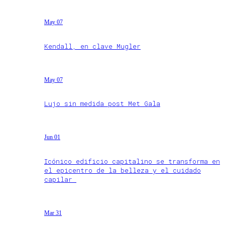
May 07
Kendall, en clave Mugler
May 07
Lujo sin medida post Met Gala
Jun 01
Icónico edificio capitalino se transforma en
el epicentro de la belleza y el cuidado
capilar
Mar 31