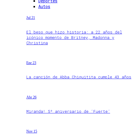
Deportes
Autos
Jul 21
El beso que hizo historia: a 22 años del
icónico momento de Britney, Madonna y
Christina
Ene 23
La canción de Abba Chiquitita cumple 43 años
Abr 26
Miranda! 5º aniversario de ‘Fuerte’
Nov 15