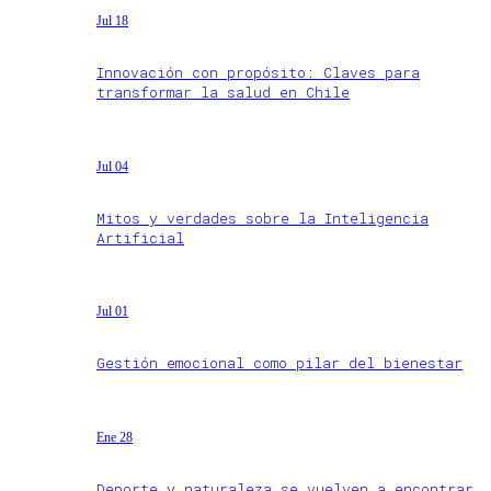
Jul 18
Innovación con propósito: Claves para
transformar la salud en Chile
Jul 04
Mitos y verdades sobre la Inteligencia
Artificial
Jul 01
Gestión emocional como pilar del bienestar
Ene 28
Deporte y naturaleza se vuelven a encontrar