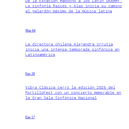
De la Estación Mapocho a los Latin GRAMMY:
La sinfonía Raíces y Alas inicia su camino
al galardón máximo de la música latina
Mar 04
La directora chilena Alejandra Urrutia
inicia una intensa temporada sinfónica en
Latinoamérica
Ene 28
Vibra Clásica cerró la edición 2026 del
PortilloFest con un concierto memorable en
la Gran Sala Sinfónica Nacional
Ene 17