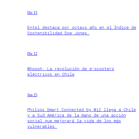
Dic 15
Entel destaca por octavo año en el Índice de
Sostenibilidad Dow Jones.
Dic 12
Whoosh: La revolución de e-scooters
eléctricos en Chile
Jun 25
Philips Smart Connected by WiZ llega a Chile
y a Sud América de la mano de una acción
social que mejorará la vida de los más
vulnerables