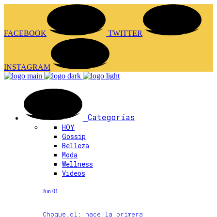
FACEBOOK
TWITTER
INSTAGRAM
Categorías
HOY
Gossip
Belleza
Moda
Wellness
Videos
Jun 01
Choque.cl: nace la primera