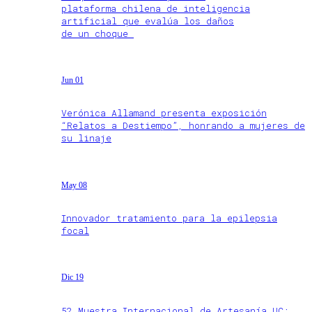
plataforma chilena de inteligencia
artificial que evalúa los daños
de un choque
Jun 01
Verónica Allamand presenta exposición
“Relatos a Destiempo”, honrando a mujeres de
su linaje
May 08
Innovador tratamiento para la epilepsia
focal
Dic 19
52 Muestra Internacional de Artesanía UC: