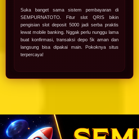
Suka banget sama sistem pembayaran di
SEMPURNATOTO. Fitur slot QRIS bikin
pengisian slot deposit 5000 jadi serba praktis
lewat mobile banking. Nggak perlu nunggu lama
buat konfirmasi, transaksi depo 5k aman dan
langsung bisa dipakai main. Pokoknya situs
terpercaya!