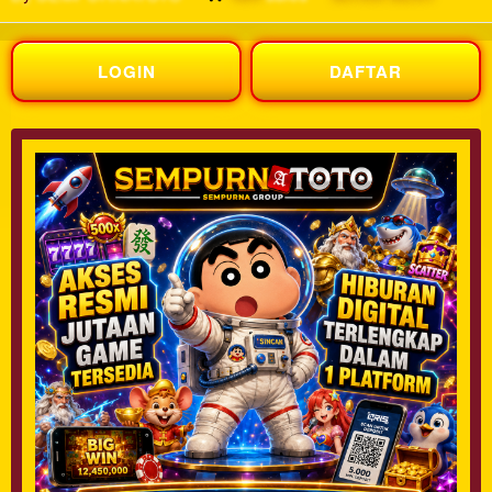
LOGIN
DAFTAR