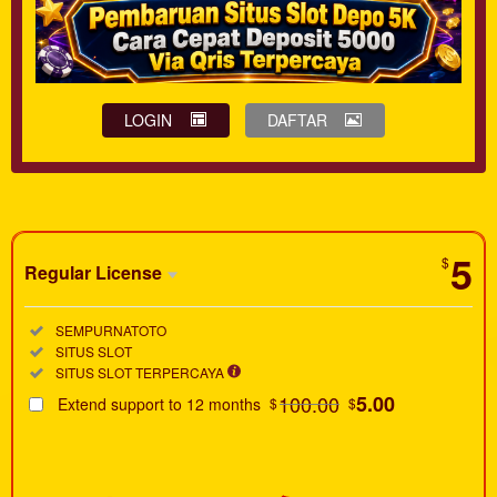
LOGIN
DAFTAR
Show More
5
$
Regular License
Regular
Included:
SEMPURNATOTO
License
Included:
SITUS SLOT
SELECTED
Included:
SITUS SLOT TERPERCAYA
88
$
100.00
5.00
Extend support to 12 months
$
$
Sempurnatoto
hadirkan
pembaruan
situs slot