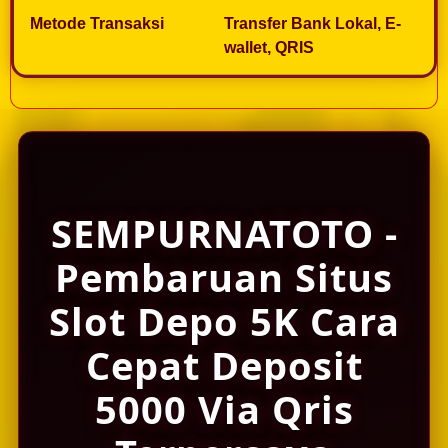
s
Metode Transaksi
Transfer Bank Lokal, E-
e
wallet, QRIS
d
e
t
a
i
l
s
SEMPURNATOTO -
Pembaruan Situs
Slot Depo 5K Cara
Cepat Deposit
5000 Via Qris