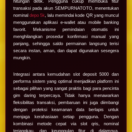
hitungan detik. Pengguna cukup membuka fitur
transaksi pada akun SEMPURNATOTO, menentukan
nominal
depo 5k
, lalu memindai kode QR yang muncul
menggunakan aplikasi e-wallet atau mobile banking
favorit. Mekanisme pemindaian otomatis ini
menghilangkan prosedur konfirmasi manual yang
panjang, sehingga saldo permainan langsung terisi
secara instan, aman, dan dapat digunakan sesegera
mungkin.
Integrasi antara kemudahan slot deposit 5000 dan
performa sistem yang optimal menjadikan platform ini
sebagai pilihan yang sangat praktis bagi para pencinta
gim daring terpercaya. Tidak hanya menawarkan
fleksibilitas transaksi, pembaruan ini juga diimbangi
dengan proteksi keamanan data berlapis untuk
menjaga kerahasiaan setiap pengguna. Dengan
kombinasi metode cepat via slot qris, nominal
terjangkau, dan keunggulan fitur di dalamnya,