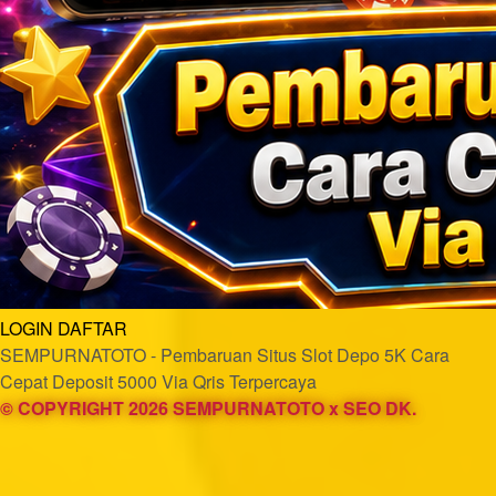
LOGIN
DAFTAR
SEMPURNATOTO - Pembaruan Situs Slot Depo 5K Cara
Cepat Deposit 5000 Via Qris Terpercaya
© COPYRIGHT 2026 SEMPURNATOTO x SEO DK.