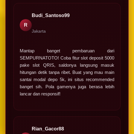
kapan saja tanpa terhalang jam
operasional bank.
Budi_Santoso99
R
Jakarta
Mantap banget pembaruan dari
SEMPURNATOTO! Coba fitur slot deposit 5000
pake slot QRIS, saldonya langsung masuk
hitungan detik tanpa ribet. Buat yang mau main
santai modal depo 5k, ini situs recommended
banget sih. Pola gamenya juga berasa lebih
lancar dan responsif!
Rian_Gacor88