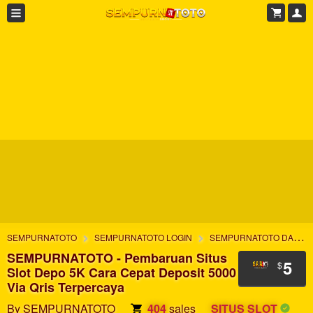
SEMPURNATOTO
SEMPURNATOTO LOGIN
SEMPURNATOTO DAFTAR
SEMPURNATOTO - Pembaruan Situs
5
$
Slot Depo 5K Cara Cepat Deposit 5000
Via Qris Terpercaya
By
SEMPURNATOTO
404
sales
SITUS SLOT