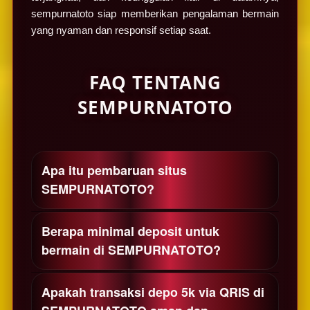
sempurnatoto siap memberikan pengalaman bermain
yang nyaman dan responsif setiap saat.
FAQ TENTANG
SEMPURNATOTO
Apa itu pembaruan situs
SEMPURNATOTO?
SEMPURNATOTO hadirkan pembaruan
Berapa minimal deposit untuk
situs slot depo 5k berikan metode cepat
bermain di SEMPURNATOTO?
transaksi lewat scan QRIS deposit 5000
dengan dukungan pola putaran games
Minimal transaksi di platform ini sangat
Apakah transaksi depo 5k via QRIS di
mudah raih kemenangan. Pembaruan ini
terjangkau, yaitu melalui fitur slot deposit