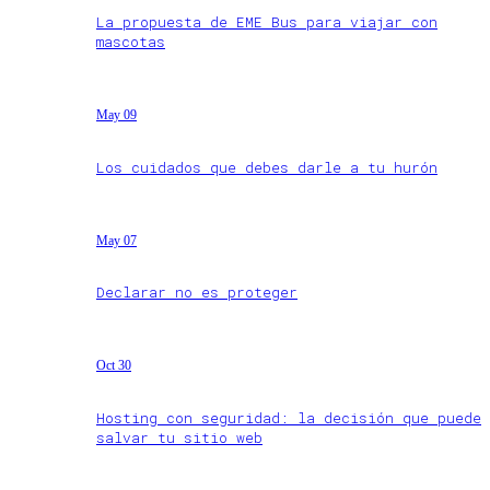
La propuesta de EME Bus para viajar con
mascotas
May 09
Los cuidados que debes darle a tu hurón
May 07
Declarar no es proteger
Oct 30
Hosting con seguridad: la decisión que puede
salvar tu sitio web