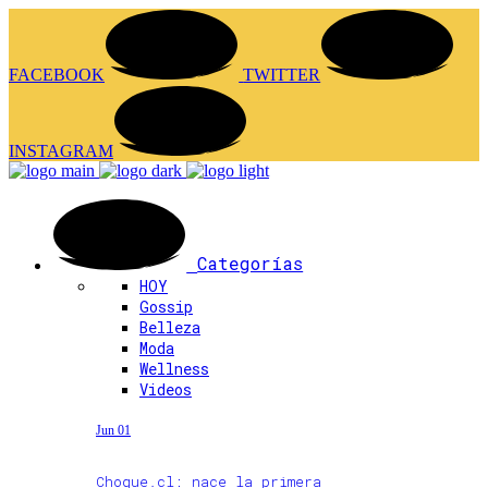
FACEBOOK
TWITTER
INSTAGRAM
Categorías
HOY
Gossip
Belleza
Moda
Wellness
Videos
Jun 01
Choque.cl: nace la primera