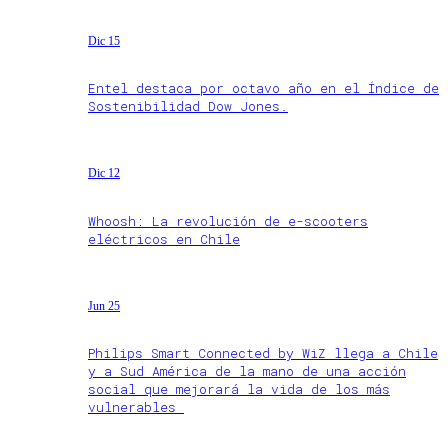
Dic 15
Entel destaca por octavo año en el Índice de
Sostenibilidad Dow Jones.
Dic 12
Whoosh: La revolución de e-scooters
eléctricos en Chile
Jun 25
Philips Smart Connected by WiZ llega a Chile
y a Sud América de la mano de una acción
social que mejorará la vida de los más
vulnerables