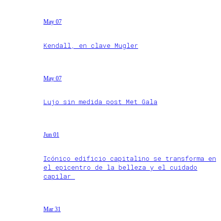
May 07
Kendall, en clave Mugler
May 07
Lujo sin medida post Met Gala
Jun 01
Icónico edificio capitalino se transforma en
el epicentro de la belleza y el cuidado
capilar
Mar 31