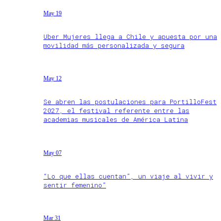
May 19
Uber Mujeres llega a Chile y apuesta por una
movilidad más personalizada y segura
May 12
Se abren las postulaciones para PortilloFest
2027, el festival referente entre las
academias musicales de América Latina
May 07
“Lo que ellas cuentan”, un viaje al vivir y
sentir femenino”
Mar 31