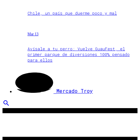
Chile, un país que duerme poco y mal
Mar 13
Avísale a tu perro: Vuelve GuauFest, el
primer parque de diversiones 100% pensado
para ellos
Mercado Troy
search