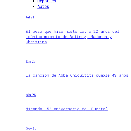
Deportes
Autos
Jul 21
El beso que hizo historia: a 22 años del
icónico momento de Britney, Madonna y
Christina
Ene 23
La canción de Abba Chiquitita cumple 43 años
Abr 26
Miranda! 5º aniversario de ‘Fuerte’
Nov 15