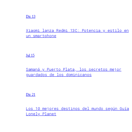
Dic 13
Xiaomi lanza Redmi 13C: Potencia y estilo en
un smartphone
Jul 15
Samaná y Puerto Plata, los secretos mejor
guardados de los dominicanos
Dic 21
Los 10 mejores destinos del mundo según Guía
Lonely Planet