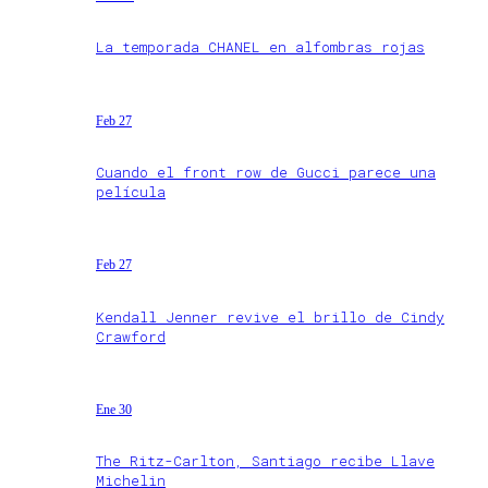
La temporada CHANEL en alfombras rojas
Feb 27
Cuando el front row de Gucci parece una
película
Feb 27
Kendall Jenner revive el brillo de Cindy
Crawford
Ene 30
The Ritz-Carlton, Santiago recibe Llave
Michelin