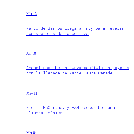
Mar 13
Marco de Barros llega a Troy para revelar
los secretos de la belleza
Jun 10
Chanel escribe un nuevo capítulo en joyería
con la llegada de Marie-Laure Cérède
May 11
Stella McCartney y H&M reescriben una
alianza icónica
Mar 04