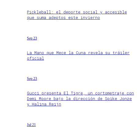
Pickleball: el deporte social y accesible
que suma adeptos este invierno
Sep 23
La Mano que Mece la Cuna revela su tráiler
oficial
Sep 23
Gucci presenta El Tigre, un cortometraje con
Demi Moore bajo la dirección de Spike Jonze
y Halina Reijn
Jul 21