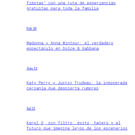
fiestas” con una ruta de experiencias
gratuitas para toda la familia
Feb 28
Madonna y Anna Wintour: el verdadero
espectáculo en Dolce & Gabbana
Ago 11
Katy Perry y Justin Trudeau: la inesperada
cercanía que despierta rumores
Jul 21
Karol G, sin filtro: éxito, haters y el
futuro que imagina lejos de los escenarios