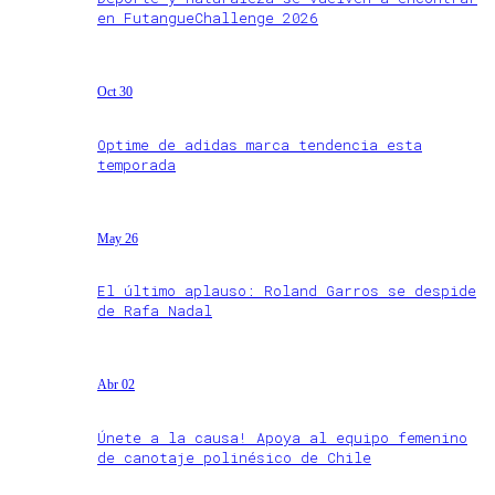
en FutangueChallenge 2026
Oct 30
Optime de adidas marca tendencia esta
temporada
May 26
El último aplauso: Roland Garros se despide
de Rafa Nadal
Abr 02
Únete a la causa! Apoya al equipo femenino
de canotaje polinésico de Chile