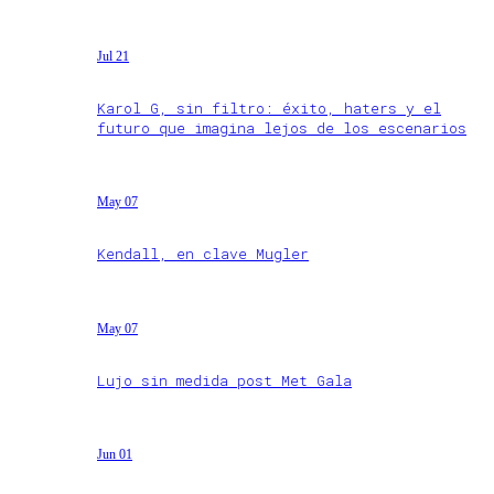
Jul 21
Karol G, sin filtro: éxito, haters y el
futuro que imagina lejos de los escenarios
May 07
Kendall, en clave Mugler
May 07
Lujo sin medida post Met Gala
Jun 01