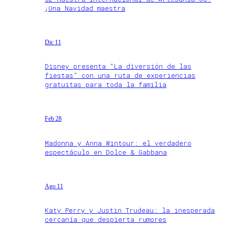
¡Una Navidad maestra
Dic 11
Disney presenta “La diversión de las
fiestas” con una ruta de experiencias
gratuitas para toda la familia
Feb 28
Madonna y Anna Wintour: el verdadero
espectáculo en Dolce & Gabbana
Ago 11
Katy Perry y Justin Trudeau: la inesperada
cercanía que despierta rumores