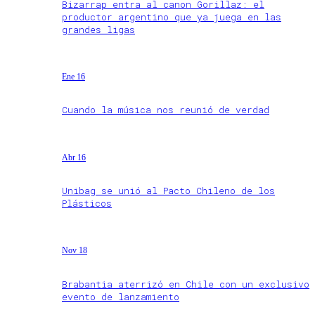
Bizarrap entra al canon Gorillaz: el
productor argentino que ya juega en las
grandes ligas
Ene 16
Cuando la música nos reunió de verdad
Abr 16
Unibag se unió al Pacto Chileno de los
Plásticos
Nov 18
Brabantia aterrizó en Chile con un exclusivo
evento de lanzamiento