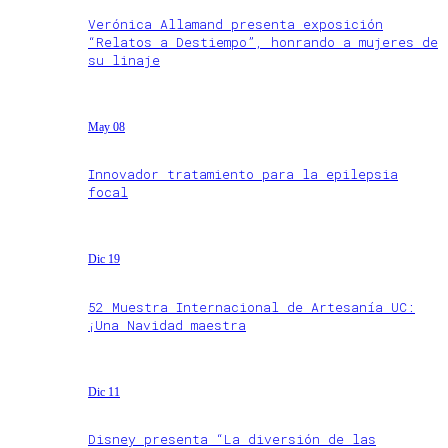
Verónica Allamand presenta exposición
“Relatos a Destiempo”, honrando a mujeres de
su linaje
May 08
Innovador tratamiento para la epilepsia
focal
Dic 19
52 Muestra Internacional de Artesanía UC:
¡Una Navidad maestra
Dic 11
Disney presenta “La diversión de las