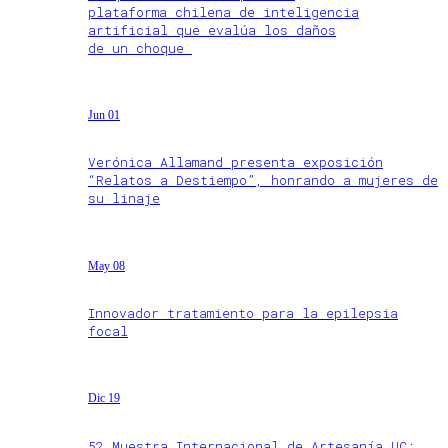
plataforma chilena de inteligencia
artificial que evalúa los daños
de un choque
Jun 01
Verónica Allamand presenta exposición
“Relatos a Destiempo”, honrando a mujeres de
su linaje
May 08
Innovador tratamiento para la epilepsia
focal
Dic 19
52 Muestra Internacional de Artesanía UC: