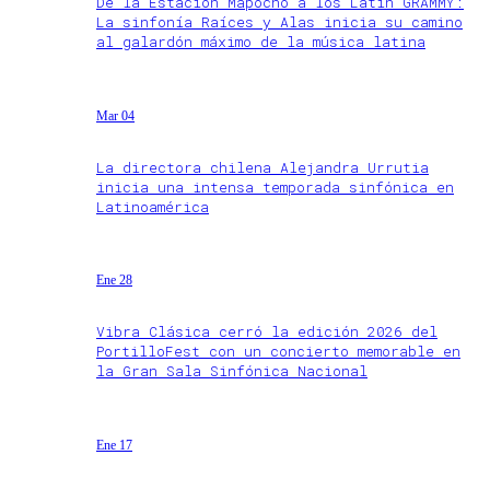
De la Estación Mapocho a los Latin GRAMMY:
La sinfonía Raíces y Alas inicia su camino
al galardón máximo de la música latina
Mar 04
La directora chilena Alejandra Urrutia
inicia una intensa temporada sinfónica en
Latinoamérica
Ene 28
Vibra Clásica cerró la edición 2026 del
PortilloFest con un concierto memorable en
la Gran Sala Sinfónica Nacional
Ene 17