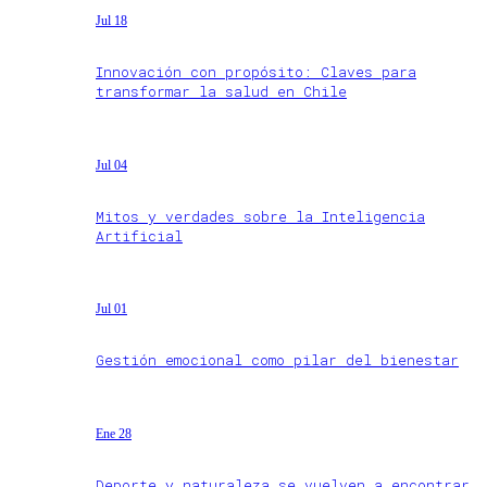
Jul 18
Innovación con propósito: Claves para
transformar la salud en Chile
Jul 04
Mitos y verdades sobre la Inteligencia
Artificial
Jul 01
Gestión emocional como pilar del bienestar
Ene 28
Deporte y naturaleza se vuelven a encontrar