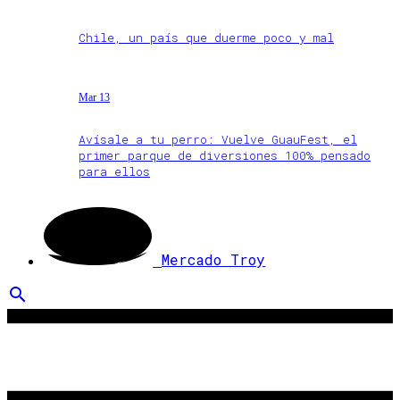
Chile, un país que duerme poco y mal
Mar 13
Avísale a tu perro: Vuelve GuauFest, el
primer parque de diversiones 100% pensado
para ellos
Mercado Troy
search