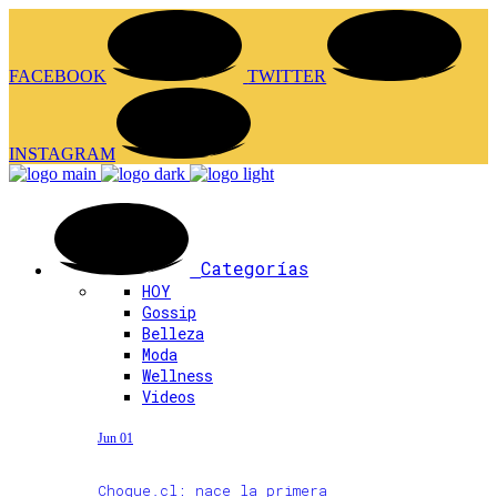
FACEBOOK
TWITTER
INSTAGRAM
Categorías
HOY
Gossip
Belleza
Moda
Wellness
Videos
Jun 01
Choque.cl: nace la primera