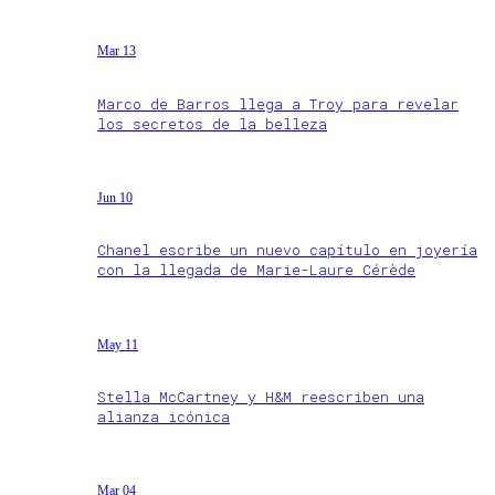
Mar 13
Marco de Barros llega a Troy para revelar
los secretos de la belleza
Jun 10
Chanel escribe un nuevo capítulo en joyería
con la llegada de Marie-Laure Cérède
May 11
Stella McCartney y H&M reescriben una
alianza icónica
Mar 04