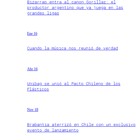
Bizarrap entra al canon Gorillaz: el
productor argentino que ya juega en las
grandes ligas
Ene 16
Cuando la música nos reunió de verdad
Abr 16
Unibag se unió al Pacto Chileno de los
Plásticos
Nov 18
Brabantia aterrizó en Chile con un exclusivo
evento de lanzamiento