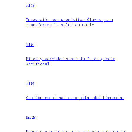
Jul 18
Innovación con propósito: Claves para
transformar la salud en Chile
Jul 04
Mitos y verdades sobre la Inteligencia
Artificial
Jul 01
Gestión emocional como pilar del bienestar
Ene 28
Deporte y naturaleza se vuelven a encontrar