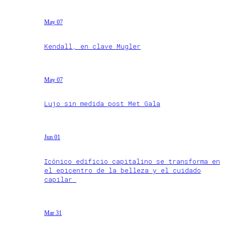
May 07
Kendall, en clave Mugler
May 07
Lujo sin medida post Met Gala
Jun 01
Icónico edificio capitalino se transforma en
el epicentro de la belleza y el cuidado
capilar
Mar 31