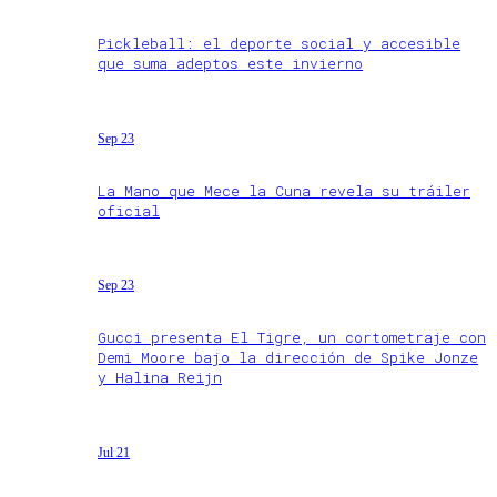
Pickleball: el deporte social y accesible
que suma adeptos este invierno
Sep 23
La Mano que Mece la Cuna revela su tráiler
oficial
Sep 23
Gucci presenta El Tigre, un cortometraje con
Demi Moore bajo la dirección de Spike Jonze
y Halina Reijn
Jul 21