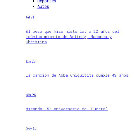
Deportes
Autos
Jul 21
El beso que hizo historia: a 22 años del
icónico momento de Britney, Madonna y
Christina
Ene 23
La canción de Abba Chiquitita cumple 43 años
Abr 26
Miranda! 5º aniversario de ‘Fuerte’
Nov 15