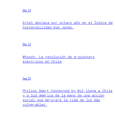
Dic 15
Entel destaca por octavo año en el Índice de
Sostenibilidad Dow Jones.
Dic 12
Whoosh: La revolución de e-scooters
eléctricos en Chile
Jun 25
Philips Smart Connected by WiZ llega a Chile
y a Sud América de la mano de una acción
social que mejorará la vida de los más
vulnerables