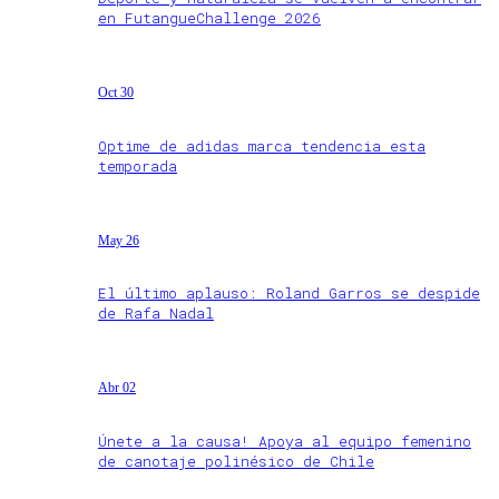
en FutangueChallenge 2026
Oct 30
Optime de adidas marca tendencia esta
temporada
May 26
El último aplauso: Roland Garros se despide
de Rafa Nadal
Abr 02
Únete a la causa! Apoya al equipo femenino
de canotaje polinésico de Chile