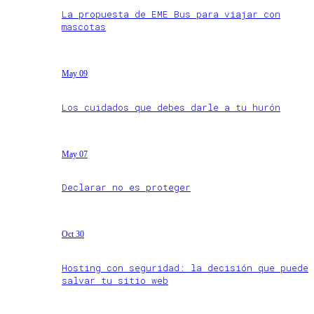
La propuesta de EME Bus para viajar con
mascotas
May 09
Los cuidados que debes darle a tu hurón
May 07
Declarar no es proteger
Oct 30
Hosting con seguridad: la decisión que puede
salvar tu sitio web