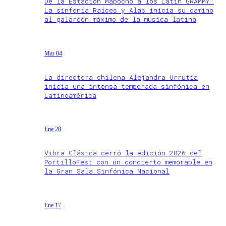
De la Estación Mapocho a los Latin GRAMMY:
La sinfonía Raíces y Alas inicia su camino
al galardón máximo de la música latina
Mar 04
La directora chilena Alejandra Urrutia
inicia una intensa temporada sinfónica en
Latinoamérica
Ene 28
Vibra Clásica cerró la edición 2026 del
PortilloFest con un concierto memorable en
la Gran Sala Sinfónica Nacional
Ene 17