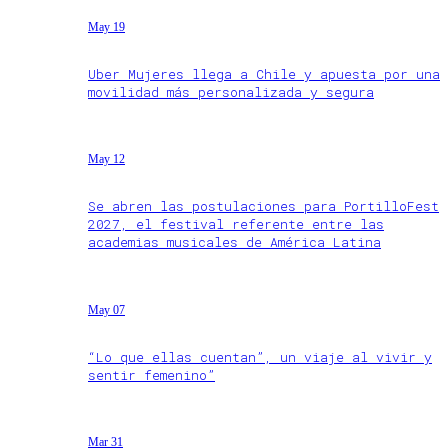
May 19
Uber Mujeres llega a Chile y apuesta por una
movilidad más personalizada y segura
May 12
Se abren las postulaciones para PortilloFest
2027, el festival referente entre las
academias musicales de América Latina
May 07
“Lo que ellas cuentan”, un viaje al vivir y
sentir femenino”
Mar 31