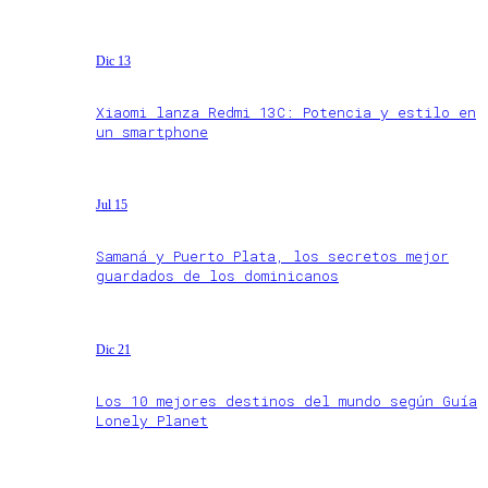
Dic 13
Xiaomi lanza Redmi 13C: Potencia y estilo en
un smartphone
Jul 15
Samaná y Puerto Plata, los secretos mejor
guardados de los dominicanos
Dic 21
Los 10 mejores destinos del mundo según Guía
Lonely Planet