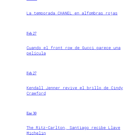
La temporada CHANEL en alfombras rojas
Feb 27
Cuando el front row de Gucci parece una
película
Feb 27
Kendall Jenner revive el brillo de Cindy
Crawford
Ene 30
The Ritz-Carlton, Santiago recibe Llave
Michelin