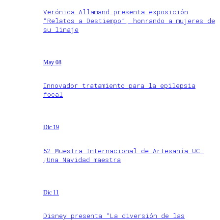
Verónica Allamand presenta exposición
“Relatos a Destiempo”, honrando a mujeres de
su linaje
May 08
Innovador tratamiento para la epilepsia
focal
Dic 19
52 Muestra Internacional de Artesanía UC:
¡Una Navidad maestra
Dic 11
Disney presenta “La diversión de las