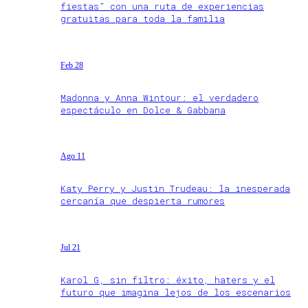
fiestas” con una ruta de experiencias
gratuitas para toda la familia
Feb 28
Madonna y Anna Wintour: el verdadero
espectáculo en Dolce & Gabbana
Ago 11
Katy Perry y Justin Trudeau: la inesperada
cercanía que despierta rumores
Jul 21
Karol G, sin filtro: éxito, haters y el
futuro que imagina lejos de los escenarios