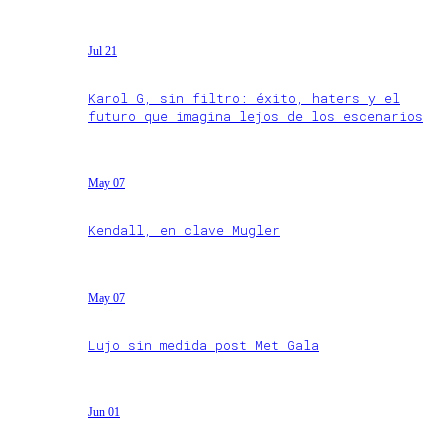
Jul 21
Karol G, sin filtro: éxito, haters y el
futuro que imagina lejos de los escenarios
May 07
Kendall, en clave Mugler
May 07
Lujo sin medida post Met Gala
Jun 01