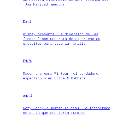
¡Una Navidad maestra
Dic 11
Disney presenta “La diversión de las
fiestas” con una ruta de experiencias
gratuitas para toda la familia
Feb 28
Madonna y Anna Wintour: el verdadero
espectáculo en Dolce & Gabbana
Ago 11
Katy Perry y Justin Trudeau: la inesperada
cercanía que despierta rumores