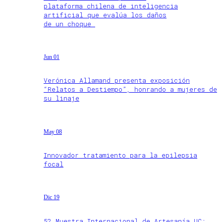
plataforma chilena de inteligencia
artificial que evalúa los daños
de un choque
Jun 01
Verónica Allamand presenta exposición
“Relatos a Destiempo”, honrando a mujeres de
su linaje
May 08
Innovador tratamiento para la epilepsia
focal
Dic 19
52 Muestra Internacional de Artesanía UC: