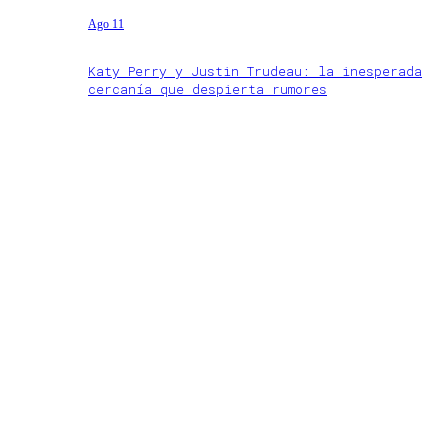
Ago 11
Katy Perry y Justin Trudeau: la inesperada
cercanía que despierta rumores