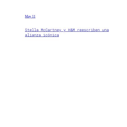
May 11
Stella McCartney y H&M reescriben una
alianza icónica