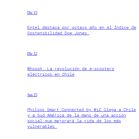
Dic 15
Entel destaca por octavo año en el Índice de
Sostenibilidad Dow Jones.
Dic 12
Whoosh: La revolución de e-scooters
eléctricos en Chile
Jun 25
Philips Smart Connected by WiZ llega a Chile
y a Sud América de la mano de una acción
social que mejorará la vida de los más
vulnerables