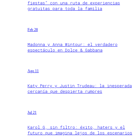
fiestas” con una ruta de experiencias
gratuitas para toda la familia
Feb 28
Madonna y Anna Wintour: el verdadero
espectáculo en Dolce & Gabbana
Ago 11
Katy Perry y Justin Trudeau: la inesperada
cercanía que despierta rumores
Jul 21
Karol G, sin filtro: éxito, haters y el
futuro que imagina lejos de los escenarios