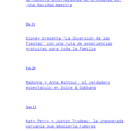
¡Una Navidad maestra
Dic 11
Disney presenta “La diversión de las
fiestas” con una ruta de experiencias
gratuitas para toda la familia
Feb 28
Madonna y Anna Wintour: el verdadero
espectáculo en Dolce & Gabbana
Ago 11
Katy Perry y Justin Trudeau: la inesperada
cercanía que despierta rumores