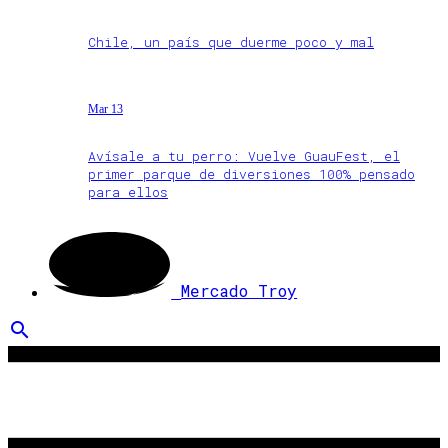
Chile, un país que duerme poco y mal
Mar 13
Avísale a tu perro: Vuelve GuauFest, el
primer parque de diversiones 100% pensado
para ellos
Mercado Troy
search