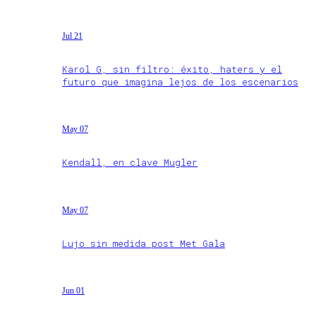
Jul 21
Karol G, sin filtro: éxito, haters y el
futuro que imagina lejos de los escenarios
May 07
Kendall, en clave Mugler
May 07
Lujo sin medida post Met Gala
Jun 01