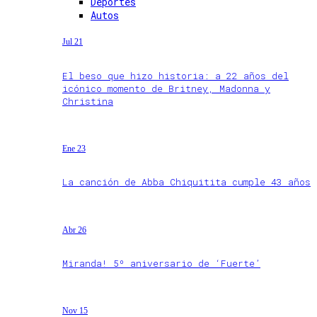
Deportes
Autos
Jul 21
El beso que hizo historia: a 22 años del
icónico momento de Britney, Madonna y
Christina
Ene 23
La canción de Abba Chiquitita cumple 43 años
Abr 26
Miranda! 5º aniversario de ‘Fuerte’
Nov 15