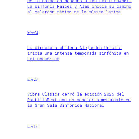
De la Estación Mapocho a los Latin GRAMMY:
La sinfonía Raíces y Alas inicia su camino
al galardón máximo de la música latina
Mar 04
La directora chilena Alejandra Urrutia
inicia una intensa temporada sinfónica en
Latinoamérica
Ene 28
Vibra Clásica cerró la edición 2026 del
PortilloFest con un concierto memorable en
la Gran Sala Sinfónica Nacional
Ene 17