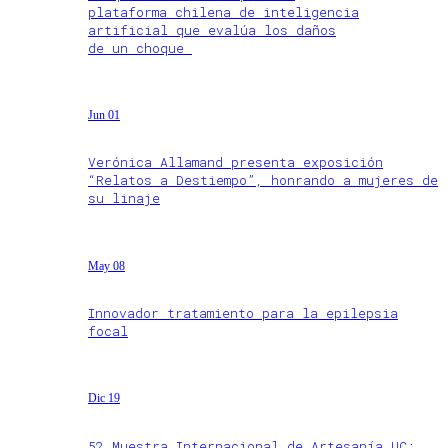
plataforma chilena de inteligencia
artificial que evalúa los daños
de un choque
Jun 01
Verónica Allamand presenta exposición
“Relatos a Destiempo”, honrando a mujeres de
su linaje
May 08
Innovador tratamiento para la epilepsia
focal
Dic 19
52 Muestra Internacional de Artesanía UC: