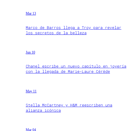
Mar 13
Marco de Barros llega a Troy para revelar
los secretos de la belleza
Jun 10
Chanel escribe un nuevo capítulo en joyería
con la llegada de Marie-Laure Cérède
May 11
Stella McCartney y H&M reescriben una
alianza icónica
Mar 04