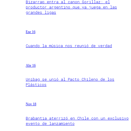
Bizarrap entra al canon Gorillaz: el
productor argentino que ya juega en las
grandes ligas
Ene 16
Cuando la música nos reunió de verdad
Abr 16
Unibag se unió al Pacto Chileno de los
Plásticos
Nov 18
Brabantia aterrizó en Chile con un exclusivo
evento de lanzamiento