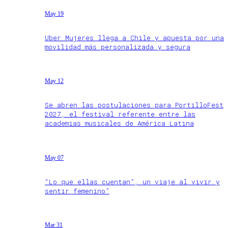
May 19
Uber Mujeres llega a Chile y apuesta por una
movilidad más personalizada y segura
May 12
Se abren las postulaciones para PortilloFest
2027, el festival referente entre las
academias musicales de América Latina
May 07
“Lo que ellas cuentan”, un viaje al vivir y
sentir femenino”
Mar 31