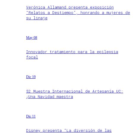
Verónica Allamand presenta exposición
“Relatos a Destiempo”, honrando a mujeres de
su linaje
May 08
Innovador tratamiento para la epilepsia
focal
Dic 19
52 Muestra Internacional de Artesanía UC:
¡Una Navidad maestra
Dic 11
Disney presenta “La diversión de las