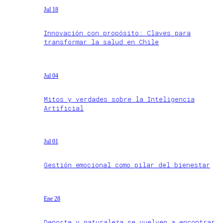
Jul 18
Innovación con propósito: Claves para
transformar la salud en Chile
Jul 04
Mitos y verdades sobre la Inteligencia
Artificial
Jul 01
Gestión emocional como pilar del bienestar
Ene 28
Deporte y naturaleza se vuelven a encontrar