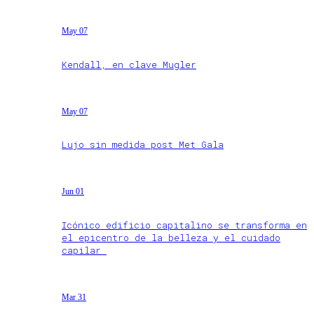
May 07
Kendall, en clave Mugler
May 07
Lujo sin medida post Met Gala
Jun 01
Icónico edificio capitalino se transforma en
el epicentro de la belleza y el cuidado
capilar
Mar 31