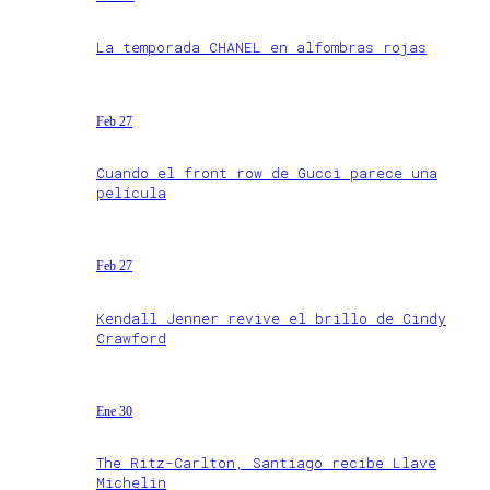
La temporada CHANEL en alfombras rojas
Feb 27
Cuando el front row de Gucci parece una
película
Feb 27
Kendall Jenner revive el brillo de Cindy
Crawford
Ene 30
The Ritz-Carlton, Santiago recibe Llave
Michelin