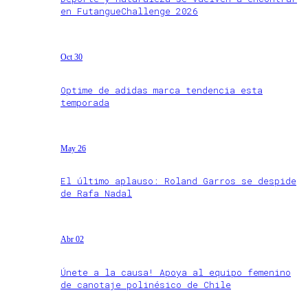
en FutangueChallenge 2026
Oct 30
Optime de adidas marca tendencia esta
temporada
May 26
El último aplauso: Roland Garros se despide
de Rafa Nadal
Abr 02
Únete a la causa! Apoya al equipo femenino
de canotaje polinésico de Chile