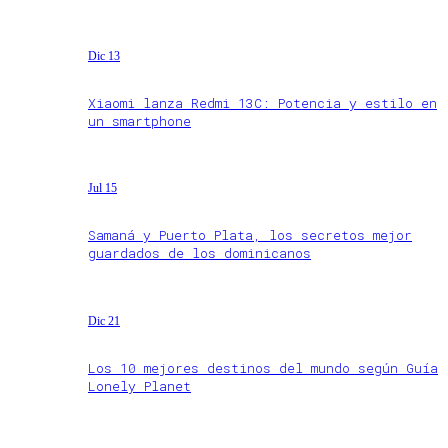
Dic 13
Xiaomi lanza Redmi 13C: Potencia y estilo en
un smartphone
Jul 15
Samaná y Puerto Plata, los secretos mejor
guardados de los dominicanos
Dic 21
Los 10 mejores destinos del mundo según Guía
Lonely Planet