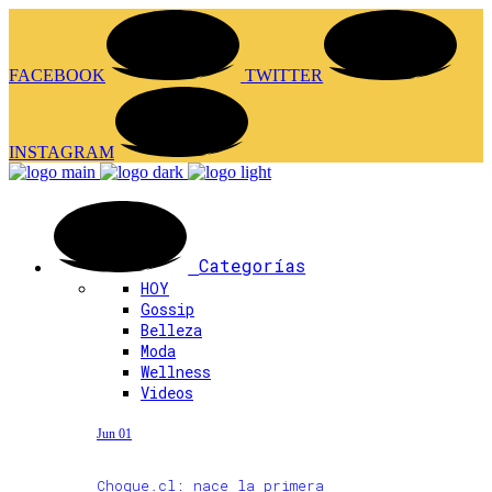
FACEBOOK
TWITTER
INSTAGRAM
Categorías
HOY
Gossip
Belleza
Moda
Wellness
Videos
Jun 01
Choque.cl: nace la primera