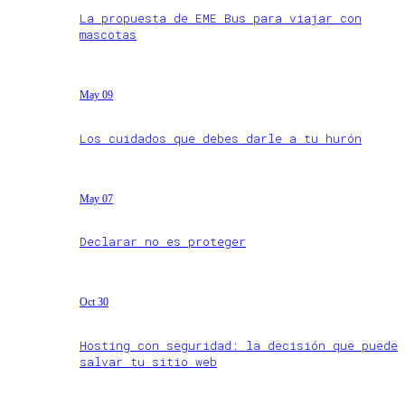
La propuesta de EME Bus para viajar con
mascotas
May 09
Los cuidados que debes darle a tu hurón
May 07
Declarar no es proteger
Oct 30
Hosting con seguridad: la decisión que puede
salvar tu sitio web