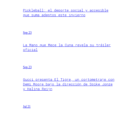
Pickleball: el deporte social y accesible
que suma adeptos este invierno
Sep 23
La Mano que Mece la Cuna revela su tráiler
oficial
Sep 23
Gucci presenta El Tigre, un cortometraje con
Demi Moore bajo la dirección de Spike Jonze
y Halina Reijn
Jul 21