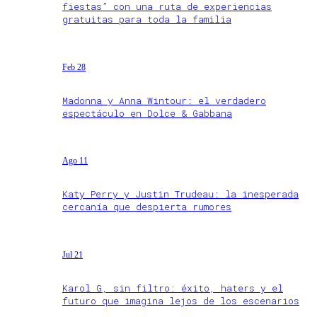
fiestas” con una ruta de experiencias
gratuitas para toda la familia
Feb 28
Madonna y Anna Wintour: el verdadero
espectáculo en Dolce & Gabbana
Ago 11
Katy Perry y Justin Trudeau: la inesperada
cercanía que despierta rumores
Jul 21
Karol G, sin filtro: éxito, haters y el
futuro que imagina lejos de los escenarios