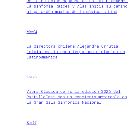
De la Estación Mapocho a los Latin GRAMMY:
La sinfonía Raíces y Alas inicia su camino
al galardón máximo de la música latina
Mar 04
La directora chilena Alejandra Urrutia
inicia una intensa temporada sinfónica en
Latinoamérica
Ene 28
Vibra Clásica cerró la edición 2026 del
PortilloFest con un concierto memorable en
la Gran Sala Sinfónica Nacional
Ene 17