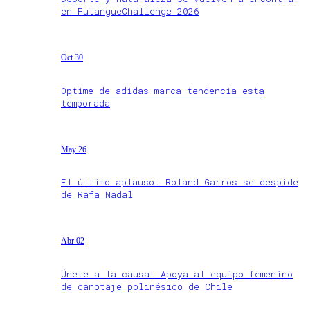
en FutangueChallenge 2026
Oct 30
Optime de adidas marca tendencia esta
temporada
May 26
El último aplauso: Roland Garros se despide
de Rafa Nadal
Abr 02
Únete a la causa! Apoya al equipo femenino
de canotaje polinésico de Chile