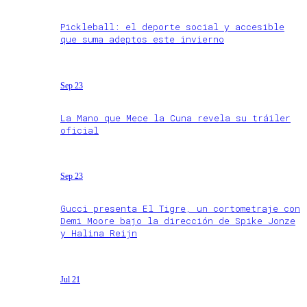
Pickleball: el deporte social y accesible
que suma adeptos este invierno
Sep 23
La Mano que Mece la Cuna revela su tráiler
oficial
Sep 23
Gucci presenta El Tigre, un cortometraje con
Demi Moore bajo la dirección de Spike Jonze
y Halina Reijn
Jul 21