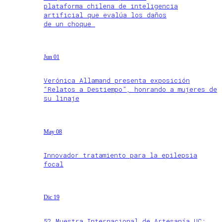
plataforma chilena de inteligencia
artificial que evalúa los daños
de un choque
Jun 01
Verónica Allamand presenta exposición
“Relatos a Destiempo”, honrando a mujeres de
su linaje
May 08
Innovador tratamiento para la epilepsia
focal
Dic 19
52 Muestra Internacional de Artesanía UC: