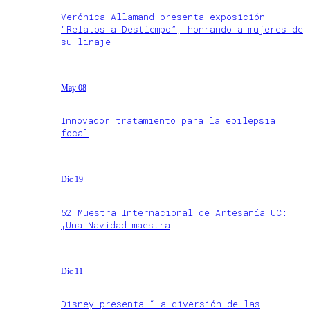
Verónica Allamand presenta exposición
“Relatos a Destiempo”, honrando a mujeres de
su linaje
May 08
Innovador tratamiento para la epilepsia
focal
Dic 19
52 Muestra Internacional de Artesanía UC:
¡Una Navidad maestra
Dic 11
Disney presenta “La diversión de las