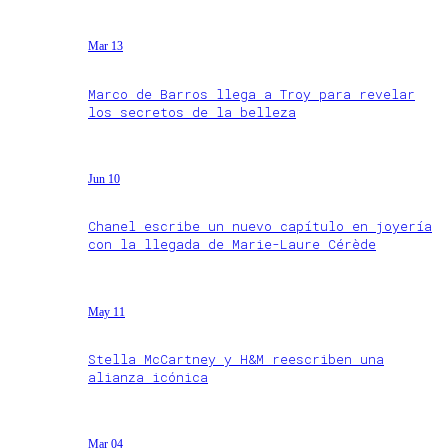
Mar 13
Marco de Barros llega a Troy para revelar
los secretos de la belleza
Jun 10
Chanel escribe un nuevo capítulo en joyería
con la llegada de Marie-Laure Cérède
May 11
Stella McCartney y H&M reescriben una
alianza icónica
Mar 04