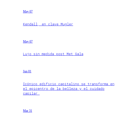
May 07
Kendall, en clave Mugler
May 07
Lujo sin medida post Met Gala
Jun 01
Icónico edificio capitalino se transforma en
el epicentro de la belleza y el cuidado
capilar
Mar 31