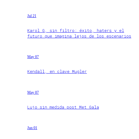
Jul 21
Karol G, sin filtro: éxito, haters y el
futuro que imagina lejos de los escenarios
May 07
Kendall, en clave Mugler
May 07
Lujo sin medida post Met Gala
Jun 01