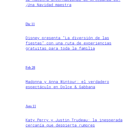
¡Una Navidad maestra
Dic 11
Disney presenta “La diversión de las
fiestas” con una ruta de experiencias
gratuitas para toda la familia
Feb 28
Madonna y Anna Wintour: el verdadero
espectáculo en Dolce & Gabbana
Ago 11
Katy Perry y Justin Trudeau: la inesperada
cercanía que despierta rumores