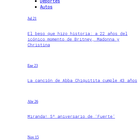
Deportes
Autos
Jul 21
El beso que hizo historia: a 22 años del
icónico momento de Britney, Madonna y
Christina
Ene 23
La canción de Abba Chiquitita cumple 43 años
Abr 26
Miranda! 5º aniversario de ‘Fuerte’
Nov 15