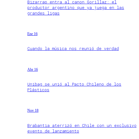
Bizarrap entra al canon Gorillaz: el
productor argentino que ya juega en las
grandes ligas
Ene 16
Cuando la música nos reunió de verdad
Abr 16
Unibag se unió al Pacto Chileno de los
Plásticos
Nov 18
Brabantia aterrizó en Chile con un exclusivo
evento de lanzamiento