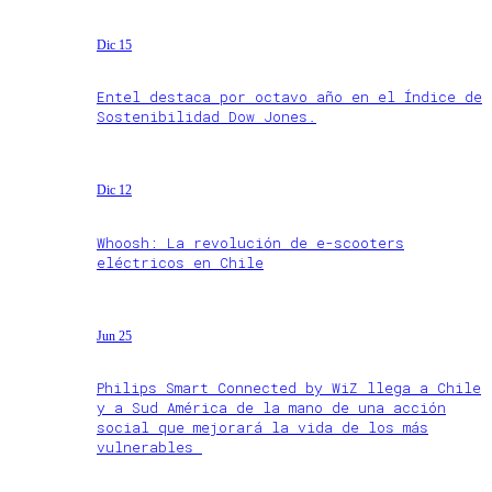
Dic 15
Entel destaca por octavo año en el Índice de
Sostenibilidad Dow Jones.
Dic 12
Whoosh: La revolución de e-scooters
eléctricos en Chile
Jun 25
Philips Smart Connected by WiZ llega a Chile
y a Sud América de la mano de una acción
social que mejorará la vida de los más
vulnerables