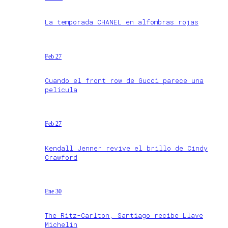
La temporada CHANEL en alfombras rojas
Feb 27
Cuando el front row de Gucci parece una
película
Feb 27
Kendall Jenner revive el brillo de Cindy
Crawford
Ene 30
The Ritz-Carlton, Santiago recibe Llave
Michelin