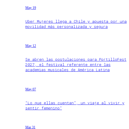
May 19
Uber Mujeres llega a Chile y apuesta por una
movilidad más personalizada y segura
May 12
Se abren las postulaciones para PortilloFest
2027, el festival referente entre las
academias musicales de América Latina
May 07
“Lo que ellas cuentan”, un viaje al vivir y
sentir femenino”
Mar 31