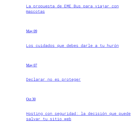
La propuesta de EME Bus para viajar con
mascotas
May 09
Los cuidados que debes darle a tu hurón
May 07
Declarar no es proteger
Oct 30
Hosting con seguridad: la decisión que puede
salvar tu sitio web