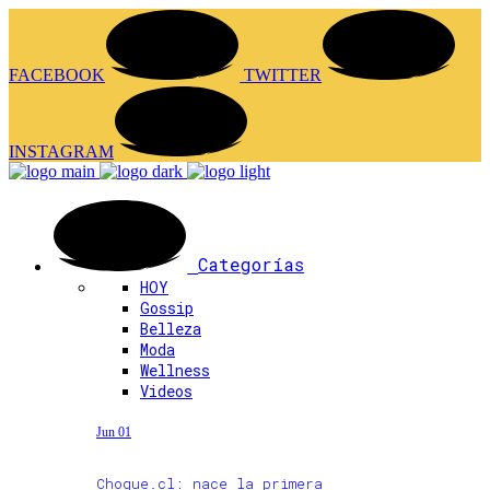
FACEBOOK
TWITTER
INSTAGRAM
Categorías
HOY
Gossip
Belleza
Moda
Wellness
Videos
Jun 01
Choque.cl: nace la primera