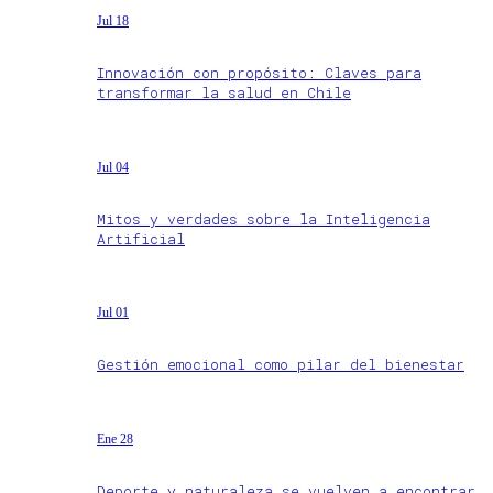
Jul 18
Innovación con propósito: Claves para
transformar la salud en Chile
Jul 04
Mitos y verdades sobre la Inteligencia
Artificial
Jul 01
Gestión emocional como pilar del bienestar
Ene 28
Deporte y naturaleza se vuelven a encontrar