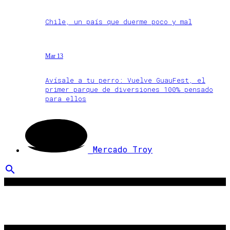
Chile, un país que duerme poco y mal
Mar 13
Avísale a tu perro: Vuelve GuauFest, el
primer parque de diversiones 100% pensado
para ellos
Mercado Troy
search