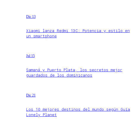
Dic 13
Xiaomi lanza Redmi 13C: Potencia y estilo en
un smartphone
Jul 15
Samaná y Puerto Plata, los secretos mejor
guardados de los dominicanos
Dic 21
Los 10 mejores destinos del mundo según Guía
Lonely Planet