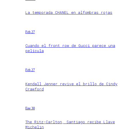
La temporada CHANEL en alfombras rojas
Feb 27
Cuando el front row de Gucci parece una
película
Feb 27
Kendall Jenner revive el brillo de Cindy
Crawford
Ene 30
The Ritz-Carlton, Santiago recibe Llave
Michelin