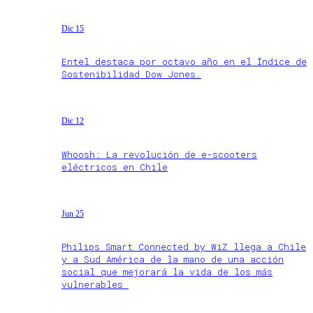
Dic 15
Entel destaca por octavo año en el Índice de
Sostenibilidad Dow Jones.
Dic 12
Whoosh: La revolución de e-scooters
eléctricos en Chile
Jun 25
Philips Smart Connected by WiZ llega a Chile
y a Sud América de la mano de una acción
social que mejorará la vida de los más
vulnerables