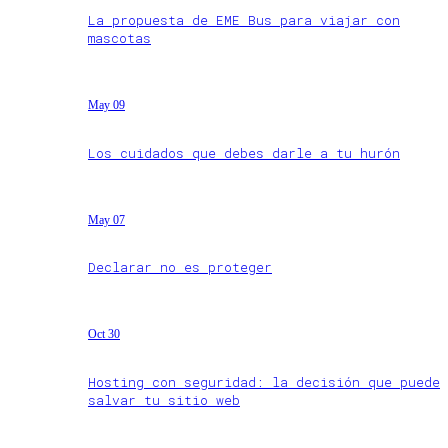
La propuesta de EME Bus para viajar con
mascotas
May 09
Los cuidados que debes darle a tu hurón
May 07
Declarar no es proteger
Oct 30
Hosting con seguridad: la decisión que puede
salvar tu sitio web