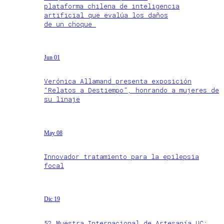
plataforma chilena de inteligencia
artificial que evalúa los daños
de un choque
Jun 01
Verónica Allamand presenta exposición
“Relatos a Destiempo”, honrando a mujeres de
su linaje
May 08
Innovador tratamiento para la epilepsia
focal
Dic 19
52 Muestra Internacional de Artesanía UC: