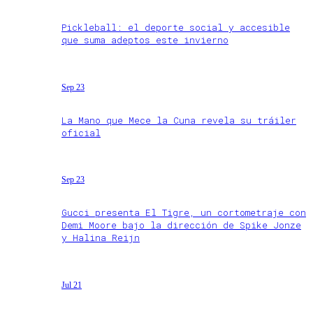
Pickleball: el deporte social y accesible
que suma adeptos este invierno
Sep 23
La Mano que Mece la Cuna revela su tráiler
oficial
Sep 23
Gucci presenta El Tigre, un cortometraje con
Demi Moore bajo la dirección de Spike Jonze
y Halina Reijn
Jul 21