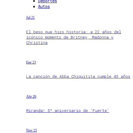
Deportes
Autos
Jul 21
El beso que hizo historia: a 22 años del
icónico momento de Britney, Madonna y
Christina
Ene 23
La canción de Abba Chiquitita cumple 43 años
Abr 26
Miranda! 5º aniversario de ‘Fuerte’
Nov 15