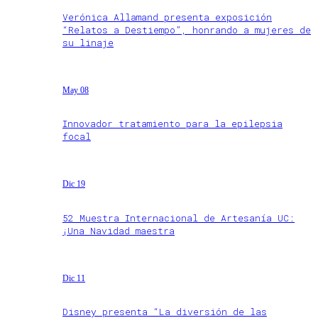
Verónica Allamand presenta exposición
“Relatos a Destiempo”, honrando a mujeres de
su linaje
May 08
Innovador tratamiento para la epilepsia
focal
Dic 19
52 Muestra Internacional de Artesanía UC:
¡Una Navidad maestra
Dic 11
Disney presenta “La diversión de las