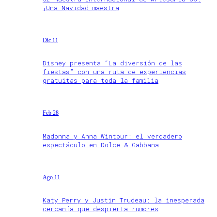
¡Una Navidad maestra
Dic 11
Disney presenta “La diversión de las
fiestas” con una ruta de experiencias
gratuitas para toda la familia
Feb 28
Madonna y Anna Wintour: el verdadero
espectáculo en Dolce & Gabbana
Ago 11
Katy Perry y Justin Trudeau: la inesperada
cercanía que despierta rumores