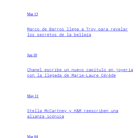
Mar 13
Marco de Barros llega a Troy para revelar
los secretos de la belleza
Jun 10
Chanel escribe un nuevo capítulo en joyería
con la llegada de Marie-Laure Cérède
May 11
Stella McCartney y H&M reescriben una
alianza icónica
Mar 04