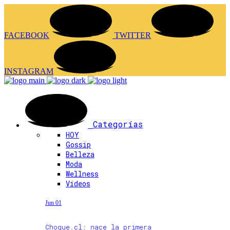
FACEBOOK
TWITTER
INSTAGRAM
Categorías
HOY
Gossip
Belleza
Moda
Wellness
Videos
Jun 01
Choque.cl: nace la primera