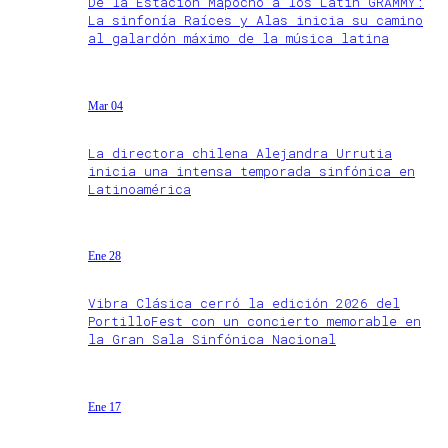
De la Estación Mapocho a los Latin GRAMMY:
La sinfonía Raíces y Alas inicia su camino
al galardón máximo de la música latina
Mar 04
La directora chilena Alejandra Urrutia
inicia una intensa temporada sinfónica en
Latinoamérica
Ene 28
Vibra Clásica cerró la edición 2026 del
PortilloFest con un concierto memorable en
la Gran Sala Sinfónica Nacional
Ene 17