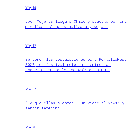
May 19
Uber Mujeres llega a Chile y apuesta por una
movilidad más personalizada y segura
May 12
Se abren las postulaciones para PortilloFest
2027, el festival referente entre las
academias musicales de América Latina
May 07
“Lo que ellas cuentan”, un viaje al vivir y
sentir femenino”
Mar 31