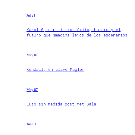
Jul 21
Karol G, sin filtro: éxito, haters y el
futuro que imagina lejos de los escenarios
May 07
Kendall, en clave Mugler
May 07
Lujo sin medida post Met Gala
Jun 01