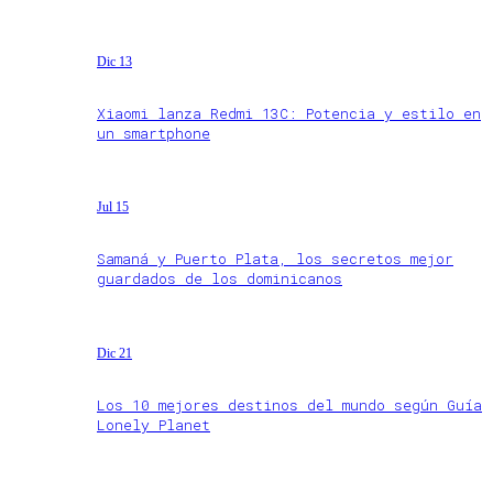
Dic 13
Xiaomi lanza Redmi 13C: Potencia y estilo en
un smartphone
Jul 15
Samaná y Puerto Plata, los secretos mejor
guardados de los dominicanos
Dic 21
Los 10 mejores destinos del mundo según Guía
Lonely Planet