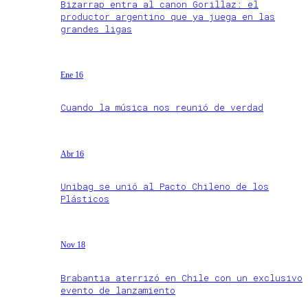
Bizarrap entra al canon Gorillaz: el
productor argentino que ya juega en las
grandes ligas
Ene 16
Cuando la música nos reunió de verdad
Abr 16
Unibag se unió al Pacto Chileno de los
Plásticos
Nov 18
Brabantia aterrizó en Chile con un exclusivo
evento de lanzamiento