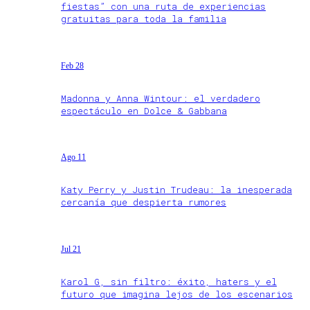
fiestas” con una ruta de experiencias
gratuitas para toda la familia
Feb 28
Madonna y Anna Wintour: el verdadero
espectáculo en Dolce & Gabbana
Ago 11
Katy Perry y Justin Trudeau: la inesperada
cercanía que despierta rumores
Jul 21
Karol G, sin filtro: éxito, haters y el
futuro que imagina lejos de los escenarios