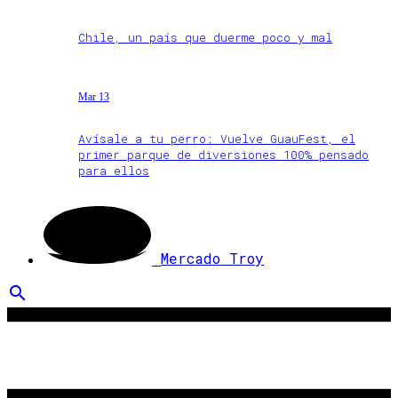
Chile, un país que duerme poco y mal
Mar 13
Avísale a tu perro: Vuelve GuauFest, el
primer parque de diversiones 100% pensado
para ellos
Mercado Troy
search