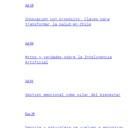
Jul 18
Innovación con propósito: Claves para
transformar la salud en Chile
Jul 04
Mitos y verdades sobre la Inteligencia
Artificial
Jul 01
Gestión emocional como pilar del bienestar
Ene 28
Deporte y naturaleza se vuelven a encontrar