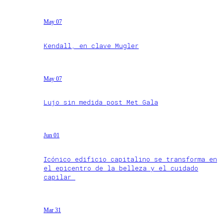
May 07
Kendall, en clave Mugler
May 07
Lujo sin medida post Met Gala
Jun 01
Icónico edificio capitalino se transforma en
el epicentro de la belleza y el cuidado
capilar
Mar 31