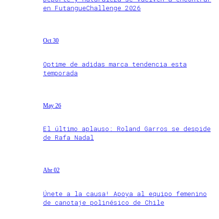
en FutangueChallenge 2026
Oct 30
Optime de adidas marca tendencia esta
temporada
May 26
El último aplauso: Roland Garros se despide
de Rafa Nadal
Abr 02
Únete a la causa! Apoya al equipo femenino
de canotaje polinésico de Chile