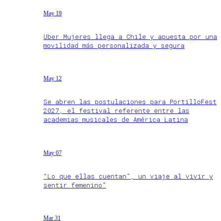
May 19
Uber Mujeres llega a Chile y apuesta por una
movilidad más personalizada y segura
May 12
Se abren las postulaciones para PortilloFest
2027, el festival referente entre las
academias musicales de América Latina
May 07
“Lo que ellas cuentan”, un viaje al vivir y
sentir femenino”
Mar 31