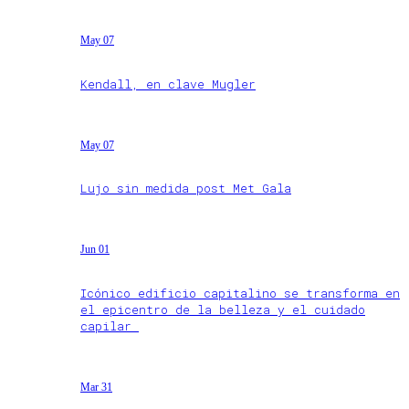
May 07
Kendall, en clave Mugler
May 07
Lujo sin medida post Met Gala
Jun 01
Icónico edificio capitalino se transforma en
el epicentro de la belleza y el cuidado
capilar
Mar 31