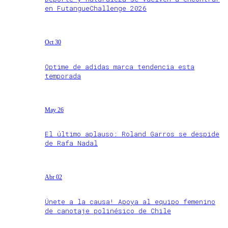
en FutangueChallenge 2026
Oct 30
Optime de adidas marca tendencia esta
temporada
May 26
El último aplauso: Roland Garros se despide
de Rafa Nadal
Abr 02
Únete a la causa! Apoya al equipo femenino
de canotaje polinésico de Chile