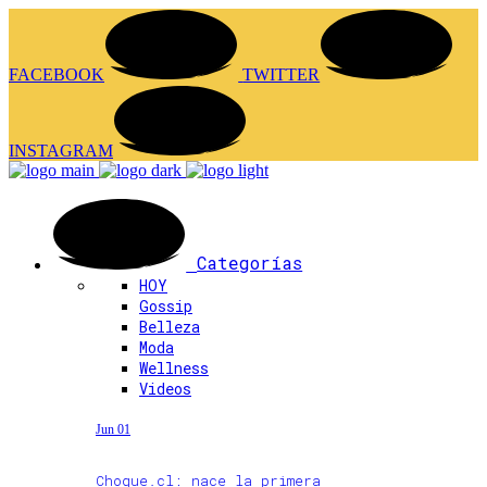
FACEBOOK
TWITTER
INSTAGRAM
Categorías
HOY
Gossip
Belleza
Moda
Wellness
Videos
Jun 01
Choque.cl: nace la primera