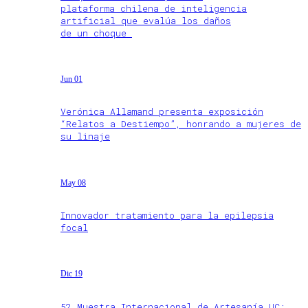
plataforma chilena de inteligencia
artificial que evalúa los daños
de un choque
Jun 01
Verónica Allamand presenta exposición
“Relatos a Destiempo”, honrando a mujeres de
su linaje
May 08
Innovador tratamiento para la epilepsia
focal
Dic 19
52 Muestra Internacional de Artesanía UC: