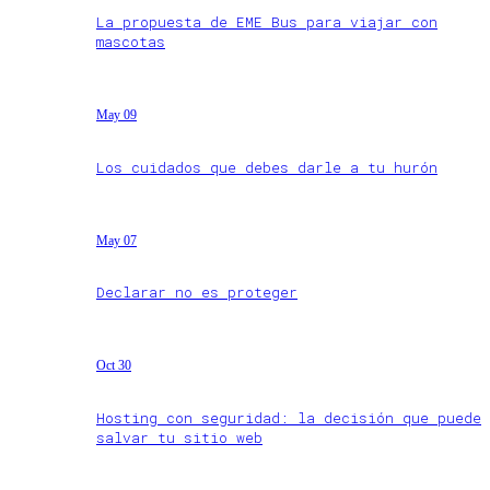
La propuesta de EME Bus para viajar con
mascotas
May 09
Los cuidados que debes darle a tu hurón
May 07
Declarar no es proteger
Oct 30
Hosting con seguridad: la decisión que puede
salvar tu sitio web