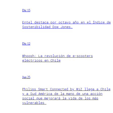
Dic 15
Entel destaca por octavo año en el Índice de
Sostenibilidad Dow Jones.
Dic 12
Whoosh: La revolución de e-scooters
eléctricos en Chile
Jun 25
Philips Smart Connected by WiZ llega a Chile
y a Sud América de la mano de una acción
social que mejorará la vida de los más
vulnerables