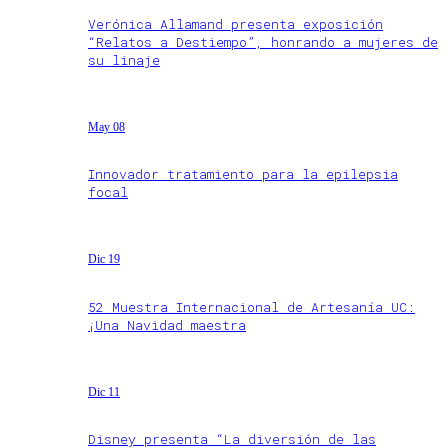
Verónica Allamand presenta exposición
“Relatos a Destiempo”, honrando a mujeres de
su linaje
May 08
Innovador tratamiento para la epilepsia
focal
Dic 19
52 Muestra Internacional de Artesanía UC:
¡Una Navidad maestra
Dic 11
Disney presenta “La diversión de las