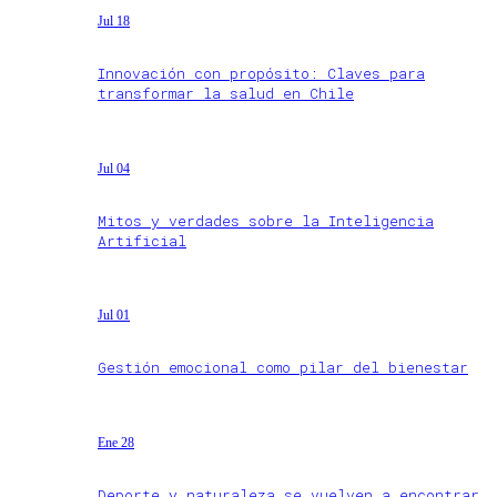
Jul 18
Innovación con propósito: Claves para
transformar la salud en Chile
Jul 04
Mitos y verdades sobre la Inteligencia
Artificial
Jul 01
Gestión emocional como pilar del bienestar
Ene 28
Deporte y naturaleza se vuelven a encontrar