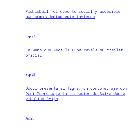
Pickleball: el deporte social y accesible
que suma adeptos este invierno
Sep 23
La Mano que Mece la Cuna revela su tráiler
oficial
Sep 23
Gucci presenta El Tigre, un cortometraje con
Demi Moore bajo la dirección de Spike Jonze
y Halina Reijn
Jul 21