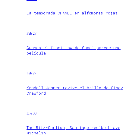
La temporada CHANEL en alfombras rojas
Feb 27
Cuando el front row de Gucci parece una
película
Feb 27
Kendall Jenner revive el brillo de Cindy
Crawford
Ene 30
The Ritz-Carlton, Santiago recibe Llave
Michelin