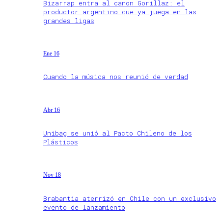
Bizarrap entra al canon Gorillaz: el
productor argentino que ya juega en las
grandes ligas
Ene 16
Cuando la música nos reunió de verdad
Abr 16
Unibag se unió al Pacto Chileno de los
Plásticos
Nov 18
Brabantia aterrizó en Chile con un exclusivo
evento de lanzamiento