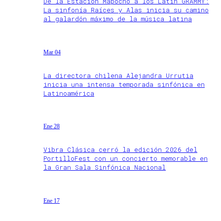
De la Estación Mapocho a los Latin GRAMMY:
La sinfonía Raíces y Alas inicia su camino
al galardón máximo de la música latina
Mar 04
La directora chilena Alejandra Urrutia
inicia una intensa temporada sinfónica en
Latinoamérica
Ene 28
Vibra Clásica cerró la edición 2026 del
PortilloFest con un concierto memorable en
la Gran Sala Sinfónica Nacional
Ene 17