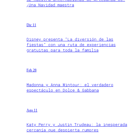
¡Una Navidad maestra
Dic 11
Disney presenta “La diversión de las
fiestas” con una ruta de experiencias
gratuitas para toda la familia
Feb 28
Madonna y Anna Wintour: el verdadero
espectáculo en Dolce & Gabbana
Ago 11
Katy Perry y Justin Trudeau: la inesperada
cercanía que despierta rumores