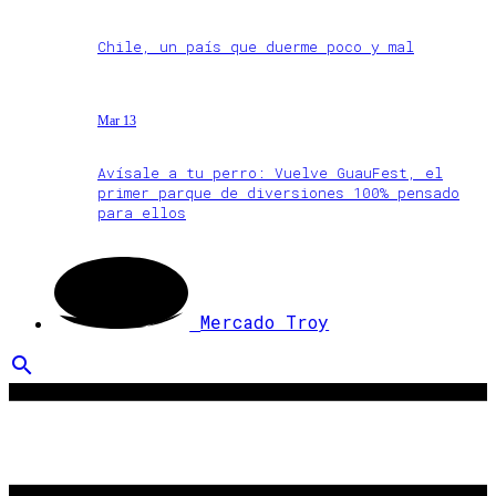
Chile, un país que duerme poco y mal
Mar 13
Avísale a tu perro: Vuelve GuauFest, el
primer parque de diversiones 100% pensado
para ellos
Mercado Troy
search