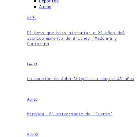
Deportes
Autos
Jul 21
El beso que hizo historia: a 22 años del
icónico momento de Britney, Madonna y
Christina
Ene 23
La canción de Abba Chiquitita cumple 43 años
Abr 26
Miranda! 5º aniversario de ‘Fuerte’
Nov 15