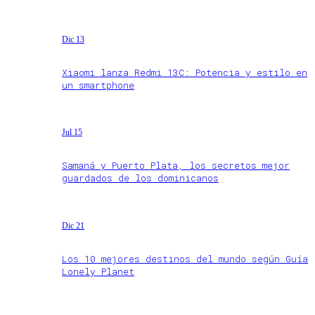
Dic 13
Xiaomi lanza Redmi 13C: Potencia y estilo en
un smartphone
Jul 15
Samaná y Puerto Plata, los secretos mejor
guardados de los dominicanos
Dic 21
Los 10 mejores destinos del mundo según Guía
Lonely Planet