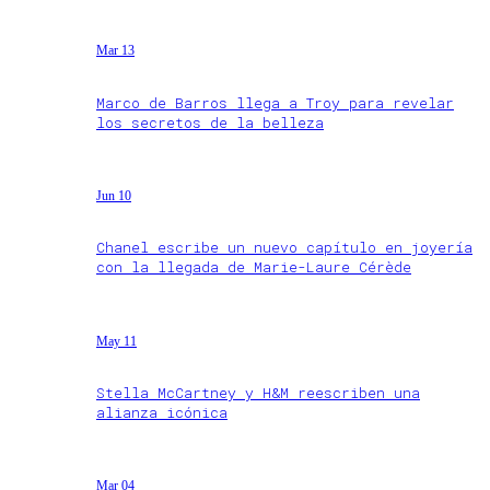
Mar 13
Marco de Barros llega a Troy para revelar
los secretos de la belleza
Jun 10
Chanel escribe un nuevo capítulo en joyería
con la llegada de Marie-Laure Cérède
May 11
Stella McCartney y H&M reescriben una
alianza icónica
Mar 04