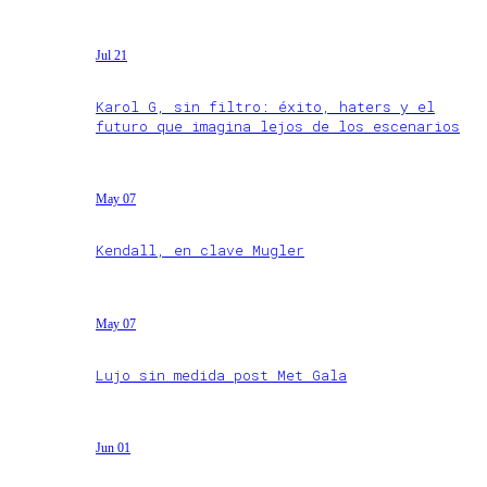
Jul 21
Karol G, sin filtro: éxito, haters y el
futuro que imagina lejos de los escenarios
May 07
Kendall, en clave Mugler
May 07
Lujo sin medida post Met Gala
Jun 01