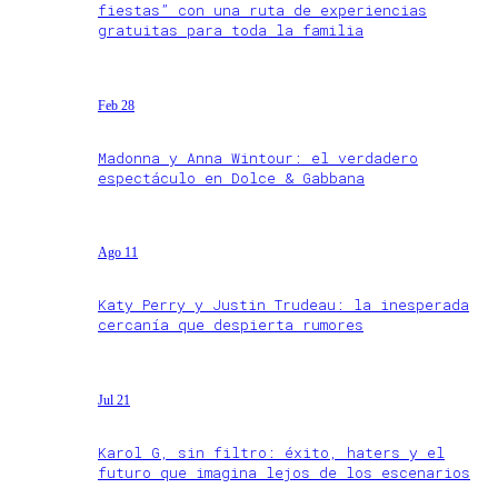
fiestas” con una ruta de experiencias
gratuitas para toda la familia
Feb 28
Madonna y Anna Wintour: el verdadero
espectáculo en Dolce & Gabbana
Ago 11
Katy Perry y Justin Trudeau: la inesperada
cercanía que despierta rumores
Jul 21
Karol G, sin filtro: éxito, haters y el
futuro que imagina lejos de los escenarios