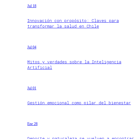
Jul 18
Innovación con propósito: Claves para
transformar la salud en Chile
Jul 04
Mitos y verdades sobre la Inteligencia
Artificial
Jul 01
Gestión emocional como pilar del bienestar
Ene 28
Deporte y naturaleza se vuelven a encontrar