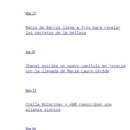
Mar 13
Marco de Barros llega a Troy para revelar
los secretos de la belleza
Jun 10
Chanel escribe un nuevo capítulo en joyería
con la llegada de Marie-Laure Cérède
May 11
Stella McCartney y H&M reescriben una
alianza icónica
Mar 04