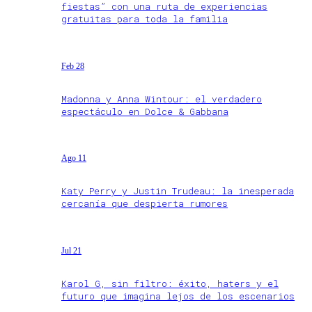
fiestas” con una ruta de experiencias
gratuitas para toda la familia
Feb 28
Madonna y Anna Wintour: el verdadero
espectáculo en Dolce & Gabbana
Ago 11
Katy Perry y Justin Trudeau: la inesperada
cercanía que despierta rumores
Jul 21
Karol G, sin filtro: éxito, haters y el
futuro que imagina lejos de los escenarios