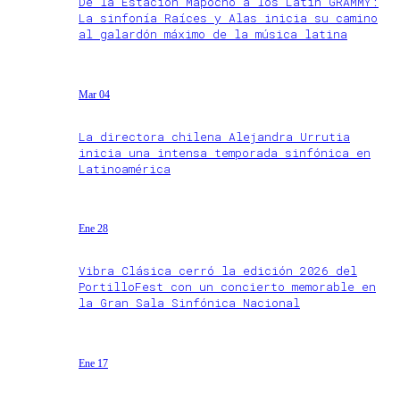
De la Estación Mapocho a los Latin GRAMMY:
La sinfonía Raíces y Alas inicia su camino
al galardón máximo de la música latina
Mar 04
La directora chilena Alejandra Urrutia
inicia una intensa temporada sinfónica en
Latinoamérica
Ene 28
Vibra Clásica cerró la edición 2026 del
PortilloFest con un concierto memorable en
la Gran Sala Sinfónica Nacional
Ene 17