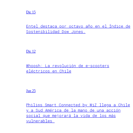
Dic 15
Entel destaca por octavo año en el Índice de
Sostenibilidad Dow Jones.
Dic 12
Whoosh: La revolución de e-scooters
eléctricos en Chile
Jun 25
Philips Smart Connected by WiZ llega a Chile
y a Sud América de la mano de una acción
social que mejorará la vida de los más
vulnerables