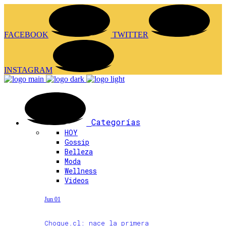
FACEBOOK
TWITTER
INSTAGRAM
Categorías
HOY
Gossip
Belleza
Moda
Wellness
Videos
Jun 01
Choque.cl: nace la primera