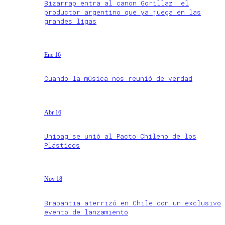
Bizarrap entra al canon Gorillaz: el
productor argentino que ya juega en las
grandes ligas
Ene 16
Cuando la música nos reunió de verdad
Abr 16
Unibag se unió al Pacto Chileno de los
Plásticos
Nov 18
Brabantia aterrizó en Chile con un exclusivo
evento de lanzamiento