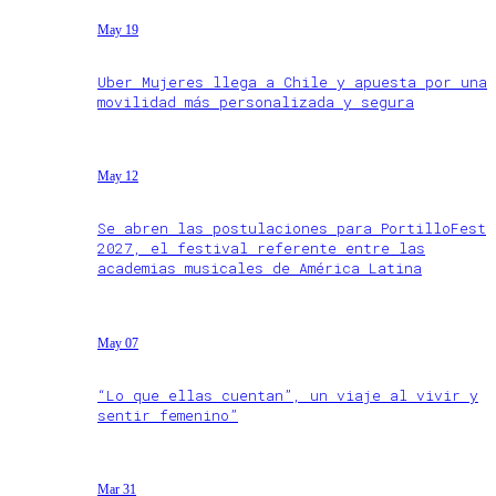
May 19
Uber Mujeres llega a Chile y apuesta por una
movilidad más personalizada y segura
May 12
Se abren las postulaciones para PortilloFest
2027, el festival referente entre las
academias musicales de América Latina
May 07
“Lo que ellas cuentan”, un viaje al vivir y
sentir femenino”
Mar 31