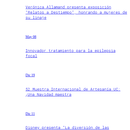
Verónica Allamand presenta exposición
“Relatos a Destiempo”, honrando a mujeres de
su linaje
May 08
Innovador tratamiento para la epilepsia
focal
Dic 19
52 Muestra Internacional de Artesanía UC:
¡Una Navidad maestra
Dic 11
Disney presenta “La diversión de las