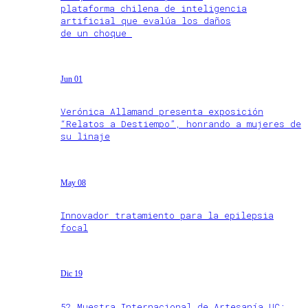
plataforma chilena de inteligencia
artificial que evalúa los daños
de un choque
Jun 01
Verónica Allamand presenta exposición
“Relatos a Destiempo”, honrando a mujeres de
su linaje
May 08
Innovador tratamiento para la epilepsia
focal
Dic 19
52 Muestra Internacional de Artesanía UC: