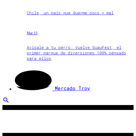
Chile, un país que duerme poco y mal
Mar 13
Avísale a tu perro: Vuelve GuauFest, el
primer parque de diversiones 100% pensado
para ellos
Mercado Troy
search