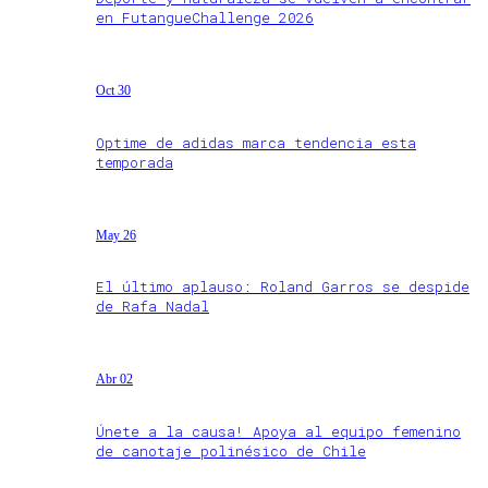
en FutangueChallenge 2026
Oct 30
Optime de adidas marca tendencia esta
temporada
May 26
El último aplauso: Roland Garros se despide
de Rafa Nadal
Abr 02
Únete a la causa! Apoya al equipo femenino
de canotaje polinésico de Chile