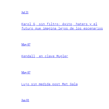
Jul 21
Karol G, sin filtro: éxito, haters y el
futuro que imagina lejos de los escenarios
May 07
Kendall, en clave Mugler
May 07
Lujo sin medida post Met Gala
Jun 01