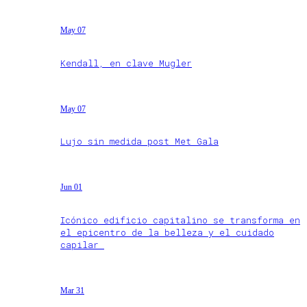
May 07
Kendall, en clave Mugler
May 07
Lujo sin medida post Met Gala
Jun 01
Icónico edificio capitalino se transforma en
el epicentro de la belleza y el cuidado
capilar
Mar 31