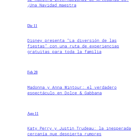
¡Una Navidad maestra
Dic 11
Disney presenta “La diversión de las
fiestas” con una ruta de experiencias
gratuitas para toda la familia
Feb 28
Madonna y Anna Wintour: el verdadero
espectáculo en Dolce & Gabbana
Ago 11
Katy Perry y Justin Trudeau: la inesperada
cercanía que despierta rumores