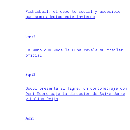
Pickleball: el deporte social y accesible
que suma adeptos este invierno
Sep 23
La Mano que Mece la Cuna revela su tráiler
oficial
Sep 23
Gucci presenta El Tigre, un cortometraje con
Demi Moore bajo la dirección de Spike Jonze
y Halina Reijn
Jul 21