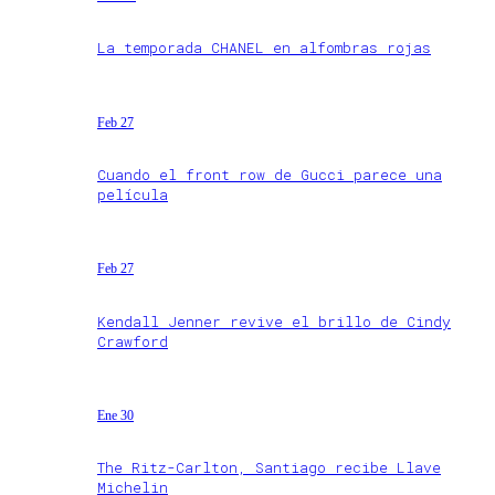
La temporada CHANEL en alfombras rojas
Feb 27
Cuando el front row de Gucci parece una
película
Feb 27
Kendall Jenner revive el brillo de Cindy
Crawford
Ene 30
The Ritz-Carlton, Santiago recibe Llave
Michelin