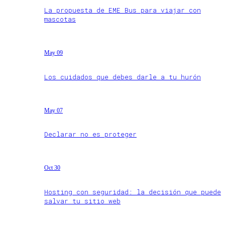
La propuesta de EME Bus para viajar con
mascotas
May 09
Los cuidados que debes darle a tu hurón
May 07
Declarar no es proteger
Oct 30
Hosting con seguridad: la decisión que puede
salvar tu sitio web