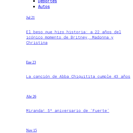
Deportes
Autos
Jul 21
El beso que hizo historia: a 22 años del
icónico momento de Britney, Madonna y
Christina
Ene 23
La canción de Abba Chiquitita cumple 43 años
Abr 26
Miranda! 5º aniversario de ‘Fuerte’
Nov 15