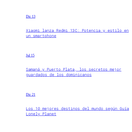
Dic 13
Xiaomi lanza Redmi 13C: Potencia y estilo en
un smartphone
Jul 15
Samaná y Puerto Plata, los secretos mejor
guardados de los dominicanos
Dic 21
Los 10 mejores destinos del mundo según Guía
Lonely Planet