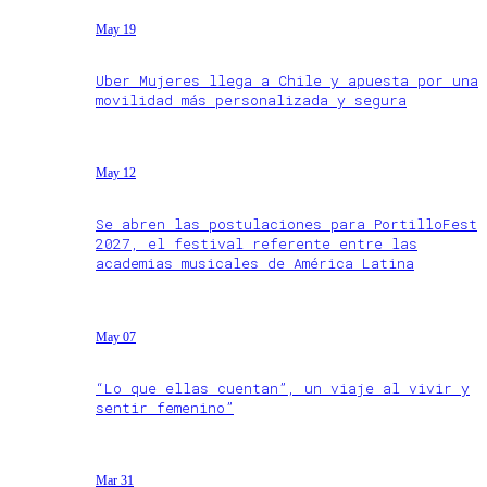
May 19
Uber Mujeres llega a Chile y apuesta por una
movilidad más personalizada y segura
May 12
Se abren las postulaciones para PortilloFest
2027, el festival referente entre las
academias musicales de América Latina
May 07
“Lo que ellas cuentan”, un viaje al vivir y
sentir femenino”
Mar 31