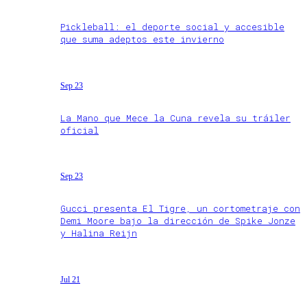
Pickleball: el deporte social y accesible
que suma adeptos este invierno
Sep 23
La Mano que Mece la Cuna revela su tráiler
oficial
Sep 23
Gucci presenta El Tigre, un cortometraje con
Demi Moore bajo la dirección de Spike Jonze
y Halina Reijn
Jul 21