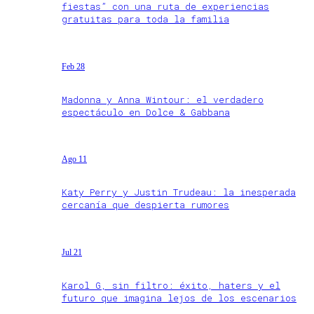
fiestas” con una ruta de experiencias
gratuitas para toda la familia
Feb 28
Madonna y Anna Wintour: el verdadero
espectáculo en Dolce & Gabbana
Ago 11
Katy Perry y Justin Trudeau: la inesperada
cercanía que despierta rumores
Jul 21
Karol G, sin filtro: éxito, haters y el
futuro que imagina lejos de los escenarios