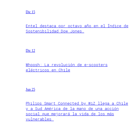
Dic 15
Entel destaca por octavo año en el Índice de
Sostenibilidad Dow Jones.
Dic 12
Whoosh: La revolución de e-scooters
eléctricos en Chile
Jun 25
Philips Smart Connected by WiZ llega a Chile
y a Sud América de la mano de una acción
social que mejorará la vida de los más
vulnerables