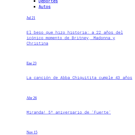
Deportes
Autos
Jul 21
El beso que hizo historia: a 22 años del
icónico momento de Britney, Madonna y
Christina
Ene 23
La canción de Abba Chiquitita cumple 43 años
Abr 26
Miranda! 5º aniversario de ‘Fuerte’
Nov 15