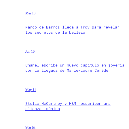
Mar 13
Marco de Barros llega a Troy para revelar
los secretos de la belleza
Jun 10
Chanel escribe un nuevo capítulo en joyería
con la llegada de Marie-Laure Cérède
May 11
Stella McCartney y H&M reescriben una
alianza icónica
Mar 04