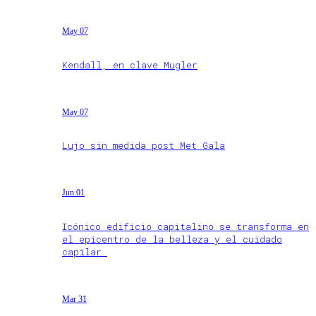
May 07
Kendall, en clave Mugler
May 07
Lujo sin medida post Met Gala
Jun 01
Icónico edificio capitalino se transforma en
el epicentro de la belleza y el cuidado
capilar
Mar 31