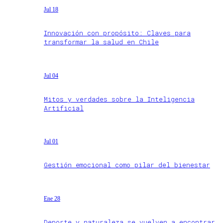
Jul 18
Innovación con propósito: Claves para
transformar la salud en Chile
Jul 04
Mitos y verdades sobre la Inteligencia
Artificial
Jul 01
Gestión emocional como pilar del bienestar
Ene 28
Deporte y naturaleza se vuelven a encontrar