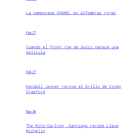
La temporada CHANEL en alfombras rojas
Feb 27
Cuando el front row de Gucci parece una
película
Feb 27
Kendall Jenner revive el brillo de Cindy
Crawford
Ene 30
The Ritz-Carlton, Santiago recibe Llave
Michelin