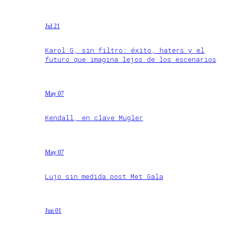
Jul 21
Karol G, sin filtro: éxito, haters y el
futuro que imagina lejos de los escenarios
May 07
Kendall, en clave Mugler
May 07
Lujo sin medida post Met Gala
Jun 01