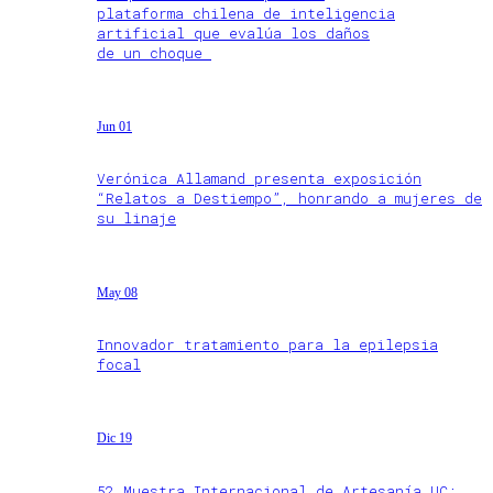
plataforma chilena de inteligencia
artificial que evalúa los daños
de un choque
Jun 01
Verónica Allamand presenta exposición
“Relatos a Destiempo”, honrando a mujeres de
su linaje
May 08
Innovador tratamiento para la epilepsia
focal
Dic 19
52 Muestra Internacional de Artesanía UC: