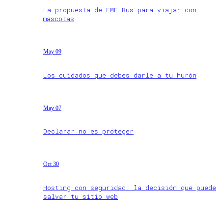
La propuesta de EME Bus para viajar con
mascotas
May 09
Los cuidados que debes darle a tu hurón
May 07
Declarar no es proteger
Oct 30
Hosting con seguridad: la decisión que puede
salvar tu sitio web