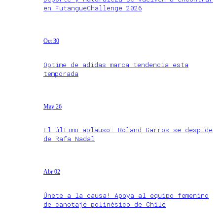
en FutangueChallenge 2026
Oct 30
Optime de adidas marca tendencia esta
temporada
May 26
El último aplauso: Roland Garros se despide
de Rafa Nadal
Abr 02
Únete a la causa! Apoya al equipo femenino
de canotaje polinésico de Chile