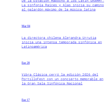
De la Estación Mapocho a los Latin GRAMMY:
La sinfonía Raíces y Alas inicia su camino
al galardón máximo de la música latina
Mar 04
La directora chilena Alejandra Urrutia
inicia una intensa temporada sinfónica en
Latinoamérica
Ene 28
Vibra Clásica cerró la edición 2026 del
PortilloFest con un concierto memorable en
la Gran Sala Sinfónica Nacional
Ene 17