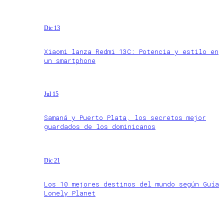
Dic 13
Xiaomi lanza Redmi 13C: Potencia y estilo en
un smartphone
Jul 15
Samaná y Puerto Plata, los secretos mejor
guardados de los dominicanos
Dic 21
Los 10 mejores destinos del mundo según Guía
Lonely Planet