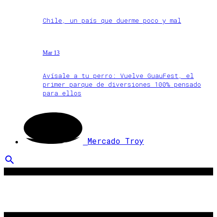
Chile, un país que duerme poco y mal
Mar 13
Avísale a tu perro: Vuelve GuauFest, el
primer parque de diversiones 100% pensado
para ellos
Mercado Troy
search