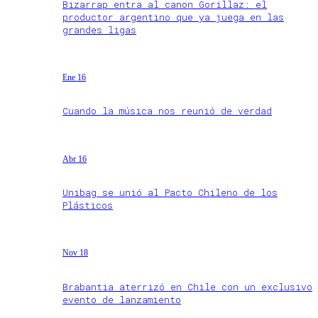
Bizarrap entra al canon Gorillaz: el
productor argentino que ya juega en las
grandes ligas
Ene 16
Cuando la música nos reunió de verdad
Abr 16
Unibag se unió al Pacto Chileno de los
Plásticos
Nov 18
Brabantia aterrizó en Chile con un exclusivo
evento de lanzamiento