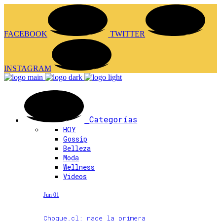
FACEBOOK
TWITTER
INSTAGRAM
Categorías
HOY
Gossip
Belleza
Moda
Wellness
Videos
Jun 01
Choque.cl: nace la primera