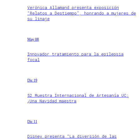
Verónica Allamand presenta exposición
“Relatos a Destiempo”, honrando a mujeres de
su linaje
May 08
Innovador tratamiento para la epilepsia
focal
Dic 19
52 Muestra Internacional de Artesanía UC:
¡Una Navidad maestra
Dic 11
Disney presenta “La diversión de las