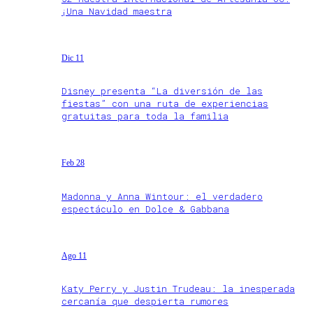
¡Una Navidad maestra
Dic 11
Disney presenta “La diversión de las
fiestas” con una ruta de experiencias
gratuitas para toda la familia
Feb 28
Madonna y Anna Wintour: el verdadero
espectáculo en Dolce & Gabbana
Ago 11
Katy Perry y Justin Trudeau: la inesperada
cercanía que despierta rumores