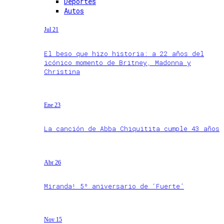
Deportes
Autos
Jul 21
El beso que hizo historia: a 22 años del
icónico momento de Britney, Madonna y
Christina
Ene 23
La canción de Abba Chiquitita cumple 43 años
Abr 26
Miranda! 5º aniversario de ‘Fuerte’
Nov 15