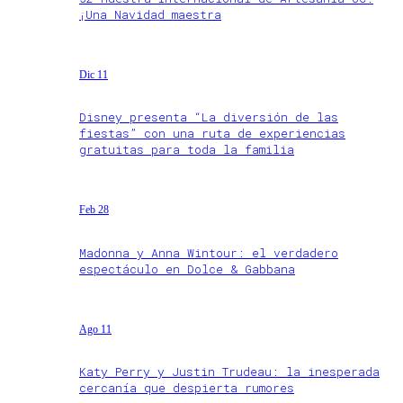
¡Una Navidad maestra
Dic 11
Disney presenta “La diversión de las
fiestas” con una ruta de experiencias
gratuitas para toda la familia
Feb 28
Madonna y Anna Wintour: el verdadero
espectáculo en Dolce & Gabbana
Ago 11
Katy Perry y Justin Trudeau: la inesperada
cercanía que despierta rumores