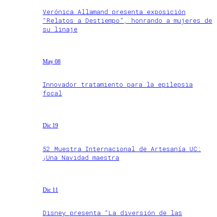
Verónica Allamand presenta exposición
“Relatos a Destiempo”, honrando a mujeres de
su linaje
May 08
Innovador tratamiento para la epilepsia
focal
Dic 19
52 Muestra Internacional de Artesanía UC:
¡Una Navidad maestra
Dic 11
Disney presenta “La diversión de las