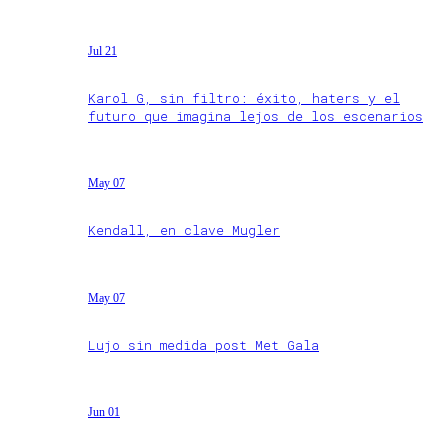
Jul 21
Karol G, sin filtro: éxito, haters y el
futuro que imagina lejos de los escenarios
May 07
Kendall, en clave Mugler
May 07
Lujo sin medida post Met Gala
Jun 01