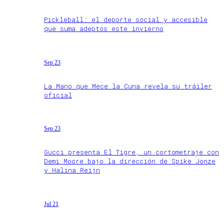
Pickleball: el deporte social y accesible
que suma adeptos este invierno
Sep 23
La Mano que Mece la Cuna revela su tráiler
oficial
Sep 23
Gucci presenta El Tigre, un cortometraje con
Demi Moore bajo la dirección de Spike Jonze
y Halina Reijn
Jul 21