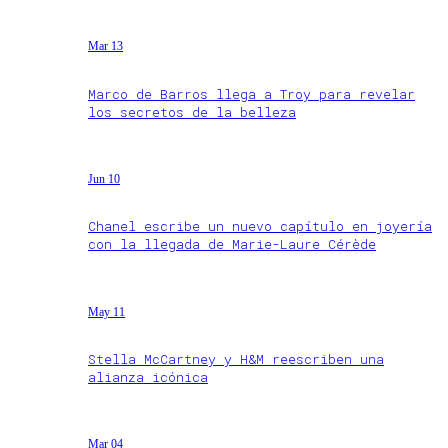
Mar 13
Marco de Barros llega a Troy para revelar
los secretos de la belleza
Jun 10
Chanel escribe un nuevo capítulo en joyería
con la llegada de Marie-Laure Cérède
May 11
Stella McCartney y H&M reescriben una
alianza icónica
Mar 04