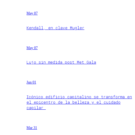
May 07
Kendall, en clave Mugler
May 07
Lujo sin medida post Met Gala
Jun 01
Icónico edificio capitalino se transforma en
el epicentro de la belleza y el cuidado
capilar
Mar 31