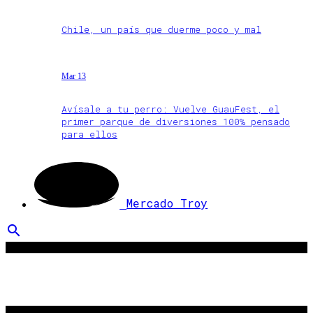
Chile, un país que duerme poco y mal
Mar 13
Avísale a tu perro: Vuelve GuauFest, el
primer parque de diversiones 100% pensado
para ellos
Mercado Troy
search