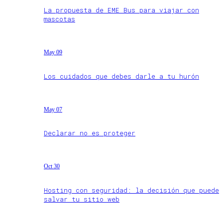
La propuesta de EME Bus para viajar con
mascotas
May 09
Los cuidados que debes darle a tu hurón
May 07
Declarar no es proteger
Oct 30
Hosting con seguridad: la decisión que puede
salvar tu sitio web