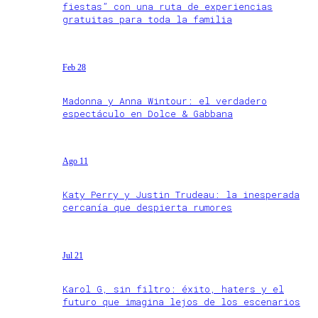
fiestas” con una ruta de experiencias
gratuitas para toda la familia
Feb 28
Madonna y Anna Wintour: el verdadero
espectáculo en Dolce & Gabbana
Ago 11
Katy Perry y Justin Trudeau: la inesperada
cercanía que despierta rumores
Jul 21
Karol G, sin filtro: éxito, haters y el
futuro que imagina lejos de los escenarios