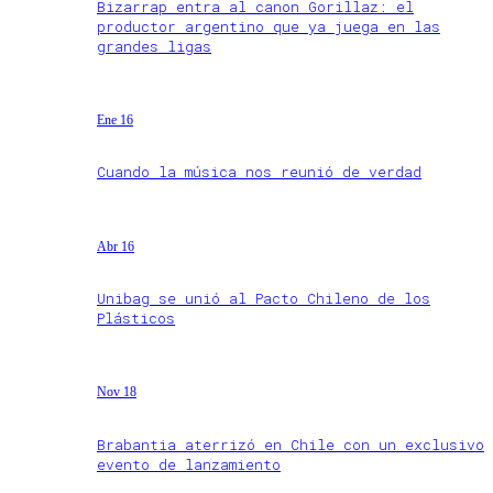
Bizarrap entra al canon Gorillaz: el
productor argentino que ya juega en las
grandes ligas
Ene 16
Cuando la música nos reunió de verdad
Abr 16
Unibag se unió al Pacto Chileno de los
Plásticos
Nov 18
Brabantia aterrizó en Chile con un exclusivo
evento de lanzamiento