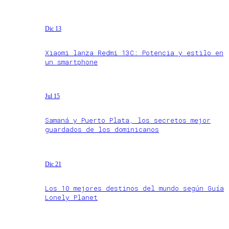
Dic 13
Xiaomi lanza Redmi 13C: Potencia y estilo en
un smartphone
Jul 15
Samaná y Puerto Plata, los secretos mejor
guardados de los dominicanos
Dic 21
Los 10 mejores destinos del mundo según Guía
Lonely Planet