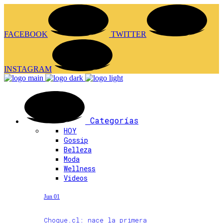
FACEBOOK
TWITTER
INSTAGRAM
Categorías
HOY
Gossip
Belleza
Moda
Wellness
Videos
Jun 01
Choque.cl: nace la primera