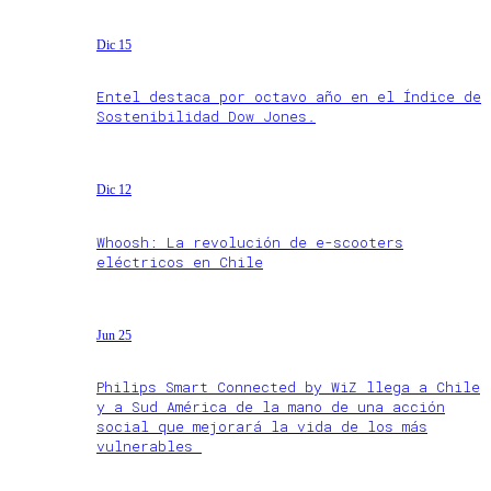
Dic 15
Entel destaca por octavo año en el Índice de
Sostenibilidad Dow Jones.
Dic 12
Whoosh: La revolución de e-scooters
eléctricos en Chile
Jun 25
Philips Smart Connected by WiZ llega a Chile
y a Sud América de la mano de una acción
social que mejorará la vida de los más
vulnerables