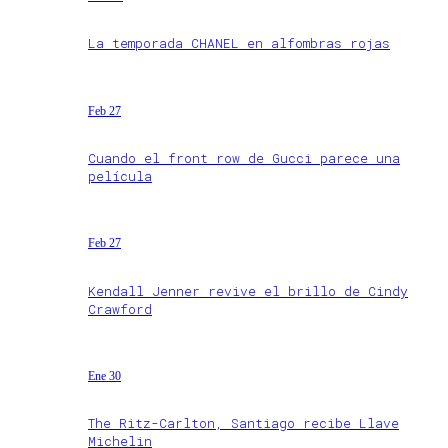
La temporada CHANEL en alfombras rojas
Feb 27
Cuando el front row de Gucci parece una
película
Feb 27
Kendall Jenner revive el brillo de Cindy
Crawford
Ene 30
The Ritz-Carlton, Santiago recibe Llave
Michelin