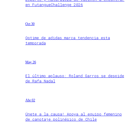
en FutangueChallenge 2026
Oct 30
Optime de adidas marca tendencia esta
temporada
May 26
El último aplauso: Roland Garros se despide
de Rafa Nadal
Abr 02
Únete a la causa! Apoya al equipo femenino
de canotaje polinésico de Chile