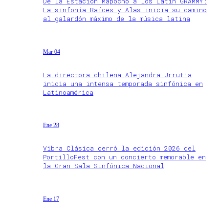
De la Estación Mapocho a los Latin GRAMMY:
La sinfonía Raíces y Alas inicia su camino
al galardón máximo de la música latina
Mar 04
La directora chilena Alejandra Urrutia
inicia una intensa temporada sinfónica en
Latinoamérica
Ene 28
Vibra Clásica cerró la edición 2026 del
PortilloFest con un concierto memorable en
la Gran Sala Sinfónica Nacional
Ene 17