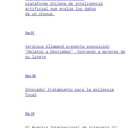
plataforma chilena de inteligencia
artificial que evalúa los daños
de un choque
Jun 01
Verónica Allamand presenta exposición
“Relatos a Destiempo”, honrando a mujeres de
su linaje
May 08
Innovador tratamiento para la epilepsia
focal
Dic 19
52 Muestra Internacional de Artesanía UC: