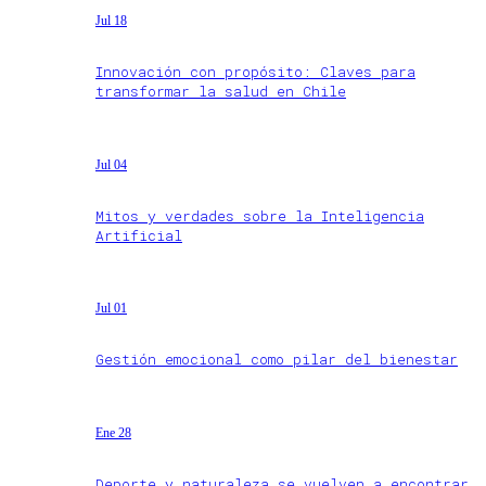
Jul 18
Innovación con propósito: Claves para
transformar la salud en Chile
Jul 04
Mitos y verdades sobre la Inteligencia
Artificial
Jul 01
Gestión emocional como pilar del bienestar
Ene 28
Deporte y naturaleza se vuelven a encontrar