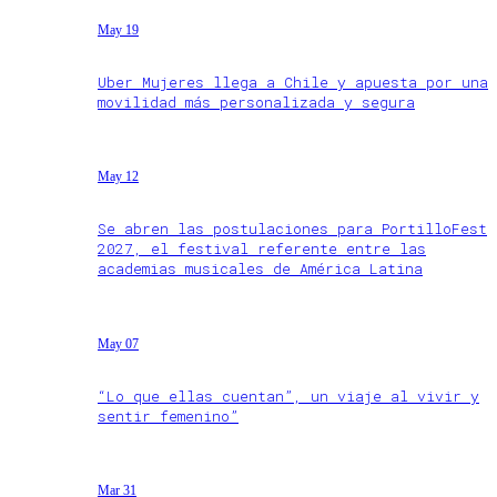
May 19
Uber Mujeres llega a Chile y apuesta por una
movilidad más personalizada y segura
May 12
Se abren las postulaciones para PortilloFest
2027, el festival referente entre las
academias musicales de América Latina
May 07
“Lo que ellas cuentan”, un viaje al vivir y
sentir femenino”
Mar 31