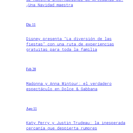
¡Una Navidad maestra
Dic 11
Disney presenta “La diversión de las
fiestas” con una ruta de experiencias
gratuitas para toda la familia
Feb 28
Madonna y Anna Wintour: el verdadero
espectáculo en Dolce & Gabbana
Ago 11
Katy Perry y Justin Trudeau: la inesperada
cercanía que despierta rumores