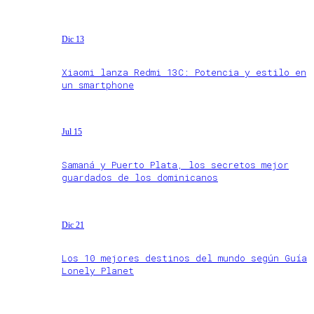
Dic 13
Xiaomi lanza Redmi 13C: Potencia y estilo en
un smartphone
Jul 15
Samaná y Puerto Plata, los secretos mejor
guardados de los dominicanos
Dic 21
Los 10 mejores destinos del mundo según Guía
Lonely Planet