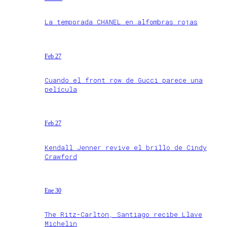
La temporada CHANEL en alfombras rojas
Feb 27
Cuando el front row de Gucci parece una
película
Feb 27
Kendall Jenner revive el brillo de Cindy
Crawford
Ene 30
The Ritz-Carlton, Santiago recibe Llave
Michelin