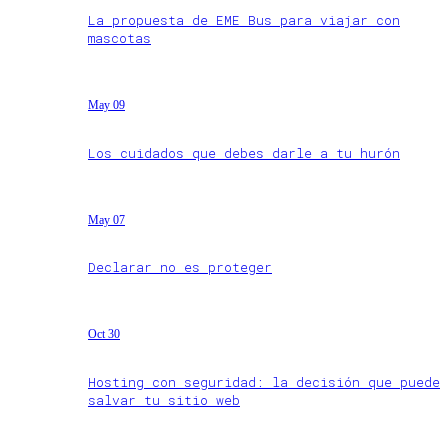
La propuesta de EME Bus para viajar con
mascotas
May 09
Los cuidados que debes darle a tu hurón
May 07
Declarar no es proteger
Oct 30
Hosting con seguridad: la decisión que puede
salvar tu sitio web