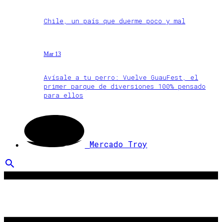
Chile, un país que duerme poco y mal
Mar 13
Avísale a tu perro: Vuelve GuauFest, el
primer parque de diversiones 100% pensado
para ellos
Mercado Troy
search