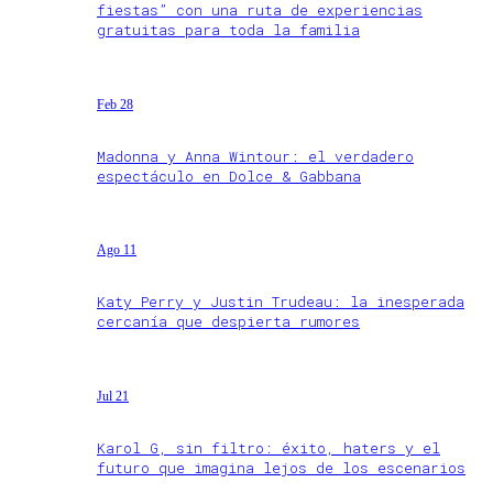
fiestas” con una ruta de experiencias
gratuitas para toda la familia
Feb 28
Madonna y Anna Wintour: el verdadero
espectáculo en Dolce & Gabbana
Ago 11
Katy Perry y Justin Trudeau: la inesperada
cercanía que despierta rumores
Jul 21
Karol G, sin filtro: éxito, haters y el
futuro que imagina lejos de los escenarios