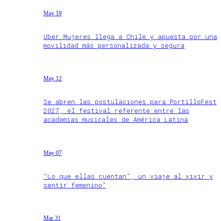
May 19
Uber Mujeres llega a Chile y apuesta por una
movilidad más personalizada y segura
May 12
Se abren las postulaciones para PortilloFest
2027, el festival referente entre las
academias musicales de América Latina
May 07
“Lo que ellas cuentan”, un viaje al vivir y
sentir femenino”
Mar 31