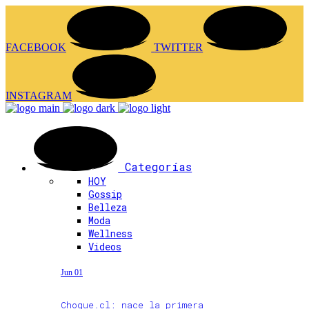
FACEBOOK
TWITTER
INSTAGRAM
Categorías
HOY
Gossip
Belleza
Moda
Wellness
Videos
Jun 01
Choque.cl: nace la primera