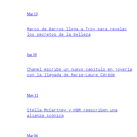
Mar 13
Marco de Barros llega a Troy para revelar
los secretos de la belleza
Jun 10
Chanel escribe un nuevo capítulo en joyería
con la llegada de Marie-Laure Cérède
May 11
Stella McCartney y H&M reescriben una
alianza icónica
Mar 04