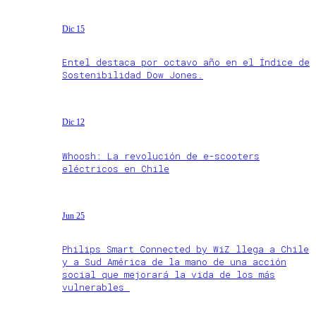
Dic 15
Entel destaca por octavo año en el Índice de
Sostenibilidad Dow Jones.
Dic 12
Whoosh: La revolución de e-scooters
eléctricos en Chile
Jun 25
Philips Smart Connected by WiZ llega a Chile
y a Sud América de la mano de una acción
social que mejorará la vida de los más
vulnerables