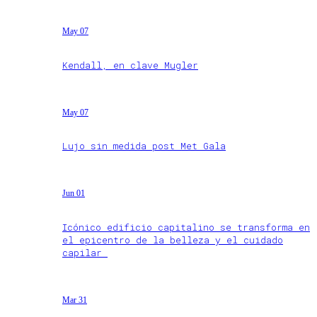
May 07
Kendall, en clave Mugler
May 07
Lujo sin medida post Met Gala
Jun 01
Icónico edificio capitalino se transforma en
el epicentro de la belleza y el cuidado
capilar
Mar 31