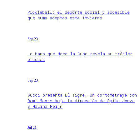
Pickleball: el deporte social y accesible
que suma adeptos este invierno
Sep 23
La Mano que Mece la Cuna revela su tráiler
oficial
Sep 23
Gucci presenta El Tigre, un cortometraje con
Demi Moore bajo la dirección de Spike Jonze
y Halina Reijn
Jul 21