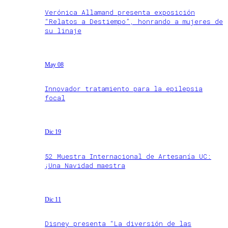
Verónica Allamand presenta exposición
“Relatos a Destiempo”, honrando a mujeres de
su linaje
May 08
Innovador tratamiento para la epilepsia
focal
Dic 19
52 Muestra Internacional de Artesanía UC:
¡Una Navidad maestra
Dic 11
Disney presenta “La diversión de las