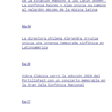
De la Estación Mapocho a los Latin GRAMMY:
La sinfonía Raíces y Alas inicia su camino
al galardón máximo de la música latina
Mar 04
La directora chilena Alejandra Urrutia
inicia una intensa temporada sinfónica en
Latinoamérica
Ene 28
Vibra Clásica cerró la edición 2026 del
PortilloFest con un concierto memorable en
la Gran Sala Sinfónica Nacional
Ene 17