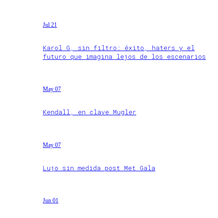
Jul 21
Karol G, sin filtro: éxito, haters y el
futuro que imagina lejos de los escenarios
May 07
Kendall, en clave Mugler
May 07
Lujo sin medida post Met Gala
Jun 01