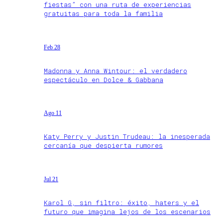
fiestas” con una ruta de experiencias
gratuitas para toda la familia
Feb 28
Madonna y Anna Wintour: el verdadero
espectáculo en Dolce & Gabbana
Ago 11
Katy Perry y Justin Trudeau: la inesperada
cercanía que despierta rumores
Jul 21
Karol G, sin filtro: éxito, haters y el
futuro que imagina lejos de los escenarios