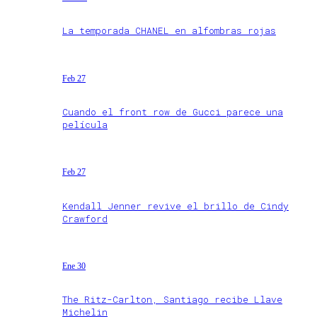
La temporada CHANEL en alfombras rojas
Feb 27
Cuando el front row de Gucci parece una
película
Feb 27
Kendall Jenner revive el brillo de Cindy
Crawford
Ene 30
The Ritz-Carlton, Santiago recibe Llave
Michelin