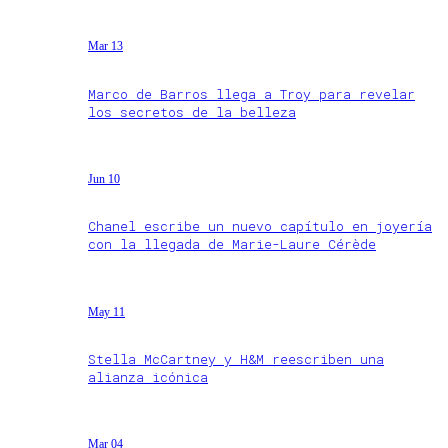
Mar 13
Marco de Barros llega a Troy para revelar
los secretos de la belleza
Jun 10
Chanel escribe un nuevo capítulo en joyería
con la llegada de Marie-Laure Cérède
May 11
Stella McCartney y H&M reescriben una
alianza icónica
Mar 04