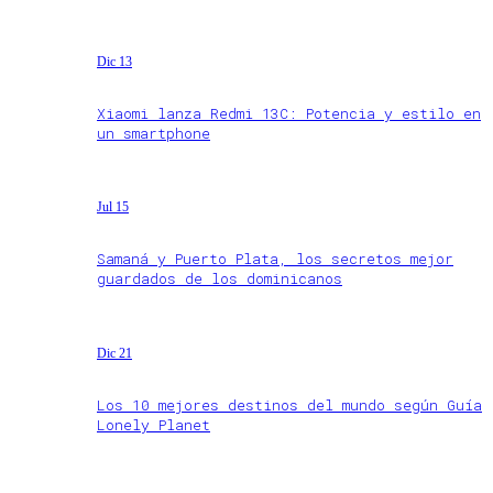
Dic 13
Xiaomi lanza Redmi 13C: Potencia y estilo en
un smartphone
Jul 15
Samaná y Puerto Plata, los secretos mejor
guardados de los dominicanos
Dic 21
Los 10 mejores destinos del mundo según Guía
Lonely Planet