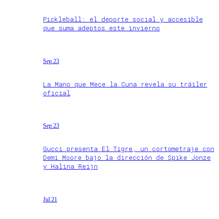
Pickleball: el deporte social y accesible
que suma adeptos este invierno
Sep 23
La Mano que Mece la Cuna revela su tráiler
oficial
Sep 23
Gucci presenta El Tigre, un cortometraje con
Demi Moore bajo la dirección de Spike Jonze
y Halina Reijn
Jul 21