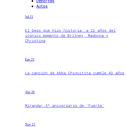
Deportes
Autos
Jul 21
El beso que hizo historia: a 22 años del
icónico momento de Britney, Madonna y
Christina
Ene 23
La canción de Abba Chiquitita cumple 43 años
Abr 26
Miranda! 5º aniversario de ‘Fuerte’
Nov 15