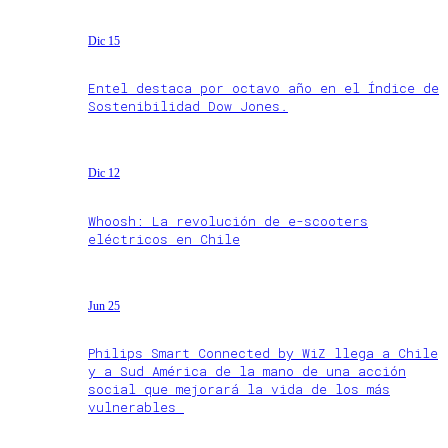
Dic 15
Entel destaca por octavo año en el Índice de
Sostenibilidad Dow Jones.
Dic 12
Whoosh: La revolución de e-scooters
eléctricos en Chile
Jun 25
Philips Smart Connected by WiZ llega a Chile
y a Sud América de la mano de una acción
social que mejorará la vida de los más
vulnerables