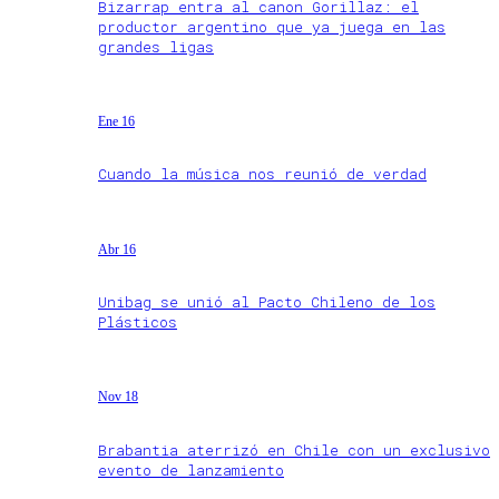
Bizarrap entra al canon Gorillaz: el
productor argentino que ya juega en las
grandes ligas
Ene 16
Cuando la música nos reunió de verdad
Abr 16
Unibag se unió al Pacto Chileno de los
Plásticos
Nov 18
Brabantia aterrizó en Chile con un exclusivo
evento de lanzamiento