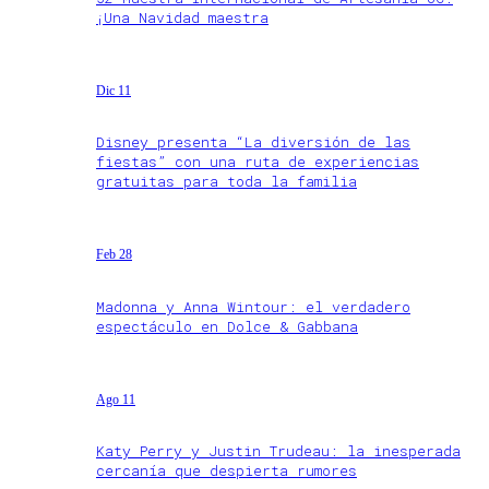
¡Una Navidad maestra
Dic 11
Disney presenta “La diversión de las
fiestas” con una ruta de experiencias
gratuitas para toda la familia
Feb 28
Madonna y Anna Wintour: el verdadero
espectáculo en Dolce & Gabbana
Ago 11
Katy Perry y Justin Trudeau: la inesperada
cercanía que despierta rumores