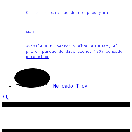
Chile, un país que duerme poco y mal
Mar 13
Avísale a tu perro: Vuelve GuauFest, el
primer parque de diversiones 100% pensado
para ellos
Mercado Troy
search