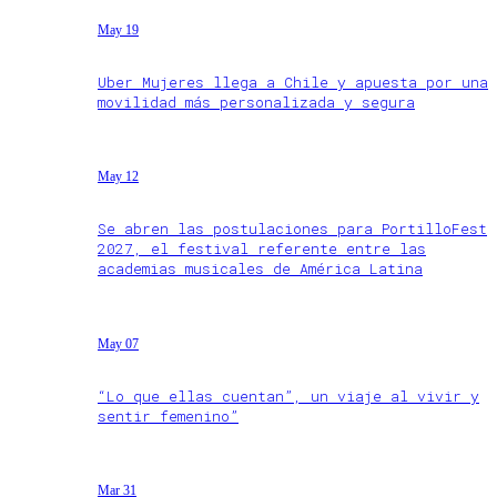
May 19
Uber Mujeres llega a Chile y apuesta por una
movilidad más personalizada y segura
May 12
Se abren las postulaciones para PortilloFest
2027, el festival referente entre las
academias musicales de América Latina
May 07
“Lo que ellas cuentan”, un viaje al vivir y
sentir femenino”
Mar 31