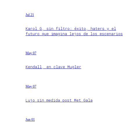
Jul 21
Karol G, sin filtro: éxito, haters y el
futuro que imagina lejos de los escenarios
May 07
Kendall, en clave Mugler
May 07
Lujo sin medida post Met Gala
Jun 01