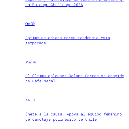
en FutangueChallenge 2026
Oct 30
Optime de adidas marca tendencia esta
temporada
May 26
El último aplauso: Roland Garros se despide
de Rafa Nadal
Abr 02
Únete a la causa! Apoya al equipo femenino
de canotaje polinésico de Chile