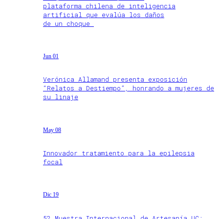
plataforma chilena de inteligencia
artificial que evalúa los daños
de un choque
Jun 01
Verónica Allamand presenta exposición
“Relatos a Destiempo”, honrando a mujeres de
su linaje
May 08
Innovador tratamiento para la epilepsia
focal
Dic 19
52 Muestra Internacional de Artesanía UC: