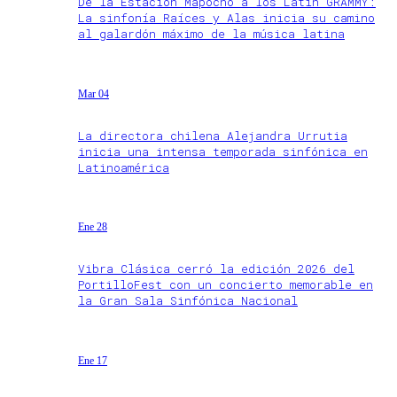
De la Estación Mapocho a los Latin GRAMMY:
La sinfonía Raíces y Alas inicia su camino
al galardón máximo de la música latina
Mar 04
La directora chilena Alejandra Urrutia
inicia una intensa temporada sinfónica en
Latinoamérica
Ene 28
Vibra Clásica cerró la edición 2026 del
PortilloFest con un concierto memorable en
la Gran Sala Sinfónica Nacional
Ene 17