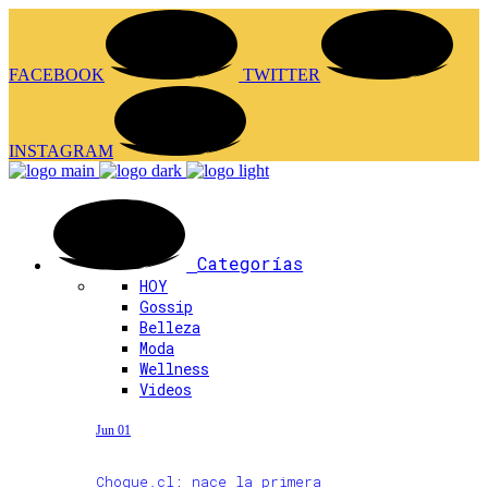
FACEBOOK
TWITTER
INSTAGRAM
Categorías
HOY
Gossip
Belleza
Moda
Wellness
Videos
Jun 01
Choque.cl: nace la primera