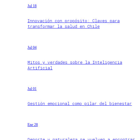
Jul 18
Innovación con propósito: Claves para
transformar la salud en Chile
Jul 04
Mitos y verdades sobre la Inteligencia
Artificial
Jul 01
Gestión emocional como pilar del bienestar
Ene 28
Deporte y naturaleza se vuelven a encontrar