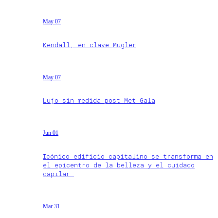
May 07
Kendall, en clave Mugler
May 07
Lujo sin medida post Met Gala
Jun 01
Icónico edificio capitalino se transforma en
el epicentro de la belleza y el cuidado
capilar
Mar 31