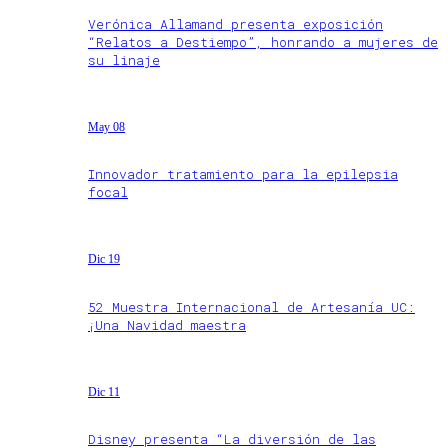
Verónica Allamand presenta exposición
“Relatos a Destiempo”, honrando a mujeres de
su linaje
May 08
Innovador tratamiento para la epilepsia
focal
Dic 19
52 Muestra Internacional de Artesanía UC:
¡Una Navidad maestra
Dic 11
Disney presenta “La diversión de las