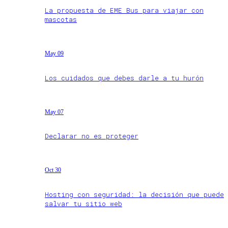
La propuesta de EME Bus para viajar con
mascotas
May 09
Los cuidados que debes darle a tu hurón
May 07
Declarar no es proteger
Oct 30
Hosting con seguridad: la decisión que puede
salvar tu sitio web