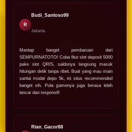
kapan saja tanpa terhalang jam
operasional bank.
Budi_Santoso99
R
Jakarta
Mantap banget pembaruan dari
SEMPURNATOTO! Coba fitur slot deposit 5000
pake slot QRIS, saldonya langsung masuk
hitungan detik tanpa ribet. Buat yang mau main
santai modal depo 5k, ini situs recommended
banget sih. Pola gamenya juga berasa lebih
lancar dan responsif!
Rian_Gacor88