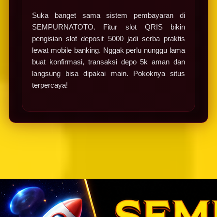
Suka banget sama sistem pembayaran di
SEMPURNATOTO. Fitur slot QRIS bikin
pengisian slot deposit 5000 jadi serba praktis
lewat mobile banking. Nggak perlu nunggu lama
buat konfirmasi, transaksi depo 5k aman dan
langsung bisa dipakai main. Pokoknya situs
terpercaya!