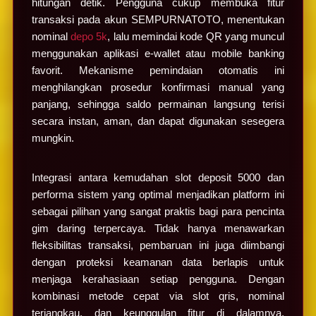
hitungan detik. Pengguna cukup membuka fitur
transaksi pada akun SEMPURNATOTO, menentukan
nominal
depo 5k
, lalu memindai kode QR yang muncul
menggunakan aplikasi e-wallet atau mobile banking
favorit. Mekanisme pemindaian otomatis ini
menghilangkan prosedur konfirmasi manual yang
panjang, sehingga saldo permainan langsung terisi
secara instan, aman, dan dapat digunakan sesegera
mungkin.
Integrasi antara kemudahan slot deposit 5000 dan
performa sistem yang optimal menjadikan platform ini
sebagai pilihan yang sangat praktis bagi para pencinta
gim daring terpercaya. Tidak hanya menawarkan
fleksibilitas transaksi, pembaruan ini juga diimbangi
dengan proteksi keamanan data berlapis untuk
menjaga kerahasiaan setiap pengguna. Dengan
kombinasi metode cepat via slot qris, nominal
terjangkau, dan keunggulan fitur di dalamnya,