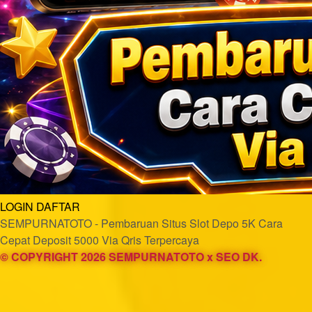
LOGIN
DAFTAR
SEMPURNATOTO - Pembaruan Situs Slot Depo 5K Cara
Cepat Deposit 5000 Via Qris Terpercaya
© COPYRIGHT 2026 SEMPURNATOTO x SEO DK.