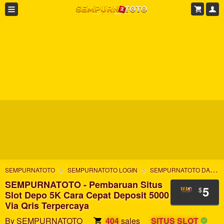
SEMPURNATOTO
SEMPURNATOTO LOGIN
SEMPURNATOTO DAFTAR
SEMPURNATOTO - Pembaruan Situs
5
$
Slot Depo 5K Cara Cepat Deposit 5000
Via Qris Terpercaya
By
SEMPURNATOTO
404
sales
SITUS SLOT