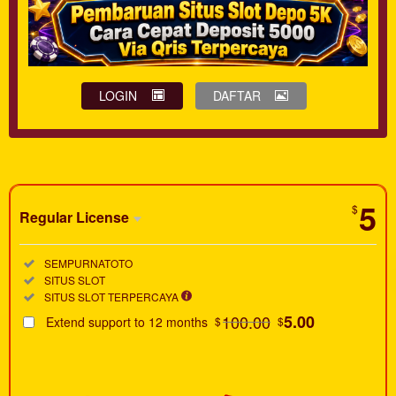
LOGIN
DAFTAR
Show More
5
$
Regular License
Regular
Included:
SEMPURNATOTO
License
Included:
SITUS SLOT
SELECTED
Included:
SITUS SLOT TERPERCAYA
88
$
100.00
5.00
Extend support to 12 months
$
$
Sempurnatoto
hadirkan
pembaruan
situs slot