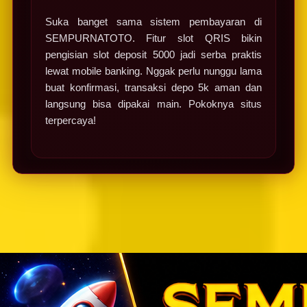
Suka banget sama sistem pembayaran di
SEMPURNATOTO. Fitur slot QRIS bikin
pengisian slot deposit 5000 jadi serba praktis
lewat mobile banking. Nggak perlu nunggu lama
buat konfirmasi, transaksi depo 5k aman dan
langsung bisa dipakai main. Pokoknya situs
terpercaya!