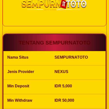
depo 5k
berikan
metode cepat
transaksi
lewat scan
qris deposit
5000 dengan
dukungan
TENTANG SEMPURNATOTO
pola putaran
games
mudah raih
Nama Situs
SEMPURNATOTO
V
i
Jenis Provider
NEXUS
e
w
Min Deposit
IDR 5,000
l
i
c
Min Withdraw
IDR 50,000
e
n