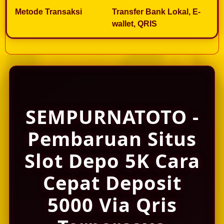
s
Metode Transaksi
Transfer Bank Lokal, E-
e
wallet, QRIS
d
e
t
a
i
l
s
SEMPURNATOTO -
Pembaruan Situs
Slot Depo 5K Cara
Cepat Deposit
5000 Via Qris