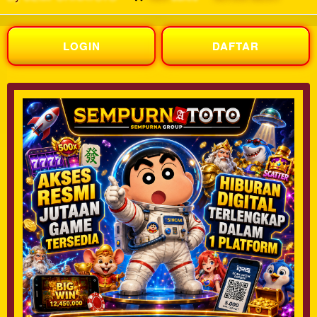
LOGIN
DAFTAR