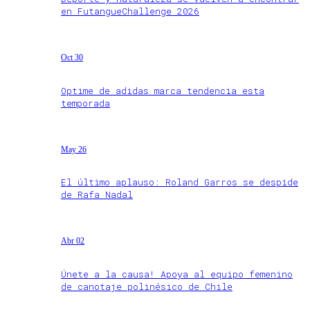
en FutangueChallenge 2026
Oct 30
Optime de adidas marca tendencia esta
temporada
May 26
El último aplauso: Roland Garros se despide
de Rafa Nadal
Abr 02
Únete a la causa! Apoya al equipo femenino
de canotaje polinésico de Chile