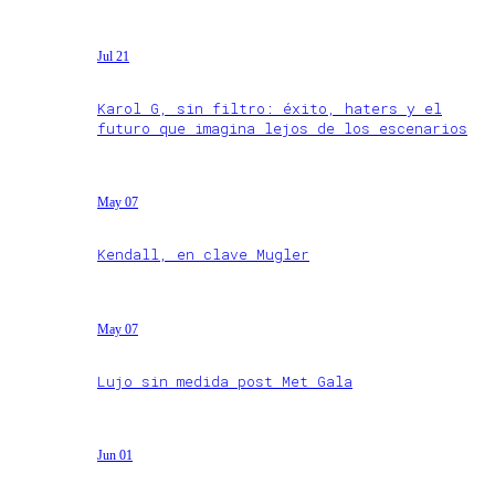
Jul 21
Karol G, sin filtro: éxito, haters y el
futuro que imagina lejos de los escenarios
May 07
Kendall, en clave Mugler
May 07
Lujo sin medida post Met Gala
Jun 01