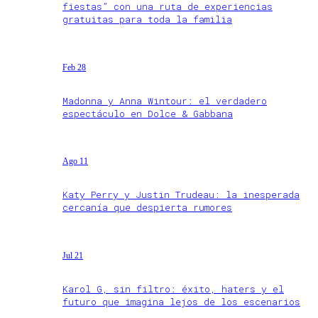
fiestas” con una ruta de experiencias
gratuitas para toda la familia
Feb 28
Madonna y Anna Wintour: el verdadero
espectáculo en Dolce & Gabbana
Ago 11
Katy Perry y Justin Trudeau: la inesperada
cercanía que despierta rumores
Jul 21
Karol G, sin filtro: éxito, haters y el
futuro que imagina lejos de los escenarios