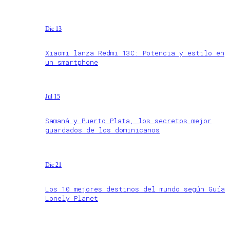
Dic 13
Xiaomi lanza Redmi 13C: Potencia y estilo en
un smartphone
Jul 15
Samaná y Puerto Plata, los secretos mejor
guardados de los dominicanos
Dic 21
Los 10 mejores destinos del mundo según Guía
Lonely Planet