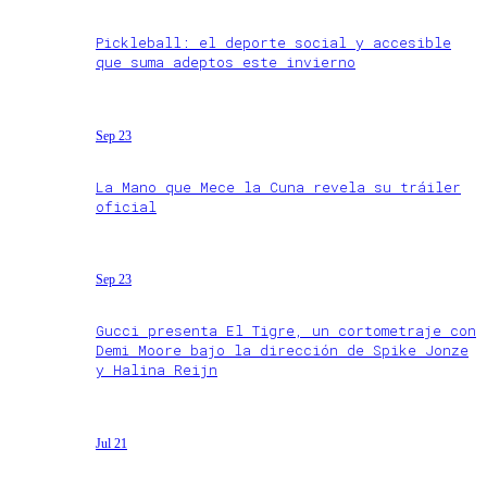
Pickleball: el deporte social y accesible
que suma adeptos este invierno
Sep 23
La Mano que Mece la Cuna revela su tráiler
oficial
Sep 23
Gucci presenta El Tigre, un cortometraje con
Demi Moore bajo la dirección de Spike Jonze
y Halina Reijn
Jul 21