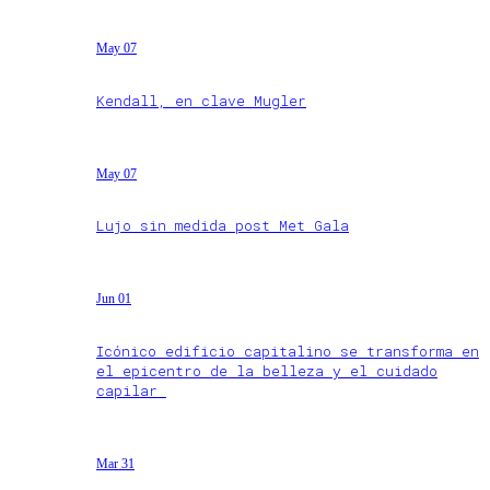
May 07
Kendall, en clave Mugler
May 07
Lujo sin medida post Met Gala
Jun 01
Icónico edificio capitalino se transforma en
el epicentro de la belleza y el cuidado
capilar
Mar 31