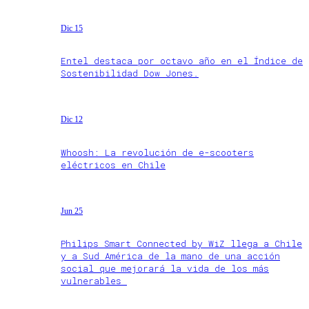
Dic 15
Entel destaca por octavo año en el Índice de
Sostenibilidad Dow Jones.
Dic 12
Whoosh: La revolución de e-scooters
eléctricos en Chile
Jun 25
Philips Smart Connected by WiZ llega a Chile
y a Sud América de la mano de una acción
social que mejorará la vida de los más
vulnerables