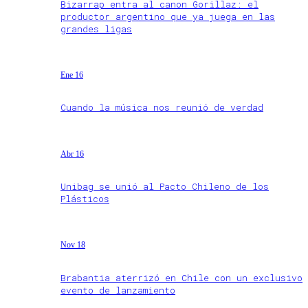
Bizarrap entra al canon Gorillaz: el
productor argentino que ya juega en las
grandes ligas
Ene 16
Cuando la música nos reunió de verdad
Abr 16
Unibag se unió al Pacto Chileno de los
Plásticos
Nov 18
Brabantia aterrizó en Chile con un exclusivo
evento de lanzamiento