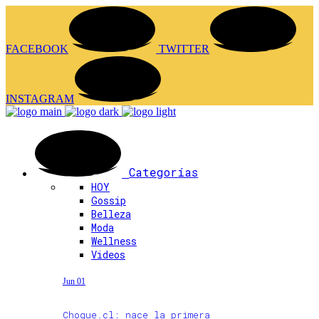
FACEBOOK
TWITTER
INSTAGRAM
Categorías
HOY
Gossip
Belleza
Moda
Wellness
Videos
Jun 01
Choque.cl: nace la primera