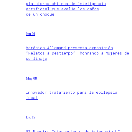
plataforma chilena de inteligencia
artificial que evalúa los daños
de un choque
Jun 01
Verónica Allamand presenta exposición
“Relatos a Destiempo”, honrando a mujeres de
su linaje
May 08
Innovador tratamiento para la epilepsia
focal
Dic 19
52 Muestra Internacional de Artesanía UC: