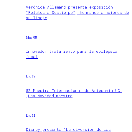
Verónica Allamand presenta exposición
“Relatos a Destiempo”, honrando a mujeres de
su linaje
May 08
Innovador tratamiento para la epilepsia
focal
Dic 19
52 Muestra Internacional de Artesanía UC:
¡Una Navidad maestra
Dic 11
Disney presenta “La diversión de las