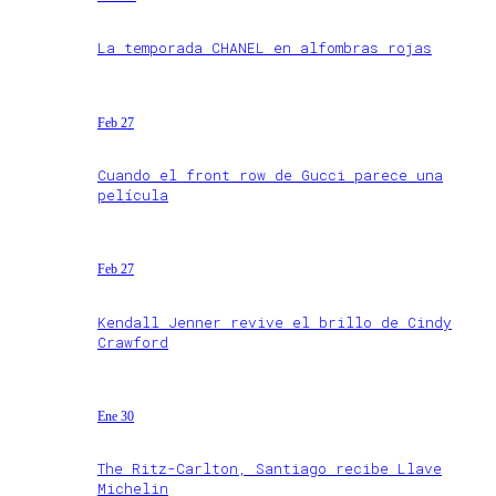
La temporada CHANEL en alfombras rojas
Feb 27
Cuando el front row de Gucci parece una
película
Feb 27
Kendall Jenner revive el brillo de Cindy
Crawford
Ene 30
The Ritz-Carlton, Santiago recibe Llave
Michelin