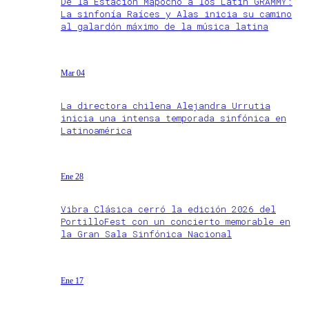
De la Estación Mapocho a los Latin GRAMMY:
La sinfonía Raíces y Alas inicia su camino
al galardón máximo de la música latina
Mar 04
La directora chilena Alejandra Urrutia
inicia una intensa temporada sinfónica en
Latinoamérica
Ene 28
Vibra Clásica cerró la edición 2026 del
PortilloFest con un concierto memorable en
la Gran Sala Sinfónica Nacional
Ene 17