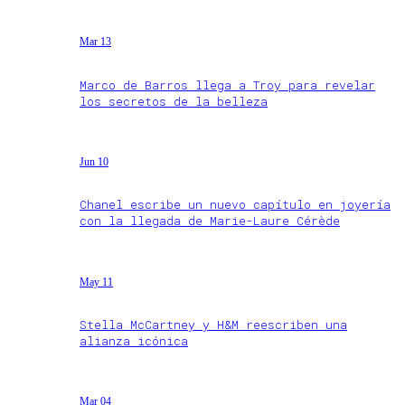
Mar 13
Marco de Barros llega a Troy para revelar
los secretos de la belleza
Jun 10
Chanel escribe un nuevo capítulo en joyería
con la llegada de Marie-Laure Cérède
May 11
Stella McCartney y H&M reescriben una
alianza icónica
Mar 04