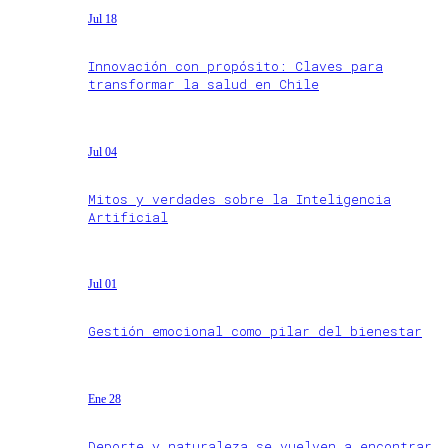
Jul 18
Innovación con propósito: Claves para
transformar la salud en Chile
Jul 04
Mitos y verdades sobre la Inteligencia
Artificial
Jul 01
Gestión emocional como pilar del bienestar
Ene 28
Deporte y naturaleza se vuelven a encontrar