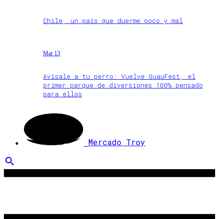
Chile, un país que duerme poco y mal
Mar 13
Avísale a tu perro: Vuelve GuauFest, el
primer parque de diversiones 100% pensado
para ellos
Mercado Troy
search