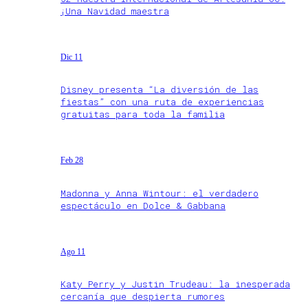
¡Una Navidad maestra
Dic 11
Disney presenta “La diversión de las
fiestas” con una ruta de experiencias
gratuitas para toda la familia
Feb 28
Madonna y Anna Wintour: el verdadero
espectáculo en Dolce & Gabbana
Ago 11
Katy Perry y Justin Trudeau: la inesperada
cercanía que despierta rumores