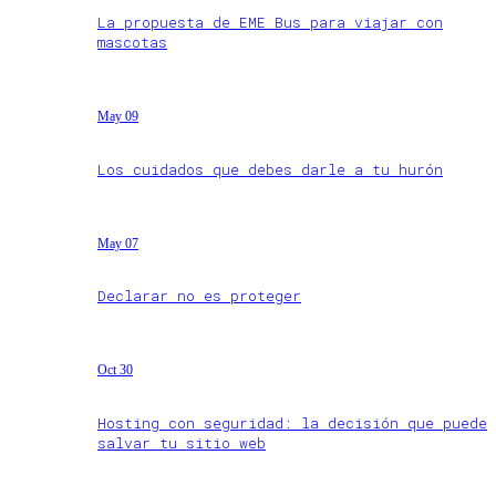
La propuesta de EME Bus para viajar con
mascotas
May 09
Los cuidados que debes darle a tu hurón
May 07
Declarar no es proteger
Oct 30
Hosting con seguridad: la decisión que puede
salvar tu sitio web