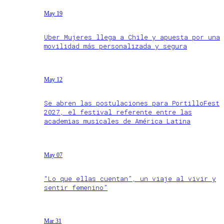
May 19
Uber Mujeres llega a Chile y apuesta por una
movilidad más personalizada y segura
May 12
Se abren las postulaciones para PortilloFest
2027, el festival referente entre las
academias musicales de América Latina
May 07
“Lo que ellas cuentan”, un viaje al vivir y
sentir femenino”
Mar 31