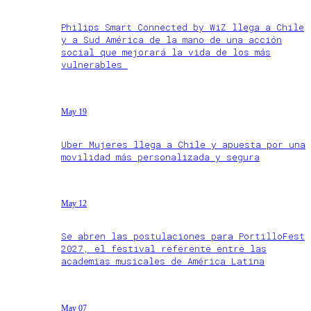
Philips Smart Connected by WiZ llega a Chile
y a Sud América de la mano de una acción
social que mejorará la vida de los más
vulnerables
May 19
Uber Mujeres llega a Chile y apuesta por una
movilidad más personalizada y segura
May 12
Se abren las postulaciones para PortilloFest
2027, el festival referente entre las
academias musicales de América Latina
May 07