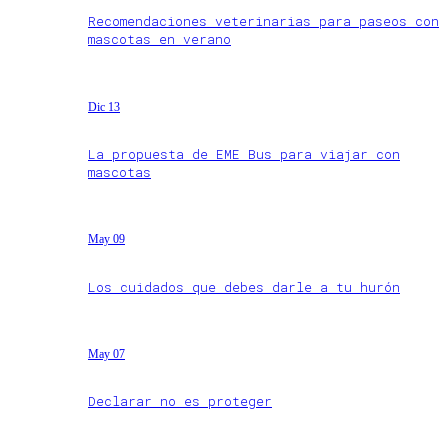
Recomendaciones veterinarias para paseos con
mascotas en verano
Dic 13
La propuesta de EME Bus para viajar con
mascotas
May 09
Los cuidados que debes darle a tu hurón
May 07
Declarar no es proteger