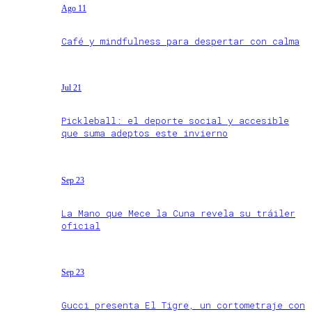
Ago 11
Café y mindfulness para despertar con calma
Jul 21
Pickleball: el deporte social y accesible
que suma adeptos este invierno
Sep 23
La Mano que Mece la Cuna revela su tráiler
oficial
Sep 23
Gucci presenta El Tigre, un cortometraje con