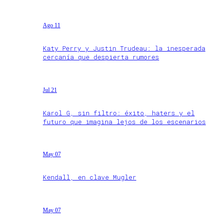
Ago 11
Katy Perry y Justin Trudeau: la inesperada
cercanía que despierta rumores
Jul 21
Karol G, sin filtro: éxito, haters y el
futuro que imagina lejos de los escenarios
May 07
Kendall, en clave Mugler
May 07