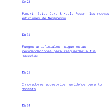
Oct 22
Pumpkin Spice Cake & Maple Pecan, las nuevas
ediciones de Nespresso
Dic 31
Fuegos artificiales: sigue estas
recomendaciones para resguardar a tus
mascotas
Dic 21
Innovadores accesorios navideños para tu
mascota
Dic 14