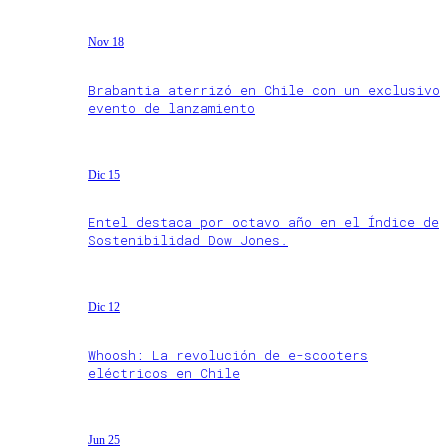
Nov 18
Brabantia aterrizó en Chile con un exclusivo
evento de lanzamiento
Dic 15
Entel destaca por octavo año en el Índice de
Sostenibilidad Dow Jones.
Dic 12
Whoosh: La revolución de e-scooters
eléctricos en Chile
Jun 25