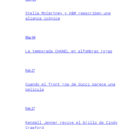
Stella McCartney y H&M reescriben una
alianza icónica
Mar 04
La temporada CHANEL en alfombras rojas
Feb 27
Cuando el front row de Gucci parece una
película
Feb 27
Kendall Jenner revive el brillo de Cindy
Crawford