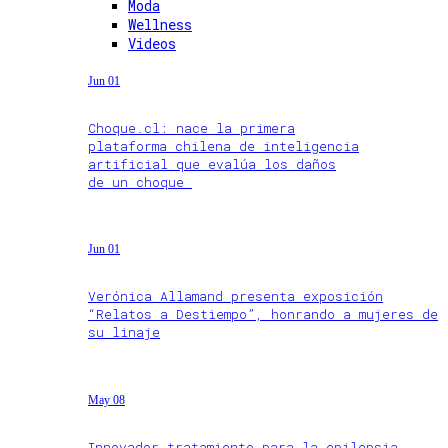
Moda
Wellness
Videos
Jun 01
Choque.cl: nace la primera
plataforma chilena de inteligencia
artificial que evalúa los daños
de un choque
Jun 01
Verónica Allamand presenta exposición
“Relatos a Destiempo”, honrando a mujeres de
su linaje
May 08
Innovador tratamiento para la epilepsia