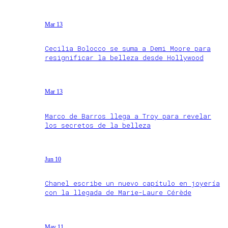
Mar 13
Cecilia Bolocco se suma a Demi Moore para
resignificar la belleza desde Hollywood
Mar 13
Marco de Barros llega a Troy para revelar
los secretos de la belleza
Jun 10
Chanel escribe un nuevo capítulo en joyería
con la llegada de Marie-Laure Cérède
May 11