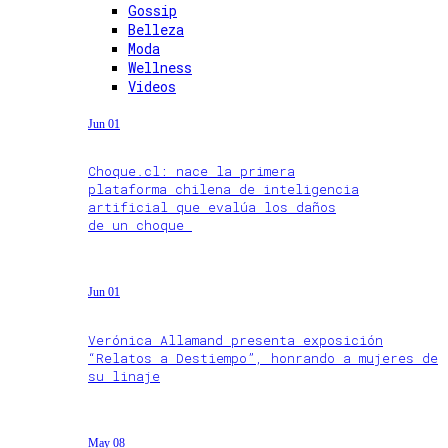
Gossip
Belleza
Moda
Wellness
Videos
Jun 01
Choque.cl: nace la primera
plataforma chilena de inteligencia
artificial que evalúa los daños
de un choque
Jun 01
Verónica Allamand presenta exposición
“Relatos a Destiempo”, honrando a mujeres de
su linaje
May 08