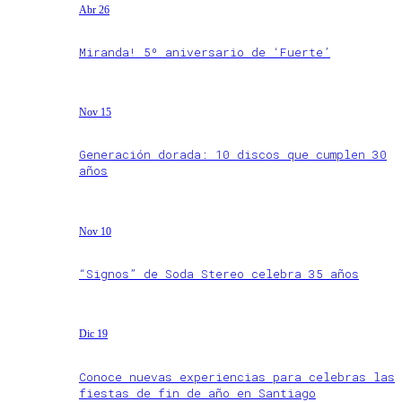
Abr 26
Miranda! 5º aniversario de ‘Fuerte’
Nov 15
Generación dorada: 10 discos que cumplen 30
años
Nov 10
“Signos” de Soda Stereo celebra 35 años
Dic 19
Conoce nuevas experiencias para celebras las
fiestas de fin de año en Santiago