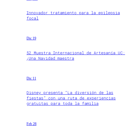
Innovador tratamiento para la epilepsia
focal
Dic 19
52 Muestra Internacional de Artesanía UC:
¡Una Navidad maestra
Dic 11
Disney presenta “La diversión de las
fiestas” con una ruta de experiencias
gratuitas para toda la familia
Feb 28