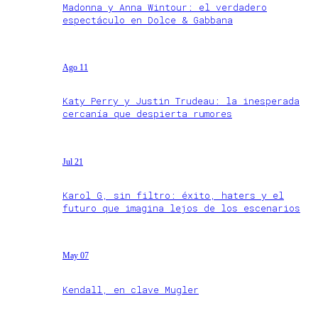
Madonna y Anna Wintour: el verdadero
espectáculo en Dolce & Gabbana
Ago 11
Katy Perry y Justin Trudeau: la inesperada
cercanía que despierta rumores
Jul 21
Karol G, sin filtro: éxito, haters y el
futuro que imagina lejos de los escenarios
May 07
Kendall, en clave Mugler