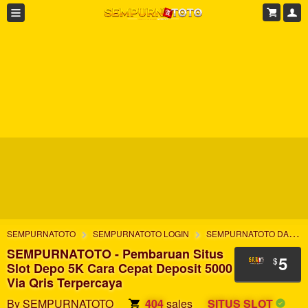
SEMPURNATOTO
SEMPURNATOTO LOGIN
SEMPURNATOTO DAFTAR
SEMPURNATOTO - Pembaruan Situs
5
$
Slot Depo 5K Cara Cepat Deposit 5000
Via Qris Terpercaya
By
SEMPURNATOTO
404
sales
SITUS SLOT