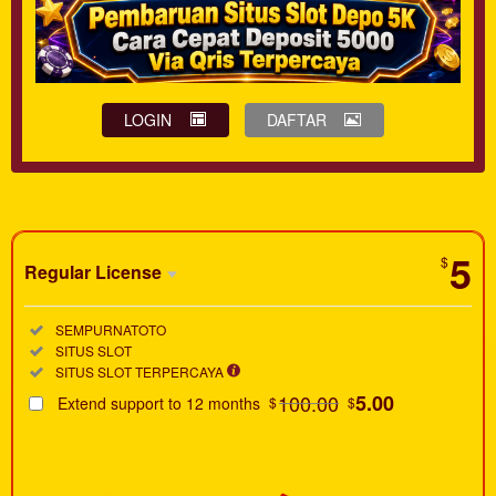
LOGIN
DAFTAR
Show More
5
$
Regular License
Regular
Included:
SEMPURNATOTO
License
Included:
SITUS SLOT
SELECTED
Included:
SITUS SLOT TERPERCAYA
88
$
100.00
5.00
Extend support to 12 months
$
$
Sempurnatoto
hadirkan
pembaruan
situs slot