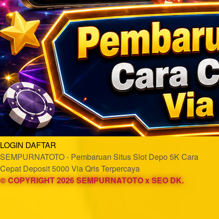
LOGIN
DAFTAR
SEMPURNATOTO - Pembaruan Situs Slot Depo 5K Cara
Cepat Deposit 5000 Via Qris Terpercaya
© COPYRIGHT 2026 SEMPURNATOTO x SEO DK.