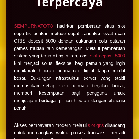
Terpercaya
SEMPURNATOTO
hadirkan pembaruan situs slot
depo 5k berikan metode cepat transaksi lewat scan
QRIS deposit 5000 dengan dukungan pola putaran
games mudah raih kemenangan. Melalui pembaruan
sistem yang terus ditingkatkan, opsi
slot deposit 5000
kini menjadi solusi fleksibel bagi pemain yang ingin
menikmati hiburan permainan digital tanpa modal
besar. Dukungan infrastruktur server yang stabil
memastikan setiap sesi bermain berjalan lancar,
memberi kesempatan bagi pengguna untuk
menjelajahi berbagai pilihan hiburan dengan efisiensi
penuh.
Akses pembayaran modern melalui
slot qris
dirancang
untuk memangkas waktu proses transaksi menjadi