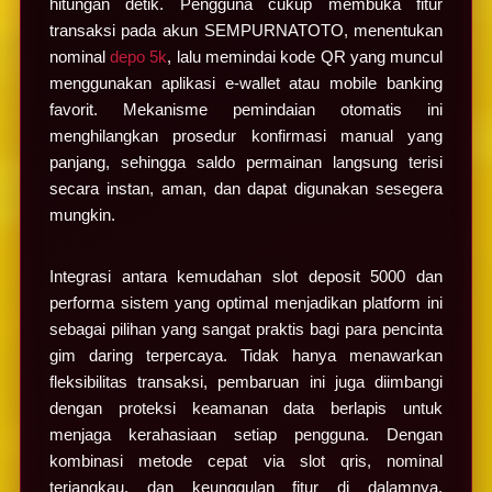
hitungan detik. Pengguna cukup membuka fitur
transaksi pada akun SEMPURNATOTO, menentukan
nominal
depo 5k
, lalu memindai kode QR yang muncul
menggunakan aplikasi e-wallet atau mobile banking
favorit. Mekanisme pemindaian otomatis ini
menghilangkan prosedur konfirmasi manual yang
panjang, sehingga saldo permainan langsung terisi
secara instan, aman, dan dapat digunakan sesegera
mungkin.
Integrasi antara kemudahan slot deposit 5000 dan
performa sistem yang optimal menjadikan platform ini
sebagai pilihan yang sangat praktis bagi para pencinta
gim daring terpercaya. Tidak hanya menawarkan
fleksibilitas transaksi, pembaruan ini juga diimbangi
dengan proteksi keamanan data berlapis untuk
menjaga kerahasiaan setiap pengguna. Dengan
kombinasi metode cepat via slot qris, nominal
terjangkau, dan keunggulan fitur di dalamnya,