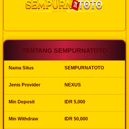
depo 5k
berikan
metode cepat
transaksi
lewat scan
qris deposit
5000 dengan
dukungan
TENTANG SEMPURNATOTO
pola putaran
games
mudah raih
Nama Situs
SEMPURNATOTO
V
i
Jenis Provider
NEXUS
e
w
Min Deposit
IDR 5,000
l
i
c
Min Withdraw
IDR 50,000
e
n