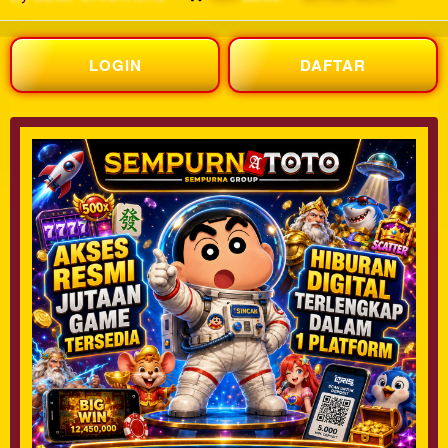
LOGIN
DAFTAR