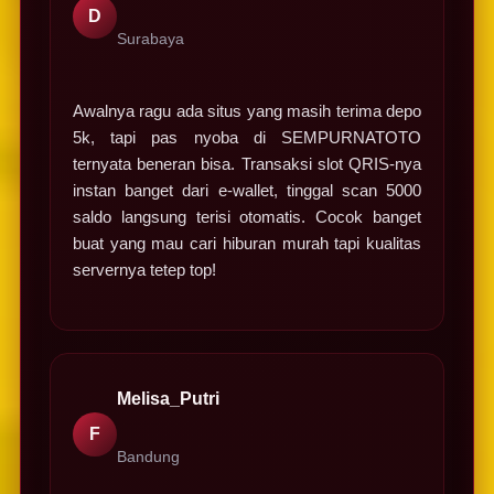
D
Surabaya
Awalnya ragu ada situs yang masih terima depo
5k, tapi pas nyoba di SEMPURNATOTO
ternyata beneran bisa. Transaksi slot QRIS-nya
instan banget dari e-wallet, tinggal scan 5000
saldo langsung terisi otomatis. Cocok banget
buat yang mau cari hiburan murah tapi kualitas
servernya tetep top!
Melisa_Putri
F
Bandung