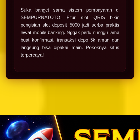
Suka banget sama sistem pembayaran di
SEMPURNATOTO. Fitur slot QRIS bikin
pengisian slot deposit 5000 jadi serba praktis
lewat mobile banking. Nggak perlu nunggu lama
buat konfirmasi, transaksi depo 5k aman dan
langsung bisa dipakai main. Pokoknya situs
terpercaya!