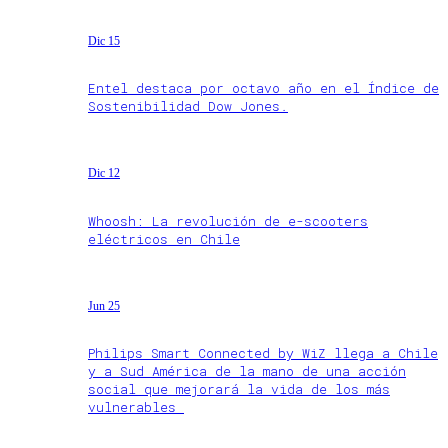
Dic 15
Entel destaca por octavo año en el Índice de
Sostenibilidad Dow Jones.
Dic 12
Whoosh: La revolución de e-scooters
eléctricos en Chile
Jun 25
Philips Smart Connected by WiZ llega a Chile
y a Sud América de la mano de una acción
social que mejorará la vida de los más
vulnerables