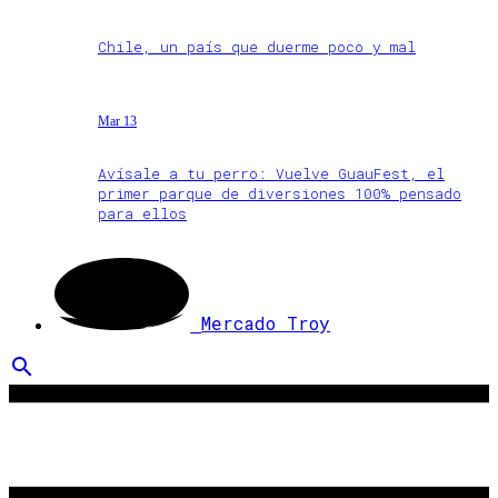
Chile, un país que duerme poco y mal
Mar 13
Avísale a tu perro: Vuelve GuauFest, el
primer parque de diversiones 100% pensado
para ellos
Mercado Troy
search