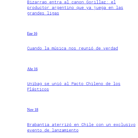
Bizarrap entra al canon Gorillaz: el
productor argentino que ya juega en las
grandes ligas
Ene 16
Cuando la música nos reunió de verdad
Abr 16
Unibag se unió al Pacto Chileno de los
Plásticos
Nov 18
Brabantia aterrizó en Chile con un exclusivo
evento de lanzamiento