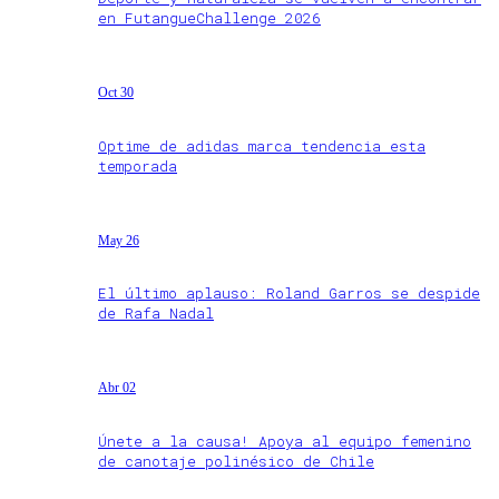
en FutangueChallenge 2026
Oct 30
Optime de adidas marca tendencia esta
temporada
May 26
El último aplauso: Roland Garros se despide
de Rafa Nadal
Abr 02
Únete a la causa! Apoya al equipo femenino
de canotaje polinésico de Chile