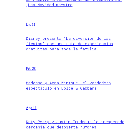
¡Una Navidad maestra
Dic 11
Disney presenta “La diversión de las
fiestas” con una ruta de experiencias
gratuitas para toda la familia
Feb 28
Madonna y Anna Wintour: el verdadero
espectáculo en Dolce & Gabbana
Ago 11
Katy Perry y Justin Trudeau: la inesperada
cercanía que despierta rumores