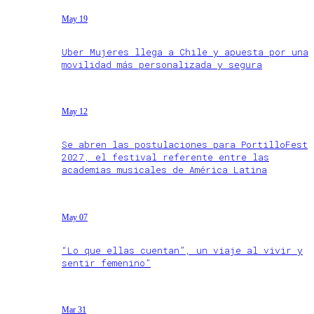
May 19
Uber Mujeres llega a Chile y apuesta por una
movilidad más personalizada y segura
May 12
Se abren las postulaciones para PortilloFest
2027, el festival referente entre las
academias musicales de América Latina
May 07
“Lo que ellas cuentan”, un viaje al vivir y
sentir femenino”
Mar 31