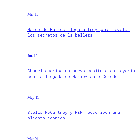
Mar 13
Marco de Barros llega a Troy para revelar
los secretos de la belleza
Jun 10
Chanel escribe un nuevo capítulo en joyería
con la llegada de Marie-Laure Cérède
May 11
Stella McCartney y H&M reescriben una
alianza icónica
Mar 04