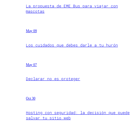
La propuesta de EME Bus para viajar con
mascotas
May 09
Los cuidados que debes darle a tu hurón
May 07
Declarar no es proteger
Oct 30
Hosting con seguridad: la decisión que puede
salvar tu sitio web