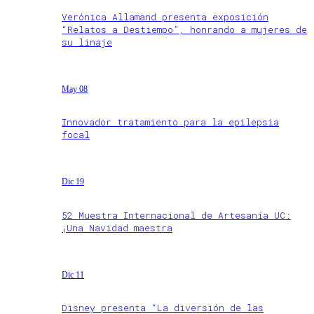
Verónica Allamand presenta exposición
“Relatos a Destiempo”, honrando a mujeres de
su linaje
May 08
Innovador tratamiento para la epilepsia
focal
Dic 19
52 Muestra Internacional de Artesanía UC:
¡Una Navidad maestra
Dic 11
Disney presenta “La diversión de las