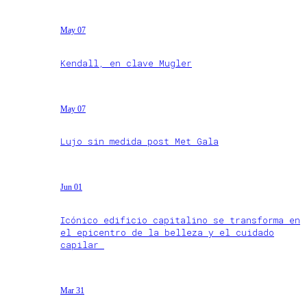
May 07
Kendall, en clave Mugler
May 07
Lujo sin medida post Met Gala
Jun 01
Icónico edificio capitalino se transforma en
el epicentro de la belleza y el cuidado
capilar
Mar 31