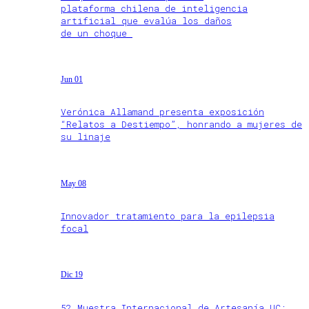
plataforma chilena de inteligencia
artificial que evalúa los daños
de un choque
Jun 01
Verónica Allamand presenta exposición
“Relatos a Destiempo”, honrando a mujeres de
su linaje
May 08
Innovador tratamiento para la epilepsia
focal
Dic 19
52 Muestra Internacional de Artesanía UC: