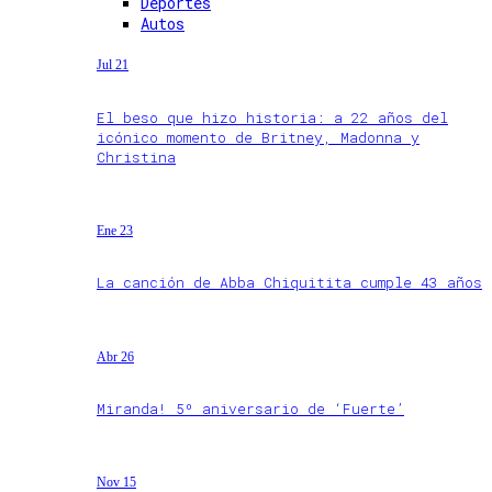
Deportes
Autos
Jul 21
El beso que hizo historia: a 22 años del
icónico momento de Britney, Madonna y
Christina
Ene 23
La canción de Abba Chiquitita cumple 43 años
Abr 26
Miranda! 5º aniversario de ‘Fuerte’
Nov 15