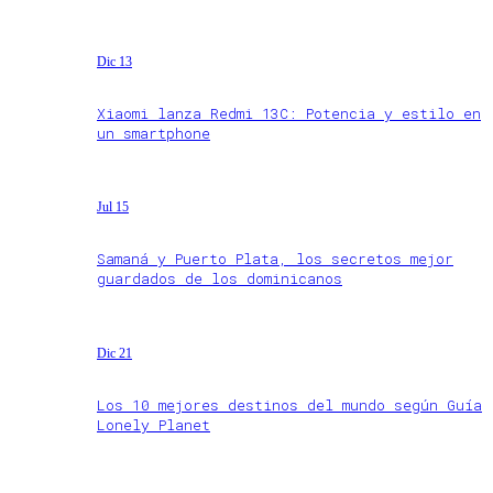
Dic 13
Xiaomi lanza Redmi 13C: Potencia y estilo en
un smartphone
Jul 15
Samaná y Puerto Plata, los secretos mejor
guardados de los dominicanos
Dic 21
Los 10 mejores destinos del mundo según Guía
Lonely Planet