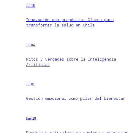
Jul 18
Innovación con propósito: Claves para
transformar la salud en Chile
Jul 04
Mitos y verdades sobre la Inteligencia
Artificial
Jul 01
Gestión emocional como pilar del bienestar
Ene 28
Deporte y naturaleza se vuelven a encontrar