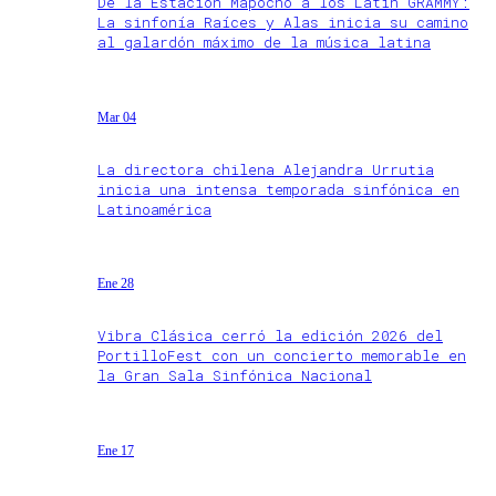
De la Estación Mapocho a los Latin GRAMMY:
La sinfonía Raíces y Alas inicia su camino
al galardón máximo de la música latina
Mar 04
La directora chilena Alejandra Urrutia
inicia una intensa temporada sinfónica en
Latinoamérica
Ene 28
Vibra Clásica cerró la edición 2026 del
PortilloFest con un concierto memorable en
la Gran Sala Sinfónica Nacional
Ene 17