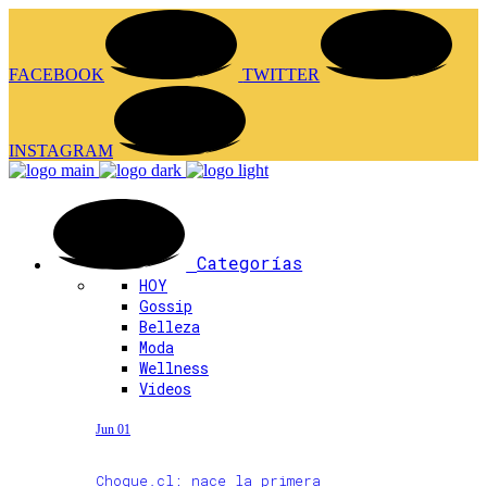
FACEBOOK
TWITTER
INSTAGRAM
Categorías
HOY
Gossip
Belleza
Moda
Wellness
Videos
Jun 01
Choque.cl: nace la primera