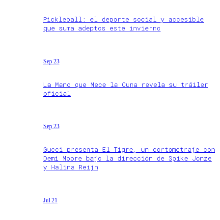
Pickleball: el deporte social y accesible
que suma adeptos este invierno
Sep 23
La Mano que Mece la Cuna revela su tráiler
oficial
Sep 23
Gucci presenta El Tigre, un cortometraje con
Demi Moore bajo la dirección de Spike Jonze
y Halina Reijn
Jul 21