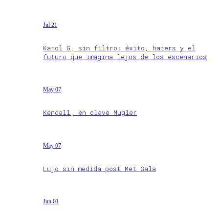
Jul 21
Karol G, sin filtro: éxito, haters y el
futuro que imagina lejos de los escenarios
May 07
Kendall, en clave Mugler
May 07
Lujo sin medida post Met Gala
Jun 01