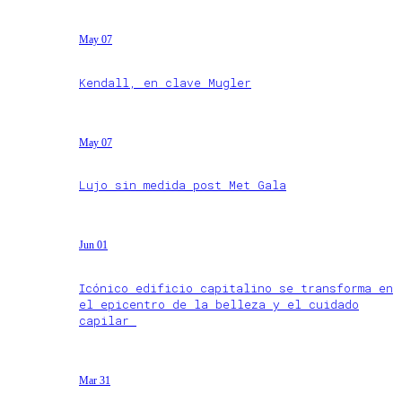
May 07
Kendall, en clave Mugler
May 07
Lujo sin medida post Met Gala
Jun 01
Icónico edificio capitalino se transforma en
el epicentro de la belleza y el cuidado
capilar
Mar 31