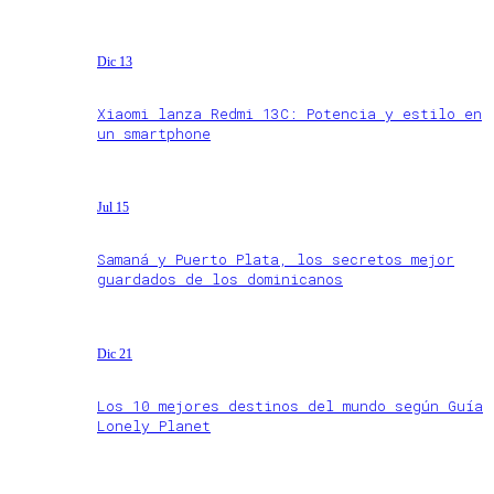
Dic 13
Xiaomi lanza Redmi 13C: Potencia y estilo en
un smartphone
Jul 15
Samaná y Puerto Plata, los secretos mejor
guardados de los dominicanos
Dic 21
Los 10 mejores destinos del mundo según Guía
Lonely Planet