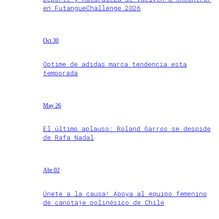
en FutangueChallenge 2026
Oct 30
Optime de adidas marca tendencia esta
temporada
May 26
El último aplauso: Roland Garros se despide
de Rafa Nadal
Abr 02
Únete a la causa! Apoya al equipo femenino
de canotaje polinésico de Chile