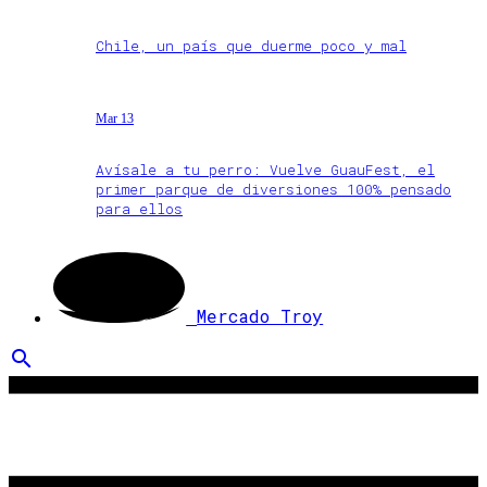
Chile, un país que duerme poco y mal
Mar 13
Avísale a tu perro: Vuelve GuauFest, el
primer parque de diversiones 100% pensado
para ellos
Mercado Troy
search