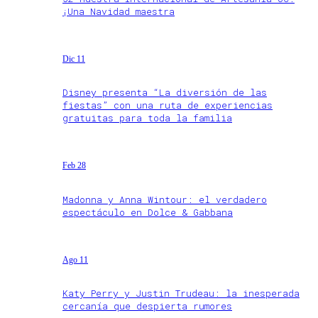
¡Una Navidad maestra
Dic 11
Disney presenta “La diversión de las
fiestas” con una ruta de experiencias
gratuitas para toda la familia
Feb 28
Madonna y Anna Wintour: el verdadero
espectáculo en Dolce & Gabbana
Ago 11
Katy Perry y Justin Trudeau: la inesperada
cercanía que despierta rumores