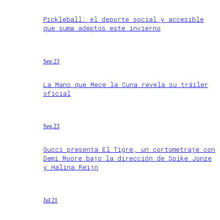
Pickleball: el deporte social y accesible
que suma adeptos este invierno
Sep 23
La Mano que Mece la Cuna revela su tráiler
oficial
Sep 23
Gucci presenta El Tigre, un cortometraje con
Demi Moore bajo la dirección de Spike Jonze
y Halina Reijn
Jul 21