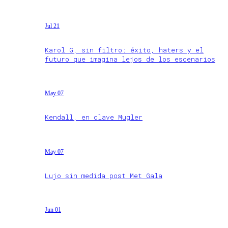
Jul 21
Karol G, sin filtro: éxito, haters y el
futuro que imagina lejos de los escenarios
May 07
Kendall, en clave Mugler
May 07
Lujo sin medida post Met Gala
Jun 01