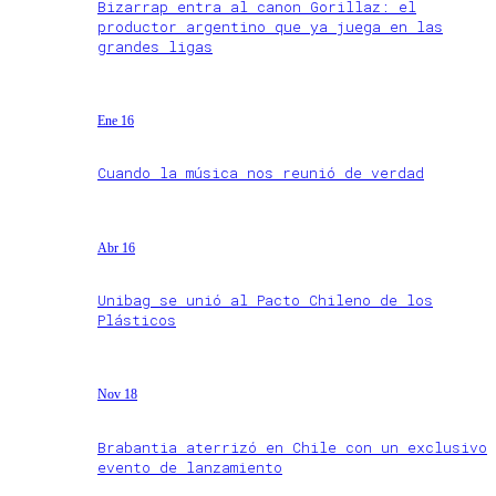
Bizarrap entra al canon Gorillaz: el
productor argentino que ya juega en las
grandes ligas
Ene 16
Cuando la música nos reunió de verdad
Abr 16
Unibag se unió al Pacto Chileno de los
Plásticos
Nov 18
Brabantia aterrizó en Chile con un exclusivo
evento de lanzamiento