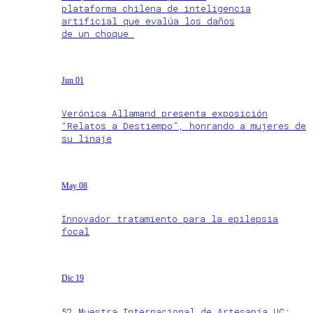
plataforma chilena de inteligencia
artificial que evalúa los daños
de un choque
Jun 01
Verónica Allamand presenta exposición
“Relatos a Destiempo”, honrando a mujeres de
su linaje
May 08
Innovador tratamiento para la epilepsia
focal
Dic 19
52 Muestra Internacional de Artesanía UC: