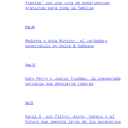
fiestas” con una ruta de experiencias
gratuitas para toda la familia
Feb 28
Madonna y Anna Wintour: el verdadero
espectáculo en Dolce & Gabbana
Ago 11
Katy Perry y Justin Trudeau: la inesperada
cercanía que despierta rumores
Jul 21
Karol G, sin filtro: éxito, haters y el
futuro que imagina lejos de los escenarios