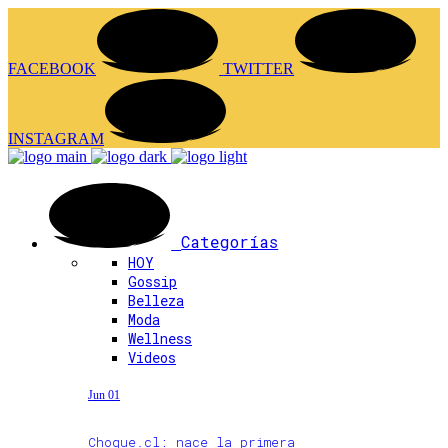
FACEBOOK
TWITTER
INSTAGRAM
Categorías
HOY
Gossip
Belleza
Moda
Wellness
Videos
Jun 01
Choque.cl: nace la primera