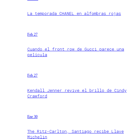
La temporada CHANEL en alfombras rojas
Feb 27
Cuando el front row de Gucci parece una
película
Feb 27
Kendall Jenner revive el brillo de Cindy
Crawford
Ene 30
The Ritz-Carlton, Santiago recibe Llave
Michelin