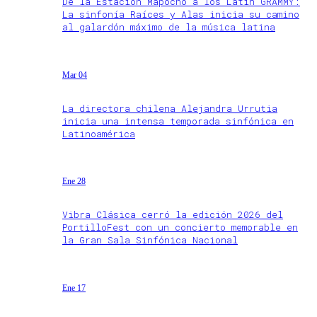
De la Estación Mapocho a los Latin GRAMMY:
La sinfonía Raíces y Alas inicia su camino
al galardón máximo de la música latina
Mar 04
La directora chilena Alejandra Urrutia
inicia una intensa temporada sinfónica en
Latinoamérica
Ene 28
Vibra Clásica cerró la edición 2026 del
PortilloFest con un concierto memorable en
la Gran Sala Sinfónica Nacional
Ene 17