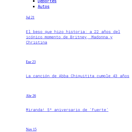
Deportes
Autos
Jul 21
El beso que hizo historia: a 22 años del
icónico momento de Britney, Madonna y
Christina
Ene 23
La canción de Abba Chiquitita cumple 43 años
Abr 26
Miranda! 5º aniversario de ‘Fuerte’
Nov 15