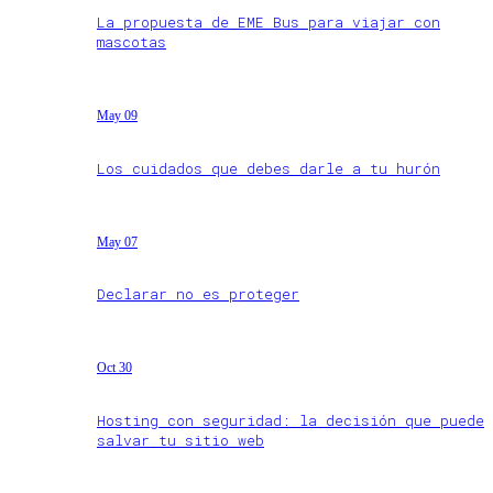
La propuesta de EME Bus para viajar con
mascotas
May 09
Los cuidados que debes darle a tu hurón
May 07
Declarar no es proteger
Oct 30
Hosting con seguridad: la decisión que puede
salvar tu sitio web