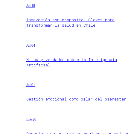
Jul 18
Innovación con propósito: Claves para
transformar la salud en Chile
Jul 04
Mitos y verdades sobre la Inteligencia
Artificial
Jul 01
Gestión emocional como pilar del bienestar
Ene 28
Deporte y naturaleza se vuelven a encontrar