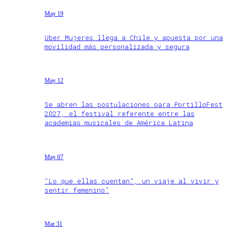
May 19
Uber Mujeres llega a Chile y apuesta por una
movilidad más personalizada y segura
May 12
Se abren las postulaciones para PortilloFest
2027, el festival referente entre las
academias musicales de América Latina
May 07
“Lo que ellas cuentan”, un viaje al vivir y
sentir femenino”
Mar 31