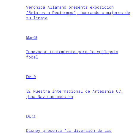
Verónica Allamand presenta exposición
“Relatos a Destiempo”, honrando a mujeres de
su linaje
May 08
Innovador tratamiento para la epilepsia
focal
Dic 19
52 Muestra Internacional de Artesanía UC:
¡Una Navidad maestra
Dic 11
Disney presenta “La diversión de las