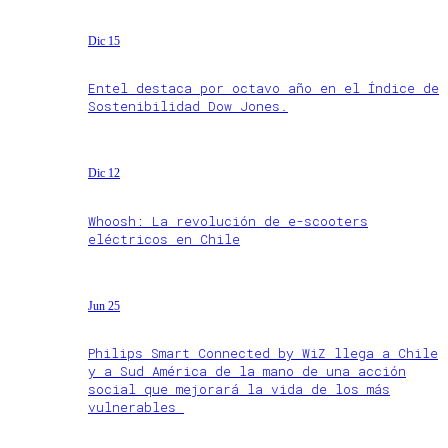
Dic 15
Entel destaca por octavo año en el Índice de
Sostenibilidad Dow Jones.
Dic 12
Whoosh: La revolución de e-scooters
eléctricos en Chile
Jun 25
Philips Smart Connected by WiZ llega a Chile
y a Sud América de la mano de una acción
social que mejorará la vida de los más
vulnerables