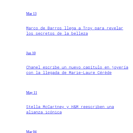
Mar 13
Marco de Barros llega a Troy para revelar
los secretos de la belleza
Jun 10
Chanel escribe un nuevo capítulo en joyería
con la llegada de Marie-Laure Cérède
May 11
Stella McCartney y H&M reescriben una
alianza icónica
Mar 04