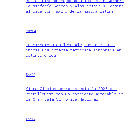
De la Estación Mapocho a los Latin GRAMMY:
La sinfonía Raíces y Alas inicia su camino
al galardón máximo de la música latina
Mar 04
La directora chilena Alejandra Urrutia
inicia una intensa temporada sinfónica en
Latinoamérica
Ene 28
Vibra Clásica cerró la edición 2026 del
PortilloFest con un concierto memorable en
la Gran Sala Sinfónica Nacional
Ene 17