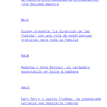
¡Una Navidad maestra
Dic 11
Disney presenta “La diversión de las
fiestas” con una ruta de experiencias
gratuitas para toda la familia
Feb 28
Madonna y Anna Wintour: el verdadero
espectáculo en Dolce & Gabbana
Ago 11
Katy Perry y Justin Trudeau: la inesperada
cercanía que despierta rumores