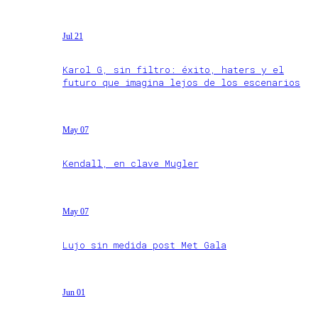
Jul 21
Karol G, sin filtro: éxito, haters y el
futuro que imagina lejos de los escenarios
May 07
Kendall, en clave Mugler
May 07
Lujo sin medida post Met Gala
Jun 01