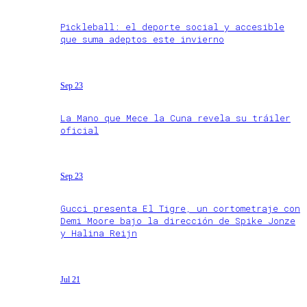
Pickleball: el deporte social y accesible
que suma adeptos este invierno
Sep 23
La Mano que Mece la Cuna revela su tráiler
oficial
Sep 23
Gucci presenta El Tigre, un cortometraje con
Demi Moore bajo la dirección de Spike Jonze
y Halina Reijn
Jul 21