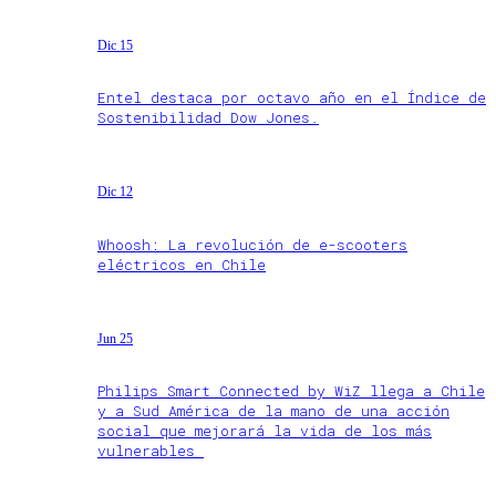
Dic 15
Entel destaca por octavo año en el Índice de
Sostenibilidad Dow Jones.
Dic 12
Whoosh: La revolución de e-scooters
eléctricos en Chile
Jun 25
Philips Smart Connected by WiZ llega a Chile
y a Sud América de la mano de una acción
social que mejorará la vida de los más
vulnerables