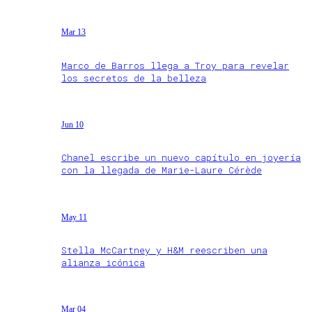
Mar 13
Marco de Barros llega a Troy para revelar
los secretos de la belleza
Jun 10
Chanel escribe un nuevo capítulo en joyería
con la llegada de Marie-Laure Cérède
May 11
Stella McCartney y H&M reescriben una
alianza icónica
Mar 04