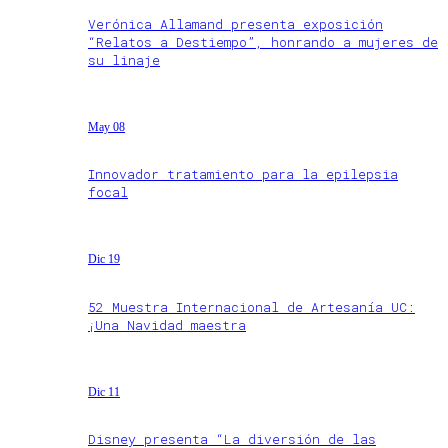
Verónica Allamand presenta exposición
“Relatos a Destiempo”, honrando a mujeres de
su linaje
May 08
Innovador tratamiento para la epilepsia
focal
Dic 19
52 Muestra Internacional de Artesanía UC:
¡Una Navidad maestra
Dic 11
Disney presenta “La diversión de las