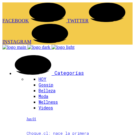
FACEBOOK
TWITTER
INSTAGRAM
Categorías
HOY
Gossip
Belleza
Moda
Wellness
Videos
Jun 01
Choque.cl: nace la primera