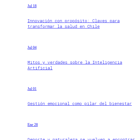
Jul 18
Innovación con propósito: Claves para
transformar la salud en Chile
Jul 04
Mitos y verdades sobre la Inteligencia
Artificial
Jul 01
Gestión emocional como pilar del bienestar
Ene 28
Deporte y naturaleza se vuelven a encontrar