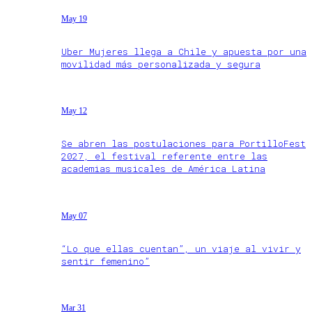
May 19
Uber Mujeres llega a Chile y apuesta por una
movilidad más personalizada y segura
May 12
Se abren las postulaciones para PortilloFest
2027, el festival referente entre las
academias musicales de América Latina
May 07
“Lo que ellas cuentan”, un viaje al vivir y
sentir femenino”
Mar 31