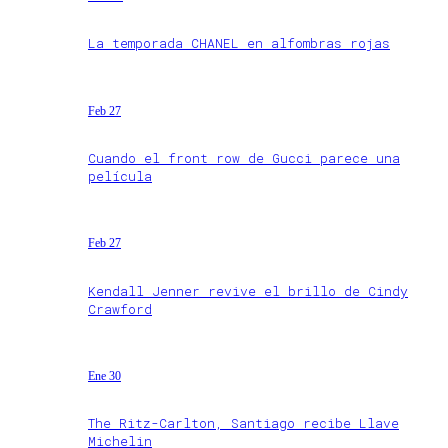
La temporada CHANEL en alfombras rojas
Feb 27
Cuando el front row de Gucci parece una
película
Feb 27
Kendall Jenner revive el brillo de Cindy
Crawford
Ene 30
The Ritz-Carlton, Santiago recibe Llave
Michelin