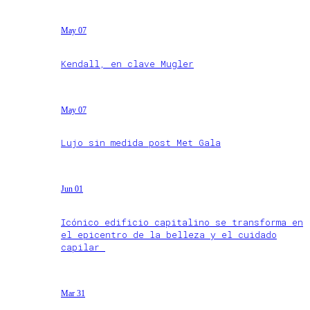
May 07
Kendall, en clave Mugler
May 07
Lujo sin medida post Met Gala
Jun 01
Icónico edificio capitalino se transforma en
el epicentro de la belleza y el cuidado
capilar
Mar 31