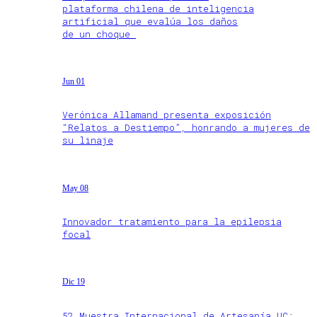
plataforma chilena de inteligencia
artificial que evalúa los daños
de un choque
Jun 01
Verónica Allamand presenta exposición
“Relatos a Destiempo”, honrando a mujeres de
su linaje
May 08
Innovador tratamiento para la epilepsia
focal
Dic 19
52 Muestra Internacional de Artesanía UC: