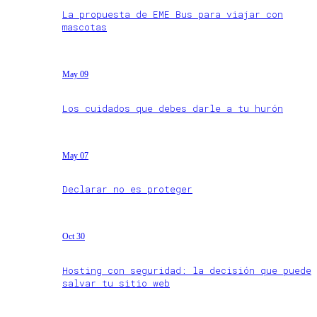
La propuesta de EME Bus para viajar con
mascotas
May 09
Los cuidados que debes darle a tu hurón
May 07
Declarar no es proteger
Oct 30
Hosting con seguridad: la decisión que puede
salvar tu sitio web