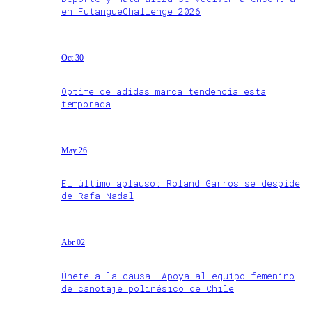
en FutangueChallenge 2026
Oct 30
Optime de adidas marca tendencia esta
temporada
May 26
El último aplauso: Roland Garros se despide
de Rafa Nadal
Abr 02
Únete a la causa! Apoya al equipo femenino
de canotaje polinésico de Chile