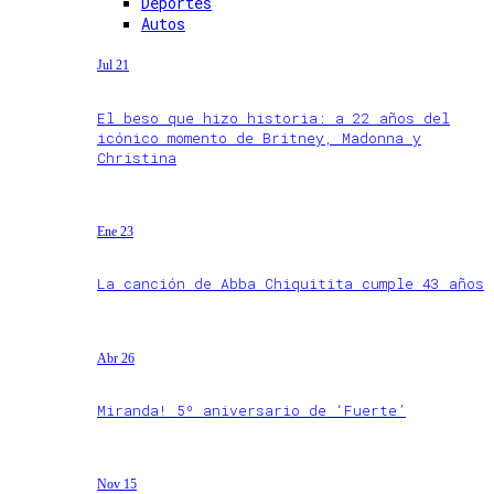
Deportes
Autos
Jul 21
El beso que hizo historia: a 22 años del
icónico momento de Britney, Madonna y
Christina
Ene 23
La canción de Abba Chiquitita cumple 43 años
Abr 26
Miranda! 5º aniversario de ‘Fuerte’
Nov 15