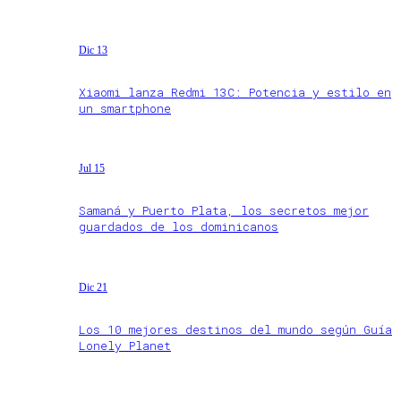
Dic 13
Xiaomi lanza Redmi 13C: Potencia y estilo en
un smartphone
Jul 15
Samaná y Puerto Plata, los secretos mejor
guardados de los dominicanos
Dic 21
Los 10 mejores destinos del mundo según Guía
Lonely Planet