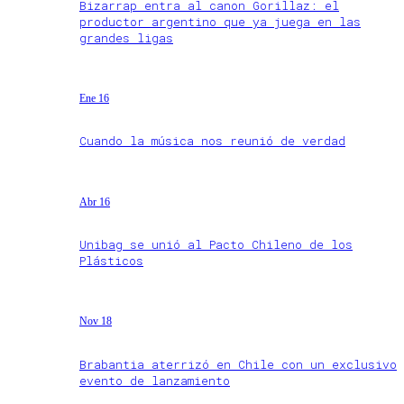
Bizarrap entra al canon Gorillaz: el
productor argentino que ya juega en las
grandes ligas
Ene 16
Cuando la música nos reunió de verdad
Abr 16
Unibag se unió al Pacto Chileno de los
Plásticos
Nov 18
Brabantia aterrizó en Chile con un exclusivo
evento de lanzamiento