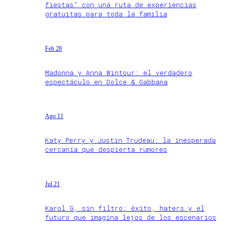
fiestas” con una ruta de experiencias
gratuitas para toda la familia
Feb 28
Madonna y Anna Wintour: el verdadero
espectáculo en Dolce & Gabbana
Ago 11
Katy Perry y Justin Trudeau: la inesperada
cercanía que despierta rumores
Jul 21
Karol G, sin filtro: éxito, haters y el
futuro que imagina lejos de los escenarios