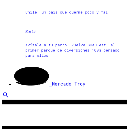
Chile, un país que duerme poco y mal
Mar 13
Avísale a tu perro: Vuelve GuauFest, el
primer parque de diversiones 100% pensado
para ellos
Mercado Troy
search