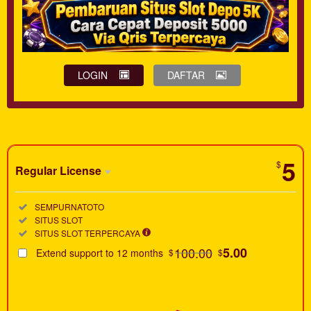
LOGIN
DAFTAR
Show More
5
$
Regular License
Regular
Included:
SEMPURNATOTO
License
Included:
SITUS SLOT
SELECTED
Included:
SITUS SLOT TERPERCAYA
88
$
100.00
5.00
Extend support to 12 months
$
$
Sempurnatoto
hadirkan
pembaruan
situs slot