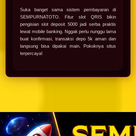
Suka banget sama sistem pembayaran di
SEMPURNATOTO. Fitur slot QRIS bikin
pengisian slot deposit 5000 jadi serba praktis
lewat mobile banking. Nggak perlu nunggu lama
buat konfirmasi, transaksi depo 5k aman dan
langsung bisa dipakai main. Pokoknya situs
terpercaya!