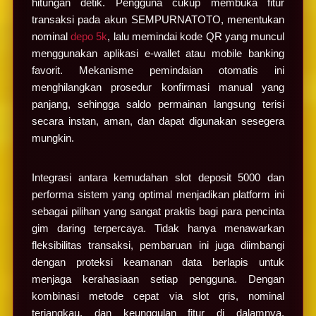
hitungan detik. Pengguna cukup membuka fitur
transaksi pada akun SEMPURNATOTO, menentukan
nominal
depo 5k
, lalu memindai kode QR yang muncul
menggunakan aplikasi e-wallet atau mobile banking
favorit. Mekanisme pemindaian otomatis ini
menghilangkan prosedur konfirmasi manual yang
panjang, sehingga saldo permainan langsung terisi
secara instan, aman, dan dapat digunakan sesegera
mungkin.
Integrasi antara kemudahan slot deposit 5000 dan
performa sistem yang optimal menjadikan platform ini
sebagai pilihan yang sangat praktis bagi para pencinta
gim daring terpercaya. Tidak hanya menawarkan
fleksibilitas transaksi, pembaruan ini juga diimbangi
dengan proteksi keamanan data berlapis untuk
menjaga kerahasiaan setiap pengguna. Dengan
kombinasi metode cepat via slot qris, nominal
terjangkau, dan keunggulan fitur di dalamnya,