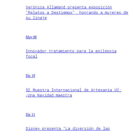
Verónica Allamand presenta exposición
“Relatos a Destiempo”, honrando a mujeres de
su linaje
May 08
Innovador tratamiento para la epilepsia
focal
Dic 19
52 Muestra Internacional de Artesanía UC:
¡Una Navidad maestra
Dic 11
Disney presenta “La diversión de las