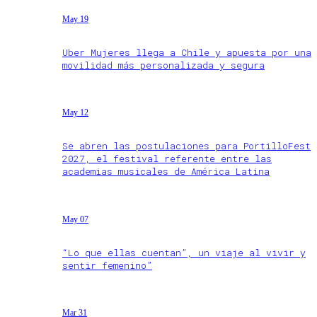
May 19
Uber Mujeres llega a Chile y apuesta por una
movilidad más personalizada y segura
May 12
Se abren las postulaciones para PortilloFest
2027, el festival referente entre las
academias musicales de América Latina
May 07
“Lo que ellas cuentan”, un viaje al vivir y
sentir femenino”
Mar 31