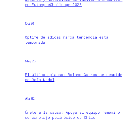
en FutangueChallenge 2026
Oct 30
Optime de adidas marca tendencia esta
temporada
May 26
El último aplauso: Roland Garros se despide
de Rafa Nadal
Abr 02
Únete a la causa! Apoya al equipo femenino
de canotaje polinésico de Chile