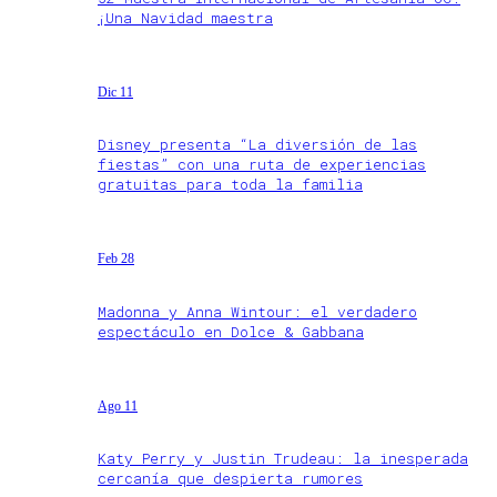
¡Una Navidad maestra
Dic 11
Disney presenta “La diversión de las
fiestas” con una ruta de experiencias
gratuitas para toda la familia
Feb 28
Madonna y Anna Wintour: el verdadero
espectáculo en Dolce & Gabbana
Ago 11
Katy Perry y Justin Trudeau: la inesperada
cercanía que despierta rumores