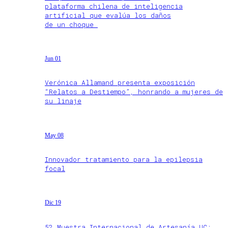
plataforma chilena de inteligencia
artificial que evalúa los daños
de un choque
Jun 01
Verónica Allamand presenta exposición
“Relatos a Destiempo”, honrando a mujeres de
su linaje
May 08
Innovador tratamiento para la epilepsia
focal
Dic 19
52 Muestra Internacional de Artesanía UC: