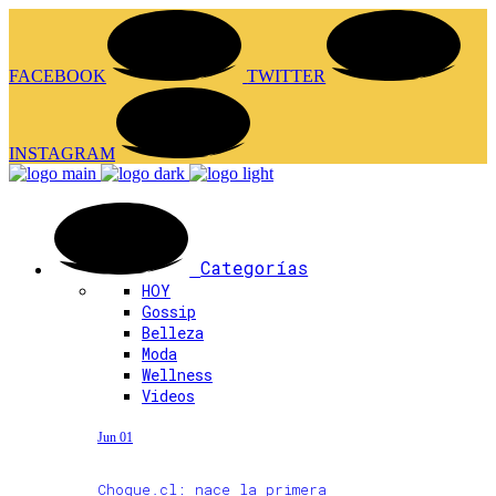
FACEBOOK
TWITTER
INSTAGRAM
Categorías
HOY
Gossip
Belleza
Moda
Wellness
Videos
Jun 01
Choque.cl: nace la primera