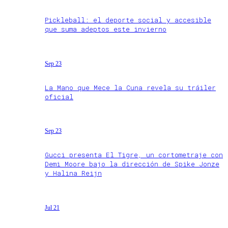
Pickleball: el deporte social y accesible
que suma adeptos este invierno
Sep 23
La Mano que Mece la Cuna revela su tráiler
oficial
Sep 23
Gucci presenta El Tigre, un cortometraje con
Demi Moore bajo la dirección de Spike Jonze
y Halina Reijn
Jul 21