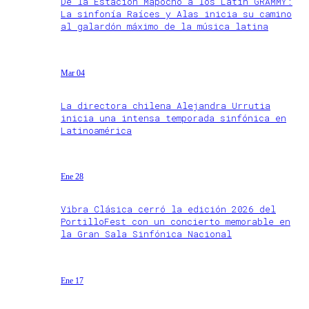
De la Estación Mapocho a los Latin GRAMMY:
La sinfonía Raíces y Alas inicia su camino
al galardón máximo de la música latina
Mar 04
La directora chilena Alejandra Urrutia
inicia una intensa temporada sinfónica en
Latinoamérica
Ene 28
Vibra Clásica cerró la edición 2026 del
PortilloFest con un concierto memorable en
la Gran Sala Sinfónica Nacional
Ene 17