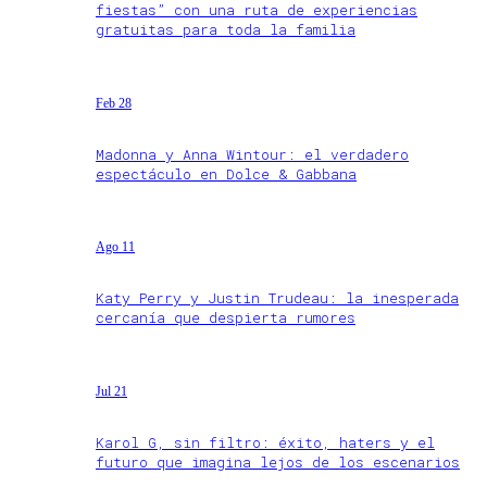
fiestas” con una ruta de experiencias
gratuitas para toda la familia
Feb 28
Madonna y Anna Wintour: el verdadero
espectáculo en Dolce & Gabbana
Ago 11
Katy Perry y Justin Trudeau: la inesperada
cercanía que despierta rumores
Jul 21
Karol G, sin filtro: éxito, haters y el
futuro que imagina lejos de los escenarios