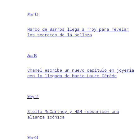
Mar 13
Marco de Barros llega a Troy para revelar
los secretos de la belleza
Jun 10
Chanel escribe un nuevo capítulo en joyería
con la llegada de Marie-Laure Cérède
May 11
Stella McCartney y H&M reescriben una
alianza icónica
Mar 04