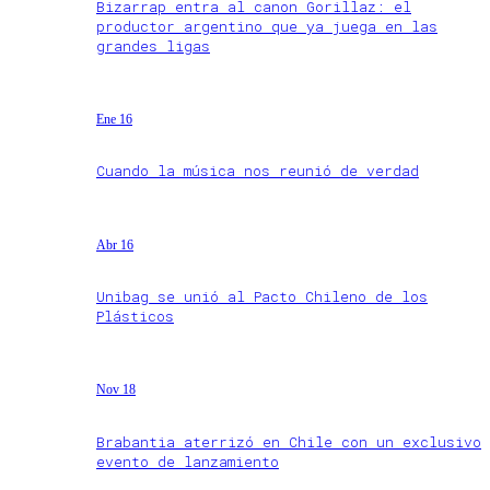
Bizarrap entra al canon Gorillaz: el
productor argentino que ya juega en las
grandes ligas
Ene 16
Cuando la música nos reunió de verdad
Abr 16
Unibag se unió al Pacto Chileno de los
Plásticos
Nov 18
Brabantia aterrizó en Chile con un exclusivo
evento de lanzamiento