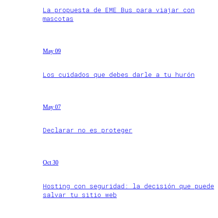
La propuesta de EME Bus para viajar con
mascotas
May 09
Los cuidados que debes darle a tu hurón
May 07
Declarar no es proteger
Oct 30
Hosting con seguridad: la decisión que puede
salvar tu sitio web