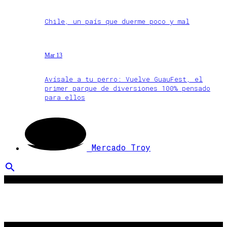
Chile, un país que duerme poco y mal
Mar 13
Avísale a tu perro: Vuelve GuauFest, el
primer parque de diversiones 100% pensado
para ellos
Mercado Troy
search