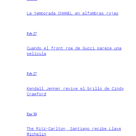
La temporada CHANEL en alfombras rojas
Feb 27
Cuando el front row de Gucci parece una
película
Feb 27
Kendall Jenner revive el brillo de Cindy
Crawford
Ene 30
The Ritz-Carlton, Santiago recibe Llave
Michelin