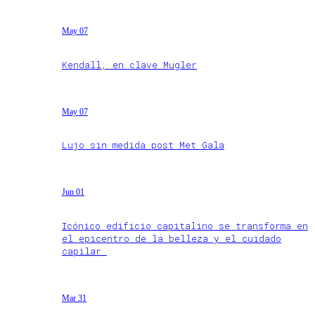
May 07
Kendall, en clave Mugler
May 07
Lujo sin medida post Met Gala
Jun 01
Icónico edificio capitalino se transforma en
el epicentro de la belleza y el cuidado
capilar
Mar 31