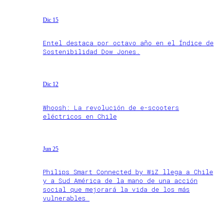
Dic 15
Entel destaca por octavo año en el Índice de
Sostenibilidad Dow Jones.
Dic 12
Whoosh: La revolución de e-scooters
eléctricos en Chile
Jun 25
Philips Smart Connected by WiZ llega a Chile
y a Sud América de la mano de una acción
social que mejorará la vida de los más
vulnerables