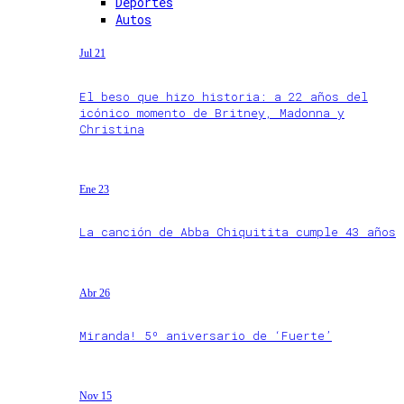
Deportes
Autos
Jul 21
El beso que hizo historia: a 22 años del
icónico momento de Britney, Madonna y
Christina
Ene 23
La canción de Abba Chiquitita cumple 43 años
Abr 26
Miranda! 5º aniversario de ‘Fuerte’
Nov 15