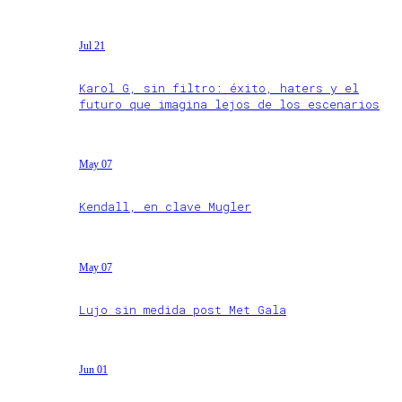
Jul 21
Karol G, sin filtro: éxito, haters y el
futuro que imagina lejos de los escenarios
May 07
Kendall, en clave Mugler
May 07
Lujo sin medida post Met Gala
Jun 01