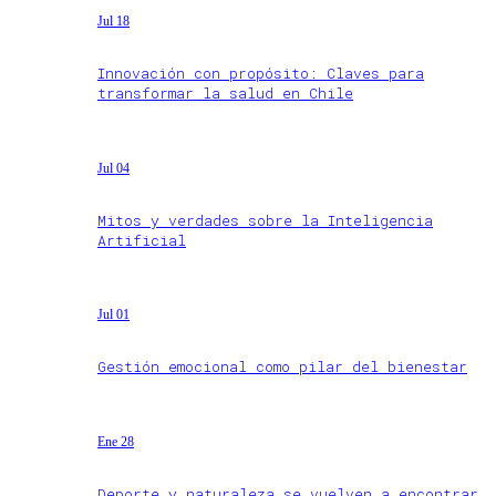
Jul 18
Innovación con propósito: Claves para
transformar la salud en Chile
Jul 04
Mitos y verdades sobre la Inteligencia
Artificial
Jul 01
Gestión emocional como pilar del bienestar
Ene 28
Deporte y naturaleza se vuelven a encontrar