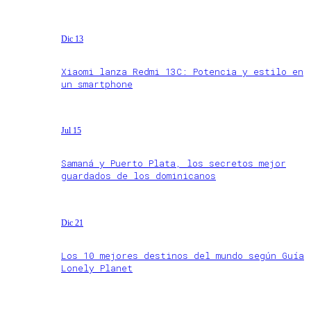
Dic 13
Xiaomi lanza Redmi 13C: Potencia y estilo en
un smartphone
Jul 15
Samaná y Puerto Plata, los secretos mejor
guardados de los dominicanos
Dic 21
Los 10 mejores destinos del mundo según Guía
Lonely Planet