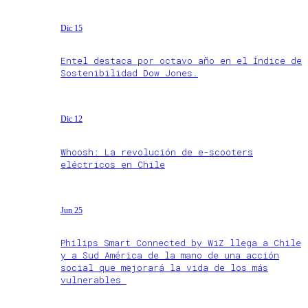
Dic 15
Entel destaca por octavo año en el Índice de
Sostenibilidad Dow Jones.
Dic 12
Whoosh: La revolución de e-scooters
eléctricos en Chile
Jun 25
Philips Smart Connected by WiZ llega a Chile
y a Sud América de la mano de una acción
social que mejorará la vida de los más
vulnerables