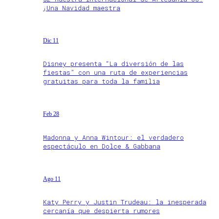
¡Una Navidad maestra
Dic 11
Disney presenta “La diversión de las
fiestas” con una ruta de experiencias
gratuitas para toda la familia
Feb 28
Madonna y Anna Wintour: el verdadero
espectáculo en Dolce & Gabbana
Ago 11
Katy Perry y Justin Trudeau: la inesperada
cercanía que despierta rumores