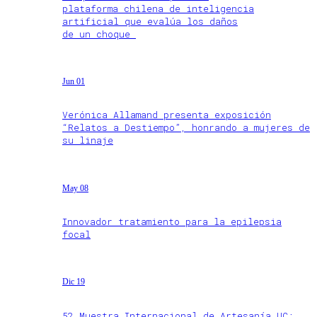
plataforma chilena de inteligencia
artificial que evalúa los daños
de un choque
Jun 01
Verónica Allamand presenta exposición
“Relatos a Destiempo”, honrando a mujeres de
su linaje
May 08
Innovador tratamiento para la epilepsia
focal
Dic 19
52 Muestra Internacional de Artesanía UC: