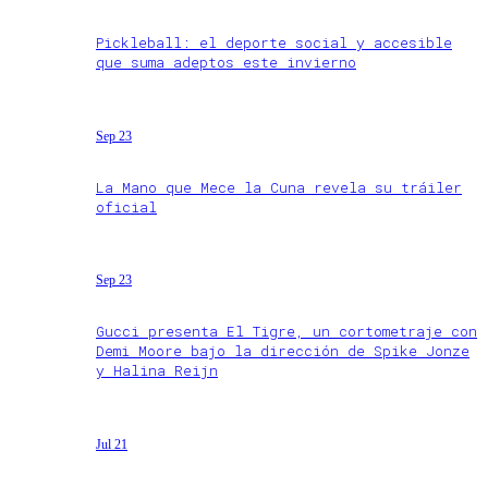
Pickleball: el deporte social y accesible
que suma adeptos este invierno
Sep 23
La Mano que Mece la Cuna revela su tráiler
oficial
Sep 23
Gucci presenta El Tigre, un cortometraje con
Demi Moore bajo la dirección de Spike Jonze
y Halina Reijn
Jul 21