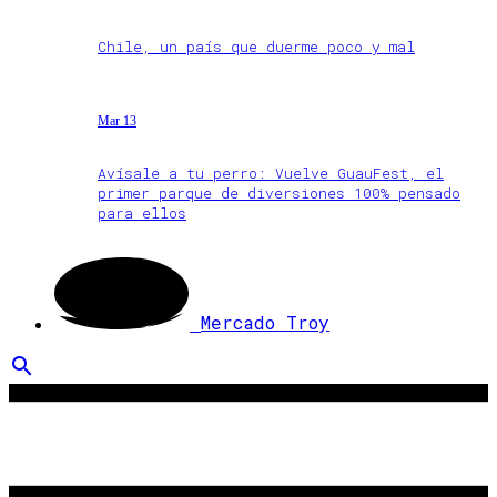
Chile, un país que duerme poco y mal
Mar 13
Avísale a tu perro: Vuelve GuauFest, el
primer parque de diversiones 100% pensado
para ellos
Mercado Troy
search