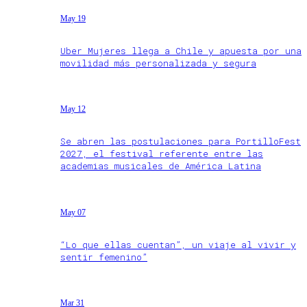
May 19
Uber Mujeres llega a Chile y apuesta por una
movilidad más personalizada y segura
May 12
Se abren las postulaciones para PortilloFest
2027, el festival referente entre las
academias musicales de América Latina
May 07
“Lo que ellas cuentan”, un viaje al vivir y
sentir femenino”
Mar 31