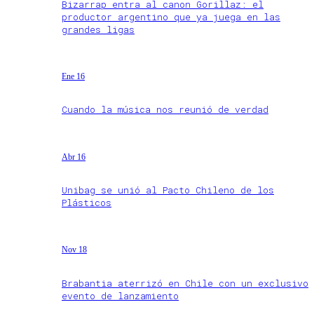
Bizarrap entra al canon Gorillaz: el
productor argentino que ya juega en las
grandes ligas
Ene 16
Cuando la música nos reunió de verdad
Abr 16
Unibag se unió al Pacto Chileno de los
Plásticos
Nov 18
Brabantia aterrizó en Chile con un exclusivo
evento de lanzamiento