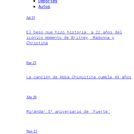
Deportes
Autos
Jul 21
El beso que hizo historia: a 22 años del
icónico momento de Britney, Madonna y
Christina
Ene 23
La canción de Abba Chiquitita cumple 43 años
Abr 26
Miranda! 5º aniversario de ‘Fuerte’
Nov 15