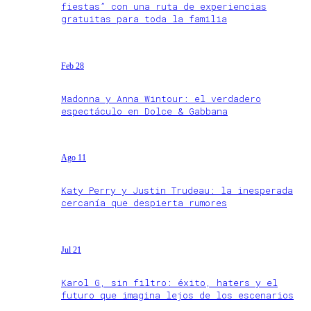
fiestas” con una ruta de experiencias
gratuitas para toda la familia
Feb 28
Madonna y Anna Wintour: el verdadero
espectáculo en Dolce & Gabbana
Ago 11
Katy Perry y Justin Trudeau: la inesperada
cercanía que despierta rumores
Jul 21
Karol G, sin filtro: éxito, haters y el
futuro que imagina lejos de los escenarios