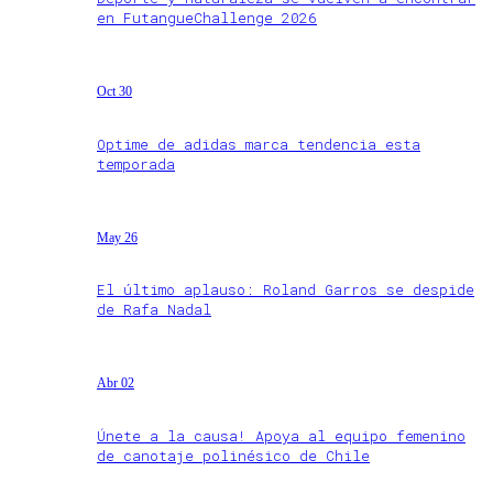
en FutangueChallenge 2026
Oct 30
Optime de adidas marca tendencia esta
temporada
May 26
El último aplauso: Roland Garros se despide
de Rafa Nadal
Abr 02
Únete a la causa! Apoya al equipo femenino
de canotaje polinésico de Chile