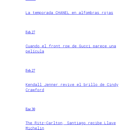
La temporada CHANEL en alfombras rojas
Feb 27
Cuando el front row de Gucci parece una
película
Feb 27
Kendall Jenner revive el brillo de Cindy
Crawford
Ene 30
The Ritz-Carlton, Santiago recibe Llave
Michelin