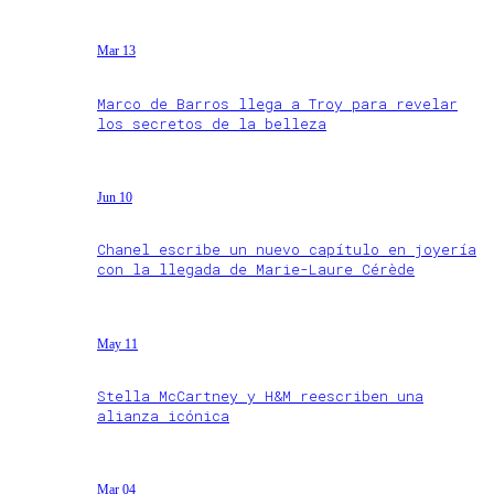
Mar 13
Marco de Barros llega a Troy para revelar
los secretos de la belleza
Jun 10
Chanel escribe un nuevo capítulo en joyería
con la llegada de Marie-Laure Cérède
May 11
Stella McCartney y H&M reescriben una
alianza icónica
Mar 04