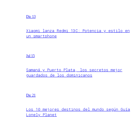
Dic 13
Xiaomi lanza Redmi 13C: Potencia y estilo en
un smartphone
Jul 15
Samaná y Puerto Plata, los secretos mejor
guardados de los dominicanos
Dic 21
Los 10 mejores destinos del mundo según Guía
Lonely Planet