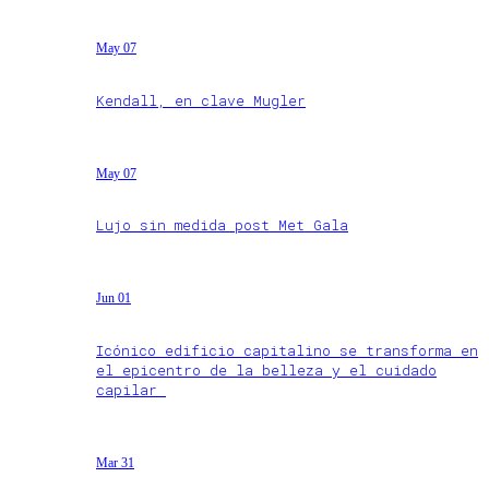
May 07
Kendall, en clave Mugler
May 07
Lujo sin medida post Met Gala
Jun 01
Icónico edificio capitalino se transforma en
el epicentro de la belleza y el cuidado
capilar
Mar 31