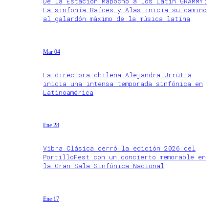
De la Estación Mapocho a los Latin GRAMMY:
La sinfonía Raíces y Alas inicia su camino
al galardón máximo de la música latina
Mar 04
La directora chilena Alejandra Urrutia
inicia una intensa temporada sinfónica en
Latinoamérica
Ene 28
Vibra Clásica cerró la edición 2026 del
PortilloFest con un concierto memorable en
la Gran Sala Sinfónica Nacional
Ene 17