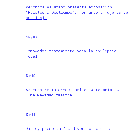
Verónica Allamand presenta exposición
“Relatos a Destiempo”, honrando a mujeres de
su linaje
May 08
Innovador tratamiento para la epilepsia
focal
Dic 19
52 Muestra Internacional de Artesanía UC:
¡Una Navidad maestra
Dic 11
Disney presenta “La diversión de las