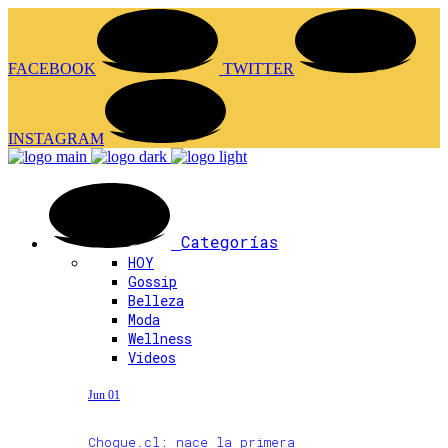
FACEBOOK
TWITTER
INSTAGRAM
Categorías
HOY
Gossip
Belleza
Moda
Wellness
Videos
Jun 01
Choque.cl: nace la primera