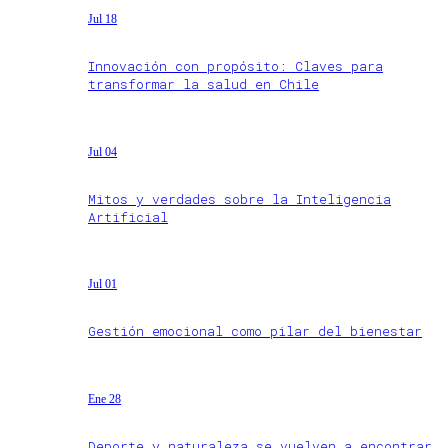
Jul 18
Innovación con propósito: Claves para
transformar la salud en Chile
Jul 04
Mitos y verdades sobre la Inteligencia
Artificial
Jul 01
Gestión emocional como pilar del bienestar
Ene 28
Deporte y naturaleza se vuelven a encontrar