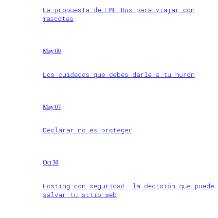
La propuesta de EME Bus para viajar con
mascotas
May 09
Los cuidados que debes darle a tu hurón
May 07
Declarar no es proteger
Oct 30
Hosting con seguridad: la decisión que puede
salvar tu sitio web