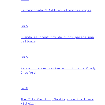
La temporada CHANEL en alfombras rojas
Feb 27
Cuando el front row de Gucci parece una
película
Feb 27
Kendall Jenner revive el brillo de Cindy
Crawford
Ene 30
The Ritz-Carlton, Santiago recibe Llave
Michelin