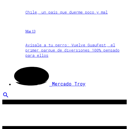
Chile, un país que duerme poco y mal
Mar 13
Avísale a tu perro: Vuelve GuauFest, el
primer parque de diversiones 100% pensado
para ellos
Mercado Troy
search