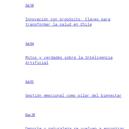
Jul 18
Innovación con propósito: Claves para
transformar la salud en Chile
Jul 04
Mitos y verdades sobre la Inteligencia
Artificial
Jul 01
Gestión emocional como pilar del bienestar
Ene 28
Deporte y naturaleza se vuelven a encontrar