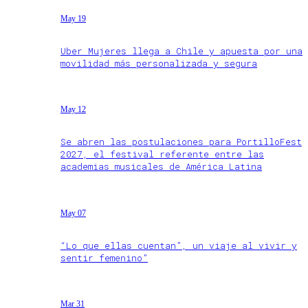
May 19
Uber Mujeres llega a Chile y apuesta por una
movilidad más personalizada y segura
May 12
Se abren las postulaciones para PortilloFest
2027, el festival referente entre las
academias musicales de América Latina
May 07
“Lo que ellas cuentan”, un viaje al vivir y
sentir femenino”
Mar 31