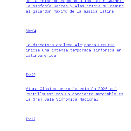
De la Estación Mapocho a los Latin GRAMMY:
La sinfonía Raíces y Alas inicia su camino
al galardón máximo de la música latina
Mar 04
La directora chilena Alejandra Urrutia
inicia una intensa temporada sinfónica en
Latinoamérica
Ene 28
Vibra Clásica cerró la edición 2026 del
PortilloFest con un concierto memorable en
la Gran Sala Sinfónica Nacional
Ene 17