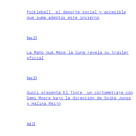
Pickleball: el deporte social y accesible
que suma adeptos este invierno
Sep 23
La Mano que Mece la Cuna revela su tráiler
oficial
Sep 23
Gucci presenta El Tigre, un cortometraje con
Demi Moore bajo la dirección de Spike Jonze
y Halina Reijn
Jul 21