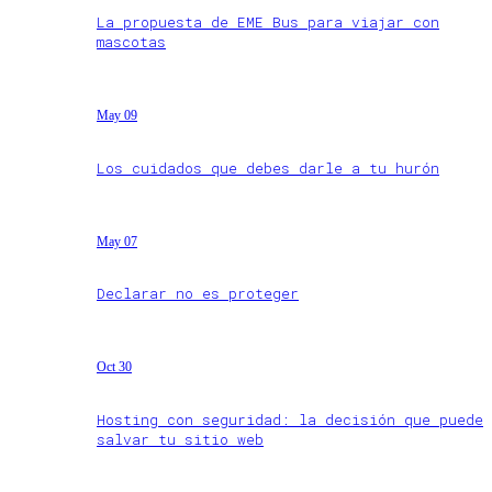
La propuesta de EME Bus para viajar con
mascotas
May 09
Los cuidados que debes darle a tu hurón
May 07
Declarar no es proteger
Oct 30
Hosting con seguridad: la decisión que puede
salvar tu sitio web