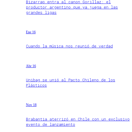
Bizarrap entra al canon Gorillaz: el
productor argentino que ya juega en las
grandes ligas
Ene 16
Cuando la música nos reunió de verdad
Abr 16
Unibag se unió al Pacto Chileno de los
Plásticos
Nov 18
Brabantia aterrizó en Chile con un exclusivo
evento de lanzamiento