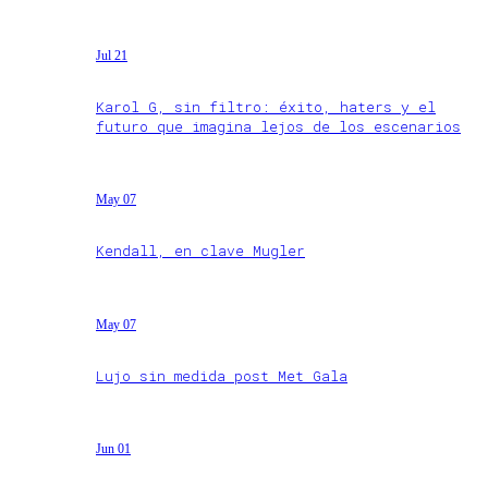
Jul 21
Karol G, sin filtro: éxito, haters y el
futuro que imagina lejos de los escenarios
May 07
Kendall, en clave Mugler
May 07
Lujo sin medida post Met Gala
Jun 01