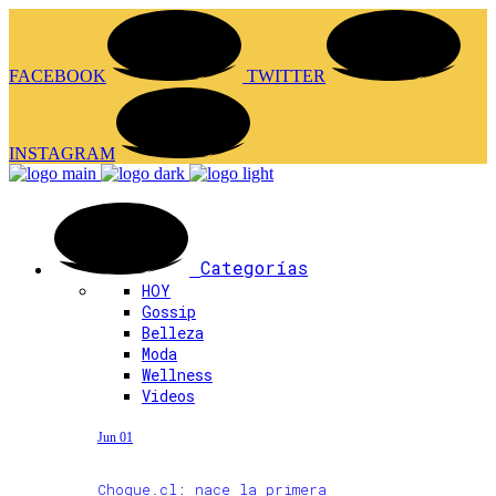
FACEBOOK
TWITTER
INSTAGRAM
Categorías
HOY
Gossip
Belleza
Moda
Wellness
Videos
Jun 01
Choque.cl: nace la primera