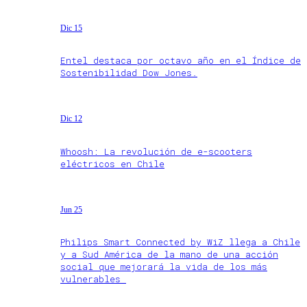
Dic 15
Entel destaca por octavo año en el Índice de
Sostenibilidad Dow Jones.
Dic 12
Whoosh: La revolución de e-scooters
eléctricos en Chile
Jun 25
Philips Smart Connected by WiZ llega a Chile
y a Sud América de la mano de una acción
social que mejorará la vida de los más
vulnerables