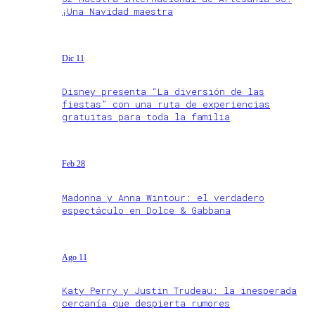
¡Una Navidad maestra
Dic 11
Disney presenta “La diversión de las
fiestas” con una ruta de experiencias
gratuitas para toda la familia
Feb 28
Madonna y Anna Wintour: el verdadero
espectáculo en Dolce & Gabbana
Ago 11
Katy Perry y Justin Trudeau: la inesperada
cercanía que despierta rumores