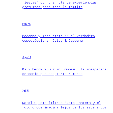
fiestas” con una ruta de experiencias
gratuitas para toda la familia
Feb 28
Madonna y Anna Wintour: el verdadero
espectáculo en Dolce & Gabbana
Ago 11
Katy Perry y Justin Trudeau: la inesperada
cercanía que despierta rumores
Jul 21
Karol G, sin filtro: éxito, haters y el
futuro que imagina lejos de los escenarios