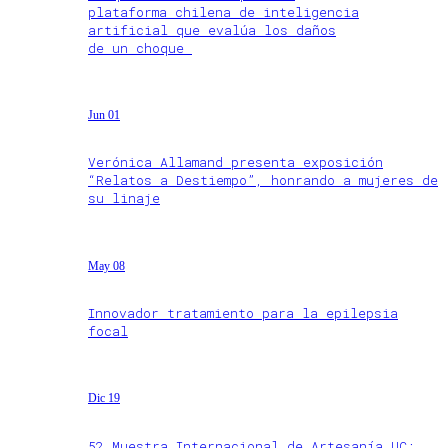
plataforma chilena de inteligencia
artificial que evalúa los daños
de un choque
Jun 01
Verónica Allamand presenta exposición
“Relatos a Destiempo”, honrando a mujeres de
su linaje
May 08
Innovador tratamiento para la epilepsia
focal
Dic 19
52 Muestra Internacional de Artesanía UC: