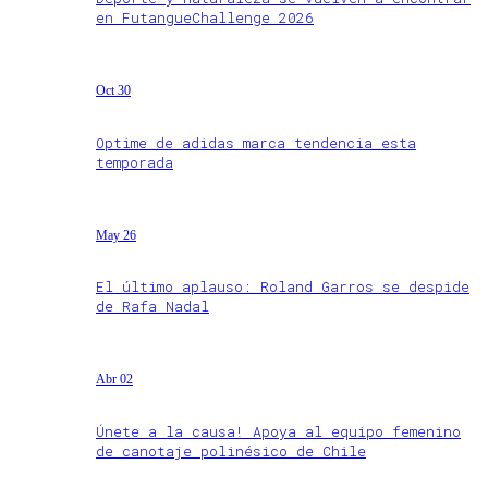
en FutangueChallenge 2026
Oct 30
Optime de adidas marca tendencia esta
temporada
May 26
El último aplauso: Roland Garros se despide
de Rafa Nadal
Abr 02
Únete a la causa! Apoya al equipo femenino
de canotaje polinésico de Chile