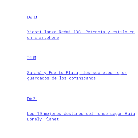
Dic 13
Xiaomi lanza Redmi 13C: Potencia y estilo en
un smartphone
Jul 15
Samaná y Puerto Plata, los secretos mejor
guardados de los dominicanos
Dic 21
Los 10 mejores destinos del mundo según Guía
Lonely Planet