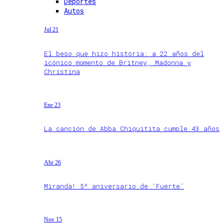
Deportes
Autos
Jul 21
El beso que hizo historia: a 22 años del
icónico momento de Britney, Madonna y
Christina
Ene 23
La canción de Abba Chiquitita cumple 43 años
Abr 26
Miranda! 5º aniversario de ‘Fuerte’
Nov 15