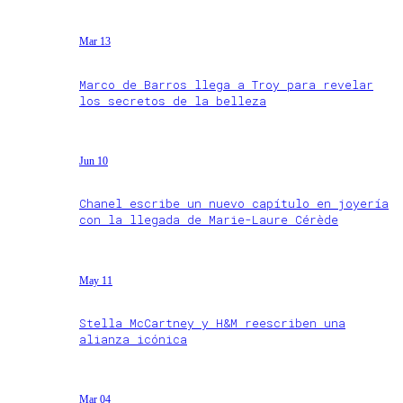
Mar 13
Marco de Barros llega a Troy para revelar
los secretos de la belleza
Jun 10
Chanel escribe un nuevo capítulo en joyería
con la llegada de Marie-Laure Cérède
May 11
Stella McCartney y H&M reescriben una
alianza icónica
Mar 04