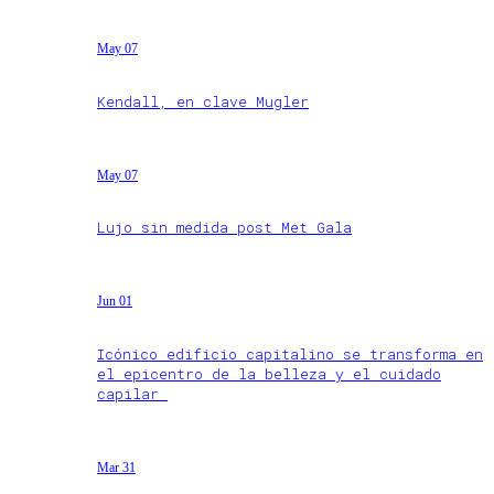
May 07
Kendall, en clave Mugler
May 07
Lujo sin medida post Met Gala
Jun 01
Icónico edificio capitalino se transforma en
el epicentro de la belleza y el cuidado
capilar
Mar 31