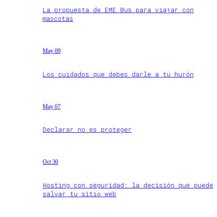
La propuesta de EME Bus para viajar con
mascotas
May 09
Los cuidados que debes darle a tu hurón
May 07
Declarar no es proteger
Oct 30
Hosting con seguridad: la decisión que puede
salvar tu sitio web