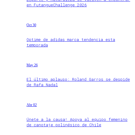
en FutangueChallenge 2026
Oct 30
Optime de adidas marca tendencia esta
temporada
May 26
El último aplauso: Roland Garros se despide
de Rafa Nadal
Abr 02
Únete a la causa! Apoya al equipo femenino
de canotaje polinésico de Chile