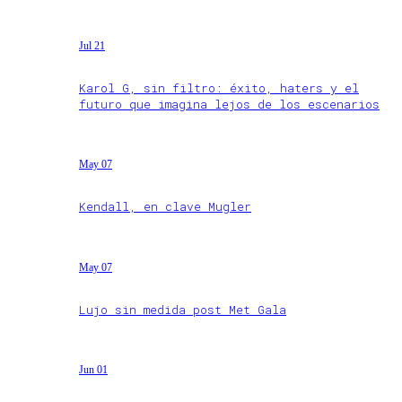
Jul 21
Karol G, sin filtro: éxito, haters y el
futuro que imagina lejos de los escenarios
May 07
Kendall, en clave Mugler
May 07
Lujo sin medida post Met Gala
Jun 01