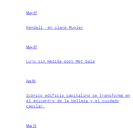
May 07
Kendall, en clave Mugler
May 07
Lujo sin medida post Met Gala
Jun 01
Icónico edificio capitalino se transforma en
el epicentro de la belleza y el cuidado
capilar
Mar 31