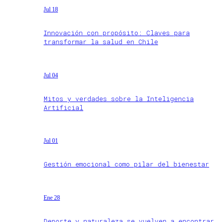
Jul 18
Innovación con propósito: Claves para
transformar la salud en Chile
Jul 04
Mitos y verdades sobre la Inteligencia
Artificial
Jul 01
Gestión emocional como pilar del bienestar
Ene 28
Deporte y naturaleza se vuelven a encontrar