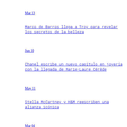
Mar 13
Marco de Barros llega a Troy para revelar
los secretos de la belleza
Jun 10
Chanel escribe un nuevo capítulo en joyería
con la llegada de Marie-Laure Cérède
May 11
Stella McCartney y H&M reescriben una
alianza icónica
Mar 04