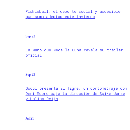
Pickleball: el deporte social y accesible
que suma adeptos este invierno
Sep 23
La Mano que Mece la Cuna revela su tráiler
oficial
Sep 23
Gucci presenta El Tigre, un cortometraje con
Demi Moore bajo la dirección de Spike Jonze
y Halina Reijn
Jul 21