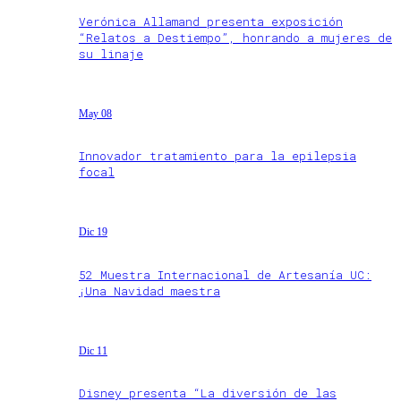
Verónica Allamand presenta exposición
“Relatos a Destiempo”, honrando a mujeres de
su linaje
May 08
Innovador tratamiento para la epilepsia
focal
Dic 19
52 Muestra Internacional de Artesanía UC:
¡Una Navidad maestra
Dic 11
Disney presenta “La diversión de las