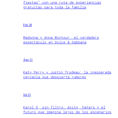
fiestas” con una ruta de experiencias
gratuitas para toda la familia
Feb 28
Madonna y Anna Wintour: el verdadero
espectáculo en Dolce & Gabbana
Ago 11
Katy Perry y Justin Trudeau: la inesperada
cercanía que despierta rumores
Jul 21
Karol G, sin filtro: éxito, haters y el
futuro que imagina lejos de los escenarios