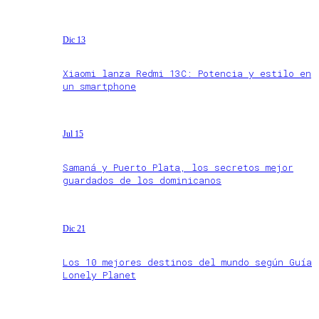
Dic 13
Xiaomi lanza Redmi 13C: Potencia y estilo en
un smartphone
Jul 15
Samaná y Puerto Plata, los secretos mejor
guardados de los dominicanos
Dic 21
Los 10 mejores destinos del mundo según Guía
Lonely Planet