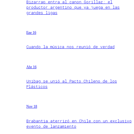
Bizarrap entra al canon Gorillaz: el
productor argentino que ya juega en las
grandes ligas
Ene 16
Cuando la música nos reunió de verdad
Abr 16
Unibag se unió al Pacto Chileno de los
Plásticos
Nov 18
Brabantia aterrizó en Chile con un exclusivo
evento de lanzamiento