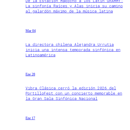
De la Estación Mapocho a los Latin GRAMMY:
La sinfonía Raíces y Alas inicia su camino
al galardón máximo de la música latina
Mar 04
La directora chilena Alejandra Urrutia
inicia una intensa temporada sinfónica en
Latinoamérica
Ene 28
Vibra Clásica cerró la edición 2026 del
PortilloFest con un concierto memorable en
la Gran Sala Sinfónica Nacional
Ene 17