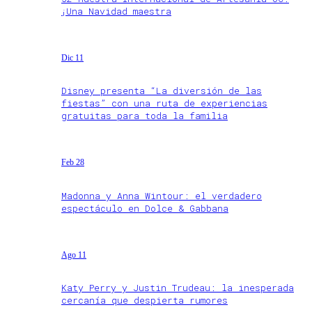
¡Una Navidad maestra
Dic 11
Disney presenta “La diversión de las
fiestas” con una ruta de experiencias
gratuitas para toda la familia
Feb 28
Madonna y Anna Wintour: el verdadero
espectáculo en Dolce & Gabbana
Ago 11
Katy Perry y Justin Trudeau: la inesperada
cercanía que despierta rumores