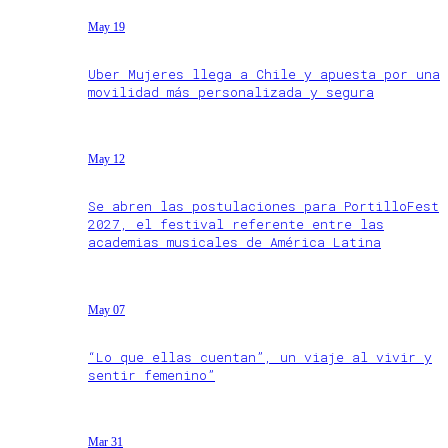
May 19
Uber Mujeres llega a Chile y apuesta por una
movilidad más personalizada y segura
May 12
Se abren las postulaciones para PortilloFest
2027, el festival referente entre las
academias musicales de América Latina
May 07
“Lo que ellas cuentan”, un viaje al vivir y
sentir femenino”
Mar 31