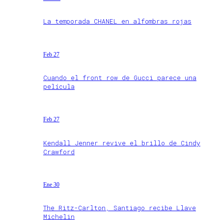
La temporada CHANEL en alfombras rojas
Feb 27
Cuando el front row de Gucci parece una
película
Feb 27
Kendall Jenner revive el brillo de Cindy
Crawford
Ene 30
The Ritz-Carlton, Santiago recibe Llave
Michelin