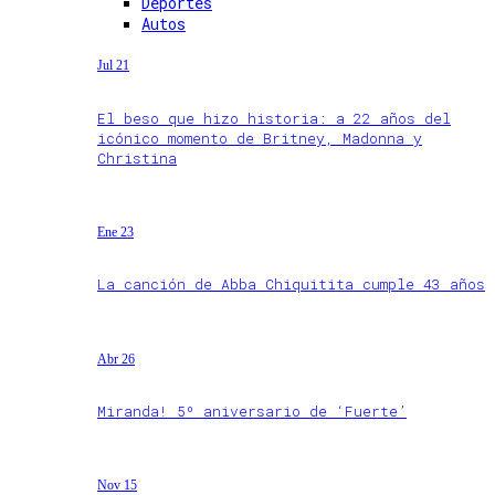
Deportes
Autos
Jul 21
El beso que hizo historia: a 22 años del
icónico momento de Britney, Madonna y
Christina
Ene 23
La canción de Abba Chiquitita cumple 43 años
Abr 26
Miranda! 5º aniversario de ‘Fuerte’
Nov 15