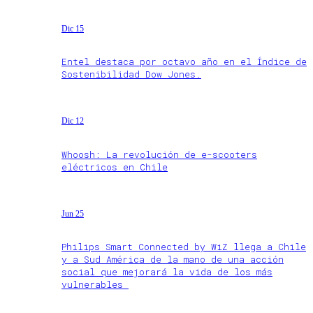
Dic 15
Entel destaca por octavo año en el Índice de
Sostenibilidad Dow Jones.
Dic 12
Whoosh: La revolución de e-scooters
eléctricos en Chile
Jun 25
Philips Smart Connected by WiZ llega a Chile
y a Sud América de la mano de una acción
social que mejorará la vida de los más
vulnerables