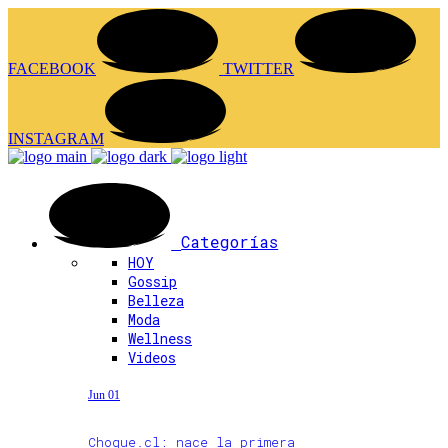
FACEBOOK
TWITTER
INSTAGRAM
Categorías
HOY
Gossip
Belleza
Moda
Wellness
Videos
Jun 01
Choque.cl: nace la primera