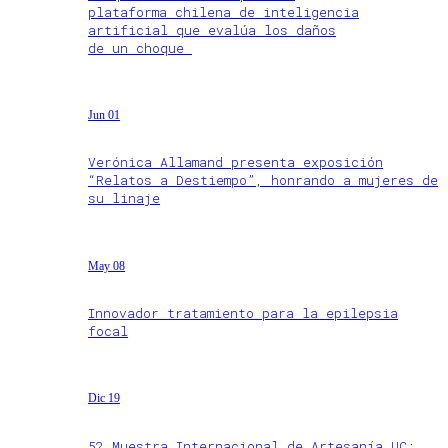
plataforma chilena de inteligencia
artificial que evalúa los daños
de un choque
Jun 01
Verónica Allamand presenta exposición
“Relatos a Destiempo”, honrando a mujeres de
su linaje
May 08
Innovador tratamiento para la epilepsia
focal
Dic 19
52 Muestra Internacional de Artesanía UC: