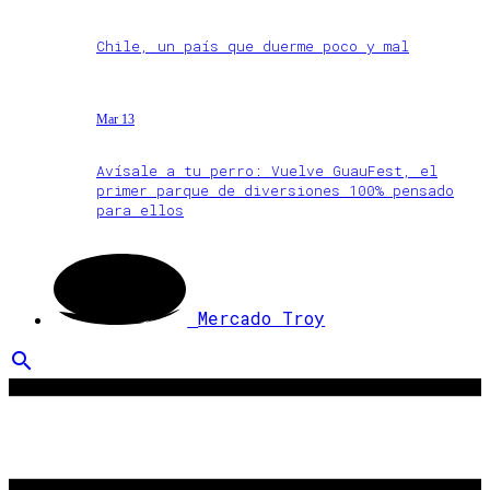
Chile, un país que duerme poco y mal
Mar 13
Avísale a tu perro: Vuelve GuauFest, el
primer parque de diversiones 100% pensado
para ellos
Mercado Troy
search