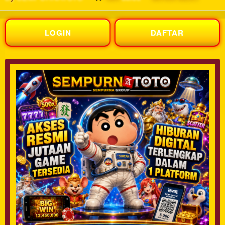
LOGIN
DAFTAR