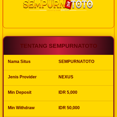
depo 5k
berikan
metode cepat
transaksi
lewat scan
qris deposit
5000 dengan
dukungan
TENTANG SEMPURNATOTO
pola putaran
games
mudah raih
Nama Situs
SEMPURNATOTO
V
i
Jenis Provider
NEXUS
e
w
Min Deposit
IDR 5,000
l
i
c
Min Withdraw
IDR 50,000
e
n