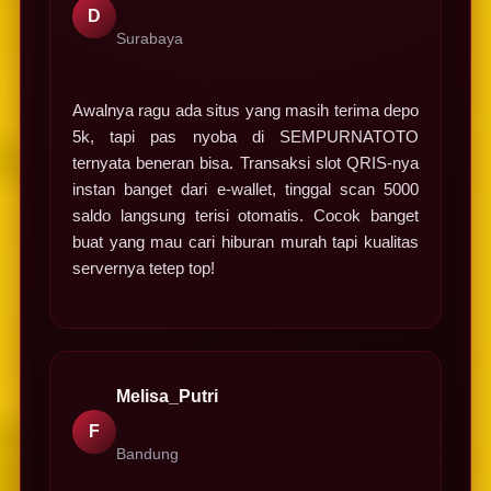
D
Surabaya
Awalnya ragu ada situs yang masih terima depo
5k, tapi pas nyoba di SEMPURNATOTO
ternyata beneran bisa. Transaksi slot QRIS-nya
instan banget dari e-wallet, tinggal scan 5000
saldo langsung terisi otomatis. Cocok banget
buat yang mau cari hiburan murah tapi kualitas
servernya tetep top!
Melisa_Putri
F
Bandung