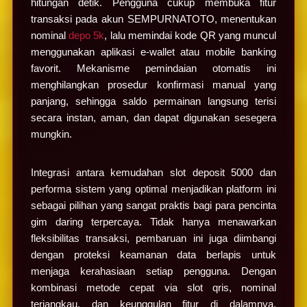
hitungan detik. Pengguna cukup membuka fitur
transaksi pada akun SEMPURNATOTO, menentukan
nominal
depo 5k
, lalu memindai kode QR yang muncul
menggunakan aplikasi e-wallet atau mobile banking
favorit. Mekanisme pemindaian otomatis ini
menghilangkan prosedur konfirmasi manual yang
panjang, sehingga saldo permainan langsung terisi
secara instan, aman, dan dapat digunakan sesegera
mungkin.
Integrasi antara kemudahan slot deposit 5000 dan
performa sistem yang optimal menjadikan platform ini
sebagai pilihan yang sangat praktis bagi para pencinta
gim daring terpercaya. Tidak hanya menawarkan
fleksibilitas transaksi, pembaruan ini juga diimbangi
dengan proteksi keamanan data berlapis untuk
menjaga kerahasiaan setiap pengguna. Dengan
kombinasi metode cepat via slot qris, nominal
terjangkau, dan keunggulan fitur di dalamnya,