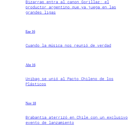
Bizarrap entra al canon Gorillaz: el
productor argentino que ya juega en las
grandes ligas
Ene 16
Cuando la música nos reunió de verdad
Abr 16
Unibag se unió al Pacto Chileno de los
Plásticos
Nov 18
Brabantia aterrizó en Chile con un exclusivo
evento de lanzamiento