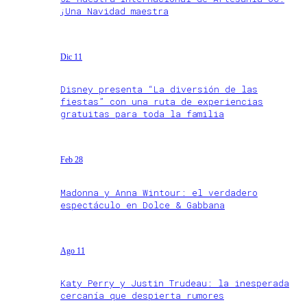
¡Una Navidad maestra
Dic 11
Disney presenta “La diversión de las
fiestas” con una ruta de experiencias
gratuitas para toda la familia
Feb 28
Madonna y Anna Wintour: el verdadero
espectáculo en Dolce & Gabbana
Ago 11
Katy Perry y Justin Trudeau: la inesperada
cercanía que despierta rumores