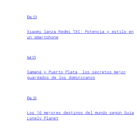
Dic 13
Xiaomi lanza Redmi 13C: Potencia y estilo en
un smartphone
Jul 15
Samaná y Puerto Plata, los secretos mejor
guardados de los dominicanos
Dic 21
Los 10 mejores destinos del mundo según Guía
Lonely Planet