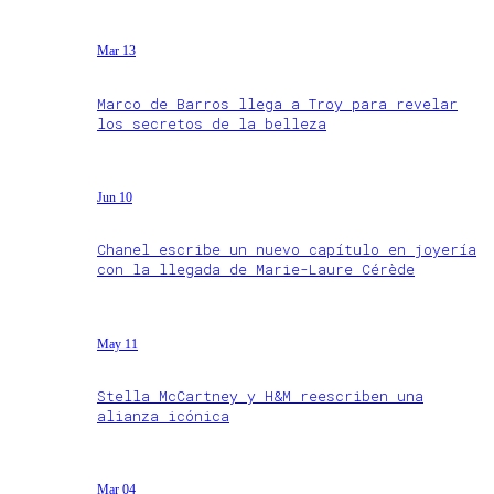
Mar 13
Marco de Barros llega a Troy para revelar
los secretos de la belleza
Jun 10
Chanel escribe un nuevo capítulo en joyería
con la llegada de Marie-Laure Cérède
May 11
Stella McCartney y H&M reescriben una
alianza icónica
Mar 04