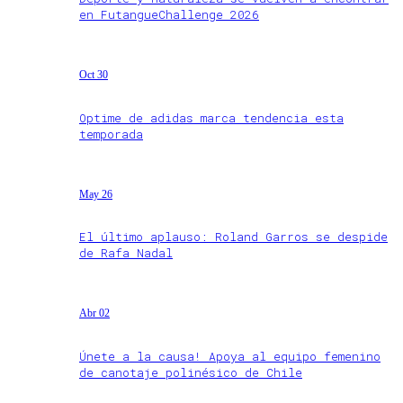
en FutangueChallenge 2026
Oct 30
Optime de adidas marca tendencia esta
temporada
May 26
El último aplauso: Roland Garros se despide
de Rafa Nadal
Abr 02
Únete a la causa! Apoya al equipo femenino
de canotaje polinésico de Chile