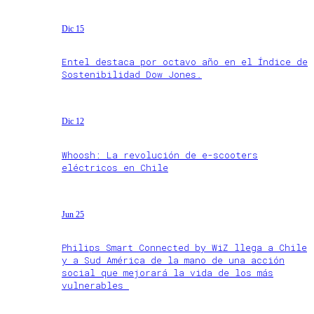
Dic 15
Entel destaca por octavo año en el Índice de
Sostenibilidad Dow Jones.
Dic 12
Whoosh: La revolución de e-scooters
eléctricos en Chile
Jun 25
Philips Smart Connected by WiZ llega a Chile
y a Sud América de la mano de una acción
social que mejorará la vida de los más
vulnerables