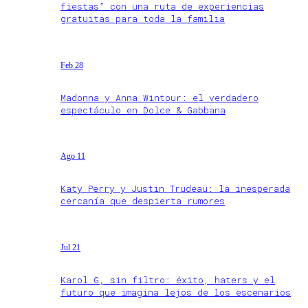
fiestas” con una ruta de experiencias
gratuitas para toda la familia
Feb 28
Madonna y Anna Wintour: el verdadero
espectáculo en Dolce & Gabbana
Ago 11
Katy Perry y Justin Trudeau: la inesperada
cercanía que despierta rumores
Jul 21
Karol G, sin filtro: éxito, haters y el
futuro que imagina lejos de los escenarios