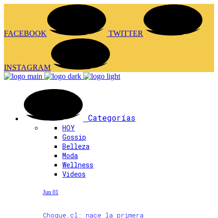
FACEBOOK
TWITTER
INSTAGRAM
Categorías
HOY
Gossip
Belleza
Moda
Wellness
Videos
Jun 01
Choque.cl: nace la primera