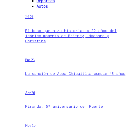
Deportes
Autos
Jul 21
El beso que hizo historia: a 22 años del
icónico momento de Britney, Madonna y
Christina
Ene 23
La canción de Abba Chiquitita cumple 43 años
Abr 26
Miranda! 5º aniversario de ‘Fuerte’
Nov 15