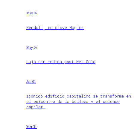
May 07
Kendall, en clave Mugler
May 07
Lujo sin medida post Met Gala
Jun 01
Icónico edificio capitalino se transforma en
el epicentro de la belleza y el cuidado
capilar
Mar 31