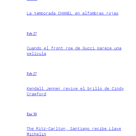
La temporada CHANEL en alfombras rojas
Feb 27
Cuando el front row de Gucci parece una
película
Feb 27
Kendall Jenner revive el brillo de Cindy
Crawford
Ene 30
The Ritz-Carlton, Santiago recibe Llave
Michelin