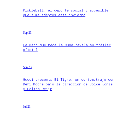
Pickleball: el deporte social y accesible
que suma adeptos este invierno
Sep 23
La Mano que Mece la Cuna revela su tráiler
oficial
Sep 23
Gucci presenta El Tigre, un cortometraje con
Demi Moore bajo la dirección de Spike Jonze
y Halina Reijn
Jul 21