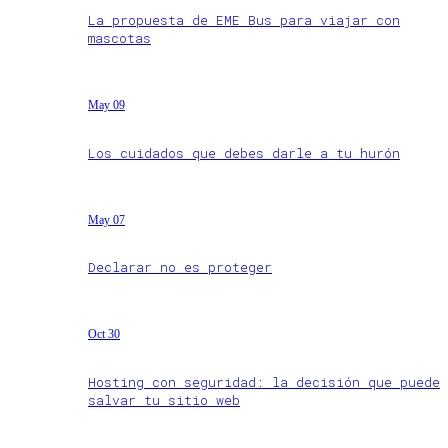
La propuesta de EME Bus para viajar con
mascotas
May 09
Los cuidados que debes darle a tu hurón
May 07
Declarar no es proteger
Oct 30
Hosting con seguridad: la decisión que puede
salvar tu sitio web