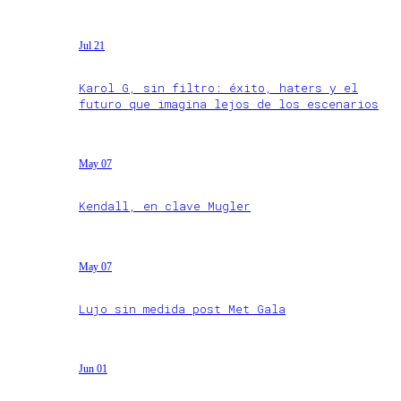
Jul 21
Karol G, sin filtro: éxito, haters y el
futuro que imagina lejos de los escenarios
May 07
Kendall, en clave Mugler
May 07
Lujo sin medida post Met Gala
Jun 01