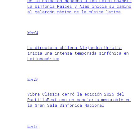
De la Estación Mapocho a los Latin GRAMMY:
La sinfonía Raíces y Alas inicia su camino
al galardón máximo de la música latina
Mar 04
La directora chilena Alejandra Urrutia
inicia una intensa temporada sinfónica en
Latinoamérica
Ene 28
Vibra Clásica cerró la edición 2026 del
PortilloFest con un concierto memorable en
la Gran Sala Sinfónica Nacional
Ene 17