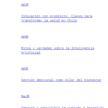
Jul 18
Innovación con propósito: Claves para
transformar la salud en Chile
Jul 04
Mitos y verdades sobre la Inteligencia
Artificial
Jul 01
Gestión emocional como pilar del bienestar
Ene 28
Deporte y naturaleza se vuelven a encontrar