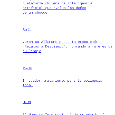
plataforma chilena de inteligencia
artificial que evalúa los daños
de un choque
Jun 01
Verónica Allamand presenta exposición
“Relatos a Destiempo”, honrando a mujeres de
su linaje
May 08
Innovador tratamiento para la epilepsia
focal
Dic 19
52 Muestra Internacional de Artesanía UC: