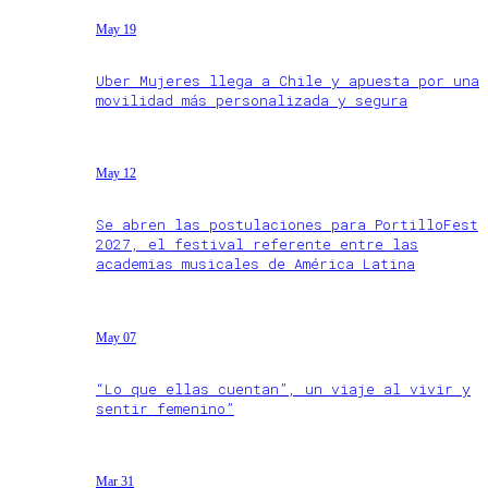
May 19
Uber Mujeres llega a Chile y apuesta por una
movilidad más personalizada y segura
May 12
Se abren las postulaciones para PortilloFest
2027, el festival referente entre las
academias musicales de América Latina
May 07
“Lo que ellas cuentan”, un viaje al vivir y
sentir femenino”
Mar 31