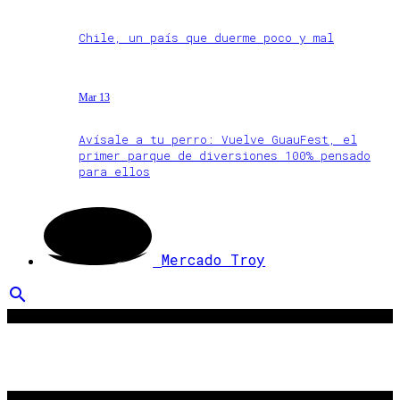
Chile, un país que duerme poco y mal
Mar 13
Avísale a tu perro: Vuelve GuauFest, el
primer parque de diversiones 100% pensado
para ellos
Mercado Troy
search