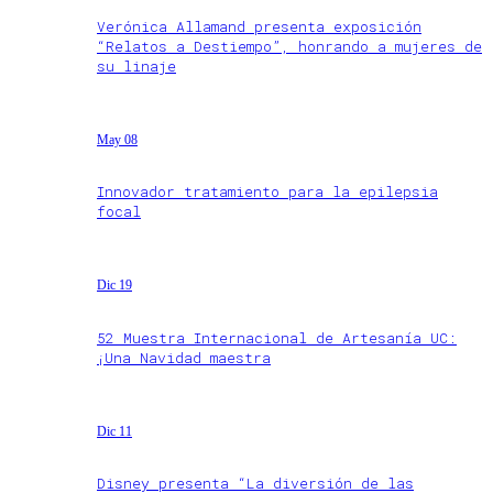
Verónica Allamand presenta exposición
“Relatos a Destiempo”, honrando a mujeres de
su linaje
May 08
Innovador tratamiento para la epilepsia
focal
Dic 19
52 Muestra Internacional de Artesanía UC:
¡Una Navidad maestra
Dic 11
Disney presenta “La diversión de las