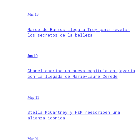
Mar 13
Marco de Barros llega a Troy para revelar
los secretos de la belleza
Jun 10
Chanel escribe un nuevo capítulo en joyería
con la llegada de Marie-Laure Cérède
May 11
Stella McCartney y H&M reescriben una
alianza icónica
Mar 04