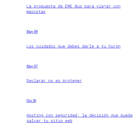
La propuesta de EME Bus para viajar con
mascotas
May 09
Los cuidados que debes darle a tu hurón
May 07
Declarar no es proteger
Oct 30
Hosting con seguridad: la decisión que puede
salvar tu sitio web