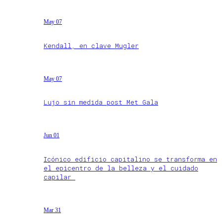
May 07
Kendall, en clave Mugler
May 07
Lujo sin medida post Met Gala
Jun 01
Icónico edificio capitalino se transforma en
el epicentro de la belleza y el cuidado
capilar
Mar 31