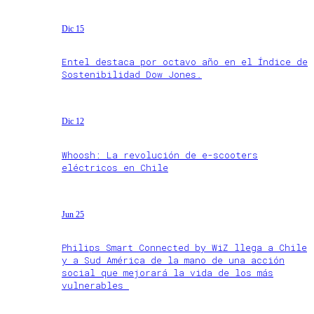
Dic 15
Entel destaca por octavo año en el Índice de
Sostenibilidad Dow Jones.
Dic 12
Whoosh: La revolución de e-scooters
eléctricos en Chile
Jun 25
Philips Smart Connected by WiZ llega a Chile
y a Sud América de la mano de una acción
social que mejorará la vida de los más
vulnerables