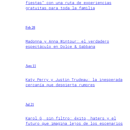
fiestas” con una ruta de experiencias
gratuitas para toda la familia
Feb 28
Madonna y Anna Wintour: el verdadero
espectáculo en Dolce & Gabbana
Ago 11
Katy Perry y Justin Trudeau: la inesperada
cercanía que despierta rumores
Jul 21
Karol G, sin filtro: éxito, haters y el
futuro que imagina lejos de los escenarios