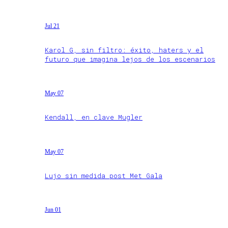
Jul 21
Karol G, sin filtro: éxito, haters y el
futuro que imagina lejos de los escenarios
May 07
Kendall, en clave Mugler
May 07
Lujo sin medida post Met Gala
Jun 01