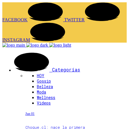
FACEBOOK
TWITTER
INSTAGRAM
Categorías
HOY
Gossip
Belleza
Moda
Wellness
Videos
Jun 01
Choque.cl: nace la primera