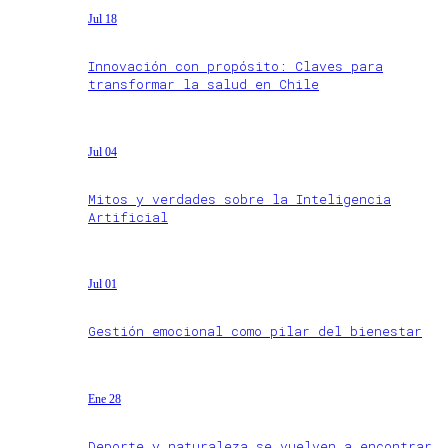
Jul 18
Innovación con propósito: Claves para
transformar la salud en Chile
Jul 04
Mitos y verdades sobre la Inteligencia
Artificial
Jul 01
Gestión emocional como pilar del bienestar
Ene 28
Deporte y naturaleza se vuelven a encontrar