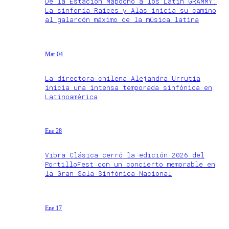
De la Estación Mapocho a los Latin GRAMMY:
La sinfonía Raíces y Alas inicia su camino
al galardón máximo de la música latina
Mar 04
La directora chilena Alejandra Urrutia
inicia una intensa temporada sinfónica en
Latinoamérica
Ene 28
Vibra Clásica cerró la edición 2026 del
PortilloFest con un concierto memorable en
la Gran Sala Sinfónica Nacional
Ene 17