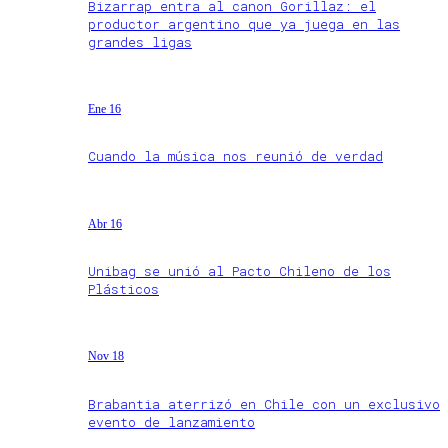
Bizarrap entra al canon Gorillaz: el
productor argentino que ya juega en las
grandes ligas
Ene 16
Cuando la música nos reunió de verdad
Abr 16
Unibag se unió al Pacto Chileno de los
Plásticos
Nov 18
Brabantia aterrizó en Chile con un exclusivo
evento de lanzamiento