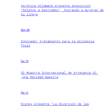
Verónica Allamand presenta exposición
“Relatos a Destiempo”, honrando a mujeres de
su linaje
May 08
Innovador tratamiento para la epilepsia
focal
Dic 19
52 Muestra Internacional de Artesanía UC:
¡Una Navidad maestra
Dic 11
Disney presenta “La diversión de las