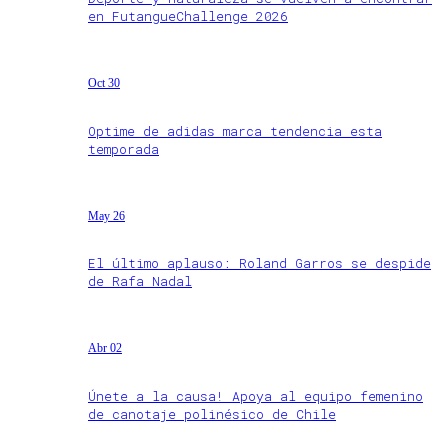
en FutangueChallenge 2026
Oct 30
Optime de adidas marca tendencia esta
temporada
May 26
El último aplauso: Roland Garros se despide
de Rafa Nadal
Abr 02
Únete a la causa! Apoya al equipo femenino
de canotaje polinésico de Chile