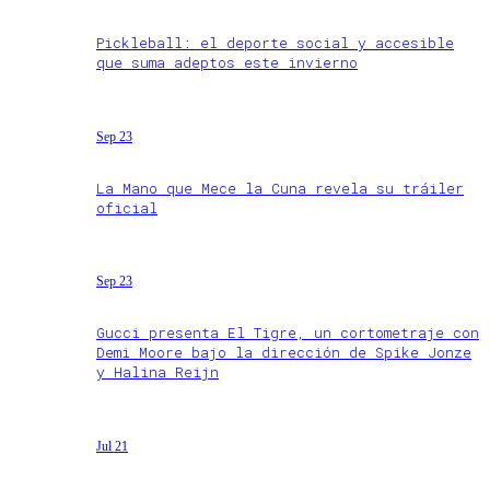
Pickleball: el deporte social y accesible
que suma adeptos este invierno
Sep 23
La Mano que Mece la Cuna revela su tráiler
oficial
Sep 23
Gucci presenta El Tigre, un cortometraje con
Demi Moore bajo la dirección de Spike Jonze
y Halina Reijn
Jul 21