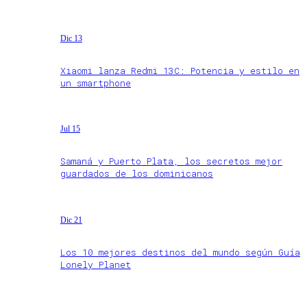
Dic 13
Xiaomi lanza Redmi 13C: Potencia y estilo en
un smartphone
Jul 15
Samaná y Puerto Plata, los secretos mejor
guardados de los dominicanos
Dic 21
Los 10 mejores destinos del mundo según Guía
Lonely Planet