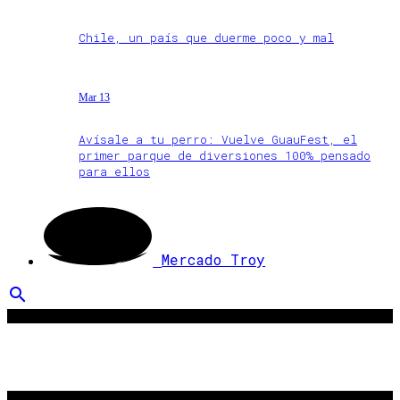
Chile, un país que duerme poco y mal
Mar 13
Avísale a tu perro: Vuelve GuauFest, el
primer parque de diversiones 100% pensado
para ellos
Mercado Troy
search