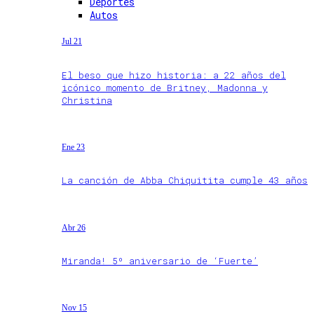
Deportes
Autos
Jul 21
El beso que hizo historia: a 22 años del
icónico momento de Britney, Madonna y
Christina
Ene 23
La canción de Abba Chiquitita cumple 43 años
Abr 26
Miranda! 5º aniversario de ‘Fuerte’
Nov 15