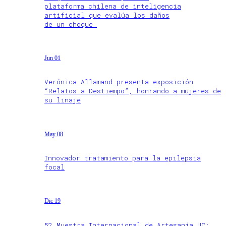
plataforma chilena de inteligencia
artificial que evalúa los daños
de un choque
Jun 01
Verónica Allamand presenta exposición
“Relatos a Destiempo”, honrando a mujeres de
su linaje
May 08
Innovador tratamiento para la epilepsia
focal
Dic 19
52 Muestra Internacional de Artesanía UC: