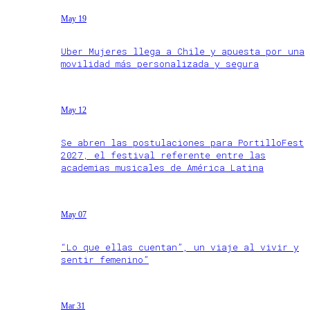
May 19
Uber Mujeres llega a Chile y apuesta por una
movilidad más personalizada y segura
May 12
Se abren las postulaciones para PortilloFest
2027, el festival referente entre las
academias musicales de América Latina
May 07
“Lo que ellas cuentan”, un viaje al vivir y
sentir femenino”
Mar 31