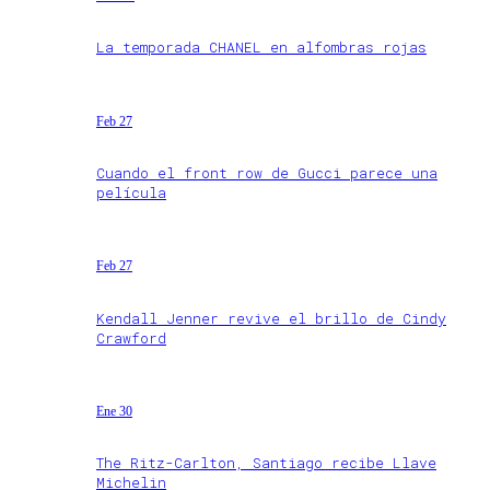
La temporada CHANEL en alfombras rojas
Feb 27
Cuando el front row de Gucci parece una
película
Feb 27
Kendall Jenner revive el brillo de Cindy
Crawford
Ene 30
The Ritz-Carlton, Santiago recibe Llave
Michelin