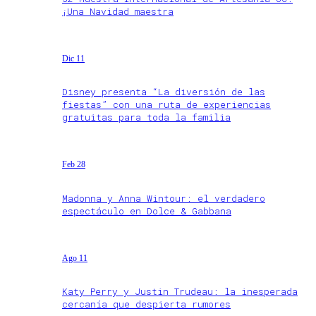
¡Una Navidad maestra
Dic 11
Disney presenta “La diversión de las
fiestas” con una ruta de experiencias
gratuitas para toda la familia
Feb 28
Madonna y Anna Wintour: el verdadero
espectáculo en Dolce & Gabbana
Ago 11
Katy Perry y Justin Trudeau: la inesperada
cercanía que despierta rumores