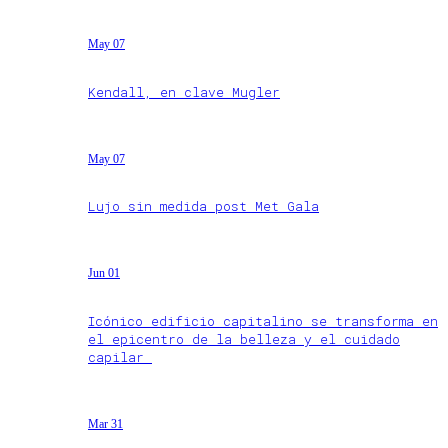
May 07
Kendall, en clave Mugler
May 07
Lujo sin medida post Met Gala
Jun 01
Icónico edificio capitalino se transforma en
el epicentro de la belleza y el cuidado
capilar
Mar 31