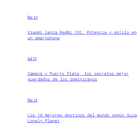
Dic 13
Xiaomi lanza Redmi 13C: Potencia y estilo en
un smartphone
Jul 15
Samaná y Puerto Plata, los secretos mejor
guardados de los dominicanos
Dic 21
Los 10 mejores destinos del mundo según Guía
Lonely Planet