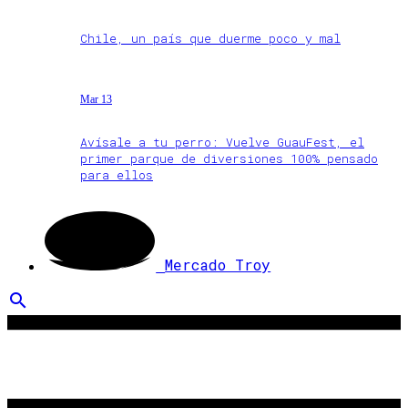
Chile, un país que duerme poco y mal
Mar 13
Avísale a tu perro: Vuelve GuauFest, el
primer parque de diversiones 100% pensado
para ellos
Mercado Troy
search