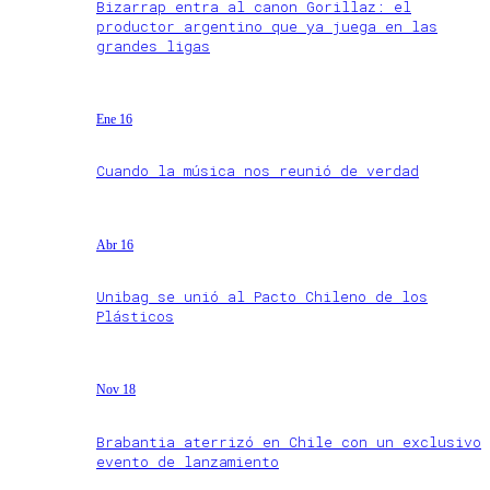
Bizarrap entra al canon Gorillaz: el
productor argentino que ya juega en las
grandes ligas
Ene 16
Cuando la música nos reunió de verdad
Abr 16
Unibag se unió al Pacto Chileno de los
Plásticos
Nov 18
Brabantia aterrizó en Chile con un exclusivo
evento de lanzamiento