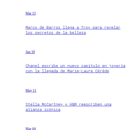
Mar 13
Marco de Barros llega a Troy para revelar
los secretos de la belleza
Jun 10
Chanel escribe un nuevo capítulo en joyería
con la llegada de Marie-Laure Cérède
May 11
Stella McCartney y H&M reescriben una
alianza icónica
Mar 04