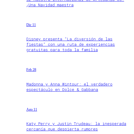
¡Una Navidad maestra
Dic 11
Disney presenta “La diversión de las
fiestas” con una ruta de experiencias
gratuitas para toda la familia
Feb 28
Madonna y Anna Wintour: el verdadero
espectáculo en Dolce & Gabbana
Ago 11
Katy Perry y Justin Trudeau: la inesperada
cercanía que despierta rumores