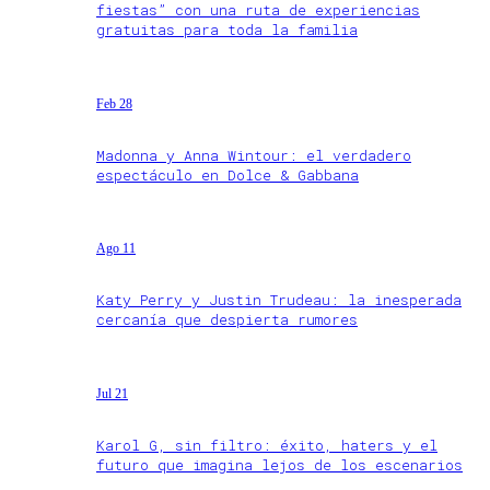
fiestas” con una ruta de experiencias
gratuitas para toda la familia
Feb 28
Madonna y Anna Wintour: el verdadero
espectáculo en Dolce & Gabbana
Ago 11
Katy Perry y Justin Trudeau: la inesperada
cercanía que despierta rumores
Jul 21
Karol G, sin filtro: éxito, haters y el
futuro que imagina lejos de los escenarios