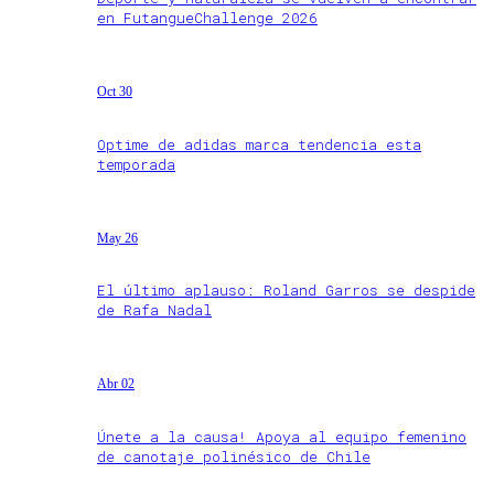
en FutangueChallenge 2026
Oct 30
Optime de adidas marca tendencia esta
temporada
May 26
El último aplauso: Roland Garros se despide
de Rafa Nadal
Abr 02
Únete a la causa! Apoya al equipo femenino
de canotaje polinésico de Chile