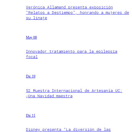
Verónica Allamand presenta exposición
“Relatos a Destiempo”, honrando a mujeres de
su linaje
May 08
Innovador tratamiento para la epilepsia
focal
Dic 19
52 Muestra Internacional de Artesanía UC:
¡Una Navidad maestra
Dic 11
Disney presenta “La diversión de las