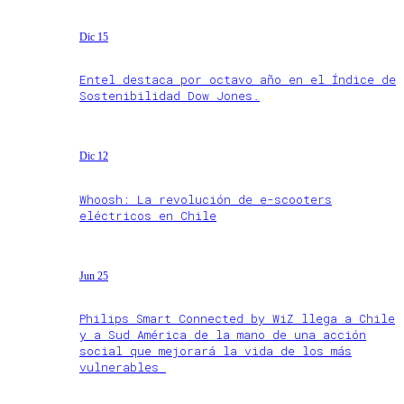
Dic 15
Entel destaca por octavo año en el Índice de
Sostenibilidad Dow Jones.
Dic 12
Whoosh: La revolución de e-scooters
eléctricos en Chile
Jun 25
Philips Smart Connected by WiZ llega a Chile
y a Sud América de la mano de una acción
social que mejorará la vida de los más
vulnerables