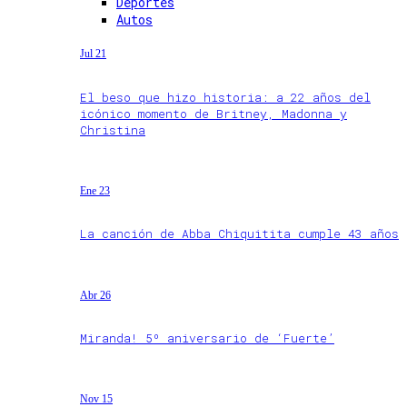
Deportes
Autos
Jul 21
El beso que hizo historia: a 22 años del
icónico momento de Britney, Madonna y
Christina
Ene 23
La canción de Abba Chiquitita cumple 43 años
Abr 26
Miranda! 5º aniversario de ‘Fuerte’
Nov 15