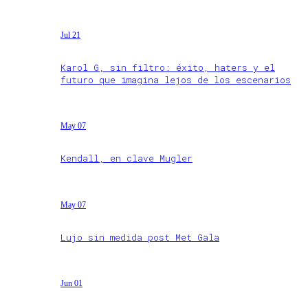
Jul 21
Karol G, sin filtro: éxito, haters y el
futuro que imagina lejos de los escenarios
May 07
Kendall, en clave Mugler
May 07
Lujo sin medida post Met Gala
Jun 01