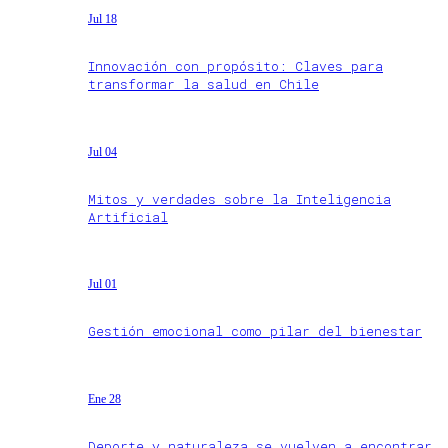
Jul 18
Innovación con propósito: Claves para
transformar la salud en Chile
Jul 04
Mitos y verdades sobre la Inteligencia
Artificial
Jul 01
Gestión emocional como pilar del bienestar
Ene 28
Deporte y naturaleza se vuelven a encontrar