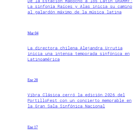
De la Estación Mapocho a los Latin GRAMMY:
La sinfonía Raíces y Alas inicia su camino
al galardón máximo de la música latina
Mar 04
La directora chilena Alejandra Urrutia
inicia una intensa temporada sinfónica en
Latinoamérica
Ene 28
Vibra Clásica cerró la edición 2026 del
PortilloFest con un concierto memorable en
la Gran Sala Sinfónica Nacional
Ene 17