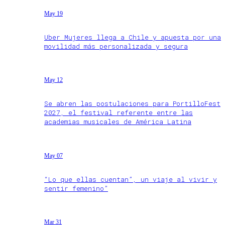
May 19
Uber Mujeres llega a Chile y apuesta por una
movilidad más personalizada y segura
May 12
Se abren las postulaciones para PortilloFest
2027, el festival referente entre las
academias musicales de América Latina
May 07
“Lo que ellas cuentan”, un viaje al vivir y
sentir femenino”
Mar 31