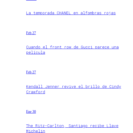
La temporada CHANEL en alfombras rojas
Feb 27
Cuando el front row de Gucci parece una
película
Feb 27
Kendall Jenner revive el brillo de Cindy
Crawford
Ene 30
The Ritz-Carlton, Santiago recibe Llave
Michelin