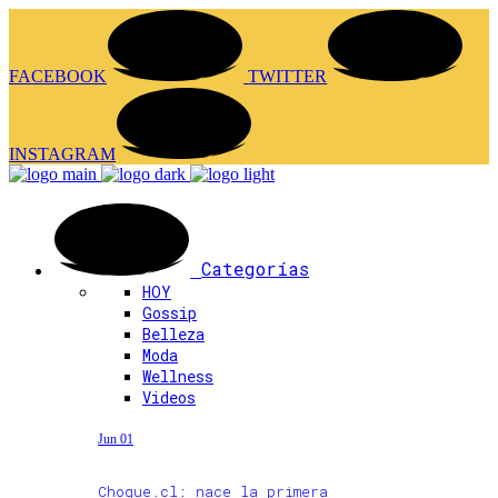
FACEBOOK
TWITTER
INSTAGRAM
Categorías
HOY
Gossip
Belleza
Moda
Wellness
Videos
Jun 01
Choque.cl: nace la primera