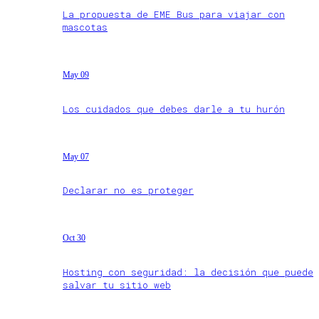
La propuesta de EME Bus para viajar con
mascotas
May 09
Los cuidados que debes darle a tu hurón
May 07
Declarar no es proteger
Oct 30
Hosting con seguridad: la decisión que puede
salvar tu sitio web