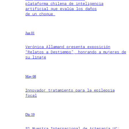
plataforma chilena de inteligencia
artificial que evalúa los daños
de un choque
Jun 01
Verónica Allamand presenta exposición
“Relatos a Destiempo”, honrando a mujeres de
su linaje
May 08
Innovador tratamiento para la epilepsia
focal
Dic 19
52 Muestra Internacional de Artesanía UC: