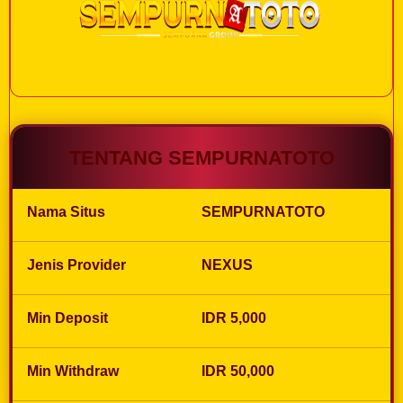
depo 5k
berikan
metode cepat
transaksi
lewat scan
qris deposit
5000 dengan
dukungan
TENTANG SEMPURNATOTO
pola putaran
games
mudah raih
Nama Situs
SEMPURNATOTO
V
i
Jenis Provider
NEXUS
e
w
Min Deposit
IDR 5,000
l
i
c
Min Withdraw
IDR 50,000
e
n