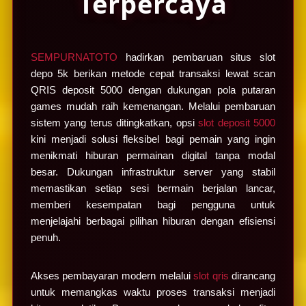
Terpercaya
SEMPURNATOTO
hadirkan pembaruan situs slot
depo 5k berikan metode cepat transaksi lewat scan
QRIS deposit 5000 dengan dukungan pola putaran
games mudah raih kemenangan. Melalui pembaruan
sistem yang terus ditingkatkan, opsi
slot deposit 5000
kini menjadi solusi fleksibel bagi pemain yang ingin
menikmati hiburan permainan digital tanpa modal
besar. Dukungan infrastruktur server yang stabil
memastikan setiap sesi bermain berjalan lancar,
memberi kesempatan bagi pengguna untuk
menjelajahi berbagai pilihan hiburan dengan efisiensi
penuh.
Akses pembayaran modern melalui
slot qris
dirancang
untuk memangkas waktu proses transaksi menjadi