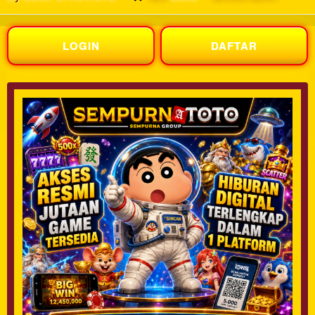
LOGIN
DAFTAR