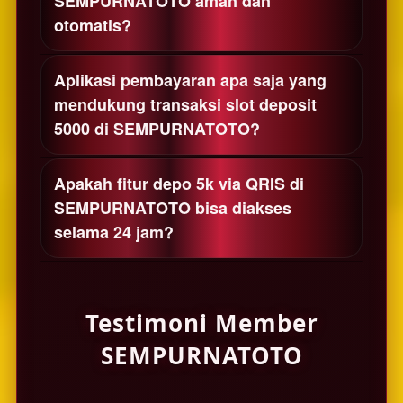
SEMPURNATOTO aman dan
dirancang untuk memberikan kemudahan
5000. Opsi depo 5k ini memungkinkan
otomatis?
akses, kestabilan server, dan kecepatan
Anda untuk langsung menikmati seluruh
transaksi bagi seluruh pengguna.
permainan favorit tanpa perlu
Sangat aman. Setiap transaksi slot QRIS
Aplikasi pembayaran apa saja yang
mengeluarkan modal besar.
diproses secara otomatis oleh sistem
mendukung transaksi slot deposit
tanpa perlu konfirmasi manual yang
5000 di SEMPURNATOTO?
memakan waktu. Selain itu,
SEMPURNATOTO menerapkan sistem
Fitur slot QRIS pada layanan depo 5k
Apakah fitur depo 5k via QRIS di
proteksi enkripsi berlapis untuk menjamin
SEMPURNATOTO mendukung hampir
SEMPURNATOTO bisa diakses
kerahasiaan dan keamanan data setiap
seluruh metode pembayaran digital di
selama 24 jam?
pengguna.
Indonesia, mulai dari e-wallet populer
seperti DANA, OVO, GoPay, dan LinkAja,
Ya, layanan slot deposit 5000 melalui
hingga seluruh aplikasi mobile banking
metode slot QRIS di SEMPURNATOTO
Testimoni Member
yang memiliki fitur pemindai QRIS.
beroperasi penuh selama 24 jam non-stop
setiap hari. Hal ini memungkinkan
SEMPURNATOTO
pengguna untuk melakukan pengisian
saldo depo 5k secara instan dan fleksibel