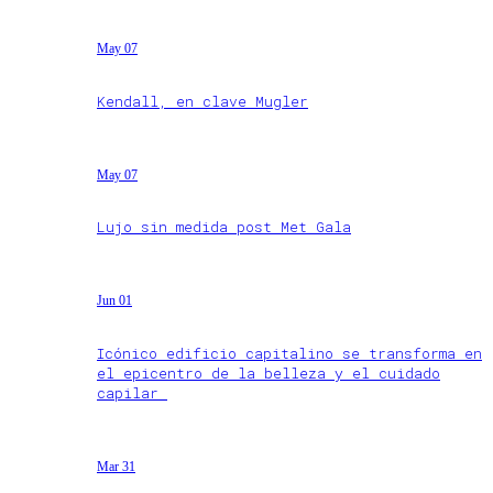
May 07
Kendall, en clave Mugler
May 07
Lujo sin medida post Met Gala
Jun 01
Icónico edificio capitalino se transforma en
el epicentro de la belleza y el cuidado
capilar
Mar 31