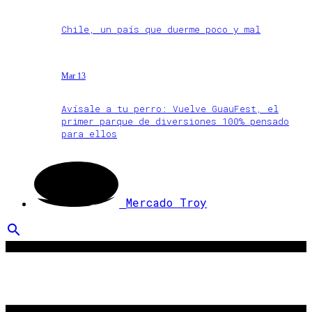
Chile, un país que duerme poco y mal
Mar 13
Avísale a tu perro: Vuelve GuauFest, el
primer parque de diversiones 100% pensado
para ellos
Mercado Troy
search