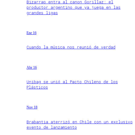
Bizarrap entra al canon Gorillaz: el
productor argentino que ya juega en las
grandes ligas
Ene 16
Cuando la música nos reunió de verdad
Abr 16
Unibag se unió al Pacto Chileno de los
Plásticos
Nov 18
Brabantia aterrizó en Chile con un exclusivo
evento de lanzamiento