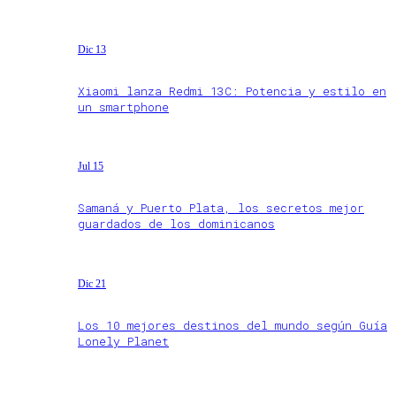
Dic 13
Xiaomi lanza Redmi 13C: Potencia y estilo en
un smartphone
Jul 15
Samaná y Puerto Plata, los secretos mejor
guardados de los dominicanos
Dic 21
Los 10 mejores destinos del mundo según Guía
Lonely Planet