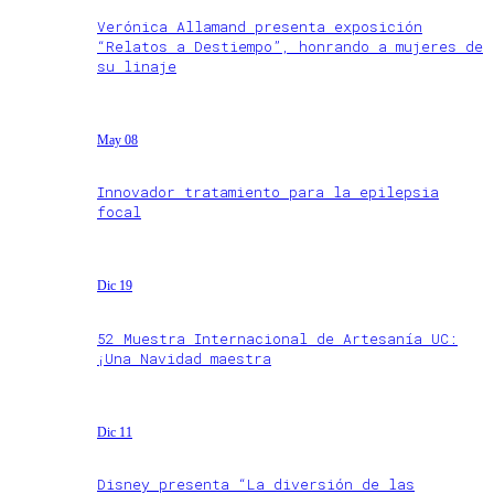
Verónica Allamand presenta exposición
“Relatos a Destiempo”, honrando a mujeres de
su linaje
May 08
Innovador tratamiento para la epilepsia
focal
Dic 19
52 Muestra Internacional de Artesanía UC:
¡Una Navidad maestra
Dic 11
Disney presenta “La diversión de las