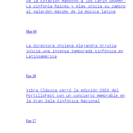
De la Estación Mapocho a los Latin GRAMMY:
La sinfonía Raíces y Alas inicia su camino
al galardón máximo de la música latina
Mar 04
La directora chilena Alejandra Urrutia
inicia una intensa temporada sinfónica en
Latinoamérica
Ene 28
Vibra Clásica cerró la edición 2026 del
PortilloFest con un concierto memorable en
la Gran Sala Sinfónica Nacional
Ene 17