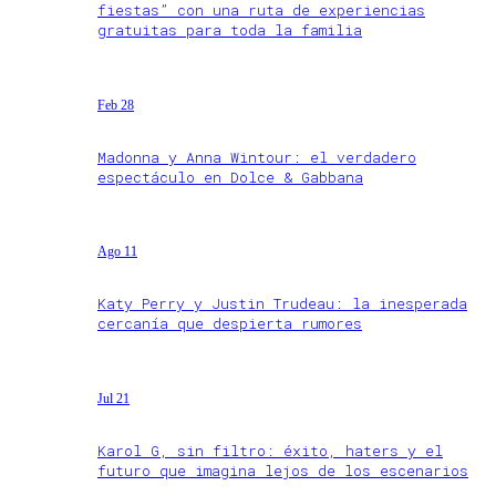
fiestas” con una ruta de experiencias
gratuitas para toda la familia
Feb 28
Madonna y Anna Wintour: el verdadero
espectáculo en Dolce & Gabbana
Ago 11
Katy Perry y Justin Trudeau: la inesperada
cercanía que despierta rumores
Jul 21
Karol G, sin filtro: éxito, haters y el
futuro que imagina lejos de los escenarios