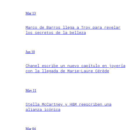
Mar 13
Marco de Barros llega a Troy para revelar
los secretos de la belleza
Jun 10
Chanel escribe un nuevo capítulo en joyería
con la llegada de Marie-Laure Cérède
May 11
Stella McCartney y H&M reescriben una
alianza icónica
Mar 04