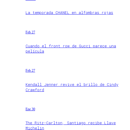
La temporada CHANEL en alfombras rojas
Feb 27
Cuando el front row de Gucci parece una
película
Feb 27
Kendall Jenner revive el brillo de Cindy
Crawford
Ene 30
The Ritz-Carlton, Santiago recibe Llave
Michelin