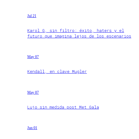
Jul 21
Karol G, sin filtro: éxito, haters y el
futuro que imagina lejos de los escenarios
May 07
Kendall, en clave Mugler
May 07
Lujo sin medida post Met Gala
Jun 01