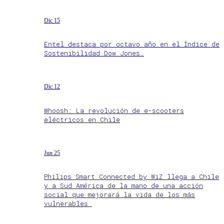
Dic 15
Entel destaca por octavo año en el Índice de
Sostenibilidad Dow Jones.
Dic 12
Whoosh: La revolución de e-scooters
eléctricos en Chile
Jun 25
Philips Smart Connected by WiZ llega a Chile
y a Sud América de la mano de una acción
social que mejorará la vida de los más
vulnerables