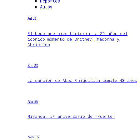
Deportes
Autos
Jul 21
El beso que hizo historia: a 22 años del
icónico momento de Britney, Madonna y
Christina
Ene 23
La canción de Abba Chiquitita cumple 43 años
Abr 26
Miranda! 5º aniversario de ‘Fuerte’
Nov 15