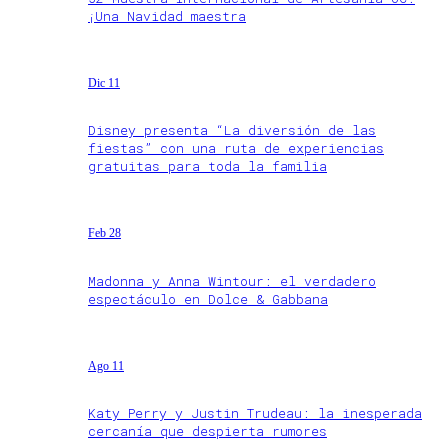
¡Una Navidad maestra
Dic 11
Disney presenta “La diversión de las
fiestas” con una ruta de experiencias
gratuitas para toda la familia
Feb 28
Madonna y Anna Wintour: el verdadero
espectáculo en Dolce & Gabbana
Ago 11
Katy Perry y Justin Trudeau: la inesperada
cercanía que despierta rumores