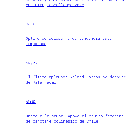
en FutangueChallenge 2026
Oct 30
Optime de adidas marca tendencia esta
temporada
May 26
El último aplauso: Roland Garros se despide
de Rafa Nadal
Abr 02
Únete a la causa! Apoya al equipo femenino
de canotaje polinésico de Chile