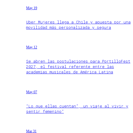
May 19
Uber Mujeres llega a Chile y apuesta por una
movilidad más personalizada y segura
May 12
Se abren las postulaciones para PortilloFest
2027, el festival referente entre las
academias musicales de América Latina
May 07
“Lo que ellas cuentan”, un viaje al vivir y
sentir femenino”
Mar 31