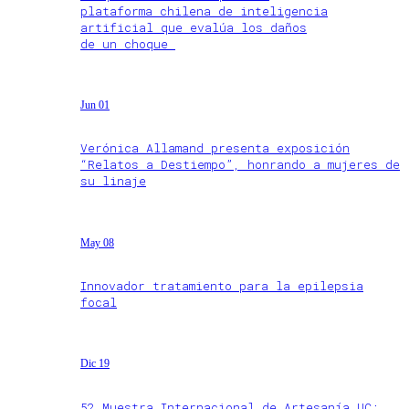
plataforma chilena de inteligencia
artificial que evalúa los daños
de un choque
Jun 01
Verónica Allamand presenta exposición
“Relatos a Destiempo”, honrando a mujeres de
su linaje
May 08
Innovador tratamiento para la epilepsia
focal
Dic 19
52 Muestra Internacional de Artesanía UC: