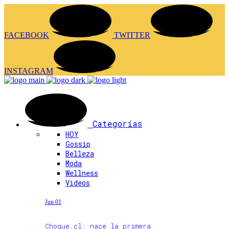
FACEBOOK
TWITTER
INSTAGRAM
Categorías
HOY
Gossip
Belleza
Moda
Wellness
Videos
Jun 01
Choque.cl: nace la primera