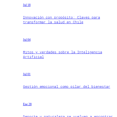
Jul 18
Innovación con propósito: Claves para
transformar la salud en Chile
Jul 04
Mitos y verdades sobre la Inteligencia
Artificial
Jul 01
Gestión emocional como pilar del bienestar
Ene 28
Deporte y naturaleza se vuelven a encontrar