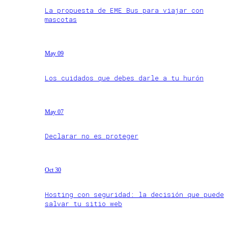
La propuesta de EME Bus para viajar con
mascotas
May 09
Los cuidados que debes darle a tu hurón
May 07
Declarar no es proteger
Oct 30
Hosting con seguridad: la decisión que puede
salvar tu sitio web