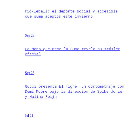
Pickleball: el deporte social y accesible
que suma adeptos este invierno
Sep 23
La Mano que Mece la Cuna revela su tráiler
oficial
Sep 23
Gucci presenta El Tigre, un cortometraje con
Demi Moore bajo la dirección de Spike Jonze
y Halina Reijn
Jul 21