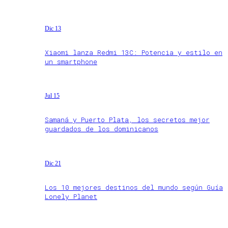
Dic 13
Xiaomi lanza Redmi 13C: Potencia y estilo en
un smartphone
Jul 15
Samaná y Puerto Plata, los secretos mejor
guardados de los dominicanos
Dic 21
Los 10 mejores destinos del mundo según Guía
Lonely Planet