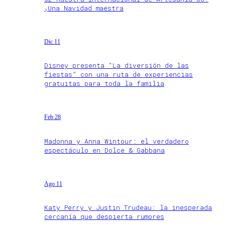
¡Una Navidad maestra
Dic 11
Disney presenta “La diversión de las
fiestas” con una ruta de experiencias
gratuitas para toda la familia
Feb 28
Madonna y Anna Wintour: el verdadero
espectáculo en Dolce & Gabbana
Ago 11
Katy Perry y Justin Trudeau: la inesperada
cercanía que despierta rumores