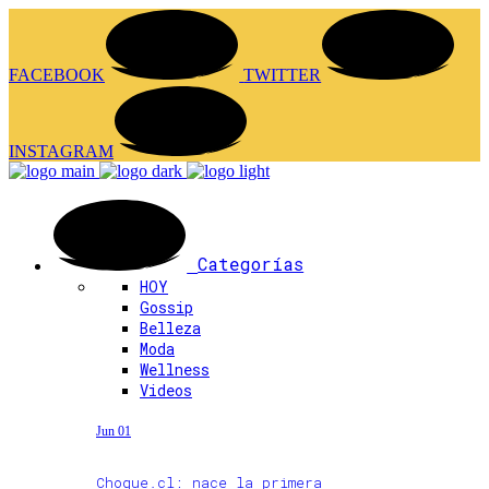
FACEBOOK
TWITTER
INSTAGRAM
Categorías
HOY
Gossip
Belleza
Moda
Wellness
Videos
Jun 01
Choque.cl: nace la primera