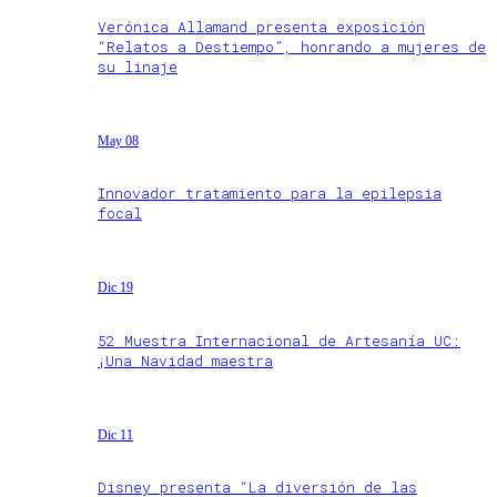
Verónica Allamand presenta exposición
“Relatos a Destiempo”, honrando a mujeres de
su linaje
May 08
Innovador tratamiento para la epilepsia
focal
Dic 19
52 Muestra Internacional de Artesanía UC:
¡Una Navidad maestra
Dic 11
Disney presenta “La diversión de las