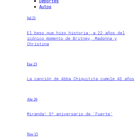
Deportes
Autos
Jul 21
El beso que hizo historia: a 22 años del
icónico momento de Britney, Madonna y
Christina
Ene 23
La canción de Abba Chiquitita cumple 43 años
Abr 26
Miranda! 5º aniversario de ‘Fuerte’
Nov 15