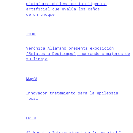
plataforma chilena de inteligencia
artificial que evalúa los daños
de un choque
Jun 01
Verónica Allamand presenta exposición
“Relatos a Destiempo”, honrando a mujeres de
su linaje
May 08
Innovador tratamiento para la epilepsia
focal
Dic 19
52 Muestra Internacional de Artesanía UC: