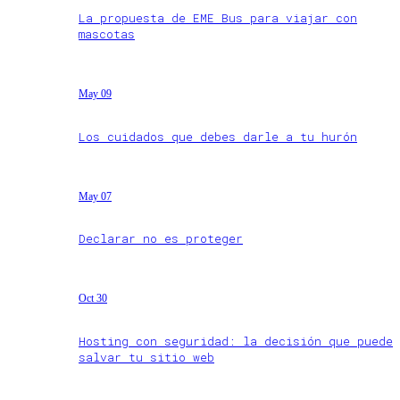
La propuesta de EME Bus para viajar con
mascotas
May 09
Los cuidados que debes darle a tu hurón
May 07
Declarar no es proteger
Oct 30
Hosting con seguridad: la decisión que puede
salvar tu sitio web