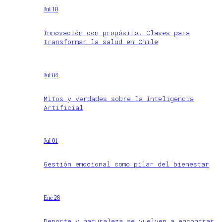
Jul 18
Innovación con propósito: Claves para
transformar la salud en Chile
Jul 04
Mitos y verdades sobre la Inteligencia
Artificial
Jul 01
Gestión emocional como pilar del bienestar
Ene 28
Deporte y naturaleza se vuelven a encontrar