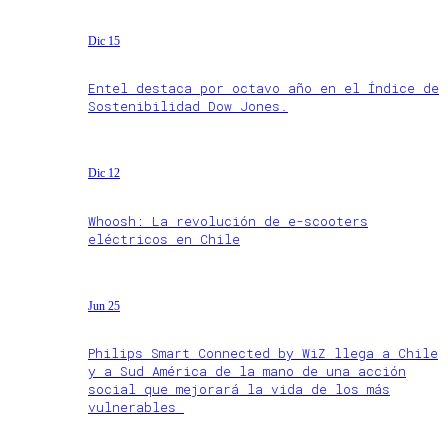
Dic 15
Entel destaca por octavo año en el Índice de
Sostenibilidad Dow Jones.
Dic 12
Whoosh: La revolución de e-scooters
eléctricos en Chile
Jun 25
Philips Smart Connected by WiZ llega a Chile
y a Sud América de la mano de una acción
social que mejorará la vida de los más
vulnerables