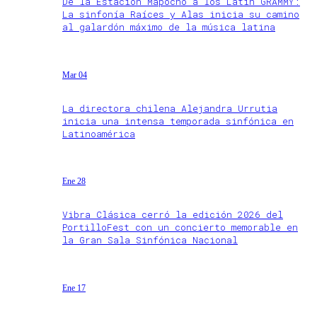
De la Estación Mapocho a los Latin GRAMMY:
La sinfonía Raíces y Alas inicia su camino
al galardón máximo de la música latina
Mar 04
La directora chilena Alejandra Urrutia
inicia una intensa temporada sinfónica en
Latinoamérica
Ene 28
Vibra Clásica cerró la edición 2026 del
PortilloFest con un concierto memorable en
la Gran Sala Sinfónica Nacional
Ene 17