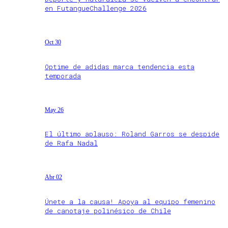
en FutangueChallenge 2026
Oct 30
Optime de adidas marca tendencia esta
temporada
May 26
El último aplauso: Roland Garros se despide
de Rafa Nadal
Abr 02
Únete a la causa! Apoya al equipo femenino
de canotaje polinésico de Chile