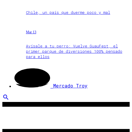
Chile, un país que duerme poco y mal
Mar 13
Avísale a tu perro: Vuelve GuauFest, el
primer parque de diversiones 100% pensado
para ellos
Mercado Troy
search