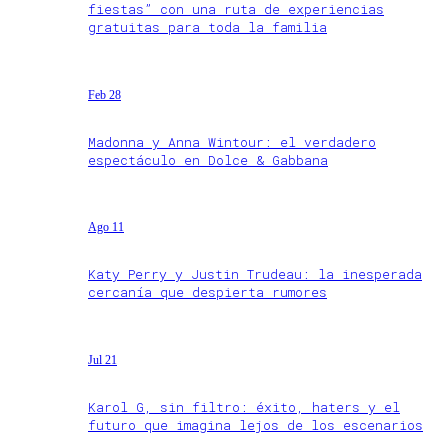
fiestas” con una ruta de experiencias
gratuitas para toda la familia
Feb 28
Madonna y Anna Wintour: el verdadero
espectáculo en Dolce & Gabbana
Ago 11
Katy Perry y Justin Trudeau: la inesperada
cercanía que despierta rumores
Jul 21
Karol G, sin filtro: éxito, haters y el
futuro que imagina lejos de los escenarios