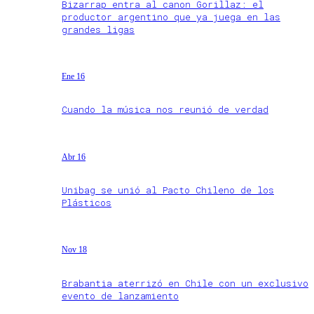
Bizarrap entra al canon Gorillaz: el
productor argentino que ya juega en las
grandes ligas
Ene 16
Cuando la música nos reunió de verdad
Abr 16
Unibag se unió al Pacto Chileno de los
Plásticos
Nov 18
Brabantia aterrizó en Chile con un exclusivo
evento de lanzamiento