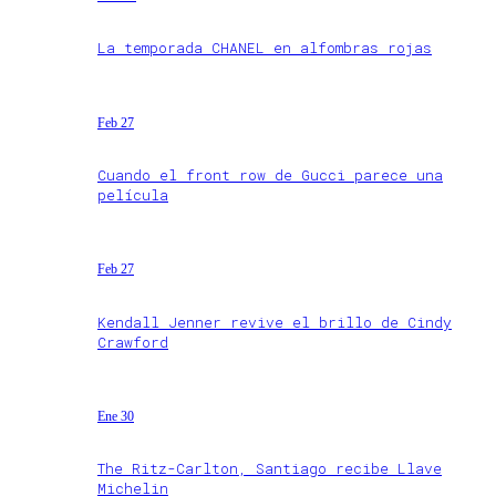
La temporada CHANEL en alfombras rojas
Feb 27
Cuando el front row de Gucci parece una
película
Feb 27
Kendall Jenner revive el brillo de Cindy
Crawford
Ene 30
The Ritz-Carlton, Santiago recibe Llave
Michelin