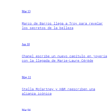
Mar 13
Marco de Barros llega a Troy para revelar
los secretos de la belleza
Jun 10
Chanel escribe un nuevo capítulo en joyería
con la llegada de Marie-Laure Cérède
May 11
Stella McCartney y H&M reescriben una
alianza icónica
Mar 04