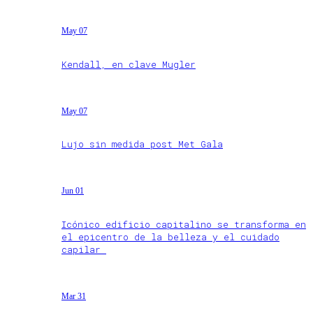
May 07
Kendall, en clave Mugler
May 07
Lujo sin medida post Met Gala
Jun 01
Icónico edificio capitalino se transforma en
el epicentro de la belleza y el cuidado
capilar
Mar 31