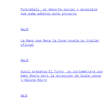
Pickleball: el deporte social y accesible
que suma adeptos este invierno
Sep 23
La Mano que Mece la Cuna revela su tráiler
oficial
Sep 23
Gucci presenta El Tigre, un cortometraje con
Demi Moore bajo la dirección de Spike Jonze
y Halina Reijn
Jul 21