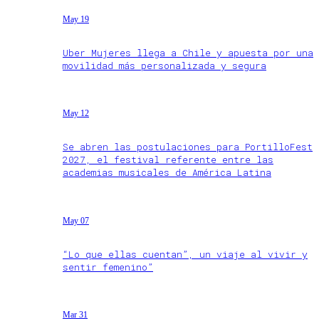
May 19
Uber Mujeres llega a Chile y apuesta por una
movilidad más personalizada y segura
May 12
Se abren las postulaciones para PortilloFest
2027, el festival referente entre las
academias musicales de América Latina
May 07
“Lo que ellas cuentan”, un viaje al vivir y
sentir femenino”
Mar 31