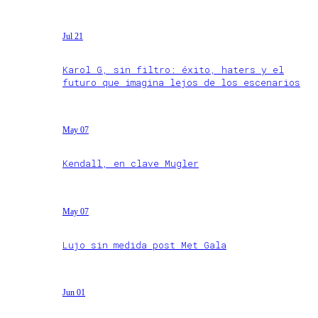
Jul 21
Karol G, sin filtro: éxito, haters y el
futuro que imagina lejos de los escenarios
May 07
Kendall, en clave Mugler
May 07
Lujo sin medida post Met Gala
Jun 01