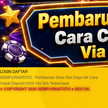
LOGIN
DAFTAR
SEMPURNATOTO - Pembaruan Situs Slot Depo 5K Cara
Cepat Deposit 5000 Via Qris Terpercaya
© COPYRIGHT 2026 SEMPURNATOTO x SEO DK.