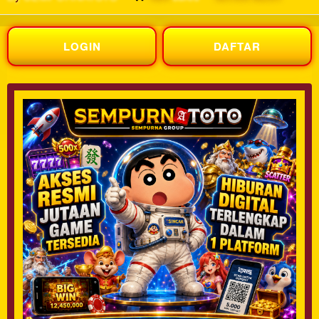
LOGIN
DAFTAR