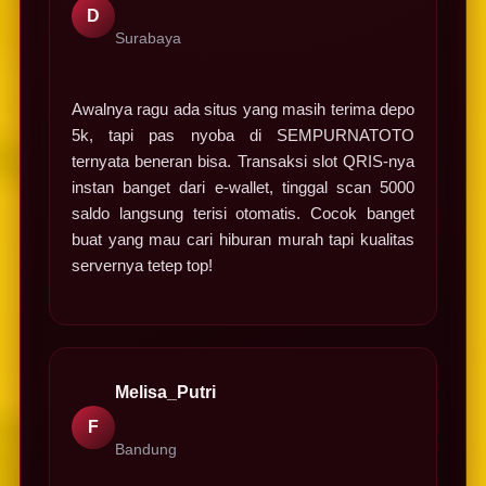
D
Surabaya
Awalnya ragu ada situs yang masih terima depo
5k, tapi pas nyoba di SEMPURNATOTO
ternyata beneran bisa. Transaksi slot QRIS-nya
instan banget dari e-wallet, tinggal scan 5000
saldo langsung terisi otomatis. Cocok banget
buat yang mau cari hiburan murah tapi kualitas
servernya tetep top!
Melisa_Putri
F
Bandung