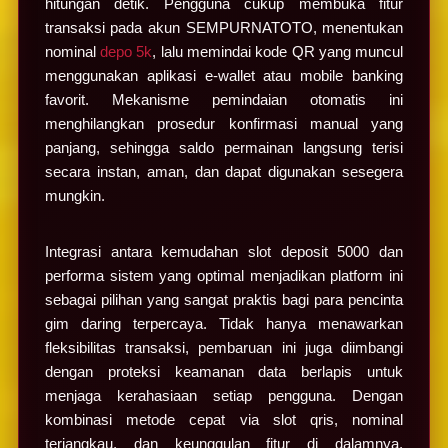
hitungan detik. Pengguna cukup membuka fitur
transaksi pada akun SEMPURNATOTO, menentukan
nominal
depo 5k
, lalu memindai kode QR yang muncul
menggunakan aplikasi e-wallet atau mobile banking
favorit. Mekanisme pemindaian otomatis ini
menghilangkan prosedur konfirmasi manual yang
panjang, sehingga saldo permainan langsung terisi
secara instan, aman, dan dapat digunakan sesegera
mungkin.
Integrasi antara kemudahan slot deposit 5000 dan
performa sistem yang optimal menjadikan platform ini
sebagai pilihan yang sangat praktis bagi para pencinta
gim daring terpercaya. Tidak hanya menawarkan
fleksibilitas transaksi, pembaruan ini juga diimbangi
dengan proteksi keamanan data berlapis untuk
menjaga kerahasiaan setiap pengguna. Dengan
kombinasi metode cepat via slot qris, nominal
terjangkau, dan keunggulan fitur di dalamnya,