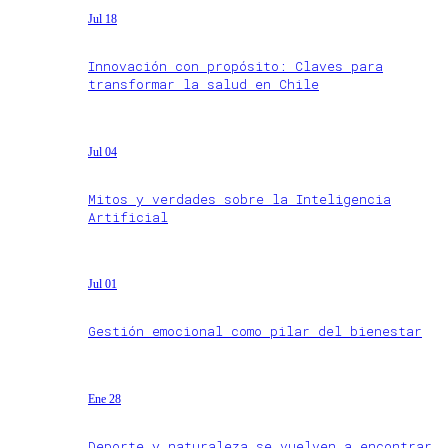
Jul 18
Innovación con propósito: Claves para
transformar la salud en Chile
Jul 04
Mitos y verdades sobre la Inteligencia
Artificial
Jul 01
Gestión emocional como pilar del bienestar
Ene 28
Deporte y naturaleza se vuelven a encontrar