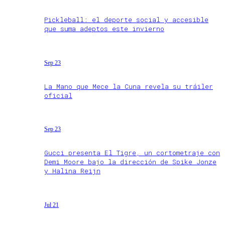
Pickleball: el deporte social y accesible
que suma adeptos este invierno
Sep 23
La Mano que Mece la Cuna revela su tráiler
oficial
Sep 23
Gucci presenta El Tigre, un cortometraje con
Demi Moore bajo la dirección de Spike Jonze
y Halina Reijn
Jul 21