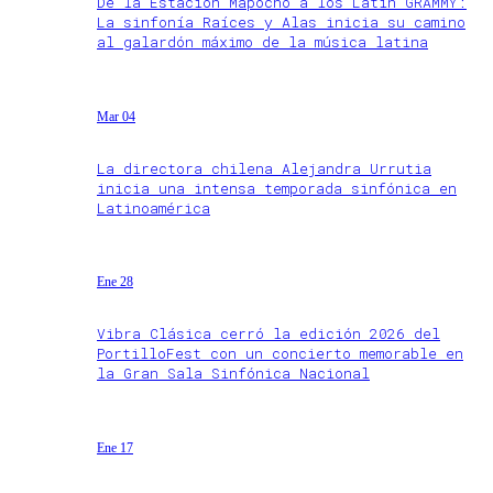
De la Estación Mapocho a los Latin GRAMMY:
La sinfonía Raíces y Alas inicia su camino
al galardón máximo de la música latina
Mar 04
La directora chilena Alejandra Urrutia
inicia una intensa temporada sinfónica en
Latinoamérica
Ene 28
Vibra Clásica cerró la edición 2026 del
PortilloFest con un concierto memorable en
la Gran Sala Sinfónica Nacional
Ene 17