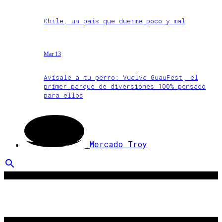
Chile, un país que duerme poco y mal
Mar 13
Avísale a tu perro: Vuelve GuauFest, el
primer parque de diversiones 100% pensado
para ellos
Mercado Troy
search