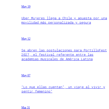
May 19
Uber Mujeres llega a Chile y apuesta por una
movilidad más personalizada y segura
May 12
Se abren las postulaciones para PortilloFest
2027, el festival referente entre las
academias musicales de América Latina
May 07
“Lo que ellas cuentan”, un viaje al vivir y
sentir femenino”
Mar 31