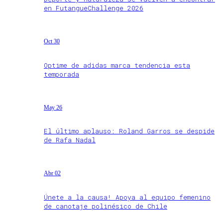
en FutangueChallenge 2026
Oct 30
Optime de adidas marca tendencia esta
temporada
May 26
El último aplauso: Roland Garros se despide
de Rafa Nadal
Abr 02
Únete a la causa! Apoya al equipo femenino
de canotaje polinésico de Chile