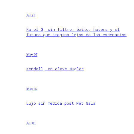
Jul 21
Karol G, sin filtro: éxito, haters y el
futuro que imagina lejos de los escenarios
May 07
Kendall, en clave Mugler
May 07
Lujo sin medida post Met Gala
Jun 01