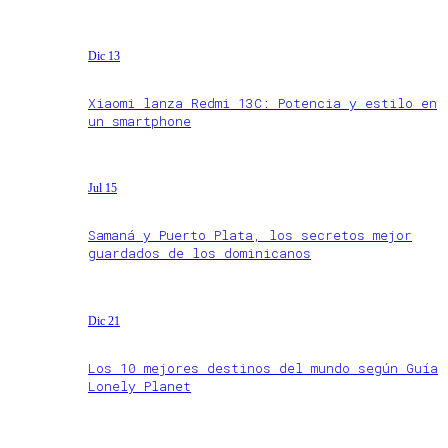
Dic 13
Xiaomi lanza Redmi 13C: Potencia y estilo en
un smartphone
Jul 15
Samaná y Puerto Plata, los secretos mejor
guardados de los dominicanos
Dic 21
Los 10 mejores destinos del mundo según Guía
Lonely Planet