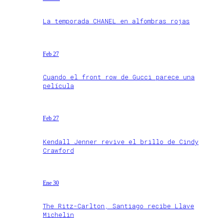
La temporada CHANEL en alfombras rojas
Feb 27
Cuando el front row de Gucci parece una
película
Feb 27
Kendall Jenner revive el brillo de Cindy
Crawford
Ene 30
The Ritz-Carlton, Santiago recibe Llave
Michelin