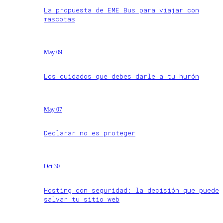
La propuesta de EME Bus para viajar con
mascotas
May 09
Los cuidados que debes darle a tu hurón
May 07
Declarar no es proteger
Oct 30
Hosting con seguridad: la decisión que puede
salvar tu sitio web