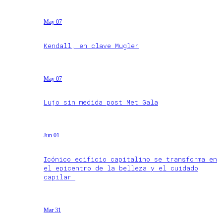
May 07
Kendall, en clave Mugler
May 07
Lujo sin medida post Met Gala
Jun 01
Icónico edificio capitalino se transforma en
el epicentro de la belleza y el cuidado
capilar
Mar 31