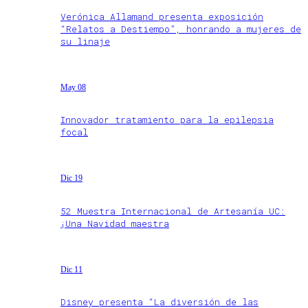
Verónica Allamand presenta exposición
“Relatos a Destiempo”, honrando a mujeres de
su linaje
May 08
Innovador tratamiento para la epilepsia
focal
Dic 19
52 Muestra Internacional de Artesanía UC:
¡Una Navidad maestra
Dic 11
Disney presenta “La diversión de las