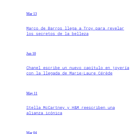
Mar 13
Marco de Barros llega a Troy para revelar
los secretos de la belleza
Jun 10
Chanel escribe un nuevo capítulo en joyería
con la llegada de Marie-Laure Cérède
May 11
Stella McCartney y H&M reescriben una
alianza icónica
Mar 04