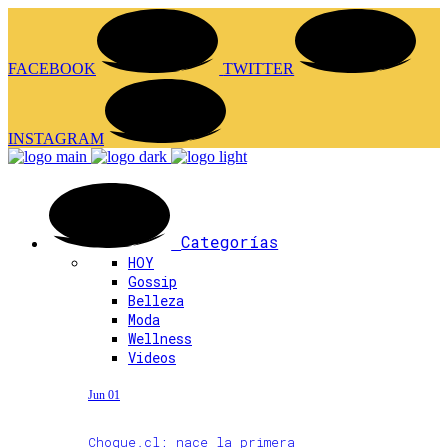
FACEBOOK
TWITTER
INSTAGRAM
Categorías
HOY
Gossip
Belleza
Moda
Wellness
Videos
Jun 01
Choque.cl: nace la primera