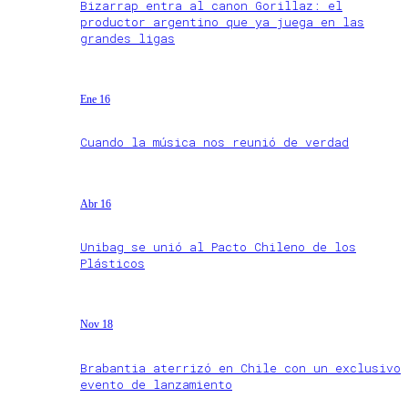
Bizarrap entra al canon Gorillaz: el
productor argentino que ya juega en las
grandes ligas
Ene 16
Cuando la música nos reunió de verdad
Abr 16
Unibag se unió al Pacto Chileno de los
Plásticos
Nov 18
Brabantia aterrizó en Chile con un exclusivo
evento de lanzamiento