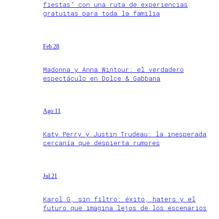
fiestas” con una ruta de experiencias
gratuitas para toda la familia
Feb 28
Madonna y Anna Wintour: el verdadero
espectáculo en Dolce & Gabbana
Ago 11
Katy Perry y Justin Trudeau: la inesperada
cercanía que despierta rumores
Jul 21
Karol G, sin filtro: éxito, haters y el
futuro que imagina lejos de los escenarios