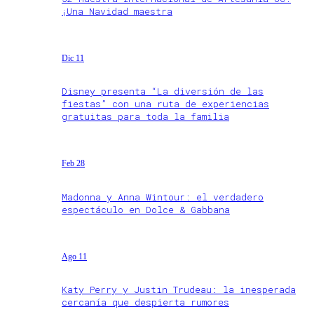
¡Una Navidad maestra
Dic 11
Disney presenta “La diversión de las
fiestas” con una ruta de experiencias
gratuitas para toda la familia
Feb 28
Madonna y Anna Wintour: el verdadero
espectáculo en Dolce & Gabbana
Ago 11
Katy Perry y Justin Trudeau: la inesperada
cercanía que despierta rumores