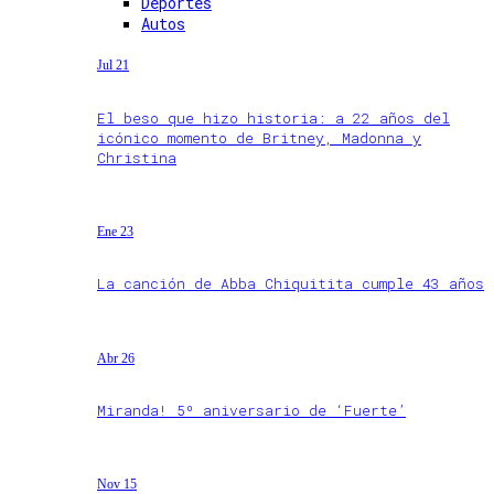
Deportes
Autos
Jul 21
El beso que hizo historia: a 22 años del
icónico momento de Britney, Madonna y
Christina
Ene 23
La canción de Abba Chiquitita cumple 43 años
Abr 26
Miranda! 5º aniversario de ‘Fuerte’
Nov 15