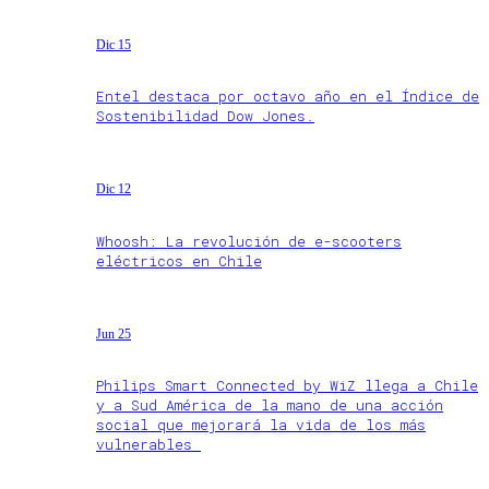
Dic 15
Entel destaca por octavo año en el Índice de
Sostenibilidad Dow Jones.
Dic 12
Whoosh: La revolución de e-scooters
eléctricos en Chile
Jun 25
Philips Smart Connected by WiZ llega a Chile
y a Sud América de la mano de una acción
social que mejorará la vida de los más
vulnerables