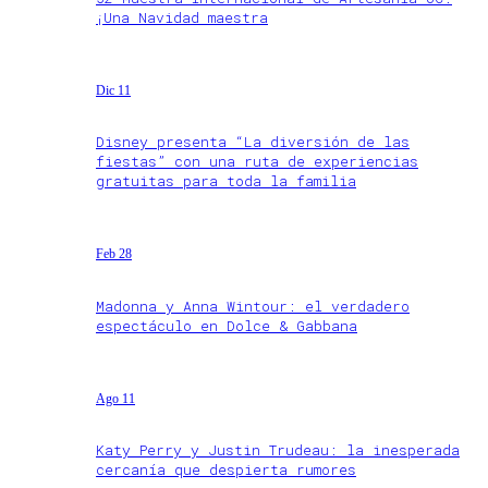
¡Una Navidad maestra
Dic 11
Disney presenta “La diversión de las
fiestas” con una ruta de experiencias
gratuitas para toda la familia
Feb 28
Madonna y Anna Wintour: el verdadero
espectáculo en Dolce & Gabbana
Ago 11
Katy Perry y Justin Trudeau: la inesperada
cercanía que despierta rumores