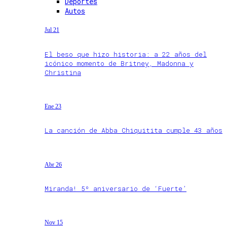
Deportes
Autos
Jul 21
El beso que hizo historia: a 22 años del
icónico momento de Britney, Madonna y
Christina
Ene 23
La canción de Abba Chiquitita cumple 43 años
Abr 26
Miranda! 5º aniversario de ‘Fuerte’
Nov 15