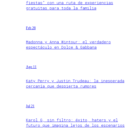
fiestas” con una ruta de experiencias
gratuitas para toda la familia
Feb 28
Madonna y Anna Wintour: el verdadero
espectáculo en Dolce & Gabbana
Ago 11
Katy Perry y Justin Trudeau: la inesperada
cercanía que despierta rumores
Jul 21
Karol G, sin filtro: éxito, haters y el
futuro que imagina lejos de los escenarios