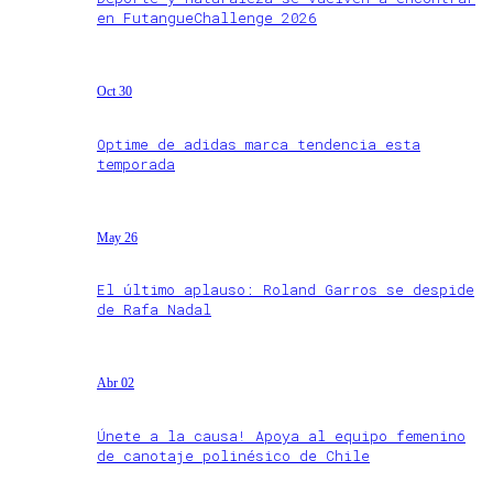
en FutangueChallenge 2026
Oct 30
Optime de adidas marca tendencia esta
temporada
May 26
El último aplauso: Roland Garros se despide
de Rafa Nadal
Abr 02
Únete a la causa! Apoya al equipo femenino
de canotaje polinésico de Chile