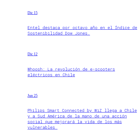
Dic 15
Entel destaca por octavo año en el Índice de
Sostenibilidad Dow Jones.
Dic 12
Whoosh: La revolución de e-scooters
eléctricos en Chile
Jun 25
Philips Smart Connected by WiZ llega a Chile
y a Sud América de la mano de una acción
social que mejorará la vida de los más
vulnerables