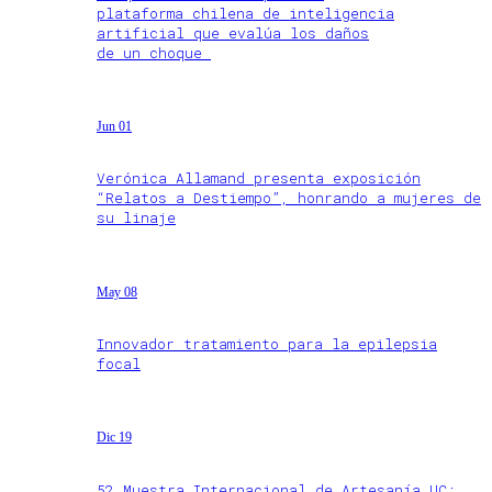
plataforma chilena de inteligencia
artificial que evalúa los daños
de un choque
Jun 01
Verónica Allamand presenta exposición
“Relatos a Destiempo”, honrando a mujeres de
su linaje
May 08
Innovador tratamiento para la epilepsia
focal
Dic 19
52 Muestra Internacional de Artesanía UC: