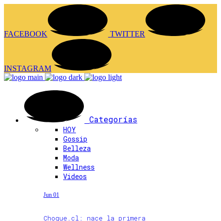
FACEBOOK
TWITTER
INSTAGRAM
Categorías
HOY
Gossip
Belleza
Moda
Wellness
Videos
Jun 01
Choque.cl: nace la primera