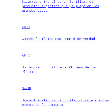
Bizarrap entra al canon Gorillaz: el
productor argentino que ya juega en las
grandes ligas
Ene 16
Cuando la música nos reunió de verdad
Abr 16
Unibag se unió al Pacto Chileno de los
Plásticos
Nov 18
Brabantia aterrizó en Chile con un exclusivo
evento de lanzamiento