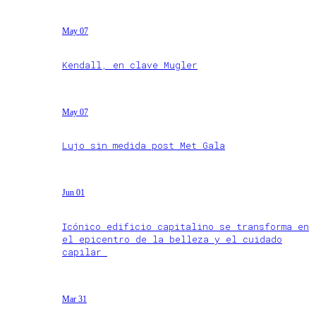
May 07
Kendall, en clave Mugler
May 07
Lujo sin medida post Met Gala
Jun 01
Icónico edificio capitalino se transforma en
el epicentro de la belleza y el cuidado
capilar
Mar 31