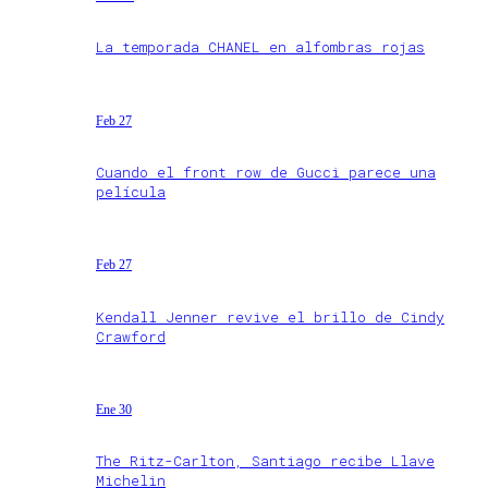
La temporada CHANEL en alfombras rojas
Feb 27
Cuando el front row de Gucci parece una
película
Feb 27
Kendall Jenner revive el brillo de Cindy
Crawford
Ene 30
The Ritz-Carlton, Santiago recibe Llave
Michelin