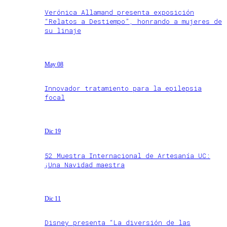
Verónica Allamand presenta exposición
“Relatos a Destiempo”, honrando a mujeres de
su linaje
May 08
Innovador tratamiento para la epilepsia
focal
Dic 19
52 Muestra Internacional de Artesanía UC:
¡Una Navidad maestra
Dic 11
Disney presenta “La diversión de las