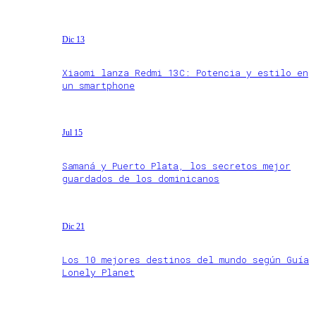
Dic 13
Xiaomi lanza Redmi 13C: Potencia y estilo en
un smartphone
Jul 15
Samaná y Puerto Plata, los secretos mejor
guardados de los dominicanos
Dic 21
Los 10 mejores destinos del mundo según Guía
Lonely Planet