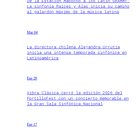
De la Estación Mapocho a los Latin GRAMMY:
La sinfonía Raíces y Alas inicia su camino
al galardón máximo de la música latina
Mar 04
La directora chilena Alejandra Urrutia
inicia una intensa temporada sinfónica en
Latinoamérica
Ene 28
Vibra Clásica cerró la edición 2026 del
PortilloFest con un concierto memorable en
la Gran Sala Sinfónica Nacional
Ene 17