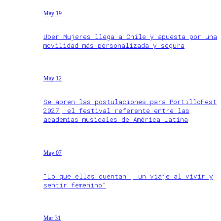
May 19
Uber Mujeres llega a Chile y apuesta por una
movilidad más personalizada y segura
May 12
Se abren las postulaciones para PortilloFest
2027, el festival referente entre las
academias musicales de América Latina
May 07
“Lo que ellas cuentan”, un viaje al vivir y
sentir femenino”
Mar 31