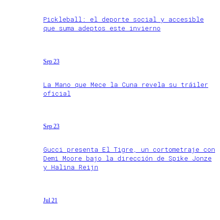
Pickleball: el deporte social y accesible
que suma adeptos este invierno
Sep 23
La Mano que Mece la Cuna revela su tráiler
oficial
Sep 23
Gucci presenta El Tigre, un cortometraje con
Demi Moore bajo la dirección de Spike Jonze
y Halina Reijn
Jul 21