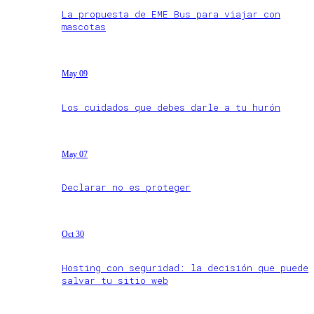
La propuesta de EME Bus para viajar con
mascotas
May 09
Los cuidados que debes darle a tu hurón
May 07
Declarar no es proteger
Oct 30
Hosting con seguridad: la decisión que puede
salvar tu sitio web