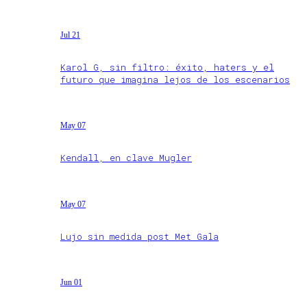
Jul 21
Karol G, sin filtro: éxito, haters y el
futuro que imagina lejos de los escenarios
May 07
Kendall, en clave Mugler
May 07
Lujo sin medida post Met Gala
Jun 01