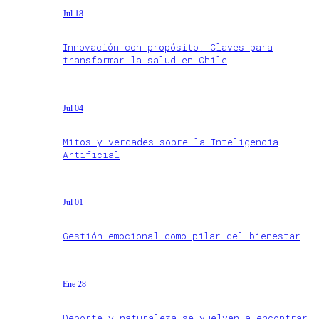
Jul 18
Innovación con propósito: Claves para
transformar la salud en Chile
Jul 04
Mitos y verdades sobre la Inteligencia
Artificial
Jul 01
Gestión emocional como pilar del bienestar
Ene 28
Deporte y naturaleza se vuelven a encontrar