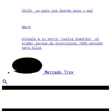
Chile, un país que duerme poco y mal
Mar 13
Avísale a tu perro: Vuelve GuauFest, el
primer parque de diversiones 100% pensado
para ellos
Mercado Troy
search