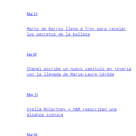
Mar 13
Marco de Barros llega a Troy para revelar
los secretos de la belleza
Jun 10
Chanel escribe un nuevo capítulo en joyería
con la llegada de Marie-Laure Cérède
May 11
Stella McCartney y H&M reescriben una
alianza icónica
Mar 04