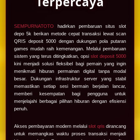
Terpercaya
SEMPURNATOTO
hadirkan pembaruan situs slot
depo 5k berikan metode cepat transaksi lewat scan
QRIS deposit 5000 dengan dukungan pola putaran
games mudah raih kemenangan. Melalui pembaruan
sistem yang terus ditingkatkan, opsi
slot deposit 5000
kini menjadi solusi fleksibel bagi pemain yang ingin
menikmati hiburan permainan digital tanpa modal
besar. Dukungan infrastruktur server yang stabil
memastikan setiap sesi bermain berjalan lancar,
memberi kesempatan bagi pengguna untuk
menjelajahi berbagai pilihan hiburan dengan efisiensi
penuh.
Akses pembayaran modern melalui
slot qris
dirancang
untuk memangkas waktu proses transaksi menjadi