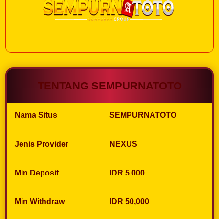
depo 5k
berikan
metode cepat
transaksi
lewat scan
qris deposit
5000 dengan
dukungan
TENTANG SEMPURNATOTO
pola putaran
games
mudah raih
Nama Situs
SEMPURNATOTO
V
i
Jenis Provider
NEXUS
e
w
Min Deposit
IDR 5,000
l
i
c
Min Withdraw
IDR 50,000
e
n