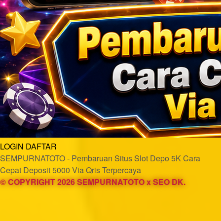
LOGIN
DAFTAR
SEMPURNATOTO - Pembaruan Situs Slot Depo 5K Cara
Cepat Deposit 5000 Via Qris Terpercaya
© COPYRIGHT 2026 SEMPURNATOTO x SEO DK.