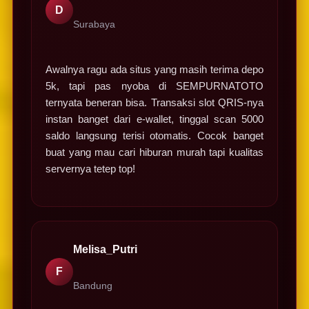
D
Surabaya
Awalnya ragu ada situs yang masih terima depo
5k, tapi pas nyoba di SEMPURNATOTO
ternyata beneran bisa. Transaksi slot QRIS-nya
instan banget dari e-wallet, tinggal scan 5000
saldo langsung terisi otomatis. Cocok banget
buat yang mau cari hiburan murah tapi kualitas
servernya tetep top!
Melisa_Putri
F
Bandung