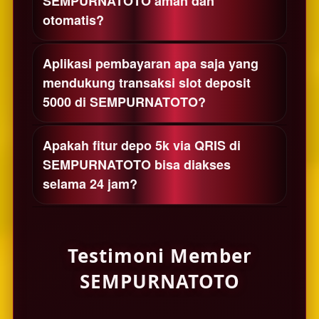
SEMPURNATOTO aman dan
dirancang untuk memberikan kemudahan
5000. Opsi depo 5k ini memungkinkan
otomatis?
akses, kestabilan server, dan kecepatan
Anda untuk langsung menikmati seluruh
transaksi bagi seluruh pengguna.
permainan favorit tanpa perlu
Sangat aman. Setiap transaksi slot QRIS
Aplikasi pembayaran apa saja yang
mengeluarkan modal besar.
diproses secara otomatis oleh sistem
mendukung transaksi slot deposit
tanpa perlu konfirmasi manual yang
5000 di SEMPURNATOTO?
memakan waktu. Selain itu,
SEMPURNATOTO menerapkan sistem
Fitur slot QRIS pada layanan depo 5k
Apakah fitur depo 5k via QRIS di
proteksi enkripsi berlapis untuk menjamin
SEMPURNATOTO mendukung hampir
SEMPURNATOTO bisa diakses
kerahasiaan dan keamanan data setiap
seluruh metode pembayaran digital di
selama 24 jam?
pengguna.
Indonesia, mulai dari e-wallet populer
seperti DANA, OVO, GoPay, dan LinkAja,
Ya, layanan slot deposit 5000 melalui
hingga seluruh aplikasi mobile banking
metode slot QRIS di SEMPURNATOTO
Testimoni Member
yang memiliki fitur pemindai QRIS.
beroperasi penuh selama 24 jam non-stop
setiap hari. Hal ini memungkinkan
SEMPURNATOTO
pengguna untuk melakukan pengisian
saldo depo 5k secara instan dan fleksibel